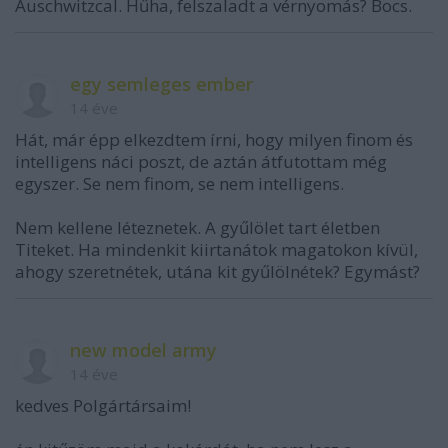
Auschwitzcal. Hűha, felszaladt a vérnyomás? Bocs.
egy semleges ember
14 éve
Hát, már épp elkezdtem írni, hogy milyen finom és
intelligens náci poszt, de aztán átfutottam még
egyszer. Se nem finom, se nem intelligens.
Nem kellene léteznetek. A gyűlölet tart életben
Titeket. Ha mindenkit kiirtanátok magatokon kívül,
ahogy szeretnétek, utána kit gyűlölnétek? Egymást?
new model army
14 éve
kedves Polgártársaim!