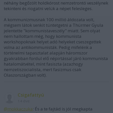
néhány begőzölt holdkórost nemzetrontó veszélynek
tekinteni és riogatni velük a népet felesleges.
A kommunizmusnak 100 millió áldozata volt,
mégsem látok senkit tüntetgetni a Thürmer Gyula
jelentette "kommunistaveszély" miatt. Sem olyat
nem hallottam még, hogy kommunista
workshopoknak helyet adó helyeket cseszegettek
volna az antikommunisták. Pedig mifelénk a
történelmi tapasztalat alapján háromszor
gyakrabban fordul elő népirtással járó kommunista
hatalomátvétel, mint fasiszta (azazhogy
nemzetiszocialista, mert fasizmus csak
Olaszországban volt).
Csigafattyú
14 éve
@mokkaczuka
: És a te fajtád is jól megkapta