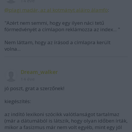
14 éve
@plagi madár, az al kotmányt aláiro álamfö
:
"Azért nem semmi, hogy egy ilyen náci tetű
förmedvényét a címlapon reklámozza az index... "
Nem láttam, hogy az írásod a címlapra került
volna...
Dream_walker
14 éve
jó poszt, grat a szerzőnek!
kiegészítés:
az indító lexikoni szócikk valótlanságot tartalmaz
(már a dátumából is látszik, hogy olyan időben írták,
mikor a fasizmus már nem volt egyéb, mint egy jól