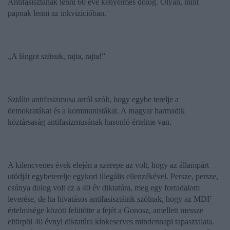
Antifasisztának lenni 60 éve kényelmes dolog. Olyan, mint
papnak lenni az inkvizícióban.
„A lángot szítsuk, rajta, rajta!
”
Sztálin antifasizmusa arról szólt, hogy egybe terelje a
demokratákat és a kommunistákat. A magyar harmadik
köztársaság antifasizmusának hasonló értelme van.
A kilencvenes évek elején a szerepe az volt, hogy az állampárt
utódját egybeterelje egykori illegális ellenzékével. Persze, persze,
csúnya dolog volt ez a 40 év diktatúra, meg egy forradalom
leverése, de ha hivatásos antifasisztáink szólnak, hogy az MDF
értelmisége között felütötte a fejét a Gonosz, amellett messze
eltörpül 40 évnyi diktatúra kínkeserves mindennapi tapasztalata.