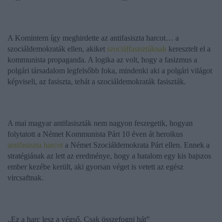
A Komintern így meghirdette az antifasiszta harcot… a
szociáldemokraták ellen, akiket
szociálfasisztáknak
keresztelt el a
kommunista propaganda. A logika az volt, hogy a fasizmus a
polgári társadalom legfelsőbb foka, mindenki aki a polgári világot
képviseli, az fasiszta, tehát a szociáldemokraták fasiszták.
A mai magyar antifasiszták nem nagyon feszegetik, hogyan
folytatott a Német Kommunista Párt 10 éven át heroikus
antifasiszta harcot
a Német Szociáldemokrata Párt ellen. Ennek a
stratégiának az lett az eredménye, hogy a hatalom egy kis bajszos
ember kezébe került, aki gyorsan véget is vetett az egész
vircsaftnak.
„Ez a harc lesz a végső,
Csak összefogni hát”