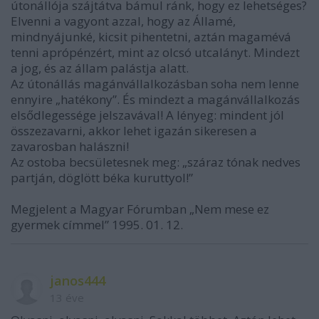
útonállója szájtátva bámul ránk, hogy ez lehetséges?
Elvenni a vagyont azzal, hogy az Államé,
mindnyájunké, kicsit pihentetni, aztán magamévá
tenni aprópénzért, mint az olcsó utcalányt. Mindezt
a jog, és az állam palástja alatt.
Az útonállás magánvállalkozásban soha nem lenne
ennyire „hatékony”. És mindezt a magánvállalkozás
elsődlegessége jelszavával! A lényeg: mindent jól
összezavarni, akkor lehet igazán sikeresen a
zavarosban halászni!
Az ostoba becsületesnek meg: „száraz tónak nedves
partján, döglött béka kuruttyol!”
Megjelent a Magyar Fórumban „Nem mese ez
gyermek címmel” 1995. 01. 12.
janos444
13 éve