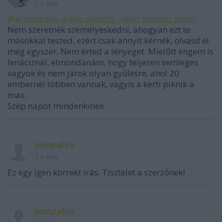
14 éve
@al kotmány aláiro álamfö - alias másolo gépp
:
Nem szeretnék személyeskedni, ahogyan ezt te
másokkal teszed, ezért csak annyit kérnék, olvasd el
még egyszer. Nem érted a lényeget. Mielőtt engem is
lenáciznál, elmondanám, hogy teljesen semleges
vagyok és nem járok olyan gyűlésre, ahol 20
embernél többen vannak, vagyis a kerti piknik a
max.
Szép napot mindenkinek.
pimpalini
14 éve
Ez egy igen korrekt írás. Tisztelet a szerzőnek!
pimpalini