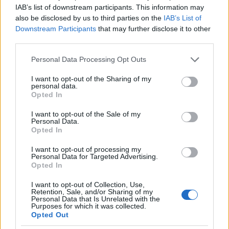
Kálmán Olga egy Hánti Vilmos nevű hivatásos,
IAB’s list of downstream participants. This information may
megélhetési antifasisztát beszéltetett hosszasan.
also be disclosed by us to third parties on the
IAB’s List of
Downstream Participants
that may further disclose it to other
Hánti Vilmos a MAGYAR ELLENÁLLÓK ÉS
third parties.
ANTIFASISZTÁK SZÖVETSÉGE elnöke.
Please note that this website/app uses one or more Google
Personal Data Processing Opt Outs
services and may gather and store information including but
Napjaink balliberális propagandistái csaknem 70
not limited to your visit or usage behaviour. You may click to
I want to opt-out of the Sharing of my
évvel a fasizmus leverése után, mindenütt
personal data.
grant or deny consent to Google and its third-party tags to
fasisztákat, újnyilasokat, nácikat stb. látnak és
Opted In
use your data for below specified purposes in below Google
láttatnak.
consent section.
I want to opt-out of the Sale of my
Personal Data.
Ebből a „szakmából” jól táplált testéből láthatóan
Opted In
Hánti Vilmos is jól megél.
I want to opt-out of processing my
Personal Data for Targeted Advertising.
Érdekes még, hogy életkora alapján Hánti Vilmos
Opted In
jóval a fasizmus totális veresége után születhetett,
mégis „Ellenálló” lehet.
I want to opt-out of Collection, Use,
Retention, Sale, and/or Sharing of my
Personal Data that Is Unrelated with the
Vajon kik finanszírozhatják egy Hánti Vilmos nevű
Purposes for which it was collected.
Opted Out
hivatásos, megélhetési antifasiszta megélhetését?