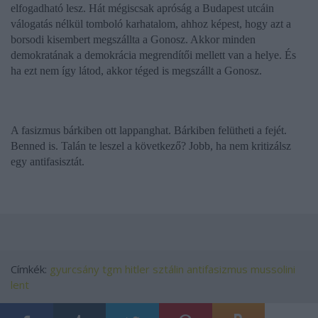
elfogadható lesz. Hát mégiscsak apróság a Budapest utcáin
válogatás nélkül tomboló karhatalom, ahhoz képest, hogy azt a
borsodi kisembert megszállta a Gonosz. Akkor minden
demokratának a demokrácia megrendítői mellett van a helye. És
ha ezt nem így látod, akkor téged is megszállt a Gonosz.
A fasizmus bárkiben ott lappanghat. Bárkiben felütheti a fejét.
Benned is. Talán te leszel a következő? Jobb, ha nem kritizálsz
egy antifasisztát.
Címkék:
gyurcsány
tgm
hitler
sztálin
antifasizmus
mussolini
lent