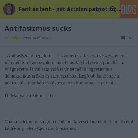
Fent és lent - gátlástalan patriotizmus
Antifasizmus sucks
istvanffy
•
2009. október 07.
196
„Antifasiszta mozgalom: a fasizmus és a fasiszta veszély ellen
irányuló tömegmozgalom, amely osztályhelyzetre, pártállásra,
világnézetre és vallásra való tekintet nélkül egyesítette a
demokratikus erőket és szervezeteket. Legfőbb hajtóereje a
nemzetközi munkásosztály és annak kommunista pártjai.”
Új Magyar Lexikon, 1959
Van közéletünknek egy méltatlanul keveset támadott, de rendkívül
kártékony jelensége: az antifasizmus.