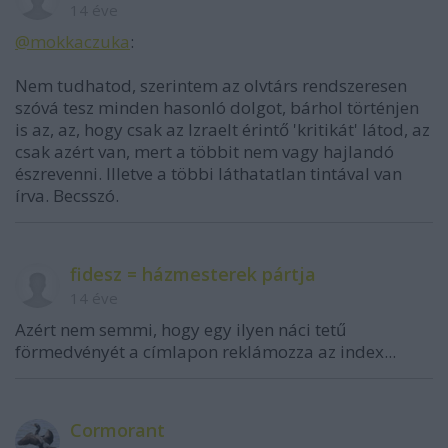
14 éve
@mokkaczuka
:
Nem tudhatod, szerintem az olvtárs rendszeresen
szóvá tesz minden hasonló dolgot, bárhol történjen
is az, az, hogy csak az Izraelt érintő 'kritikát' látod, az
csak azért van, mert a többit nem vagy hajlandó
észrevenni. Illetve a többi láthatatlan tintával van
írva. Becsszó.
fidesz = házmesterek pártja
14 éve
Azért nem semmi, hogy egy ilyen náci tetű
förmedvényét a címlapon reklámozza az index...
Cormorant