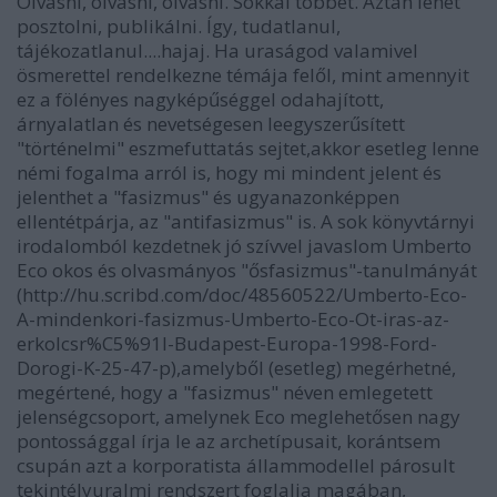
Olvasni, olvasni, olvasni. Sokkal többet. Aztán lehet
posztolni, publikálni. Így, tudatlanul,
tájékozatlanul....hajaj. Ha uraságod valamivel
ösmerettel rendelkezne témája felől, mint amennyit
ez a fölényes nagyképűséggel odahajított,
árnyalatlan és nevetségesen leegyszerűsített
"történelmi" eszmefuttatás sejtet,akkor esetleg lenne
némi fogalma arról is, hogy mi mindent jelent és
jelenthet a "fasizmus" és ugyanazonképpen
ellentétpárja, az "antifasizmus" is. A sok könyvtárnyi
irodalomból kezdetnek jó szívvel javaslom Umberto
Eco okos és olvasmányos "ősfasizmus"-tanulmányát
(http://hu.scribd.com/doc/48560522/Umberto-Eco-
A-mindenkori-fasizmus-Umberto-Eco-Ot-iras-az-
erkolcsr%C5%91l-Budapest-Europa-1998-Ford-
Dorogi-K-25-47-p),amelyből (esetleg) megérhetné,
megértené, hogy a "fasizmus" néven emlegetett
jelenségcsoport, amelynek Eco meglehetősen nagy
pontossággal írja le az archetípusait, korántsem
csupán azt a korporatista állammodellel párosult
tekintélyuralmi rendszert foglalja magában,