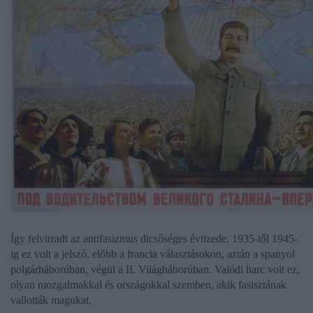
Így felvirradt az antifasizmus dicsőséges évtizede. 1935-től 1945-
ig ez volt a jelszó, előbb a francia választásokon, aztán a spanyol
polgárháborúban, végül a II. Világháborúban. Valódi harc volt ez,
olyan mozgalmakkal és országokkal szemben, akik fasisztának
vallották magukat.