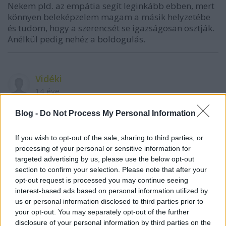
Nekem pld. az empátia segít leginkább ebben, mert
könnyen beleképzelem magam a másik helyzetébe
és tudom, hogy a szerencsét se igazságosan osztják.
Anélkül pedig nehéz a boldogulás.
Vidéki
14 éve
Karinthy Frigyes írta: "Megrontották a szavak
Blog -
Do Not Process My Personal Information
becsületét."
If you wish to opt-out of the sale, sharing to third parties, or
Ugyanezt éreztem, mikor a multkor betévedtem az
processing of your personal or sensitive information for
ATV „Egyenes beszéd” című műsorára.
targeted advertising by us, please use the below opt-out
section to confirm your selection. Please note that after your
Még hogy „Egyenes beszéd”?
opt-out request is processed you may continue seeing
interest-based ads based on personal information utilized by
Nem félnek, hogy leszakad a plafon egy ilyen
us or personal information disclosed to third parties prior to
egetverő hazugság hallatán?
your opt-out. You may separately opt-out of the further
disclosure of your personal information by third parties on the