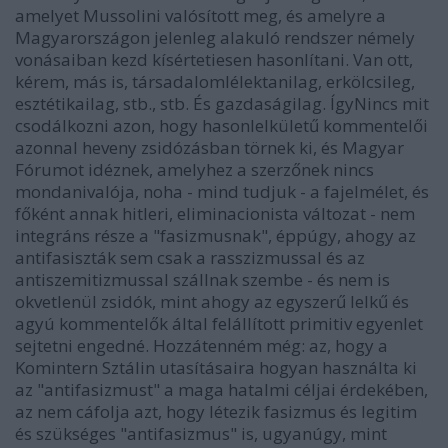
amelyet Mussolini valósított meg, és amelyre a
Magyarországon jelenleg alakuló rendszer némely
vonásaiban kezd kísértetiesen hasonlítani. Van ott,
kérem, más is, társadalomlélektanilag, erkölcsileg,
esztétikailag, stb., stb. És gazdaságilag. ÍgyNincs mit
csodálkozni azon, hogy hasonlelkületű kommentelői
azonnal heveny zsidózásban törnek ki, és Magyar
Fórumot idéznek, amelyhez a szerzőnek nincs
mondanivalója, noha - mind tudjuk - a fajelmélet, és
főként annak hitleri, eliminacionista változat - nem
integráns része a "fasizmusnak", éppúgy, ahogy az
antifasiszták sem csak a rasszizmussal és az
antiszemitizmussal szállnak szembe - és nem is
okvetlenül zsidók, mint ahogy az egyszerű lelkű és
agyú kommentelők által felállított primitiv egyenlet
sejtetni engedné. Hozzátenném még: az, hogy a
Komintern Sztálin utasításaira hogyan használta ki
az "antifasizmust" a maga hatalmi céljai érdekében,
az nem cáfolja azt, hogy létezik fasizmus és legitim
és szükséges "antifasizmus" is, ugyanúgy, mint