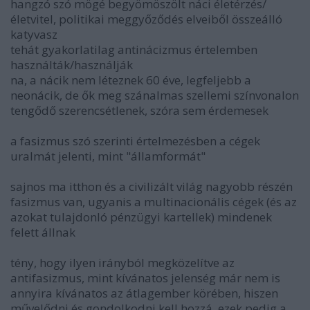
hangzó szó mögé begyömöszölt náci életérzés/
életvitel, politikai meggyőződés elveiből összeálló
katyvasz
tehát gyakorlatilag antinácizmus értelemben
használták/használják
na, a nácik nem léteznek 60 éve, legfeljebb a
neonácik, de ők meg szánalmas szellemi színvonalon
tengődő szerencsétlenek, szóra sem érdemesek
a fasizmus szó szerinti értelmezésben a cégek
uralmát jelenti, mint "államformát"
sajnos ma itthon és a civilizált világ nagyobb részén
fasizmus van, ugyanis a multinacionális cégek (és az
azokat tulajdonló pénzügyi kartellek) mindenek
felett állnak
tény, hogy ilyen irányból megközelítve az
antifasizmus, mint kívánatos jelenség már nem is
annyira kívánatos az átlagember körében, hiszen
művelődni és gondolkodni kell hozzá, ezek pedig a