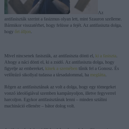
Az
antifasiszták szerint a fasizmus olyan lett, mint Szauron szelleme.
Bármikor visszatérhet, hogy felüsse a fejét. Az antifasiszta dolga,
hogy
őrt álljon
.
Mivel nincsenek fasiszták, az antifasiszta dönti el,
ki a fasiszta
.
Ahogy a náci dönti el, ki a zsidó. Az antifasiszta dolga, hogy
figyelje az embereket,
kinek a szemében
tűnik fel a Gonosz. És
velőtrázó sikollyal tudassa a társadalommal, ha
meglátta
.
Régen az antifasisztának az volt a dolga, hogy egy tömegeket
vonzó ideológiával szemben kampányoljon, illetve fegyverrel
harcoljon. Egykor antifasisztának lenni – minden sztálini
machináció ellenére – bátor dolog volt.