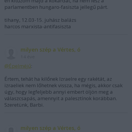
én kitűzöm majd a kokárdát, ha nem lesz a
parlamentben hungaro-fasiszta jellegű párt.
tihany, 12.03-15. juhász balázs
harcos marxista-antifasiszta
milyen szép a Vértes, ó
14 éve
@Épelméjű
:
Értem, tehát ha kilőnek Izraelre egy rakétát, az
izraeliek nem lőhetnek vissza, ha mégis, akkor csak
úgy, hogy legfeljebb annyi embert öljön meg a
válaszcsapás, amennyit a palesztínok korábban.
Szeretünk, Barbi.
milyen szép a Vértes, ó