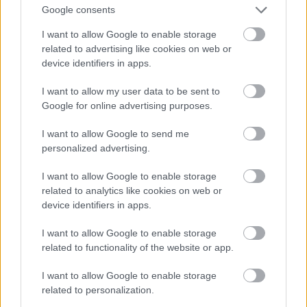
Google consents
Kiknek állhat érdekében hogy Magyarországot a
raszzizmus, antiszemitizmus, fasizmus és az
I want to allow Google to enable storage
újnácizmus darázsfészkeként festessék le itthon és a
related to advertising like cookies on web or
"művelt nyugaton"?
device identifiers in apps.
I want to allow my user data to be sent to
Google for online advertising purposes.
Csigafattyú
14 éve
I want to allow Google to send me
personalized advertising.
Korrekt cikk.
I want to allow Google to enable storage
related to analytics like cookies on web or
Csigafattyú
device identifiers in apps.
14 éve
I want to allow Google to enable storage
Hozzáfűzés: A "Magyar Ellenállók és Antifasiszták
related to functionality of the website or app.
Szövetsége", amelynek Hanti Vilmos az elnöke, nem
más, mint az egykori Partizánszövetség. Nem
I want to allow Google to enable storage
jogutód, hanem ugyanaz a szervezet, átnevezve.
related to personalization.
Bizonyított tény, hogy a Partizánszövetség tagjai