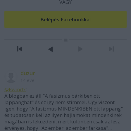
VAGY
duzur
14 éve
@Rwindx
:
A blogban ez áll "A fasizmus bárkiben ott
lappanghat" és ez igy nem stimmel. Ugy viszont
igen, hogy "A fasizmus MINDENKIBEN ott lappang"
és tudatosan kell az ilyen hajlamokat mindenkinek
magában is leküzdeni, mert különben csak az lesz
érvényes, hogy "Az ember, az ember farkasa"...