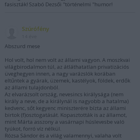
fasiszták! Szabó Dezsői "történelmi "humor!
Szúrófény
14 éve
Abszurd mese
Hol volt, hol nem volt az állami vagyon. A moszkvai
világbirodalmon túl, az átláthatatlan privatizációs
üveghegyen innen, a nagy varázslók korában
eltűntek a gyárak, üzemek, kastélyok, földek, erdők
az állami tulajdonból.
Az elvarázsolt ország, nevesincs királysága (nem
király a neve, de a királynál is nagyobb a hatalma)
kedvenc, sőt kegyenc miniszterére bízta az állami
birtok (f)osztogatását. Kopasztották is az államot,
mint Márta asszony a vasárnapi húslevesbe való
tyúkot, forró víz nélkül.
Rózsa Sándor és a világ valamennyi, valaha volt