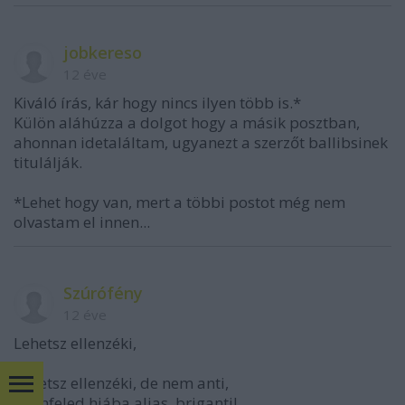
jobkereso
12 éve
Kiváló írás, kár hogy nincs ilyen több is.*
Külön aláhúzza a dolgot hogy a másik posztban,
ahonnan idetaláltam, ugyanezt a szerzőt ballibsinek
titulálják.
*Lehet hogy van, mert a többi postot még nem
olvastam el innen...
Szúrófény
12 éve
Lehetsz ellenzéki,
Lehetsz ellenzéki, de nem anti,
Ellenfeled hiába aljas, briganti!