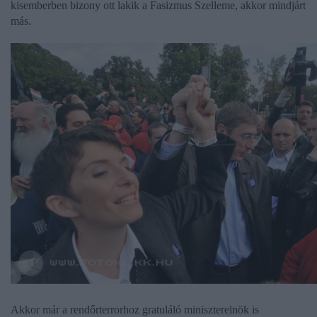
kisemberben bizony ott lakik a Fasizmus Szelleme, akkor mindjárt
más.
Akkor már a rendőrterrorhoz gratuláló miniszterelnök is