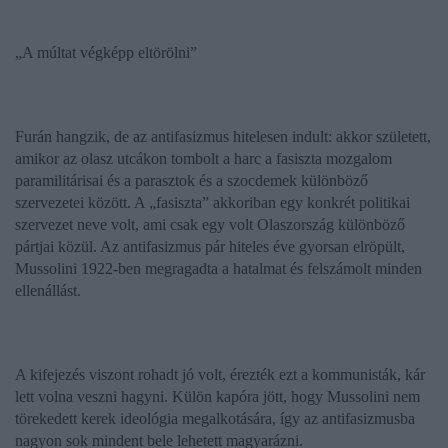
„A múltat végképp eltörölni”
Furán hangzik, de az antifasizmus hitelesen indult: akkor született,
amikor az olasz utcákon tombolt a harc a fasiszta mozgalom
paramilitárisai és a parasztok és a szocdemek különböző
szervezetei között. A „fasiszta” akkoriban egy konkrét politikai
szervezet neve volt, ami csak egy volt Olaszország különböző
pártjai közül. Az antifasizmus pár hiteles éve gyorsan elröpült,
Mussolini 1922-ben megragadta a hatalmat és felszámolt minden
ellenállást.
A kifejezés viszont rohadt jó volt, érezték ezt a kommunisták, kár
lett volna veszni hagyni. Külön kapóra jött, hogy Mussolini nem
törekedett kerek ideológia megalkotására, így az antifasizmusba
nagyon sok mindent bele lehetett magyarázni.