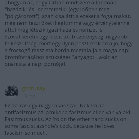
ahogyan az, hogy Orbán rendszere állandóan
"hazázik" és "nemzetezik" (egy időben meg
"polgározott"), azaz kisajátítja ezeket a fogalmakat,
még nem teszi őket illegitimmé vagy érvénytelenné:
attól még létezik igazi haza és nemzet is.
Szóval kéretik egy kicsit több szerénység, nsgyobb
felkészültség, mert egy ilyen poszt csak arra jó, hogy
a fröcsögő rasszista horda megtalálja a maga napi
örömforrásához szükséges "anyagot", akár az
onanista a napi pornóját.
gortutay
13 éve
Ez az írás egy nagy rakás szar. Nekem az
antifasizmus az, amikor a fasizmus ellen van valaki.
Fasizmus sucks. Az író on the other hand sucks on
some fascist asshole's cock, because he loves
fascism so much.