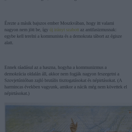
Érezte a másik bajszos ember Moszkvában, hogy itt valami
nagyon nem jött be, így
új irányt szabott
az antifasizmusnak:
egybe kell terelni a kommunista és a demokrata tábort az égisze
alatt.
Ennek ráadásul az a haszna, hogyha a kommunizmus a
demokrácia oldalán áll, akkor nem fogják nagyon feszegetni a
Szovjetúnióban zajló brutális tisztogatásokat és népirtásokat. (A
harmincas években vagyunk, amikor a nácik még nem követtek el
népirtásokat.)