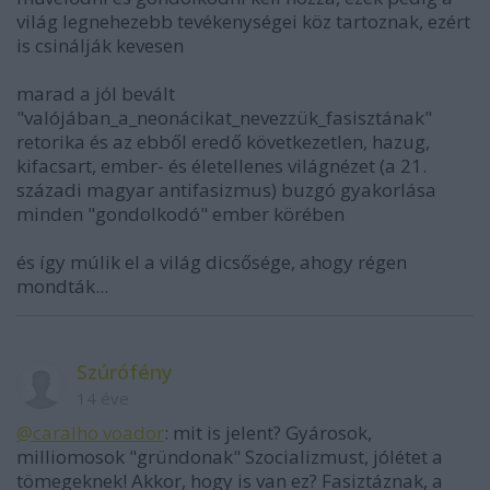
világ legnehezebb tevékenységei köz tartoznak, ezért
is csinálják kevesen
marad a jól bevált
"valójában_a_neonácikat_nevezzük_fasisztának"
retorika és az ebből eredő következetlen, hazug,
kifacsart, ember- és életellenes világnézet (a 21.
századi magyar antifasizmus) buzgó gyakorlása
minden "gondolkodó" ember körében
és így múlik el a világ dicsősége, ahogy régen
mondták...
Szúrófény
14 éve
@caralho voador
: mit is jelent? Gyárosok,
milliomosok "gründonak" Szocializmust, jólétet a
tömegeknek! Akkor, hogy is van ez? Fasiztáznak, a