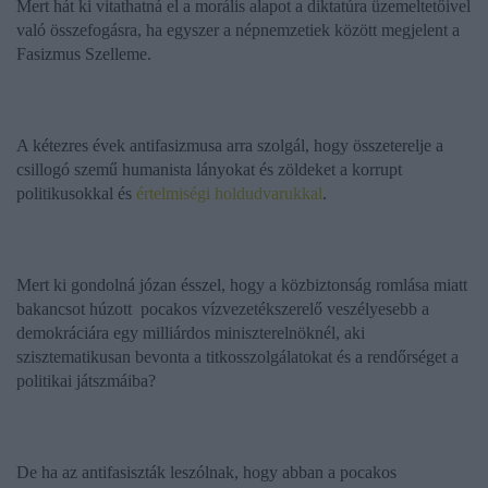
Mert hát ki vitathatná el a morális alapot a diktatúra üzemeltetőivel
való összefogásra, ha egyszer a népnemzetiek között megjelent a
Fasizmus Szelleme.
A kétezres évek antifasizmusa arra szolgál, hogy összeterelje a
csillogó szemű humanista lányokat és zöldeket a korrupt
politikusokkal és
értelmiségi holdudvarukkal
.
Mert ki gondolná józan ésszel, hogy a közbiztonság romlása miatt
bakancsot húzott
pocakos vízvezetékszerelő veszélyesebb a
demokráciára egy milliárdos miniszterelnöknél, aki
szisztematikusan bevonta a titkosszolgálatokat és a rendőrséget a
politikai játszmáiba?
De ha az antifasiszták leszólnak, hogy abban a pocakos