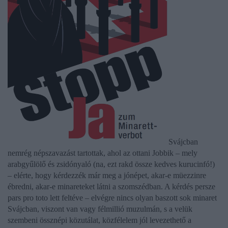
Svájcban
nemrég népszavazást tartottak, ahol az ottani Jobbik – mely
arabgyűlölő és zsidónyaló (na, ezt rakd össze kedves kurucinfó!)
– elérte, hogy kérdezzék már meg a jónépet, akar-e müezzinre
ébredni, akar-e minareteket látni a szomszédban. A kérdés persze
pars pro toto lett feltéve – elvégre nincs olyan baszott sok minaret
Svájcban, viszont van vagy félmillió muzulmán, s a velük
szembeni össznépi közutálat, közfélelem jól levezethető a