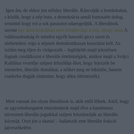
Igen ám, de ekkor jön néhány liberális. Ráncolják a homlokukat,
s közlik, hogy a nép buta, a demokrácia annál fontosabb dolog,
semmint hogy ezt a sok parasztot odaengedjük. A liberálisok
szerint
egy demokráciában nem dönthet úgy a nép, ahogy akar
. A
vallásszabadság és minden egyéb hasonló giccs szent és
sérthetetlen: ergo a népnek demokratikusan kussolnia kell. Az
iszlám meg éljen és virágozzék – legfeljebb majd jelentősen
fognak csodálkozni e liberális értelmiségiek, amikor majd a Svájci
Kalifátus vezetője szépen felszólítja őket, hogy fejezzék be
istentelen, liberális dumáikat, a nőiket meg ne bikinibe, hanem
csadorba dugják (mármint, hogy abba öltöztessék).
Mert vannak ám olyan liberálisok is, akik ettől félnek. Attól, hogy
az agyonbabusgatott muzulmánok majd élve a hatalmasra
növesztett liberális jogaikkal szépen felszámolják az liberális
kócerájt. Oszt jön a sharia! – hallatszik eme liberális frakció
jajveszékelése.