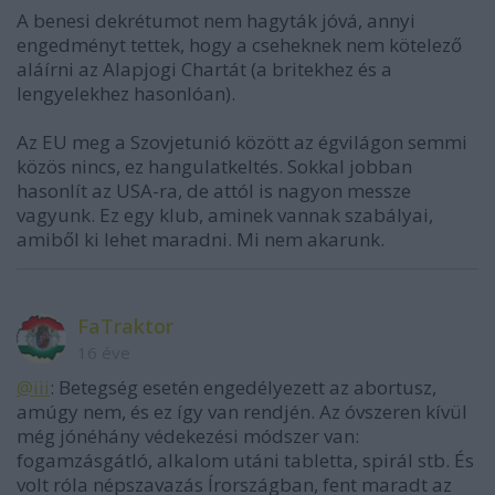
A benesi dekrétumot nem hagyták jóvá, annyi
engedményt tettek, hogy a cseheknek nem kötelező
aláírni az Alapjogi Chartát (a britekhez és a
lengyelekhez hasonlóan).
Az EU meg a Szovjetunió között az égvilágon semmi
közös nincs, ez hangulatkeltés. Sokkal jobban
hasonlít az USA-ra, de attól is nagyon messze
vagyunk. Ez egy klub, aminek vannak szabályai,
amiből ki lehet maradni. Mi nem akarunk.
FaTraktor
16 éve
@iii
: Betegség esetén engedélyezett az abortusz,
amúgy nem, és ez így van rendjén. Az óvszeren kívül
még jónéhány védekezési módszer van:
fogamzásgátló, alkalom utáni tabletta, spirál stb. És
volt róla népszavazás Írországban, fent maradt az