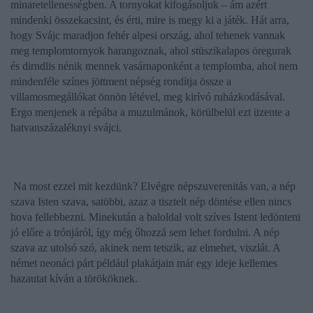
minaretellenességben. A tornyokat kifogásoljuk – ám azért
mindenki összekacsint, és érti, mire is megy ki a játék. Hát arra,
hogy Svájc maradjon fehér alpesi ország, ahol tehenek vannak
meg templomtornyok harangoznak, ahol stüszikalapos öregurak
és dirndlis nénik mennek vasárnaponként a templomba, ahol nem
mindenféle színes jöttment népség rondítja össze a
villamosmegállókat önnön létével, meg kirívó ruházkodásával.
Ergo menjenek a répába a muzulmánok, körülbelül ezt üzente a
hatvanszázaléknyi svájci.
Na most ezzel mit kezdünk? Elvégre népszuverenitás van, a nép
szava Isten szava, satöbbi, azaz a tisztelt nép döntése ellen nincs
hova fellebbezni. Minekután a baloldal volt szíves Istent ledönteni
jó előre a trónjáról, így még őhozzá sem lehet fordulni. A nép
szava az utolsó szó, akinek nem tetszik, az elmehet, viszlát. A
német neonáci párt például plakátjain már egy ideje kellemes
hazautat kíván a törököknek.