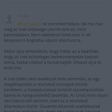
16 éve
@FaTraktor
: te szerinted helyes, de ma már
még az írek többsége szerint sem az, mint
bemutattam. Nem véletlenül több ezer ír nő
kényszerül Angliába utazni abortuszra.
Akkor újra elmondom, hogy hibás az a beállítás,
hogy az írek különleges kedvezményeket kaptak
volna, hiába citálod a bulvársajtót. Olvasd újra el,
amit írta.
A szerződés nem avatkozik bele semmibe, az egy
megállapodás a résztvevő országok között.
Ismétlem, a Szovjetunióval történő összehasonlítás
hamis és hangulatkeltő beállítás. Az Unió mint olyan
nem készít elő semmit, mert az a résztvevő
államokon múlik. Szuverén államok csatlakoztak
hozzá és nyilvánvaló, hogy egy unió csak úgy tud