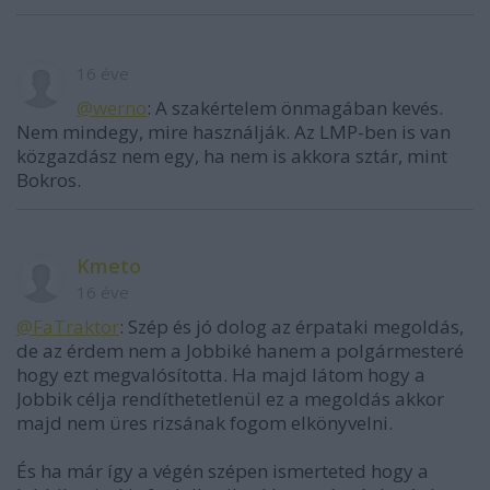
16 éve
@werno
: A szakértelem önmagában kevés.
Nem mindegy, mire használják. Az LMP-ben is van
közgazdász nem egy, ha nem is akkora sztár, mint
Bokros.
Kmeto
16 éve
@FaTraktor
: Szép és jó dolog az érpataki megoldás,
de az érdem nem a Jobbiké hanem a polgármesteré
hogy ezt megvalósította. Ha majd látom hogy a
Jobbik célja rendíthetetlenül ez a megoldás akkor
majd nem üres rizsának fogom elkönyvelni.
És ha már így a végén szépen ismerteted hogy a