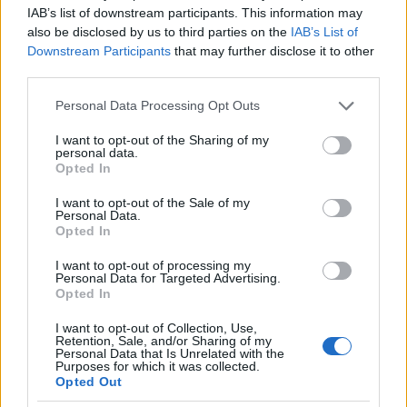
vagytok fanatikus izrael-rajongók és tényleg tök
IAB’s list of downstream participants. This information may
egyet lehet érteni veletek a környezetvédelem terén,
also be disclosed by us to third parties on the
IAB’s List of
baliquez jól írta: langyos az egész. A homofóbozás, a
Downstream Participants
that may further disclose it to other
cigányok mentegetése, hogy nincs állásfoglalás a
third parties.
drogosok terén, mert féltek a véleménytől, a
bevándorlás mérsékeltebb támogatása stb. nagyon
Please note that this website/app uses one or more Google
Personal Data Processing Opt Outs
is hasonlóvá tesz titeket ahhoz a párthoz. Különösen
services and may gather and store information including but
a rátok csimpaszkodó hp a nagyon liberális, vele
not limited to your visit or usage behaviour. You may click to
I want to opt-out of the Sharing of my
personal data.
grant or deny consent to Google and its third-party tags to
nem tudom, hogy képzelitek a jövőt.
Opted In
use your data for below specified purposes in below Google
consent section.
Egyébként nem tudom mi a véleményetek a
I want to opt-out of the Sale of my
Personal Data.
lisszaboni szerződésről vagy arról, hogy az emberi
Opted In
jogok védelmében egyesek elakarják tüntetni
Olaszországban a többség által támogatott
I want to opt-out of processing my
Personal Data for Targeted Advertising.
kereszteket az iskolákból, hogy valakik Írországot
Opted In
támadják szintén az emberi jogok védelmében a
népszavazás által is megerősített abortusztilalom
I want to opt-out of Collection, Use,
miatt.
Retention, Sale, and/or Sharing of my
Personal Data that Is Unrelated with the
Purposes for which it was collected.
Opted Out