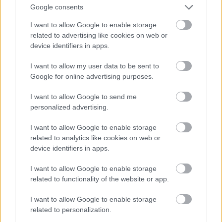
16 éve
Google consents
@FaTraktor
: A Jobbiknak se átlátható a
I want to allow Google to enable storage
finanszírozása, 2003-as megalakulása óta képtelen
related to advertising like cookies on web or
volt elszámolni pénzügyeivel, s közzétenni éves
device identifiers in apps.
mérlegét.
hvg.hu/itthon/20090610_hvg_jobbik_allami_szamvev
I want to allow my user data to be sent to
oszek.aspx
Google for online advertising purposes.
Más kérdés, hogy a (többek között) az LMP által
I want to allow Google to send me
kezdeményezett pártfinanszírozási javaslatot
personalized advertising.
támogatta, ez jó pont.
I want to allow Google to enable storage
related to analytics like cookies on web or
* Mi a probléma a lisszaboni szerződéssel felétek,
device identifiers in apps.
azt fel nem foghatom.
* Az olasz keresztek az olaszok belügye, miért kéne
I want to allow Google to enable storage
erről az LMP-nek véleménye legyen? Ha engem
related to functionality of the website or app.
kérdezel, nem értenék egyet vele, de ez nem
Olaszország. Nálunk valószínűleg nem értene egyet
I want to allow Google to enable storage
vele a többség sem.
related to personalization.
* Igen, az abortusztilalom sérti a nők emberi jogait,