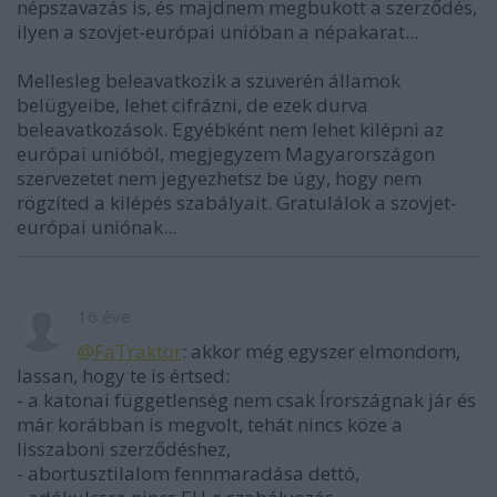
népszavazás is, és majdnem megbukott a szerződés,
ilyen a szovjet-európai unióban a népakarat...
Mellesleg beleavatkozik a szuverén államok
belügyeibe, lehet cifrázni, de ezek durva
beleavatkozások. Egyébként nem lehet kilépni az
európai unióból, megjegyzem Magyarországon
szervezetet nem jegyezhetsz be úgy, hogy nem
rögzíted a kilépés szabályait. Gratulálok a szovjet-
európai uniónak...
16 éve
@FaTraktor
: akkor még egyszer elmondom,
lassan, hogy te is értsed:
- a katonai függetlenség nem csak Írországnak jár és
már korábban is megvolt, tehát nincs köze a
lisszaboni szerződéshez,
- abortusztilalom fennmaradása dettó,