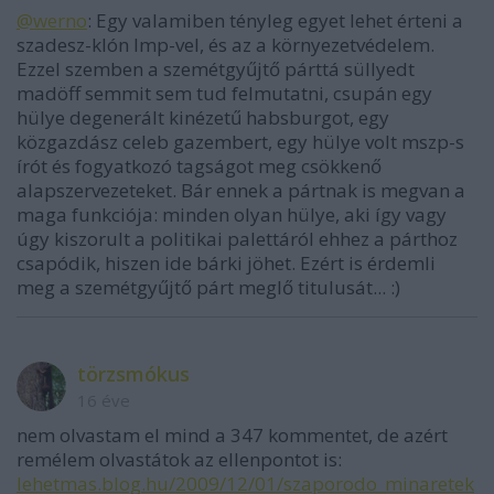
@werno
: Egy valamiben tényleg egyet lehet érteni a
szadesz-klón lmp-vel, és az a környezetvédelem.
Ezzel szemben a szemétgyűjtő párttá süllyedt
madöff semmit sem tud felmutatni, csupán egy
hülye degenerált kinézetű habsburgot, egy
közgazdász celeb gazembert, egy hülye volt mszp-s
írót és fogyatkozó tagságot meg csökkenő
alapszervezeteket. Bár ennek a pártnak is megvan a
maga funkciója: minden olyan hülye, aki így vagy
úgy kiszorult a politikai palettáról ehhez a párthoz
csapódik, hiszen ide bárki jöhet. Ezért is érdemli
meg a szemétgyűjtő párt meglő titulusát... :)
törzsmókus
16 éve
nem olvastam el mind a 347 kommentet, de azért
remélem olvastátok az ellenpontot is:
lehetmas.blog.hu/2009/12/01/szaporodo_minaretek