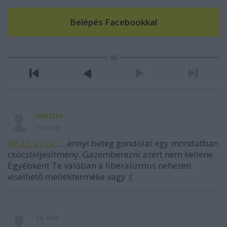
werno
16 éve
@FaTraktor
:.....ennyi beteg gondolat egy mondatban
csúcsteljesítmény. Gazemberezni azért nem kellene.
Egyébként Te valóban a liberalizmus nehezen
viselhető mellékterméke vagy :(
16 éve