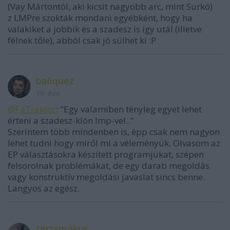
(Vay Mártontól, aki kicsit nagyobb arc, mint Surkó)
z LMPre szokták mondani egyébként, hogy ha
valakiket a jobbik és a szadesz is így utál (illetve
félnek tőle), abból csak jó sülhet ki :P
baliquez
16 éve
@FaTraktor
: "Egy valamiben tényleg egyet lehet
érteni a szadesz-klón lmp-vel.."
Szerintem több mindenben is, épp csak nem nagyon
lehet tudni hogy miről mi a véleményük. Olvasom az
EP választásokra készített programjukat, szépen
felsorolnak problémákat, de egy darab megoldás
vagy konstruktív megoldási javaslat sincs benne.
Langyos az egész.
törzsmókus