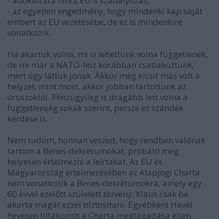
- adókulcsra nincs EU-s szabályozás,
- az egyetlen engedmény, hogy mindenki kap saját
embert az EU vezetésébe, de ez is mindenkire
vonatkozik.
Ha akartuk volna, mi is lehettünk volna függetlenek,
de mi már a NATO-hoz korábban csatlakoztunk,
mert úgy láttuk jónak. Akkor még kicsit más volt a
helyzet, mint most, akkor jobban tartottunk az
oroszoktól. Pénzügyileg is drágább lett volna a
függetlenség sokak szerint, persze ez szándék
kérdése is.
Nem tudom, honnan veszed, hogy rendben valónak
tartom a Benes-dekrétumokat, próbáld meg
helyesen értelmezni a leírtakat. Az EU és
Magyarország értelmezésében az Alapjogi Charta
nem vonatkozik a Benes-dekrétumokra, amely egy
60 évvel ezelőtt született törvény, Klaus csak be
akarta magát ezzel biztosítani. Egyébként Havel
hevesen tiltakozott a Charta megtagadása ellen,