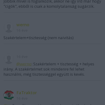
Jobbik mivel is foglalkozik, akkor ne így írd már hogy
"cigók", ebből is csak a komolytalanság sugárzik.
werno
16 éve
Szakértelem+tisztesség (nem naivitás)
16 éve
@werno
: Szakértelem + tisztesség + helyes
irány. A szakértelmet sok mindenre fel lehet
használni, még tisztességgel együtt is kevés.
FaTraktor
16 éve