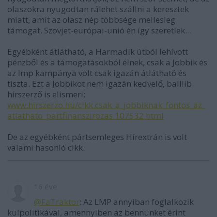
olaszokra nyugodtan rálehet szállni a keresztek
miatt, amit az olasz nép többsége mellesleg
támogat. Szovjet-európai-unió én így szeretlek...
Egyébként átlátható, a Harmadik útból lehívott
pénzből és a támogatásokból élnek, csak a Jobbik és
az lmp kampánya volt csak igazán átlátható és
tiszta. Ezt a Jobbikot nem igazán kedvelő, balllib
hírszerző is elismeri:
www.hirszerzo.hu/cikk.csak_a_jobbiknak_fontos_az_
atlathato_partfinanszirozas.107532.html
De az egyébként pártsemleges Hírextrán is volt
valami hasonló cikk.
16 éve
@FaTraktor
: Az LMP annyiban foglalkozik
külpolitikával, amennyiben az bennünket érint