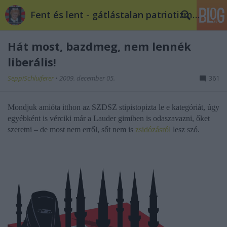
Fent és lent - gátlástalan patriotizmus
Hát most, bazdmeg, nem lennék
liberális!
SeppiSchluiferer
•
2009. december 05.
361
Mondjuk amióta itthon az SZDSZ stipistopizta le e kategóriát, úgy
egyébként is vérciki már a Lauder gimiben is odaszavazni, őket
szeretni – de most nem erről, sőt nem is
zsidózásról
lesz szó.