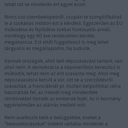
tehát ott se mindenki ért egyet ezzel.
Nincs szó szembeköpésről, csupán te szimplifikálod
le a szokásos módon ezt a kérdést. Egyszerűen az EU
működése és fejlődése sokkal fontosabb annál,
minthogy egy 60 éve rendezetlen kérdés
megakassza. Ezt ettől függetlenül is meg lehet
tárgyalni és megállapodni, ha tudunk.
Vannak országok, ahol kell népszavazást tartani, van
ahol nem. A demokrácia a képviselőkön keresztül is
működik, tehát nem az elit szavazta meg. Ahol meg
népszavazásra került a sor, ott se a szerződésről
szavaztak, a franciáknál pl. tisztán belpolitikai célra
használták fel, az íreknél meg mindenféle
rémhírekkel tömték az emberek fejét. Az ír kormány
egyértelműen az aláírás mellett volt.
Nem avatkozik bele a belügyekbe, ezeket a
"beavatkozásokat" önként vállalta mindenki a