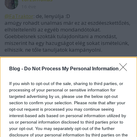
16 éve
@FaTraktor
: de, lenyúlja :D
amúgy rohadt unalmas már ez az eszdéeszkettőzés,
elhitelteleníti az egyéb mondandótokat.
Goebbelsnek szokták tulajdonítani a mondást,
miszerint ha egy hazugságot elég sokat ismételünk,
elhiszik. ne tőle tanuljatok kampányolni.
Blog -
Do Not Process My Personal Information
FaTraktor
16 éve
If you wish to opt-out of the sale, sharing to third parties, or
@törzsmókus
: Nem tőle tanultunk, de olvasgatva a
processing of your personal or sensitive information for
targeted advertising by us, please use the below opt-out
hozzászólásokat, a párt progiját, az általad ajánlott
section to confirm your selection. Please note that after your
lapot is, nagyon ez jön le. Bár ti ezerszer
opt-out request is processed you may continue seeing
korrektebbek vagytok a a szadesznál, a ti
interest-based ads based on personal information utilized by
pártfinanszírozásotok átlátható, (ez különben csak
us or personal information disclosed to third parties prior to
az lmp-ről és a Jobbikról mondható el, a hírszerző is
your opt-out. You may separately opt-out of the further
elismeri :D) nem merült fel nálatok korrupció, nem
disclosure of your personal information by third parties on the