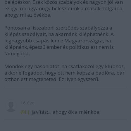
belépéskor. Ezek közös szabályok és nagyon jól van
ez így, mi ugyanúgy beleszólunk a mások dolgaiba,
ahogy mi az övékbe.
Pontosan a lisszaboni szerződés szabályozza a
kilépés szabályait, ha akarnánk kiléphetnénk. A
legnagyobb csapás lenne Magyarországra, ha
kilépnénk, épeszű ember és politikus ezt nem is
támogatja.
Mondok egy hasonlatot: ha csatlakozol egy klubhoz,
akkor elfogadod, hogy ott nem köpsz a padlóra, bár
otthon ezt megteheted. Ez ilyen egyszerű.
16 éve
@iii
: javítás:.., ahogy ők a miénkbe.