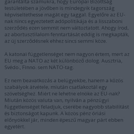
garantálta számukra, hogy Európai Bizottság
testületében a jövőben is mindegyik tagország
képviseltethesse magát egy taggal. Egyelőre az EU-
nak nincs egyeztetett adópolitikája és a lisszaboni
szerződés ezen semmit nem változtatott. Ahogy írod,
az abortusztilalom fenntartását eddig is megkapták,
az új szerződésnek ehhez sincs semmi köze.
A katonai függetlenséget nem nagyon értem, mert az
EU meg a NATO az két különböző dolog. Ausztria,
Svédo., Finno. sem NATO-tag.
Ez nem beavatkozás a belügyekbe, hanem a közös
szabályok átvétele, miután csatlakoztál egy
szövetséghez. Miért ne lehetne elnöke az EU-nak?
Miután közös valuta van, nyilván a pénzügyi
függetlenséget feladjuk, cserébe nagyobb stabilitást
és biztonságot kapunk. A közös pénz óriási
előnyökkel jár, minden épeszű magyar párt ebben
egyetért.