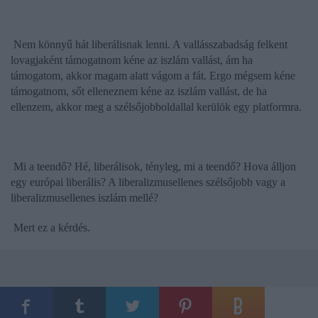
Nem könnyű hát liberálisnak lenni. A vallásszabadság felkent
lovagjaként támogatnom kéne az iszlám vallást, ám ha
támogatom, akkor magam alatt vágom a fát. Ergo mégsem kéne
támogatnom, sőt elleneznem kéne az iszlám vallást, de ha
ellenzem, akkor meg a szélsőjobboldallal kerülök egy platformra.
Mi a teendő? Hé, liberálisok, tényleg, mi a teendő? Hova álljon
egy európai liberális? A liberalizmusellenes szélsőjobb vagy a
liberalizmusellenes iszlám mellé?
Mert ez a kérdés.