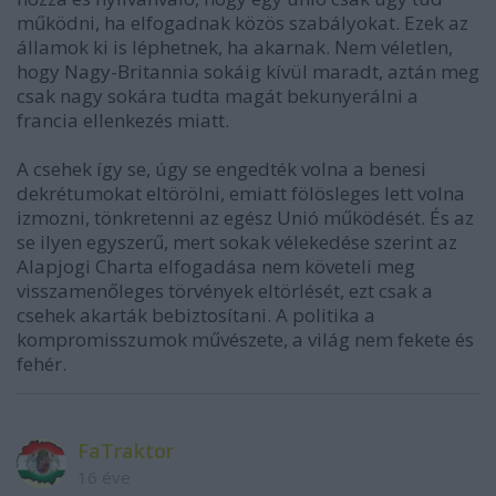
működni, ha elfogadnak közös szabályokat. Ezek az
államok ki is léphetnek, ha akarnak. Nem véletlen,
hogy Nagy-Britannia sokáig kívül maradt, aztán meg
csak nagy sokára tudta magát bekunyerálni a
francia ellenkezés miatt.
A csehek így se, úgy se engedték volna a benesi
dekrétumokat eltörölni, emiatt fölösleges lett volna
izmozni, tönkretenni az egész Unió működését. És az
se ilyen egyszerű, mert sokak vélekedése szerint az
Alapjogi Charta elfogadása nem követeli meg
visszamenőleges törvények eltörlését, ezt csak a
csehek akarták bebiztosítani. A politika a
kompromisszumok művészete, a világ nem fekete és
fehér.
FaTraktor
16 éve