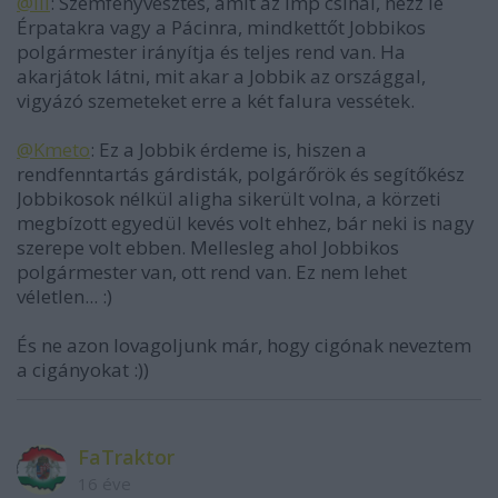
@iii
: Szemfényvesztés, amit az lmp csinál, nézz le
Érpatakra vagy a Pácinra, mindkettőt Jobbikos
polgármester irányítja és teljes rend van. Ha
akarjátok látni, mit akar a Jobbik az országgal,
vigyázó szemeteket erre a két falura vessétek.
@Kmeto
: Ez a Jobbik érdeme is, hiszen a
rendfenntartás gárdisták, polgárőrök és segítőkész
Jobbikosok nélkül aligha sikerült volna, a körzeti
megbízott egyedül kevés volt ehhez, bár neki is nagy
szerepe volt ebben. Mellesleg ahol Jobbikos
polgármester van, ott rend van. Ez nem lehet
véletlen... :)
És ne azon lovagoljunk már, hogy cigónak neveztem
a cigányokat :))
FaTraktor
16 éve