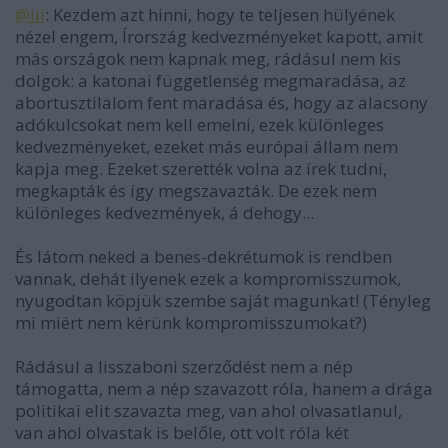
@iii
: Kezdem azt hinni, hogy te teljesen hülyének
nézel engem, Írország kedvezményeket kapott, amit
más országok nem kapnak meg, rádásul nem kis
dolgok: a katonai függetlenség megmaradása, az
abortusztilalom fent maradása és, hogy az alacsony
adókulcsokat nem kell emelni, ezek különleges
kedvezményeket, ezeket más európai állam nem
kapja meg. Ezeket szerették volna az írek tudni,
megkapták és így megszavazták. De ezek nem
különleges kedvezmények, á dehogy...
És látom neked a benes-dekrétumok is rendben
vannak, dehát ilyenek ezek a kompromisszumok,
nyugodtan köpjük szembe saját magunkat! (Tényleg
mi miért nem kérünk kompromisszumokat?)
Rádásul a lisszaboni szerződést nem a nép
támogatta, nem a nép szavazott róla, hanem a drága
politikai elit szavazta meg, van ahol olvasatlanul,
van ahol olvastak is belőle, ott volt róla két