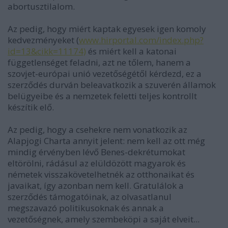
abortusztilalom.
Az pedig, hogy miért kaptak egyesek igen komoly
kedvezményeket (
www.hirportal.com/index.php?
id=13&cikk=11174)
és miért kell a katonai
függetlenséget feladni, azt ne tőlem, hanem a
szovjet-európai unió vezetőségétől kérdezd, ez a
szerződés durván beleavatkozik a szuverén államok
belügyeibe és a nemzetek feletti teljes kontrollt
készítik elő.
Az pedig, hogy a csehekre nem vonatkozik az
Alapjogi Charta annyit jelent: nem kell az ott még
mindig érvényben lévő Benes-dekrétumokat
eltörölni, rádásul az elüldözött magyarok és
németek visszakövetelhetnék az otthonaikat és
javaikat, így azonban nem kell. Gratulálok a
szerződés támogatóinak, az olvasatlanul
megszavazó politikusoknak és annak a
vezetőségnek, amely szembeköpi a saját elveit...