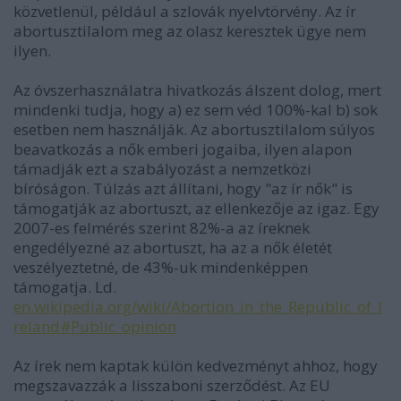
közvetlenül, például a szlovák nyelvtörvény. Az ír
abortusztilalom meg az olasz keresztek ügye nem
ilyen.
Az óvszerhasználatra hivatkozás álszent dolog, mert
mindenki tudja, hogy a) ez sem véd 100%-kal b) sok
esetben nem használják. Az abortusztilalom súlyos
beavatkozás a nők emberi jogaiba, ilyen alapon
támadják ezt a szabályozást a nemzetközi
bíróságon. Túlzás azt állítani, hogy "az ír nők" is
támogatják az abortuszt, az ellenkezője az igaz. Egy
2007-es felmérés szerint 82%-a az íreknek
engedélyezné az abortuszt, ha az a nők életét
veszélyeztetné, de 43%-uk mindenképpen
támogatja. Ld.
en.wikipedia.org/wiki/Abortion_in_the_Republic_of_I
reland#Public_opinion
Az írek nem kaptak külön kedvezményt ahhoz, hogy
megszavazzák a lisszaboni szerződést. Az EU