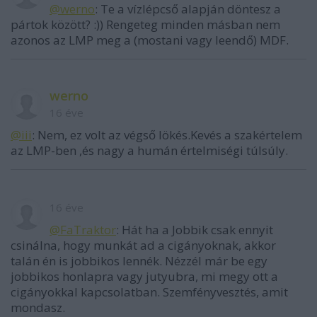
@werno
: Te a vízlépcső alapján döntesz a
pártok között? :)) Rengeteg minden másban nem
azonos az LMP meg a (mostani vagy leendő) MDF.
werno
16 éve
@iii
: Nem, ez volt az végső lökés.Kevés a szakértelem
az LMP-ben ,és nagy a humán értelmiségi túlsúly.
16 éve
@FaTraktor
: Hát ha a Jobbik csak ennyit
csinálna, hogy munkát ad a cigányoknak, akkor
talán én is jobbikos lennék. Nézzél már be egy
jobbikos honlapra vagy jutyubra, mi megy ott a
cigányokkal kapcsolatban. Szemfényvesztés, amit
mondasz.