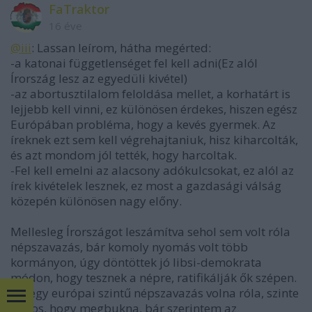
FaTraktor
16 éve
@iii
: Lassan leírom, hátha megérted:
-a katonai függetlenséget fel kell adni(Ez alól
Írország lesz az egyedüli kivétel)
-az abortusztilalom feloldása mellet, a korhatárt is
lejjebb kell vinni, ez különösen érdekes, hiszen egész
Európában probléma, hogy a kevés gyermek. Az
íreknek ezt sem kell végrehajtaniuk, hisz kiharcolták,
és azt mondom jól tették, hogy harcoltak.
-Fel kell emelni az alacsony adókulcsokat, ez alól az
írek kivételek lesznek, ez most a gazdasági válság
közepén különösen nagy előny.
Mellesleg Írországot leszámítva sehol sem volt róla
népszavazás, bár komoly nyomás volt több
kormányon, úgy döntöttek jó libsi-demokrata
módon, hogy tesznek a népre, ratifikálják ők szépen.
Ha egy európai szintű népszavazás volna róla, szinte
biztos, hogy megbukna, bár szerintem az