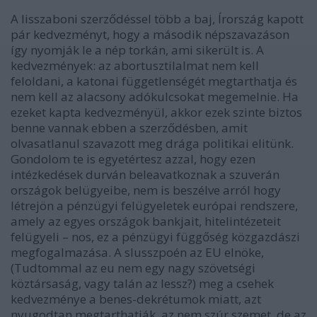
A lisszaboni szerződéssel több a baj, Írország kapott
pár kedvezményt, hogy a második népszavazáson
így nyomják le a nép torkán, ami sikerült is. A
kedvezmények: az abortusztilalmat nem kell
feloldani, a katonai függetlenségét megtarthatja és
nem kell az alacsony adókulcsokat megemelnie. Ha
ezeket kapta kedvezményül, akkor ezek szinte biztos
benne vannak ebben a szerződésben, amit
olvasatlanul szavazott meg drága politikai elitünk.
Gondolom te is egyetértesz azzal, hogy ezen
intézkedések durván beleavatkoznak a szuverán
országok belügyeibe, nem is beszélve arról hogy
létrejön a pénzügyi felügyeletek európai rendszere,
amely az egyes országok bankjait, hitelintézeteit
felügyeli – nos, ez a pénzügyi függőség közgazdászi
megfogalmazása. A slusszpoén az EU elnöke,
(Tudtommal az eu nem egy nagy szövetségi
köztársaság, vagy talán az lessz?) meg a csehek
kedvezménye a benes-dekrétumok miatt, azt
nyugodtan megtarthatják, az nem szúr szemet, de az