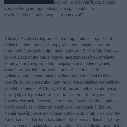
Playboy: Egy kívülről jött, önjelölt
szervező hogyan fogadtathatja el magát azokban a
közösségekben, amiket meg akar szervezni?
Alinsky: Az első és legfontosabb dolog, amit az elfogadásod
érdekében tenni tudsz, az, hogy ráveszed a hatalmi struktúrát,
hogy nyilvánosan támadjon meg. Amikor a Back of the Yards –
ban
[A Back of the Yards negyed megszervezésének története
coming soon]
megpróbáltam megalapozni a hitelességemet,
szándékosan kritikát provokáltam ki. A sajtóban sértő
nyilatkozatokat tettem, megtámadtam minden városi és üzleti
vezetőt, aki csak eszembe jutott, hogy visszavágásra ösztökéljem
az establishmentet. A Chicago Tribune, ami abban az időben az
ország egyik legreakciósabb szarkupaca volt, felforgatónak és
közveszélyesnek nevezett, a konzervgyárosok szóvivője pedig a
törvényesség és a közrend veszélyes ellenségének állított be.
Namármost épp ezek a hatalmak voltak azok, amik a Back of the
Yards-ban az átlag Joe-t basztatták, aki abban a pillanatban, hogy
látta ezeket a támadásokat, azt mondta: „Ez az Alinsky nevű fickó