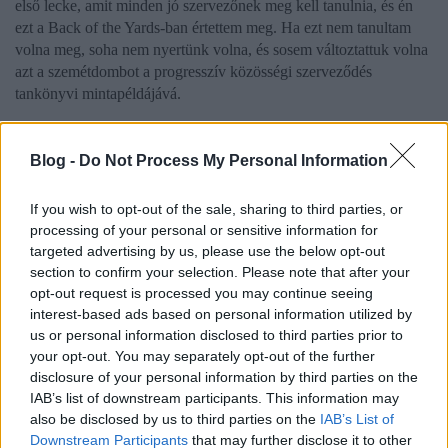
első lecke, amit minden jó szervezőnek meg kell tanulnia, és én
ezt a Back of the Yards-ban értettem meg. Ha ezt nem tanultam
volna meg, soha nem nyertünk volna, és sosem változtattuk volna
azt a szemétdombot a progresszív közösségi szerveződés
tankönyvi mintapéldájává.
Blog -
Do Not Process My Personal Information
Részlet az 1972-es
interjúból
If you wish to opt-out of the sale, sharing to third parties, or
processing of your personal or sensitive information for
targeted advertising by us, please use the below opt-out
Folyt. köv
section to confirm your selection. Please note that after your
opt-out request is processed you may continue seeing
interest-based ads based on personal information utilized by
us or personal information disclosed to third parties prior to
your opt-out. You may separately opt-out of the further
disclosure of your personal information by third parties on the
A sorozat többi része:
IAB’s list of downstream participants. This information may
also be disclosed by us to third parties on the
IAB’s List of
Mindennapi Alinsky-nk X. - A középosztály boríthatja
Downstream Participants
that may further disclose it to other