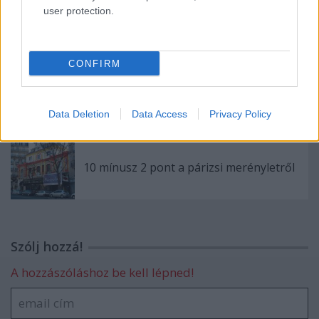
user protection.
Köln után
CONFIRM
Árpi, a hős kamionos
Data Deletion
Data Access
Privacy Policy
10 mínusz 2 pont a párizsi merényletről
Szólj hozzá!
A hozzászóláshoz be kell lépned!