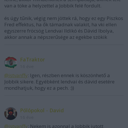
van a töke a helyzettel a Jobbik felé fordult.
és úgy tűnik, végig nem jöttek rá, hogy ez egy Piszkos
Fred effektus, ha ők támadnak valakit, ha vki ellen
egyszerre fröcsög Lendvai Ildikó és Dávid Ibolya,
akkor annak a népszerűsége az egekbe szökik
FaTraktor
16 éve
@istvanffy
: Igen, részben ennek is köszönhető a
Jobbik sikere. Egyébként lendvai és dávid esetére
mondhatjuk, hogy ez a pech. :))
Pólópokol - David
16 éve
@istvanffy
: Nekem is azonnal a Jobbik jutott