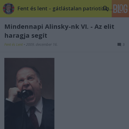
Fent és lent - gátlástalan patriotizmus
Mindennapi Alinsky-nk VI. - Az elit
haragja segít
Fent és Lent
•
2009. december 16.
3