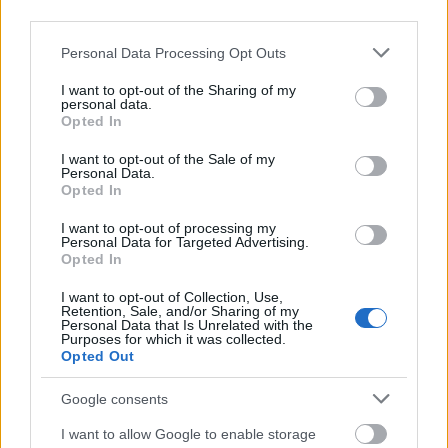
lángba az országot
third parties.
Please note that this website/app uses one or more Google
Personal Data Processing Opt Outs
services and may gather and store information including but
Mindennapi Alinsky-nk IX. - "Szerettem fogdában
not limited to your visit or usage behaviour. You may click to
I want to opt-out of the Sharing of my
personal data.
lenni"
grant or deny consent to Google and its third-party tags to
Opted In
use your data for below specified purposes in below Google
Mindennapi Alinsky-nk VIII. - "Nem találtak el, és én sem őket,
consent section.
I want to opt-out of the Sale of my
amikor visszalőttem, bazmeg"
Personal Data.
Opted In
Mindennapi Alinsky-nk VII. - Hogyan győzz meg egy papot
I want to opt-out of processing my
Personal Data for Targeted Advertising.
Mindennapi Alinsky-nk V. - A radikálisok 12 szabálya
Opted In
I want to opt-out of Collection, Use,
Mindennapi Alinsky-nk IV. - Ne félj a konfliktustól
Retention, Sale, and/or Sharing of my
Personal Data that Is Unrelated with the
Purposes for which it was collected.
Mindennapi Alinsky-nk III. - A rettegett szarósztrájk
Opted Out
Mindennapi Alinsky-nk II. - Az meg ki?
Google consents
Mindennapi Alinsky-nk I. - A 4K! és Alinsky
I want to allow Google to enable storage