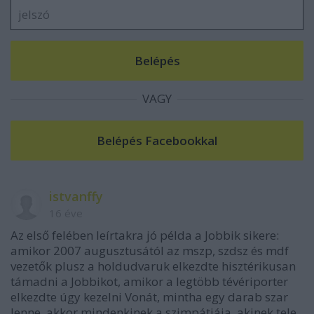
VAGY
istvanffy
16 éve
Az első felében leírtakra jó példa a Jobbik sikere:
amikor 2007 augusztusától az mszp, szdsz és mdf
vezetők plusz a holdudvaruk elkezdte hisztérikusan
támadni a Jobbikot, amikor a legtöbb tévériporter
elkezdte úgy kezelni Vonát, mintha egy darab szar
lenne, akkor mindenkinek a szimpátiája, akinek tele