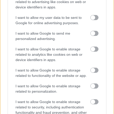
related to advertising like cookies on web or
device identifiers in apps.
I want to allow my user data to be sent to
Címkék:
közösségi
fent
alinsky
Google for online advertising purposes.
I want to allow Google to send me
personalized advertising.
Ajánlott bejegyzések:
I want to allow Google to enable storage
related to analytics like cookies on web or
device identifiers in apps.
Interszekcionális feminizmus: baloldali és
antikapitalista identitáspolitika
I want to allow Google to enable storage
related to functionality of the website or app.
I want to allow Google to enable storage
related to personalization.
A kockás inges profik
I want to allow Google to enable storage
related to security, including authentication
functionality and fraud prevention, and other