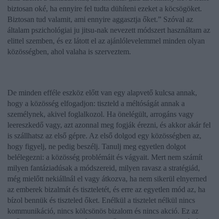
biztosan oké, ha ennyire fel tudta dühíteni ezeket a köcsögöket.
Biztosan tud valamit, ami ennyire aggasztja őket.” Szóval az
általam pszichológiai ju jitsu-nak nevezett módszert használtam az
elittel szemben, és ez látott el az ajánlólevelemmel minden olyan
közösségben, ahol valaha is szerveztem.
De minden efféle eszköz előtt van egy alapvető kulcsa annak,
hogy a közösség elfogadjon: tiszteld a méltóságát annak a
személynek, akivel foglalkozol. Ha önelégült, arrogáns vagy
leereszkedő vagy, azt azonnal meg fogják érezni, és akkor akár fel
is szállhatsz az első gépre. Az első dolgod egy közösségben az,
hogy figyelj, ne pedig beszélj. Tanulj meg egyetlen dolgot
belélegezni: a közösség problémáit és vágyait. Mert nem számít
milyen fantáziadúsak a módszereid, milyen ravasz a stratégiád,
még mielőtt nekiállnál el vagy átkozva, ha nem sikerül elnyerned
az emberek bizalmát és tiszteletét, és erre az egyetlen mód az, ha
bízol bennük és tiszteled őket. Enélkül a tisztelet nélkül nincs
kommunikáció, nincs kölcsönös bizalom és nincs akció. Ez az