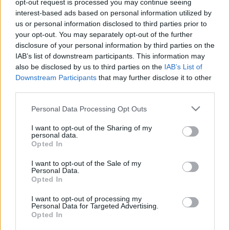
opt-out request is processed you may continue seeing
Chávez Ötödik Internacionálét
interest-based ads based on personal information utilized by
us or personal information disclosed to third parties prior to
szervez
your opt-out. You may separately opt-out of the further
disclosure of your personal information by third parties on the
istvanffy
•
2009. november 26.
5
IAB’s list of downstream participants. This information may
also be disclosed by us to third parties on the
IAB’s List of
Pár nappal ezelőtt történt egy apróság, ami
Downstream Participants
that may further disclose it to other
méltatlanul kevés figyelmet kapott a magyar
third parties.
médiában: Chávez bejelentette az 5. Internacionálé
létrehozását. Míg ha Chávez mond valamit a
Please note that this website/app uses one or more Google
Personal Data Processing Opt Outs
fogyókúráról, az rendkívül mértékben izgatja a hazai
services and may gather and store information including but
not limited to your visit or usage behaviour. You may click to
I want to opt-out of the Sharing of my
médiát, addig erről a…
personal data.
grant or deny consent to Google and its third-party tags to
Opted In
use your data for below specified purposes in below Google
Ősmagyar royalisták a
consent section.
I want to opt-out of the Sale of my
Parlamentben
Personal Data.
Opted In
gorbacsov
•
2009. november 25.
0
I want to opt-out of processing my
Personal Data for Targeted Advertising.
Opted In
A jász-nagykun-szolnok megyei önkormányzat
örömmel tette közhírré, hogy a megyék közül