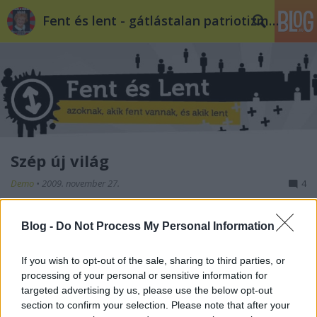
Fent és lent - gátlástalan patriotizmus
Szép új világ
Demo
•
2009. november 27.
4
A mellszélességgel vállalt fogyasztói társadalom sok
Blog -
Do Not Process My Personal Information
szépet ígér: becsületes ipart, plázát százával, IMAX
mozit és autópályát dögivel. Az eminenseknek jár
If you wish to opt-out of the sale, sharing to third parties, or
még atomfegyver, tudósok és robotika, felszámolt
processing of your personal or sensitive information for
mélyszegénység, szélessávú internet, két gyerek meg
targeted advertising by us, please use the below opt-out
négy kerék…
section to confirm your selection. Please note that after your