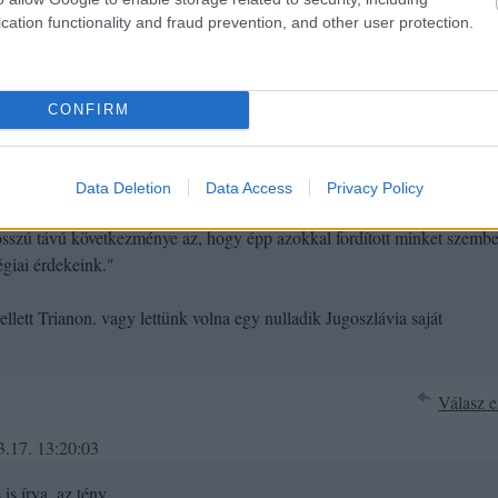
vannak, mivel a minket körülvevő népek mindig "kedvesnek" nekünk
cation functionality and fraud prevention, and other user protection.
nak is. Én egy erős, antiglobalista és antiliberális, nem központosított
urópát szeretnék, természetes szövetségesnek az Usa és izrael helyett
nne Oroszország és Japán. (Bár utóbbiaknak határvitáik vannak)
CONFIRM
Válasz e
Data Deletion
Data Access
Privacy Policy
27. 02:52:25
sszú távú következménye az, hogy épp azokkal fordított minket szembe
égiai érdekeink."
lett Trianon. vagy lettünk volna egy nulladik Jugoszlávia saját
Válasz e
3.17. 13:20:03
s írva, az tény.