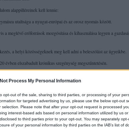
lom alappilléreinek kell lennie:
másra utaltsága a nyugat-európai és az orosz nyomás között.
gyis a meglévő erőforrások mozgósítása és kihasználása legyen a gazdasá
kezés, a helyi közösségeknek meg kell adni a beleszólást az ügyeikbe.
 20 évben elszabadult krónikus szegénység megszűntetésén.
em pedig a GDP növekedésében kell mérni, amibe beletartozik a környe
Not Process My Personal Information
gészségügy állapota, a városaink és falvaink élhetősége.
tőség véleményét
to opt-out of the sale, sharing to third parties, or processing of your per
formation for targeted advertising by us, please use the below opt-out s
r selection. Please note that after your opt-out request is processed y
eing interest-based ads based on personal information utilized by us or
ép európa
régió
fent
disclosed to third parties prior to your opt-out. You may separately opt-
losure of your personal information by third parties on the IAB’s list of
okon is!