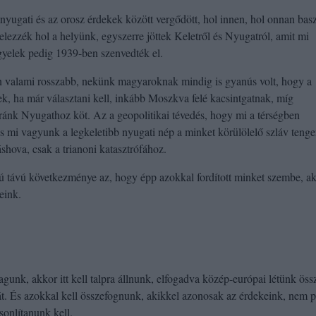
yugati és az orosz érdekek között vergődött, hol innen, hol onnan bas
elezzék hol a helyünk, egyszerre jöttek Keletről és Nyugatról, amit mi
yelek pedig 1939-ben szenvedték el.
 valami rosszabb, nekünk magyaroknak mindig is gyanús volt, hogy a
ek, ha már választani kell, inkább Moszkva felé kacsintgatnak, míg
ánk Nyugathoz köt. Az a geopolitikai tévedés, hogy mi a térségben
 mi vagyunk a legkeletibb nyugati nép a minket körülölelő szláv tenge
shova, csak a trianoni katasztrófához.
ú távú következménye az, hogy épp azokkal fordított minket szembe, ak
eink.
gunk, akkor itt kell talpra állnunk, elfogadva közép-európai létünk öss
yát. És azokkal kell összefognunk, akikkel azonosak az érdekeink, nem 
sonlítanunk kell.