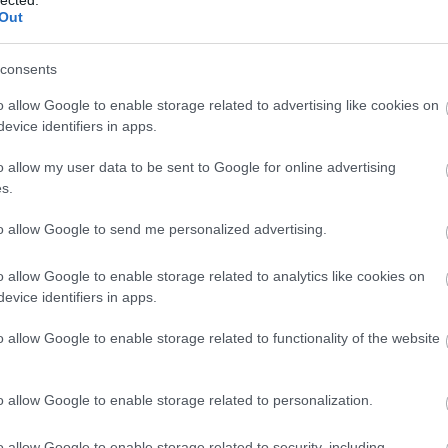
Out
api/trackback/id/1791291
consents
o allow Google to enable storage related to advertising like cookies on
ében felhasználói tartalomnak minősülnek, értük a
szolgáltatás technikai
üzemeltetője semmilyen felelősséget nem vállal, azokat nem
evice identifiers in apps.
Részletek a
Felhasználási feltételekben
és az
adatvédelmi tájékoztatóban
.
o allow my user data to be sent to Google for online advertising
0:35:42
s.
 jutott erről a posztról eszembe.
to allow Google to send me personalized advertising.
Válasz e
o allow Google to enable storage related to analytics like cookies on
evice identifiers in apps.
6. 23:14:35
o allow Google to enable storage related to functionality of the website
 amiről érdemes vitázni, de sajnos ez lehetetlenség. Bár kérdéses, a
p-Európában gondolkodik, vagy esetleg nyitna a Balkán és a többi Kel
o allow Google to enable storage related to personalization.
lönösen Lengyelország felé, elvégre baráti nemzet)
o allow Google to enable storage related to security, including