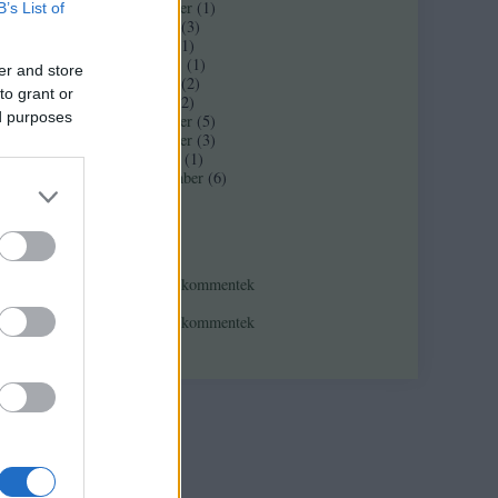
2017 november
(
1
)
B’s List of
2017 február
(
3
)
2016 június
(
1
)
2016 március
(
1
)
er and store
2016 február
(
2
)
to grant or
2016 január
(
2
)
ed purposes
2015 december
(
5
)
2015 november
(
3
)
2015 október
(
1
)
2015 szeptember
(
6
)
Tovább
...
Feedek
RSS 2.0
bejegyzések
,
kommentek
Atom
bejegyzések
,
kommentek