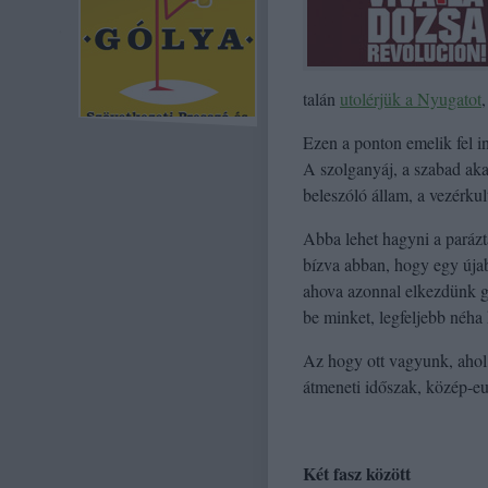
talán
utolérjük a Nyugatot
Ezen a ponton emelik fel in
A szolganyáj, a szabad aka
beleszóló állam, a vezérkul
Abba lehet hagyni a paráz
bízva abban, hogy egy újab
ahova azonnal elkezdünk g
be minket, legfeljebb néha
Az hogy ott vagyunk, ahol
átmeneti időszak, közép-e
Két fasz között