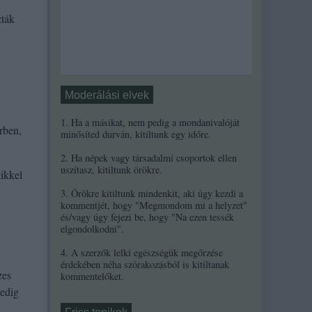
zták
Moderálási elvek
1. Ha a másikat, nem pedig a mondanivalóját
rben,
minősíted durván, kitiltunk egy időre.
2. Ha népek vagy társadalmi csoportok ellen
uszítasz, kitiltunk örökre.
ikkel
3. Örökre kitiltunk mindenkit, aki úgy kezdi a
kommentjét, hogy "Megmondom mi a helyzet"
és/vagy úgy fejezi be, hogy "Na ezen tessék
elgondolkodni".
4. A szerzők lelki egészségük megőrzése
érdekében néha szórakozásból is kitiltanak
zes
kommentelőket.
pedig