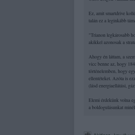
Ez, amit smartdrive kollé
talán ez a leginkább tá
"Trianon legkárosabb ho
akikkel azonosak a strat
Ahogy én láttam, a szem
vicc benne az, hogy 184
történelemben, hogy egy
ellentéteket. Azóta is 
(lásd energiaellátási, g
Elemi érdekünk volna eg
a boldogulásunkat minél