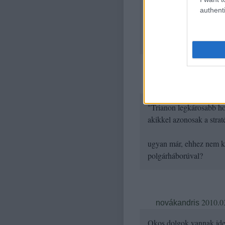
Sajnos nagy ellentétek 
authenti
valamivel, és néha egymás
szorosan együttműködő E
tökéletesen alkalmas le
2010.02.
smartdrive
"Trianon legkárosabb ho
akikkel azonosak a strat
ugyan már, ehhez nem kel
polgárháborúval?
2010.0
novákandris
Okos dolgok vannak ide i