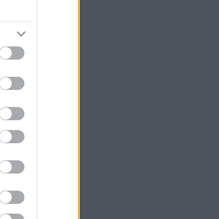
 ellenőrzi.
rre
et-