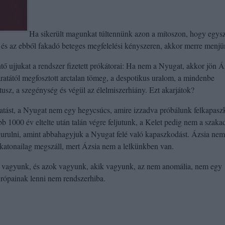
Ha sikerült magunkat túltennünk azon a mítoszon, hogy egys
, és az ebből fakadó beteges megfelelési kényszeren, akkor merre menj
tő ujjukat a rendszer fizetett prókátorai: Ha nem a Nyugat, akkor jön Á
ratától megfosztott arctalan tömeg, a despotikus uralom, a mindenbe
tusz, a szegénység és végül az élelmiszerhiány. Ezt akarjátok?
tatást, a Nyugat nem egy hegycsúcs, amire izzadva próbálunk felkapasz
b 1000 év eltelte után talán végre feljutunk, a Kelet pedig nem a szaka
urulni, amint abbahagyjuk a Nyugat felé való kapaszkodást. Ázsia nem
 katonailag megszáll, mert Ázsia nem a lelkünkben van.
 vagyunk, és azok vagyunk, akik vagyunk, az nem anomália, nem egy
urópainak lenni nem rendszerhiba.