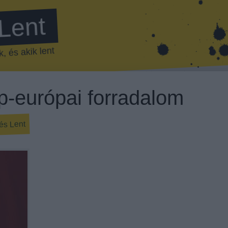
 Lent
, és akik lent
p-európai forradalom
és Lent