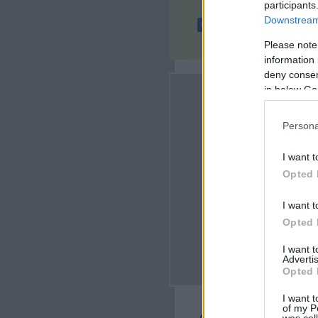
participants
Downstream 
Please note
information 
deny consent
in below Go
Persona
I want t
Opted 
I want t
Opted 
I want 
Advertis
Opted 
I want t
of my P
A bejegyzés trackback cím
was col