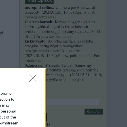
Friss topikok
necrophil collins:
Uhh ez a poszt de szarul
öregedett.
(
2024.01.26. 16:38
)
Április 8: A
többség kevés lesz?
Custertábornok:
Kedves blogger a jó édes
kurvaanyádat és téged is össze kéne zárni
ezekkel a fekete seggű patkányo...
(
2022.04.30.
gi
01:14
)
Árpi, a hős kamionos
kiskutyauto:
Az orbánmaffia aljas ostoba
arrogáns hazug népirtó rablógyilkos
országromboló söpredék... az orbá...
(
2021.10.19. 15:32
)
Fidesz-politika: a Pol Pot-
szindróma
Sztancsek:
@Yasashi Tanuki: Sajnos így
valahogy. Ez a beludzs társaság soha nem fog
zet,
integrálódni, mint ahogy ...
(
2021.05.31. 10:19
)
A Bándy Kata-gyilkosság margójára
Keresés
sonal or
ection to
ou may
 personal
Archívum
out of the
 downstream
2018 április
(
1
)