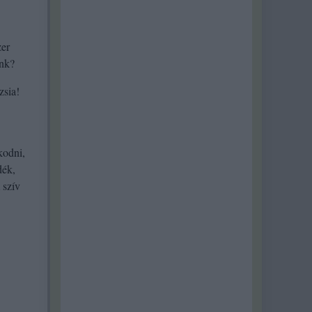
zer
ünk?
zsia!
kodni,
dék,
 szív