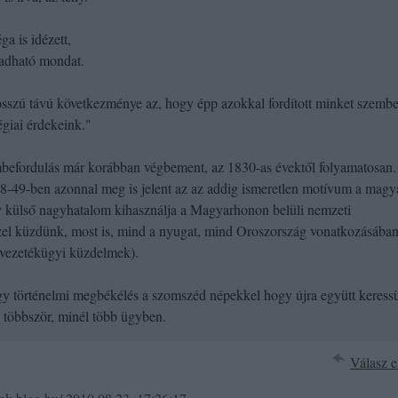
ga is idézett,
madható mondat.
sszú távú következménye az, hogy épp azokkal fordított minket szembe
égiai érdekeink."
befordulás már korábban végbement, az 1830-as évektől folyamatosan
8-49-ben azonnal meg is jelent az az addig ismeretlen motívum a magy
 külső nagyhatalom kihasználja a Magyarhonon belüli nemzeti
ezzel küzdünk, most is, mind a nyugat, mind Oroszország vonatkozásába
ázvezetékügyi küzdelmek).
y történelmi megbékélés a szomszéd népekkel hogy újra együtt keress
 többször, minél több ügyben.
Válasz e