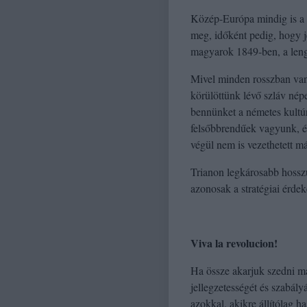
Közép-Európa mindig is a n
meg, időként pedig, hogy j
magyarok 1849-ben, a leng
Mivel minden rosszban van
körülöttünk lévő szláv nép
bennünket a németes kultúr
felsőbbrendűek vagyunk, és
végül nem is vezethetett má
Trianon legkárosabb hossz
azonosak a stratégiai érdek
Viva la revolucion!
Ha össze akarjuk szedni ma
jellegzetességét és szabál
azokkal, akikre állítólag ha