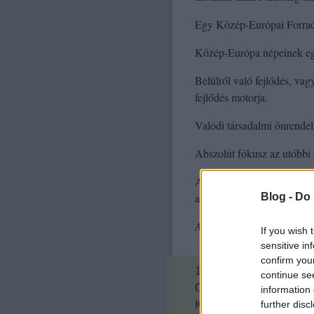
Egy Közép-Európai Forrada
Közép-Európa népeinek egy
Belülről való fejlődés, va
fejlődés motorja.
Valódi társadalmi önrendel
Abszolút fókusz az utóbbi
A sikert az életminőség, n
Blog -
Do 
az oktatás, a kultúra, az e
A poszt tükrözi a szerkesz
If you wish 
sensitive in
confirm you
15
komment
continue se
Címkék:
forradalom
köz
information 
further disc
Kövess minket a Facebo