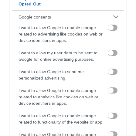
Okos dolgok vannak ide is írva, az tény.
Opted Out
Ez, amit smartdrive kolléga is idézett,
Google consents
talán ez a leginkább támadható mondat.
I want to allow Google to enable storage
related to advertising like cookies on web or
"Trianon legkárosabb hosszú távú következménye
device identifiers in apps.
az, hogy épp azokkal fordított minket szembe,
akikkel azonosak a stratégiai érdekeink."
I want to allow my user data to be sent to
Google for online advertising purposes.
Ahogy én láttam, a szembefordulás már korábban
végbement, az 1830-as évektől folyamatosan. A vicc
I want to allow Google to send me
benne az, hogy 1848-49-ben azonnal meg is jelent az
personalized advertising.
az addig ismeretlen motívum a magyar
történelemben, hogy egy külső nagyhatalom
I want to allow Google to enable storage
kihasználja a Magyarhonon belüli nemzeti
related to analytics like cookies on web or
ellentéteket. Azóta is ezzel küzdünk, most is, mind a
device identifiers in apps.
nyugat, mind Oroszország vonatkozásában (lásd
I want to allow Google to enable storage
energiaellátási, gázvezetékügyi küzdelmek).
related to functionality of the website or app.
Elemi érdekünk volna egy történelmi megbékélés a
I want to allow Google to enable storage