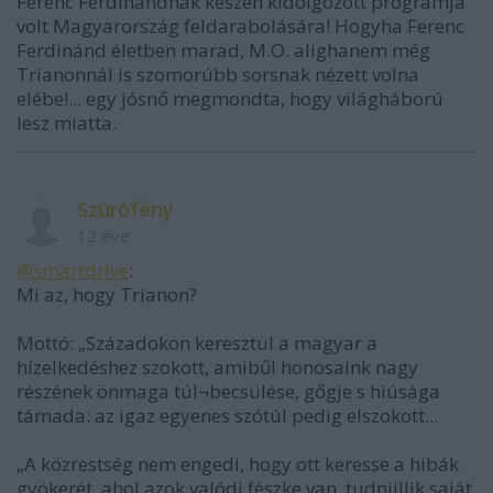
Ferenc Ferdinándnak készen kidolgozott programja
volt Magyarország feldarabolására! Hogyha Ferenc
Ferdinánd életben marad, M.O. alighanem még
Trianonnál is szomorúbb sorsnak nézett volna
elébe!... egy jósnő megmondta, hogy világháború
lesz miatta.
Szúrófény
12 éve
@smartdrive
:
Mi az, hogy Trianon?
Mottó: „Századokon keresztül a magyar a
hízelkedéshez szokott, amibűl honosaink nagy
részének önmaga túl¬becsülése, gőgje s hiúsága
támada: az igaz egyenes szótúl pedig elszokott...
„A közrestség nem engedi, hogy ott keresse a hibák
gyökerét, ahol azok valódi fészke van, tudniillik saját