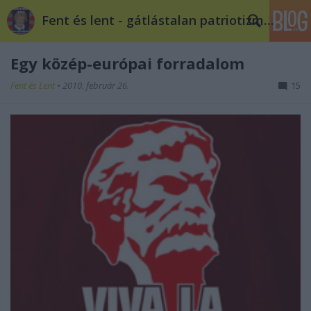
Fent és lent - gátlástalan patriotizmus
Egy közép-európai forradalom
Fent és Lent
•
2010. február 26.
15