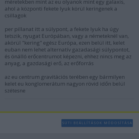
méretekben mint az eu olyanok mint egy galaxis,
ahol a központi fekete lyuk körül keringenek a
csillagok
per pillanat itt a súlypont, a fekete lyuk ha úgy
tetszik, nyugat Európában, vagy a németeknél van,
akörül "kering" egész Európa, ezen belül itt, kelet
euban nem lehet alternatív gazadasági súlypontot,
és önálló erőcentrumot képezni, ehhez nincs meg az
anyag, a gazdasági erő, az erőforrás
az eu centrum gravitációs terében egy bármilyen
kelet eu konglomerátum nagyon rövid időn belül
szétesne
SÜTI BEÁLLÍTÁSOK MÓDOSÍTÁSA