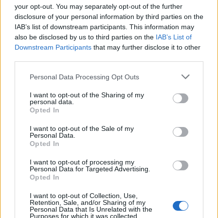
your opt-out. You may separately opt-out of the further
természetes szövetségesnek az Usa és izrael helyett
disclosure of your personal information by third parties on the
tökéletesen alkalmas lenne Oroszország és Japán.
IAB’s list of downstream participants. This information may
(Bár utóbbiaknak határvitáik vannak)
also be disclosed by us to third parties on the
IAB’s List of
Downstream Participants
that may further disclose it to other
third parties.
smartdrive
Please note that this website/app uses one or more Google
Personal Data Processing Opt Outs
16 éve
services and may gather and store information including but
"Trianon legkárosabb hosszú távú következménye
not limited to your visit or usage behaviour. You may click to
I want to opt-out of the Sharing of my
personal data.
az, hogy épp azokkal fordított minket szembe,
grant or deny consent to Google and its third-party tags to
Opted In
akikkel azonosak a stratégiai érdekeink."
use your data for below specified purposes in below Google
consent section.
I want to opt-out of the Sale of my
Personal Data.
ugyan már, ehhez nem kellett Trianon. vagy lettünk
Opted In
volna egy nulladik Jugoszlávia saját
polgárháborúval?
I want to opt-out of processing my
Personal Data for Targeted Advertising.
Opted In
novákandris
I want to opt-out of Collection, Use,
Retention, Sale, and/or Sharing of my
16 éve
Personal Data that Is Unrelated with the
Purposes for which it was collected.