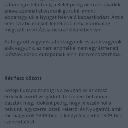
talán végre feljutunk, a Kelet pedig nem a szakadék,
ahova azonnal elkezdünk gurulni, amint
abbahagyjuk a Nyugat felé való kapaszkodást. Ázsia
nem szív be minket, legfeljebb néha katonailag
megszáll, mert Ázsia nem a lelkünkben van.
Az hogy ott vagyunk, ahol vagyunk, és azok vagyunk,
akik vagyunk, az nem anomália, nem egy átmeneti
időszak, közép-európainak lenni nem rendszerhiba.
Két fasz között
Közép-Európa mindig is a nyugati és az orosz
érdekek között vergődött, hol innen, hol onnan
baszták meg, időként pedig, hogy jelezzék hol a
helyünk, egyszerre jöttek Keletről és Nyugatról, amit
mi magyarok 1849-ben, a lengyelek pedig 1939-ben
szenvedték el.