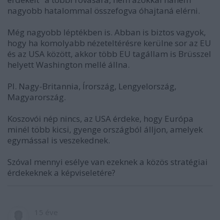
nagyobb hatalommal összefogva óhajtaná elérni.
Még nagyobb léptékben is. Abban is biztos vagyok,
hogy ha komolyabb nézeteltérésre kerülne sor az EU
és az USA között, akkor több EU tagállam is Brüsszel
helyett Washington mellé állna.
Pl. Nagy-Britannia, Írország, Lengyelország,
Magyarország.
Koszovói nép nincs, az USA érdeke, hogy Európa
minél több kicsi, gyenge országból álljon, amelyek
egymással is veszekednek.
Szóval mennyi esélye van ezeknek a közös stratégiai
érdekeknek a képviseletére?
15 éve