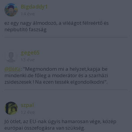
Bigdaddy1
14 éve
ez egy nagy álmodozó, a viléágot félreértő és
népbutító faszság
gege65
13 éve
@BéKa
: "Megmondom mi a helyzet,kapja be
mindenki.de főleg a moderátor és a szarházi
zsideszesek ! Na ezen tessék elgondolkodni".
szpal
12 éve
Jó ötlet, az EU-nak úgyis hamarosan vége, közép
európai összefogásra van szükség.