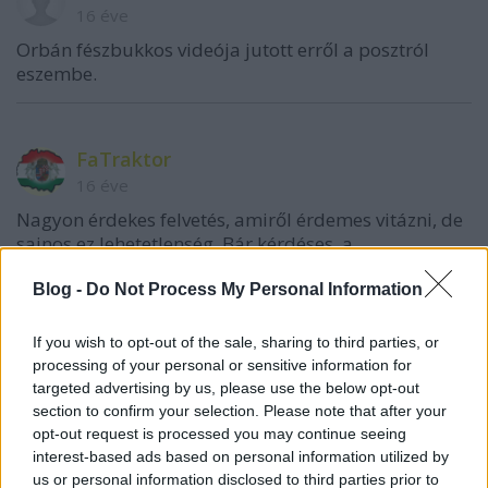
16 éve
Orbán fészbukkos videója jutott erről a posztról
eszembe.
FaTraktor
16 éve
Nagyon érdekes felvetés, amiről érdemes vitázni, de
sajnos ez lehetetlenség. Bár kérdéses, a
szerkesztőség csak Közép-Európában gondolkodik,
vagy esetleg nyitna a Balkán és a többi Kelet-európai
Blog -
Do Not Process My Personal Information
ország felé. (Különösen Lengyelország felé, elvégre
baráti nemzet)
If you wish to opt-out of the sale, sharing to third parties, or
processing of your personal or sensitive information for
Sajnos nagy ellentétek vannak, mivel a minket
targeted advertising by us, please use the below opt-out
körülvevő népek mindig "kedvesnek" nekünk
section to confirm your selection. Please note that after your
valamivel, és néha egymásnak is. Én egy erős,
opt-out request is processed you may continue seeing
antiglobalista és antiliberális, nem központosított,
interest-based ads based on personal information utilized by
de szorosan együttműködő Európát szeretnék,
us or personal information disclosed to third parties prior to