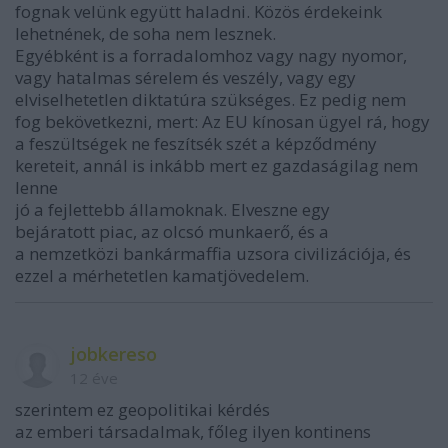
fognak velünk együtt haladni. Közös érdekeink
lehetnének, de soha nem lesznek.
Egyébként is a forradalomhoz vagy nagy nyomor,
vagy hatalmas sérelem és veszély, vagy egy
elviselhetetlen diktatúra szükséges. Ez pedig nem
fog bekövetkezni, mert: Az EU kínosan ügyel rá, hogy
a feszültségek ne feszítsék szét a képződmény
kereteit, annál is inkább mert ez gazdaságilag nem
lenne
jó a fejlettebb államoknak. Elveszne egy
bejáratott piac, az olcsó munkaerő, és a
a nemzetközi bankármaffia uzsora civilizációja, és
ezzel a mérhetetlen kamatjövedelem.
jobkereso
12 éve
szerintem ez geopolitikai kérdés
az emberi társadalmak, főleg ilyen kontinens