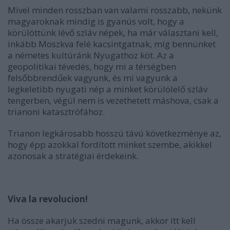
Mivel minden rosszban van valami rosszabb, nekünk
magyaroknak mindig is gyanús volt, hogy a
körülöttünk lévő szláv népek, ha már választani kell,
inkább Moszkva felé kacsintgatnak, míg bennünket
a németes kultúránk Nyugathoz köt. Az a
geopolitikai tévedés, hogy mi a térségben
felsőbbrendűek vagyunk, és mi vagyunk a
legkeletibb nyugati nép a minket körülölelő szláv
tengerben, végül nem is vezethetett máshova, csak a
trianoni katasztrófához.
Trianon legkárosabb hosszú távú következménye az,
hogy épp azokkal fordított minket szembe, akikkel
azonosak a stratégiai érdekeink.
Viva la revolucion!
Ha össze akarjuk szedni magunk, akkor itt kell