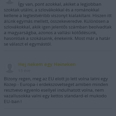
Így van, pont azokkal, akiket a legjobban
szoktak utálni, a szlovákokkal és a románokkal
kellene a legtestvéribb viszonyt kialakítani. Hiszen itt
álünk egymás mellett, összekeveredve. Különösen a
szlovákokkal, akik igen jelentős számban beolvadtak
a magyarságba, azonos a vallási kötődésünk,
hasonlóak a szokásaink, énekeink. Most már a határ
se választ el egymástól.
Hej nekem egy Heineken
15 éve
Bizony regen, meg az EU elott jo lett volna latni egy
Kozep - Europa-i erdekszovetseget amiben minden
resztvevo egyenlo esellyel indulhatott volna, nem
vazallusokka valni egy kettos standard-el mukodo
EU-ban !