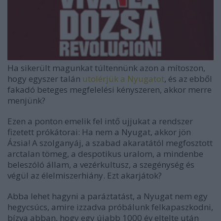
Ha sikerült magunkat túltennünk azon a mítoszon,
hogy egyszer talán
utolérjük a Nyugatot
, és az ebből
fakadó beteges megfelelési kényszeren, akkor merre
menjünk?
Ezen a ponton emelik fel intő ujjukat a rendszer
fizetett prókátorai: Ha nem a Nyugat, akkor jön
Ázsia! A szolganyáj, a szabad akaratától megfosztott
arctalan tömeg, a despotikus uralom, a mindenbe
beleszóló állam, a vezérkultusz, a szegénység és
végül az élelmiszerhiány. Ezt akarjátok?
Abba lehet hagyni a paráztatást, a Nyugat nem egy
hegycsúcs, amire izzadva próbálunk felkapaszkodni,
bízva abban, hogy egy újabb 1000 év eltelte után