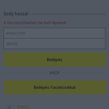
Szólj hozzá!
A hozzászóláshoz be kell lépned!
VAGY
BéKu