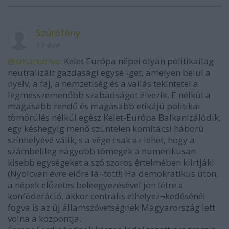
Szúrófény
12 éve
@smartdrive
: Kelet Európa népei olyan politikailag
neutralizált gazdasági egysé¬get, amelyen belül a
nyelv, a faj, a nemzetiség és a vallás tekintetei a
legmesszemenőbb szabadságot élvezik. E nélkül a
magasabb rendű és magasabb etikájú politikai
tömörülés nélkül egész Kelet-Európa Balkanizálódik,
egy késhegyig menő szüntelen komitácsi háború
színhelyévé válik, s a vége csak az lehet, hogy a
számbelileg nagyobb tömegek a numerikusan
kisebb egységeket a szó szoros értelmében kiirtják!
(Nyolcvan évre előre lá¬tott!) Ha demokratikus úton,
a népek előzetes beleegyezésével jön létre a
konföderáció, akkor centrális elhelyez¬kedésénél
fogva is az új államszövetségnek Magyarország lett
volna a központja.