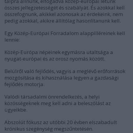
talpra állnunk, elfogadva közép-európai létünk
összes jellegzetességét és szabályát. És azokkal kell
összefognunk, akikkel azonosak az érdekeink, nem
pedig azokkal, akikre állítólag hasonlítanunk kell.
Egy Közép-Európai Forradalom alappilléreinek kell
lennie:
Közép-Európa népeinek egymásra utaltsága a
nyugat-európai és az orosz nyomás között.
Belülről való fejlődés, vagyis a meglévő erőforrások
mozgósítása és kihasználása legyen a gazdasági
fejlődés motorja.
Valódi társadalmi önrendelkezés, a helyi
közösségeknek meg kell adni a beleszólást az
ügyeikbe.
Abszolút fókusz az utóbbi 20 évben elszabadult
krónikus szegénység megszűntetésén.