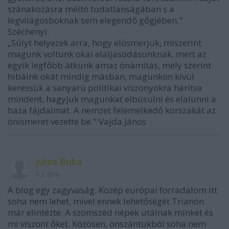
szánakozásra méltó tudatlanságában s a
legvilágosboknak sem elegendő gőgjében."
Széchenyi.
„Súlyt helyezek arra, hogy elösmerjük, miszerint
magunk voltunk okai elaljasodásunknak. mert az
egyik legfőbb átkunk amaz önámítás, mely szerint
hibáink okát mindig másban, magunkon kívül
keressük a sanyarú politikai viszonyokra hárítva
mindent, hagyjuk magunkat elbúsulni és elalunni a
haza fájdalmat. A nemzet felemelkedő korszakát az
önismeret vezette be." Vajda János
Jules Buka
12 éve
A blog egy zagyvaság. Közép európai forradalom itt
soha nem lehet, mivel ennek lehetőségét Trianon
már elintézte. A szomszéd népek utálnak minket és
mi viszont őket. Közösen, önszántukból soha nem