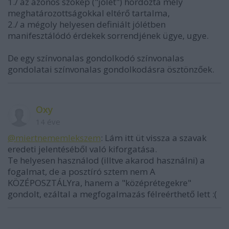
1./ az azonos szókép ("jólét") hordozta mély
meghatározottságokkal eltérő tartalma,
2./ a mégoly helyesen definiált jólétben
manifesztálódó érdekek sorrendjének ügye, ugye.
De egy színvonalas gondolkodó színvonalas
gondolatai színvonalas gondolkodásra ösztönzőek.
Oxy
14 éve
@miertnememlekszem
: Lám itt üt vissza a szavak
eredeti jelentéséből való kiforgatása.
Te helyesen használod (illtve akarod használni) a
fogalmat, de a posztíró sztem nem A
KÖZÉPOSZTÁLYra, hanem a "középrétegekre"
gondolt, ezáltal a megfogalmazás félreérthető lett :(