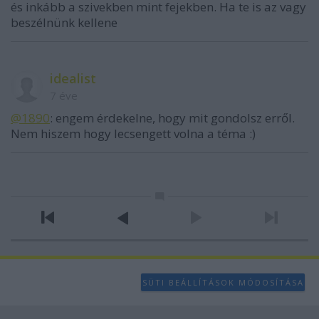
és inkább a szivekben mint fejekben. Ha te is az vagy
beszélnünk kellene
idealist
7 éve
@1890
: engem érdekelne, hogy mit gondolsz erről.
Nem hiszem hogy lecsengett volna a téma :)
SÜTI BEÁLLÍTÁSOK MÓDOSÍTÁSA