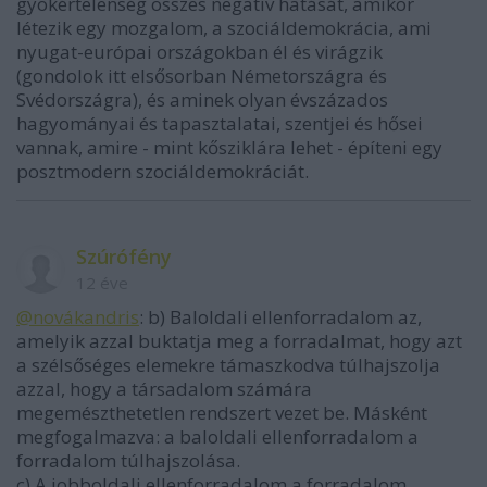
gyökértelenség összes negatív hatását, amikor
létezik egy mozgalom, a szociáldemokrácia, ami
nyugat-európai országokban él és virágzik
(gondolok itt elsősorban Németországra és
Svédországra), és aminek olyan évszázados
hagyományai és tapasztalatai, szentjei és hősei
vannak, amire - mint kősziklára lehet - építeni egy
posztmodern szociáldemokráciát.
Szúrófény
12 éve
@novákandris
: b) Baloldali ellenforradalom az,
amelyik azzal buktatja meg a forradalmat, hogy azt
a szélsőséges elemekre támaszkodva túlhajszolja
azzal, hogy a társadalom számára
megemészthetetlen rendszert vezet be. Másként
megfogalmazva: a baloldali ellenforradalom a
forradalom túlhajszolása.
c) A jobboldali ellenforradalom a forradalom