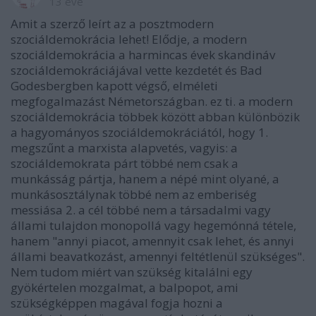
13 éve
Amit a szerző leírt az a posztmodern
szociáldemokrácia lehet! Elődje, a modern
szociáldemokrácia a harmincas évek skandináv
szociáldemokráciájával vette kezdetét és Bad
Godesbergben kapott végső, elméleti
megfogalmazást Németországban. ez ti. a modern
szociáldemokrácia többek között abban különbözik
a hagyományos szociáldemokráciától, hogy 1.
megszűnt a marxista alapvetés, vagyis: a
szociáldemokrata párt többé nem csak a
munkásság pártja, hanem a népé mint olyané, a
munkásosztálynak többé nem az emberiség
messiása 2. a cél többé nem a társadalmi vagy
állami tulajdon monopollá vagy hegemónná tétele,
hanem "annyi piacot, amennyit csak lehet, és annyi
állami beavatkozást, amennyi feltétlenül szükséges".
Nem tudom miért van szükség kitalálni egy
gyökértelen mozgalmat, a balpopot, ami
szükségképpen magával fogja hozni a