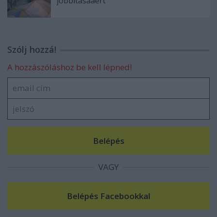
jobbításááért
Szólj hozzá!
A hozzászóláshoz be kell lépned!
VAGY