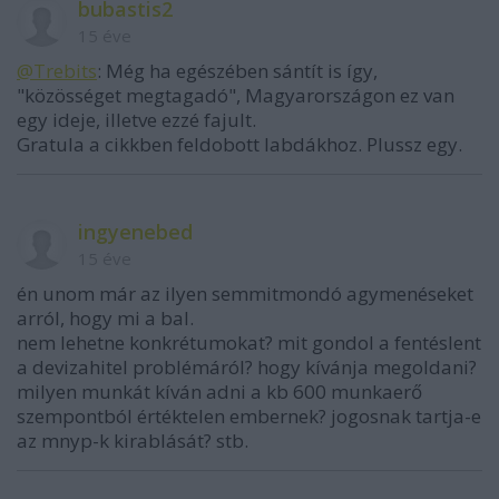
bubastis2
15 éve
@Trebits
: Még ha egészében sántít is így,
"közösséget megtagadó", Magyarországon ez van
egy ideje, illetve ezzé fajult.
Gratula a cikkben feldobott labdákhoz. Plussz egy.
ingyenebed
15 éve
én unom már az ilyen semmitmondó agymenéseket
arról, hogy mi a bal.
nem lehetne konkrétumokat? mit gondol a fentéslent
a devizahitel problémáról? hogy kívánja megoldani?
milyen munkát kíván adni a kb 600 munkaerő
szempontból értéktelen embernek? jogosnak tartja-e
az mnyp-k kirablását? stb.