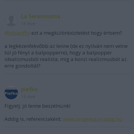
La Serenissima
16 éve
@istvanffy
: ezt a megkülönböztetést hogy értsem?
a legkézenfekvőbb az lenne (de ez nyilván nem vetne
túl jó fényt a balpopperre), hogy a balpopper
idealizmusból realista, míg a konzi realizmusból az.
erre gondoltál?
piefke
16 éve
Figyelj: jó lenne beszélnünk!
Addig is, referenciaként:
www.progressziv.blog.hu