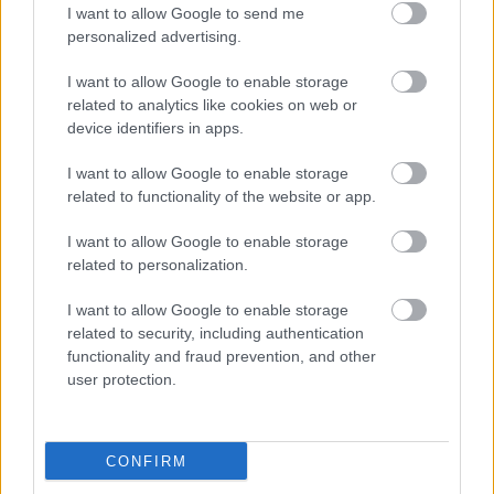
I want to allow Google to send me
Ez a beirás elég laposra sikeredett, annak ellenére,
personalized advertising.
hogy vannak benne jó meglátások is.
Vannak kijelentések melyeket nem támaszt alá a
I want to allow Google to enable storage
szerzö hanem teljes igazságként irja le.Pld: "
related to analytics like cookies on web or
közösséget megtagadó liberalizmus," hiszen ez így
device identifiers in apps.
pusztán - bocsánat - hülyeség. Vagyis ezzel a szerzö
I want to allow Google to enable storage
manipulál, persze tudatlanul.
related to functionality of the website or app.
Kár érte.
I want to allow Google to enable storage
related to personalization.
TamasGM
I want to allow Google to enable storage
15 éve
related to security, including authentication
Sajnálom, hogy itt is terjed az a városi legenda,
functionality and fraud prevention, and other
amely szerint a 68-as baloldal = középosztály
user protection.
(értelmiség, "diákmozgalom"). 1968 lényege: a
franciaországi általános sztrájk (munkások), az
olaszországi FORRÓ ŐSZ (1969-1972; munkások),
CONFIRM
mexikói mozgalmak (munkások). Csakugyan: