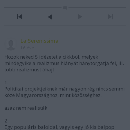
La Serenissima
16 éve
Hozok neked 5 idézetet a cikkből, melyek
mindegyike a realizmus hiányát hánytorgatja fel, ill.
több realizmust óhajt.
1.
Politikai projektjeiknek már nagyon rég nincs semmi
köze Magyarországhoz, mint közösséghez.
azaz nem realisták
2.
Egy populáris baloldal, vagyis egy jó kis balpop