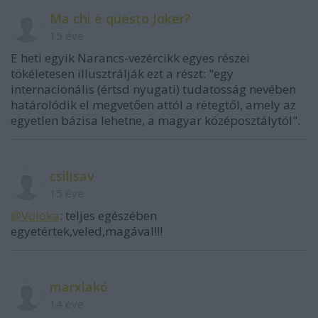
Ma chi è questo Joker?
15 éve
E heti egyik Narancs-vezércikk egyes részei
tökéletesen illusztrálják ezt a részt: "egy
internacionális (értsd nyugati) tudatosság nevében
határolódik el megvetően attól a rétegtől, amely az
egyetlen bázisa lehetne, a magyar középosztálytól".
csilisav
15 éve
@Voloka
: teljes egészében
egyetértek,veled,magával!!!
marxlakó
14 éve