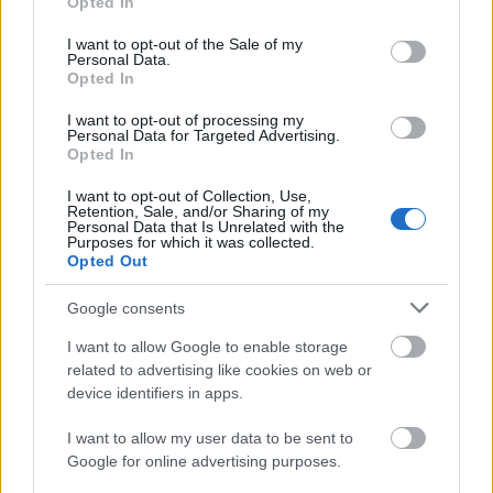
Opted In
Amikor ilyen szövegeket olvasok, akkor mindig arra
use your data for below specified purposes in below Google
gondolok, hogy ha egyetlen konkrét példát tudna
consent section.
I want to opt-out of the Sale of my
mondani a szerző erre, akkor már megnyugodnék,
Personal Data.
Opted In
és talán közelebb kerülnénk egymás megértéséhez.
Mikor tekintettek a liberálisok (bal?) szégyenletes
I want to opt-out of processing my
provincializmusként a témára? Fogalmam sincs,
Personal Data for Targeted Advertising.
hogy miről beszélsz.
Opted In
I want to opt-out of Collection, Use,
Retention, Sale, and/or Sharing of my
Personal Data that Is Unrelated with the
volankombi
Purposes for which it was collected.
Opted Out
16 éve
@Zoltanius
: Örvendetes tény, hogy soha nem vettél a
Google consents
kezedbe Magyar Narancsot, Élet és Irodalmat
I want to allow Google to enable storage
ésatöbbi.
related to advertising like cookies on web or
@piefke
: olvasgatom, olvasgatom
device identifiers in apps.
I want to allow my user data to be sent to
Trebits
Google for online advertising purposes.
16 éve