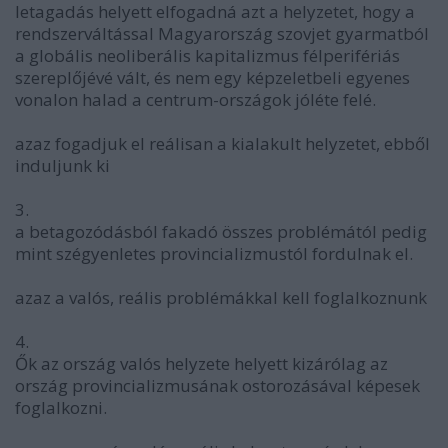
letagadás helyett elfogadná azt a helyzetet, hogy a
rendszerváltással Magyarország szovjet gyarmatból
a globális neoliberális kapitalizmus félperifériás
szereplőjévé vált, és nem egy képzeletbeli egyenes
vonalon halad a centrum-országok jóléte felé.
azaz fogadjuk el reálisan a kialakult helyzetet, ebből
induljunk ki
3.
a betagozódásból fakadó összes problémától pedig
mint szégyenletes provincializmustól fordulnak el.
azaz a valós, reális problémákkal kell foglalkoznunk
4.
Ők az ország valós helyzete helyett kizárólag az
ország provincializmusának ostorozásával képesek
foglalkozni.