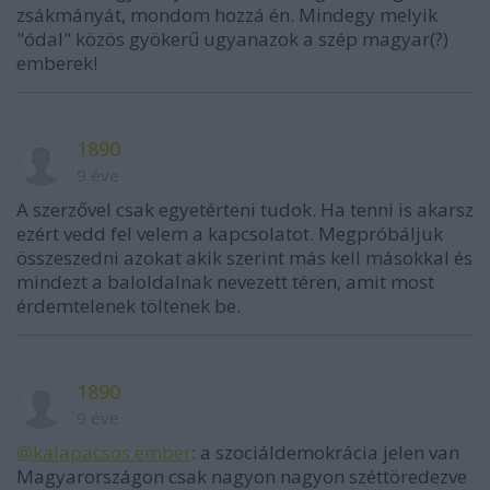
zsákmányát, mondom hozzá én. Mindegy melyik
"ódal" közös gyökerű ugyanazok a szép magyar(?)
emberek!
1890
9 éve
A szerzővel csak egyetérteni tudok. Ha tenni is akarsz
ezért vedd fel velem a kapcsolatot. Megpróbáljuk
összeszedni azokat akik szerint más kell másokkal és
mindezt a baloldalnak nevezett téren, amit most
érdemtelenek töltenek be.
1890
9 éve
@kalapacsos ember
: a szociáldemokrácia jelen van
Magyarországon csak nagyon nagyon széttöredezve