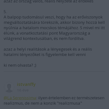
azaz az ország valós, reális helyzete az érdekes
5.
A balpop tudomásul veszi, hogy ha az erőviszonyok
megváltoztatására törekszik, akkor bizony hozzá kell
nyúlnia a hatalom mocskos témájához. S mivel mi itt
élünk, a vonatkoztatási pont Magyarország a
világrend kontextusában, és nem fordítva.
azaz a helyi realitások a lényegesek és a reális
hatalmi tényezőket is figyelembe kell venni
ki nem olvasta? ;)
istvanffy
16 éve
@La Serenissima
: ilyen értelemben ez természetesen
realizmus, de nem a konzik "realizmusa"