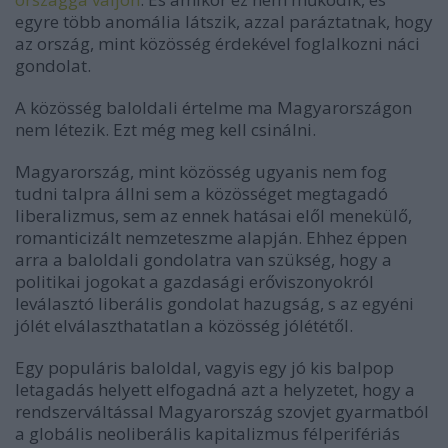
egyre több anomália látszik, azzal paráztatnak, hogy
az ország, mint közösség érdekével foglalkozni náci
gondolat.
A közösség baloldali értelme ma Magyarországon
nem létezik. Ezt még meg kell csinálni.
Magyarország, mint közösség ugyanis nem fog
tudni talpra állni sem a közösséget megtagadó
liberalizmus, sem az ennek hatásai elől menekülő,
romanticizált nemzeteszme alapján. Ehhez éppen
arra a baloldali gondolatra van szükség, hogy a
politikai jogokat a gazdasági erőviszonyokról
leválasztó liberális gondolat hazugság, s az egyéni
jólét elválaszthatatlan a közösség jólététől.
Egy populáris baloldal, vagyis egy jó kis balpop
letagadás helyett elfogadná azt a helyzetet, hogy a
rendszerváltással Magyarország szovjet gyarmatból
a globális neoliberális kapitalizmus félperifériás