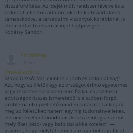
visszafordítása. Az idejét múlt rendszer híveire és a
baloldali ellenforradalom okozta kiábrándulásra
támaszkodva, a társadalmi viszonyok korábbinál is
elmaradtabb restaurációját hajtja végre.
Kopátsy Sándor.
Szúrófény
12 éve
@novákandris
:
Szabó Dezső: Mit jelent ez a jobb és baloldaliság?
Azt, hogy az illetők egy az országot érintő egyetemes,
vagy részletkérdésekben nem fizikai és pszihikai
adottságok összes ismeretéből s a szóban forgó
probléma elképzelhető minden hatásából alkotják
meg az ítéletüket: hanem egy híg tudományellenes,
elemeiben ellentmondó piszkos frázeológia szerint
mely őket jobb- vagy baloldaliakká kötelezi” —
aszerint, hogy melytől reméli a maga boldogulását,