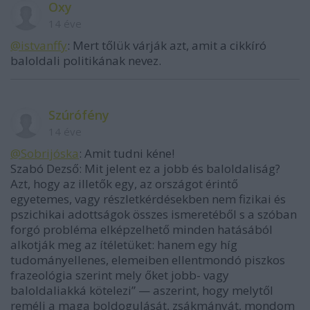
Oxy
14 éve
@istvanffy
: Mert tőlük várják azt, amit a cikkíró
baloldali politikának nevez.
Szúrófény
14 éve
@Sobrijóska
: Amit tudni kéne!
Szabó Dezső: Mit jelent ez a jobb és baloldaliság?
Azt, hogy az illetők egy, az országot érintő
egyetemes, vagy részletkérdésekben nem fizikai és
pszichikai adottságok összes ismeretéből s a szóban
forgó probléma elképzelhető minden hatásából
alkotják meg az ítéletüket: hanem egy híg
tudományellenes, elemeiben ellentmondó piszkos
frazeológia szerint mely őket jobb- vagy
baloldaliakká kötelezi” — aszerint, hogy melytől
reméli a maga boldogulását, zsákmányát, mondom