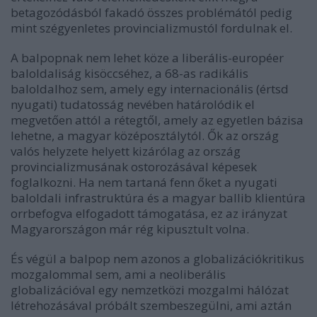
betagozódásból fakadó összes problémától pedig
mint szégyenletes provincializmustól fordulnak el.
A balpopnak nem lehet köze a liberális-européer
baloldaliság kisöccséhez, a 68-as radikális
baloldalhoz sem, amely egy internacionális (értsd
nyugati) tudatosság nevében határolódik el
megvetően attól a rétegtől, amely az egyetlen bázisa
lehetne, a magyar középosztálytól. Ők az ország
valós helyzete helyett kizárólag az ország
provincializmusának ostorozásával képesek
foglalkozni. Ha nem tartaná fenn őket a nyugati
baloldali infrastruktúra és a magyar ballib klientúra
orrbefogva elfogadott támogatása, ez az irányzat
Magyarországon már rég kipusztult volna.
És végül a balpop nem azonos a globalizációkritikus
mozgalommal sem, ami a neoliberális
globalizációval egy nemzetközi mozgalmi hálózat
létrehozásával próbált szembeszegülni, ami aztán