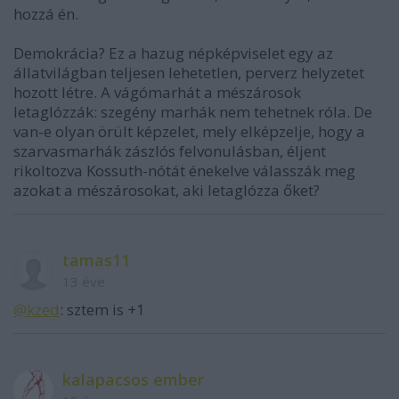
hozzá én.
Demokrácia? Ez a hazug népképviselet egy az
állatvilágban teljesen lehetetlen, perverz helyzetet
hozott létre. A vágómarhát a mészárosok
letaglózzák: szegény marhák nem tehetnek róla. De
van-e olyan örült képzelet, mely elképzelje, hogy a
szarvasmarhák zászlós felvonulásban, éljent
rikoltozva Kossuth-nótát énekelve válasszák meg
azokat a mészárosokat, aki letaglózza őket?
tamas11
13 éve
@kzed
: sztem is +1
kalapacsos ember