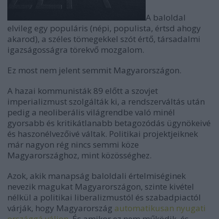
A baloldal
elvileg egy populáris (népi, populista, értsd ahogy
akarod), a széles tömegekkel szót értő, társadalmi
igazságosságra törekvő mozgalom.
Ez most nem jelent semmit Magyarországon.
A hazai kommunisták 89 előtt a szovjet
imperializmust szolgálták ki, a rendszerváltás után
pedig a neoliberális világrendbe való minél
gyorsabb és kritikátlanabb betagozódás ügynökeivé
és haszonélvezőivé váltak. Politikai projektjeiknek
már nagyon rég nincs semmi köze
Magyarországhoz, mint közösséghez.
Azok, akik manapság baloldali értelmiséginek
nevezik magukat Magyarországon, szinte kivétel
nélkül a politikai liberalizmustól és szabadpiactól
várják, hogy Magyarország
automatikusan nyugati
országgá váljon
. És amikor ez nem működik, és