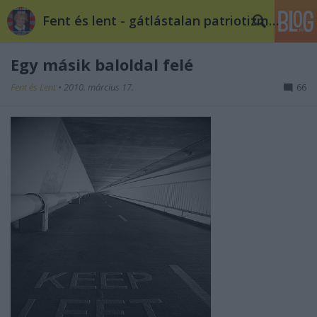
Fent és lent - gátlástalan patriotizmus
Egy másik baloldal felé
Fent és Lent
•
2010. március 17.
66