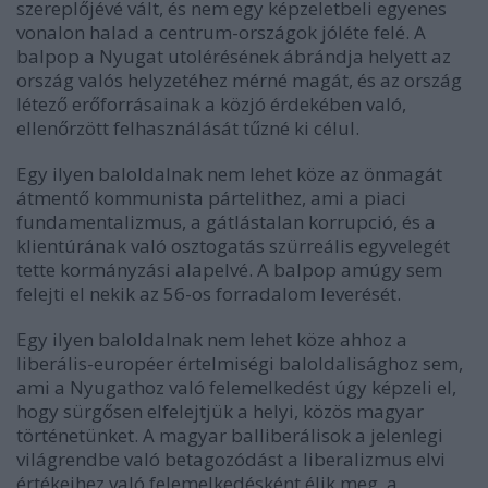
szereplőjévé vált, és nem egy képzeletbeli egyenes
vonalon halad a centrum-országok jóléte felé. A
balpop a Nyugat utolérésének ábrándja helyett az
ország valós helyzetéhez mérné magát, és az ország
létező erőforrásainak a közjó érdekében való,
ellenőrzött felhasználását tűzné ki célul.
Egy ilyen baloldalnak nem lehet köze az önmagát
átmentő kommunista pártelithez, ami a piaci
fundamentalizmus, a gátlástalan korrupció, és a
klientúrának való osztogatás szürreális egyvelegét
tette kormányzási alapelvé. A balpop amúgy sem
felejti el nekik az 56-os forradalom leverését.
Egy ilyen baloldalnak nem lehet köze ahhoz a
liberális-européer értelmiségi baloldalisághoz sem,
ami a Nyugathoz való felemelkedést úgy képzeli el,
hogy sürgősen elfelejtjük a helyi, közös magyar
történetünket. A magyar balliberálisok a jelenlegi
világrendbe való betagozódást a liberalizmus elvi
értékeihez való felemelkedésként élik meg, a