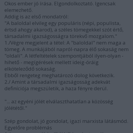
Okos ember jó írása. Elgondolkoztató. Igencsak
elemezhető.
Addig is az első mondatról:
"A baloldal elvileg egy populáris (népi, populista,
értsd ahogy akarod), a széles tömegekkel szót értő,
társadalmi igazságosságra törekvő mozgalom."
1./Végre megjelent a tétel: A "baloldal" nem maga a
tömeg. A munkájából napról-napra élő sokaság nem
"oldali". A létfeltételek szempontjából ilyen-olyan -
hihető - megígérések mellett ideig-óráig
elköteleződő sokaság.
Ebből rengeteg meghatározó dolog következik.
2./ Amint a társadalmi igazságosság adekvát
definíciója megszületik, a haza fényre derül.
"... az egyéni jólét elválaszthatatlan a közösség
jólététől."
Szép gondolat, jó gondolat, igazi marxista látásmód.
Egyelőre problémás