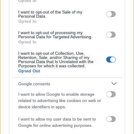
Opted In
Amikor ilyen szövegeket olvasok, akkor mindig arra
use your data for below specified purposes in below Google
gondolok, hogy ha egyetlen konkrét példát tudna
consent section.
I want to opt-out of the Sale of my
mondani a szerző erre, akkor már megnyugodnék,
Personal Data.
Opted In
és talán közelebb kerülnénk egymás megértéséhez.
Mikor tekintettek a liberálisok (bal?) szégyenletes
I want to opt-out of processing my
provincializmusként a témára? Fogalmam sincs,
Personal Data for Targeted Advertising.
hogy miről beszélsz.
Opted In
I want to opt-out of Collection, Use,
Retention, Sale, and/or Sharing of my
Personal Data that Is Unrelated with the
volankombi
Purposes for which it was collected.
Opted Out
16 éve
@Zoltanius
: Örvendetes tény, hogy soha nem vettél a
Google consents
kezedbe Magyar Narancsot, Élet és Irodalmat
I want to allow Google to enable storage
ésatöbbi.
related to advertising like cookies on web or
@piefke
: olvasgatom, olvasgatom
device identifiers in apps.
I want to allow my user data to be sent to
Trebits
Google for online advertising purposes.
16 éve