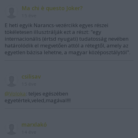
Ma chi è questo Joker?
15 éve
E heti egyik Narancs-vezércikk egyes részei
tökéletesen illusztrálják ezt a részt: "egy
internacionális (értsd nyugati) tudatosság nevében
határolódik el megvetően attól a rétegtől, amely az
egyetlen bázisa lehetne, a magyar középosztálytól".
csilisav
15 éve
@Voloka
: teljes egészében
egyetértek,veled,magával!!!
marxlakó
14 éve