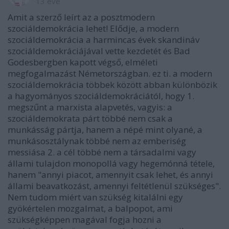
13 éve
Amit a szerző leírt az a posztmodern
szociáldemokrácia lehet! Elődje, a modern
szociáldemokrácia a harmincas évek skandináv
szociáldemokráciájával vette kezdetét és Bad
Godesbergben kapott végső, elméleti
megfogalmazást Németországban. ez ti. a modern
szociáldemokrácia többek között abban különbözik
a hagyományos szociáldemokráciától, hogy 1.
megszűnt a marxista alapvetés, vagyis: a
szociáldemokrata párt többé nem csak a
munkásság pártja, hanem a népé mint olyané, a
munkásosztálynak többé nem az emberiség
messiása 2. a cél többé nem a társadalmi vagy
állami tulajdon monopollá vagy hegemónná tétele,
hanem "annyi piacot, amennyit csak lehet, és annyi
állami beavatkozást, amennyi feltétlenül szükséges".
Nem tudom miért van szükség kitalálni egy
gyökértelen mozgalmat, a balpopot, ami
szükségképpen magával fogja hozni a