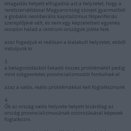
letagadás helyett elfogadná azt a helyzetet, hogy a
rendszerváltással Magyarország szovjet gyarmatból
a globális neoliberális kapitalizmus félperifériás
szereplőjévé vált, és nem egy képzeletbeli egyenes
vonalon halad a centrum-országok jóléte felé.
azaz fogadjuk el reálisan a kialakult helyzetet, ebből
induljunk ki
3.
a betagozódásból fakadó összes problémától pedig
mint szégyenletes provincializmustól fordulnak el.
azaz a valós, reális problémákkal kell foglalkoznunk
4.
Ők az ország valós helyzete helyett kizárólag az
ország provincializmusának ostorozásával képesek
foglalkozni.