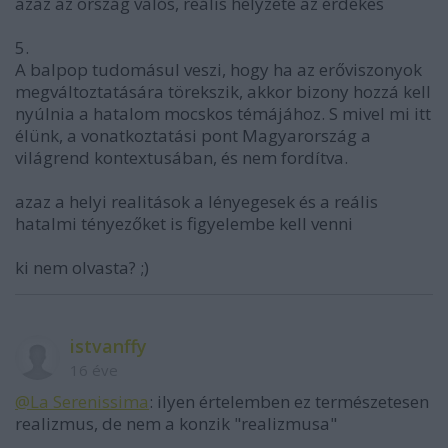
azaz az ország valós, reális helyzete az érdekes
5.
A balpop tudomásul veszi, hogy ha az erőviszonyok
megváltoztatására törekszik, akkor bizony hozzá kell
nyúlnia a hatalom mocskos témájához. S mivel mi itt
élünk, a vonatkoztatási pont Magyarország a
világrend kontextusában, és nem fordítva.
azaz a helyi realitások a lényegesek és a reális
hatalmi tényezőket is figyelembe kell venni
ki nem olvasta? ;)
istvanffy
16 éve
@La Serenissima
: ilyen értelemben ez természetesen
realizmus, de nem a konzik "realizmusa"