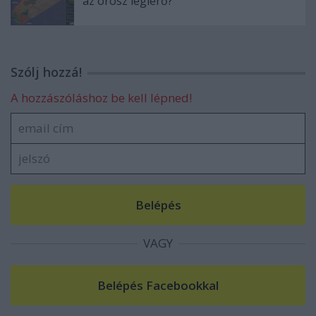
az orosz légierő?
Szólj hozzá!
A hozzászóláshoz be kell lépned!
VAGY