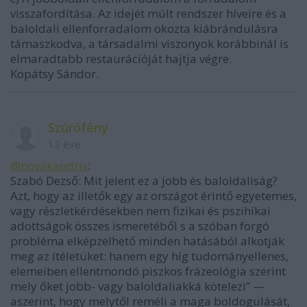
visszafordítása. Az idejét múlt rendszer híveire és a
baloldali ellenforradalom okozta kiábrándulásra
támaszkodva, a társadalmi viszonyok korábbinál is
elmaradtabb restaurációját hajtja végre.
Kopátsy Sándor.
Szúrófény
12 éve
@novákandris
:
Szabó Dezső: Mit jelent ez a jobb és baloldaliság?
Azt, hogy az illetők egy az országot érintő egyetemes,
vagy részletkérdésekben nem fizikai és pszihikai
adottságok összes ismeretéből s a szóban forgó
probléma elképzelhető minden hatásából alkotják
meg az ítéletüket: hanem egy híg tudományellenes,
elemeiben ellentmondó piszkos frázeológia szerint
mely őket jobb- vagy baloldaliakká kötelezi” —
aszerint, hogy melytől reméli a maga boldogulását,