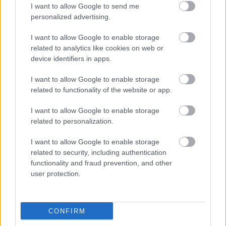
I want to allow Google to send me
Ez a beirás elég laposra sikeredett, annak ellenére,
personalized advertising.
hogy vannak benne jó meglátások is.
Vannak kijelentések melyeket nem támaszt alá a
I want to allow Google to enable storage
szerzö hanem teljes igazságként irja le.Pld: "
related to analytics like cookies on web or
közösséget megtagadó liberalizmus," hiszen ez így
device identifiers in apps.
pusztán - bocsánat - hülyeség. Vagyis ezzel a szerzö
I want to allow Google to enable storage
manipulál, persze tudatlanul.
related to functionality of the website or app.
Kár érte.
I want to allow Google to enable storage
related to personalization.
TamasGM
I want to allow Google to enable storage
15 éve
related to security, including authentication
Sajnálom, hogy itt is terjed az a városi legenda,
functionality and fraud prevention, and other
amely szerint a 68-as baloldal = középosztály
user protection.
(értelmiség, "diákmozgalom"). 1968 lényege: a
franciaországi általános sztrájk (munkások), az
olaszországi FORRÓ ŐSZ (1969-1972; munkások),
CONFIRM
mexikói mozgalmak (munkások). Csakugyan: