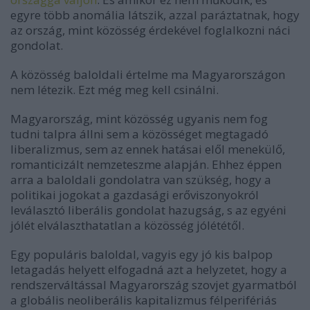
egyre több anomália látszik, azzal paráztatnak, hogy
az ország, mint közösség érdekével foglalkozni náci
gondolat.
A közösség baloldali értelme ma Magyarországon
nem létezik. Ezt még meg kell csinálni.
Magyarország, mint közösség ugyanis nem fog
tudni talpra állni sem a közösséget megtagadó
liberalizmus, sem az ennek hatásai elől menekülő,
romanticizált nemzeteszme alapján. Ehhez éppen
arra a baloldali gondolatra van szükség, hogy a
politikai jogokat a gazdasági erőviszonyokról
leválasztó liberális gondolat hazugság, s az egyéni
jólét elválaszthatatlan a közösség jólététől.
Egy populáris baloldal, vagyis egy jó kis balpop
letagadás helyett elfogadná azt a helyzetet, hogy a
rendszerváltással Magyarország szovjet gyarmatból
a globális neoliberális kapitalizmus félperifériás