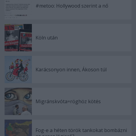
#metoo: Hollywood szerint a nő
Köln után
Karácsonyon innen, Ákoson túl
Migránskvóta=röghöz kötés
Fog-e a héten török tankokat bombázni