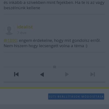
és inkább a szivekben mint fejekben. Ha te is az vagy
beszélnünk kellene
idealist
7 éve
@1890
: engem érdekelne, hogy mit gondolsz erről.
Nem hiszem hogy lecsengett volna a téma :)
SÜTI BEÁLLÍTÁSOK MÓDOSÍTÁSA