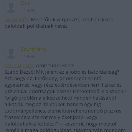
Oxy
14 éve
@istvanffy
: Mert tőlük várják azt, amit a cikkíró
baloldali politikának nevez.
Szúrófény
14 éve
@Sobrijóska
: Amit tudni kéne!
Szabó Dezső: Mit jelent ez a jobb és baloldaliság?
Azt, hogy az illetők egy, az országot érintő
egyetemes, vagy részletkérdésekben nem fizikai és
pszichikai adottságok összes ismeretéből s a szóban
forgó probléma elképzelhető minden hatásából
alkotják meg az ítéletüket: hanem egy híg
tudományellenes, elemeiben ellentmondó piszkos
frazeológia szerint mely őket jobb- vagy
baloldaliakká kötelezi” — aszerint, hogy melytől
reméli a maga boldogulását, zsákmányát, mondom