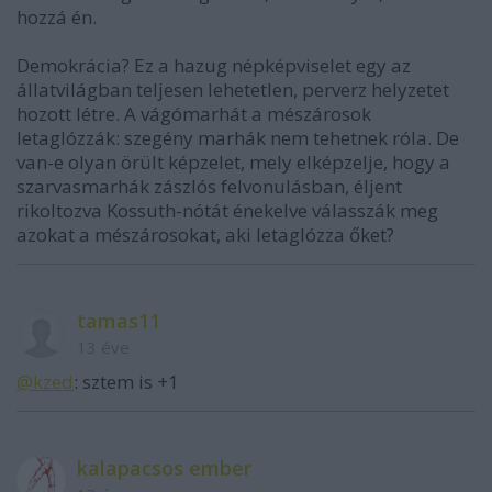
hozzá én.
Demokrácia? Ez a hazug népképviselet egy az
állatvilágban teljesen lehetetlen, perverz helyzetet
hozott létre. A vágómarhát a mészárosok
letaglózzák: szegény marhák nem tehetnek róla. De
van-e olyan örült képzelet, mely elképzelje, hogy a
szarvasmarhák zászlós felvonulásban, éljent
rikoltozva Kossuth-nótát énekelve válasszák meg
azokat a mészárosokat, aki letaglózza őket?
tamas11
13 éve
@kzed
: sztem is +1
kalapacsos ember