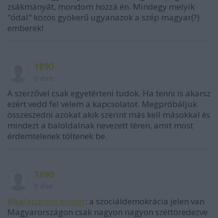
zsákmányát, mondom hozzá én. Mindegy melyik
"ódal" közös gyökerű ugyanazok a szép magyar(?)
emberek!
1890
9 éve
A szerzővel csak egyetérteni tudok. Ha tenni is akarsz
ezért vedd fel velem a kapcsolatot. Megpróbáljuk
összeszedni azokat akik szerint más kell másokkal és
mindezt a baloldalnak nevezett téren, amit most
érdemtelenek töltenek be.
1890
9 éve
@kalapacsos ember
: a szociáldemokrácia jelen van
Magyarországon csak nagyon nagyon széttöredezve