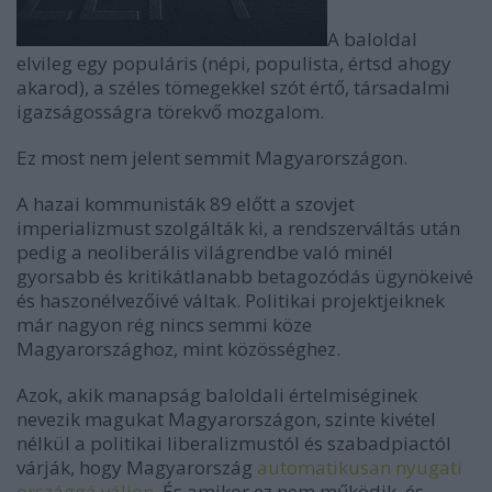
A baloldal
elvileg egy populáris (népi, populista, értsd ahogy
akarod), a széles tömegekkel szót értő, társadalmi
igazságosságra törekvő mozgalom.
Ez most nem jelent semmit Magyarországon.
A hazai kommunisták 89 előtt a szovjet
imperializmust szolgálták ki, a rendszerváltás után
pedig a neoliberális világrendbe való minél
gyorsabb és kritikátlanabb betagozódás ügynökeivé
és haszonélvezőivé váltak. Politikai projektjeiknek
már nagyon rég nincs semmi köze
Magyarországhoz, mint közösséghez.
Azok, akik manapság baloldali értelmiséginek
nevezik magukat Magyarországon, szinte kivétel
nélkül a politikai liberalizmustól és szabadpiactól
várják, hogy Magyarország
automatikusan nyugati
országgá váljon
. És amikor ez nem működik, és