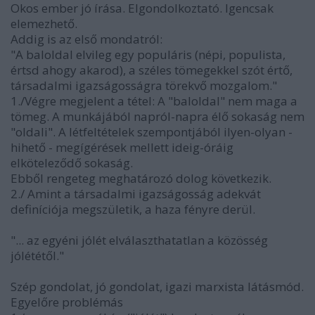
Okos ember jó írása. Elgondolkoztató. Igencsak
elemezhető.
Addig is az első mondatról:
"A baloldal elvileg egy populáris (népi, populista,
értsd ahogy akarod), a széles tömegekkel szót értő,
társadalmi igazságosságra törekvő mozgalom."
1./Végre megjelent a tétel: A "baloldal" nem maga a
tömeg. A munkájából napról-napra élő sokaság nem
"oldali". A létfeltételek szempontjából ilyen-olyan -
hihető - megígérések mellett ideig-óráig
elköteleződő sokaság.
Ebből rengeteg meghatározó dolog következik.
2./ Amint a társadalmi igazságosság adekvát
definíciója megszületik, a haza fényre derül.
"... az egyéni jólét elválaszthatatlan a közösség
jólététől."
Szép gondolat, jó gondolat, igazi marxista látásmód.
Egyelőre problémás