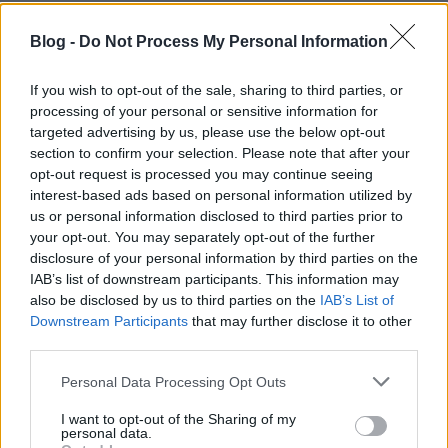
magyar-magyar szótár
Blog -
Do Not Process My Personal Information
16 éve
Rendben. És mi az oka annak, hogy ez a vélemény
If you wish to opt-out of the sale, sharing to third parties, or
hátul marad, a terem sarkában és oldalán?
processing of your personal or sensitive information for
targeted advertising by us, please use the below opt-out
section to confirm your selection. Please note that after your
opt-out request is processed you may continue seeing
16 éve
interest-based ads based on personal information utilized by
"Egy ilyen baloldalnak nem lehet köze ahhoz
us or personal information disclosed to third parties prior to
a liberális-européer értelmiségi baloldalisághoz
your opt-out. You may separately opt-out of the further
sem, ami a Nyugathoz való felemelkedést úgy
disclosure of your personal information by third parties on the
IAB’s list of downstream participants. This information may
képzeli el, hogy sürgősen elfelejtjük a helyi, közös
also be disclosed by us to third parties on the
IAB’s List of
magyar történetünket. A magyar balliberálisok a
Downstream Participants
that may further disclose it to other
jelenlegi világrendbe való betagozódást a
third parties.
liberalizmus elvi értékeihez való felemelkedésként
élik meg, a betagozódásból fakadó összes
Please note that this website/app uses one or more Google
Personal Data Processing Opt Outs
problémától pedig mint szégyenletes
services and may gather and store information including but
provincializmustól fordulnak el."
not limited to your visit or usage behaviour. You may click to
I want to opt-out of the Sharing of my
personal data.
grant or deny consent to Google and its third-party tags to