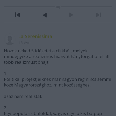
La Serenissima
16 éve
Hozok neked 5 idézetet a cikkből, melyek
mindegyike a realizmus hiányát hánytorgatja fel, ill.
több realizmust óhajt.
1.
Politikai projektjeiknek már nagyon rég nincs semmi
köze Magyarországhoz, mint közösséghez.
azaz nem realisták
2.
Egy populáris baloldal, vagyis egy jó kis balpop