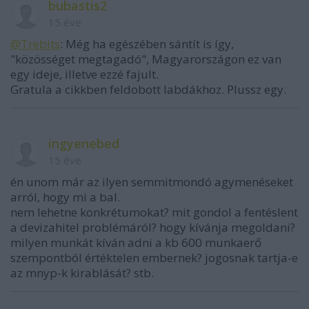
bubastis2
15 éve
@Trebits
: Még ha egészében sántít is így,
"közösséget megtagadó", Magyarországon ez van
egy ideje, illetve ezzé fajult.
Gratula a cikkben feldobott labdákhoz. Plussz egy.
ingyenebed
15 éve
én unom már az ilyen semmitmondó agymenéseket
arról, hogy mi a bal.
nem lehetne konkrétumokat? mit gondol a fentéslent
a devizahitel problémáról? hogy kívánja megoldani?
milyen munkát kíván adni a kb 600 munkaerő
szempontból értéktelen embernek? jogosnak tartja-e
az mnyp-k kirablását? stb.