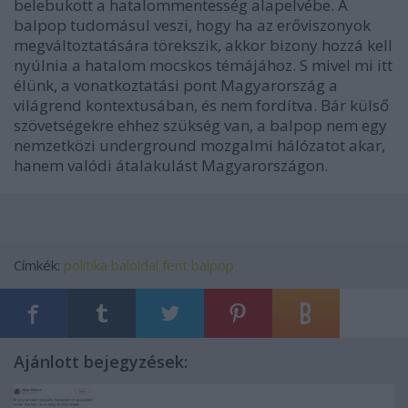
belebukott a hatalommentesség alapelvébe. A
balpop tudomásul veszi, hogy ha az erőviszonyok
megváltoztatására törekszik, akkor bizony hozzá kell
nyúlnia a hatalom mocskos témájához. S mivel mi itt
élünk, a vonatkoztatási pont Magyarország a
világrend kontextusában, és nem fordítva. Bár külső
szövetségekre ehhez szükség van, a balpop nem egy
nemzetközi underground mozgalmi hálózatot akar,
hanem valódi átalakulást Magyarországon.
Címkék:
politika
baloldal
fent
balpop
Ajánlott bejegyzések: