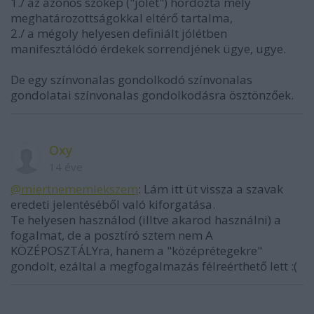
1./ az azonos szókép ("jólét") hordozta mély
meghatározottságokkal eltérő tartalma,
2./ a mégoly helyesen definiált jólétben
manifesztálódó érdekek sorrendjének ügye, ugye.
De egy színvonalas gondolkodó színvonalas
gondolatai színvonalas gondolkodásra ösztönzőek.
Oxy
14 éve
@miertnememlekszem
: Lám itt üt vissza a szavak
eredeti jelentéséből való kiforgatása.
Te helyesen használod (illtve akarod használni) a
fogalmat, de a posztíró sztem nem A
KÖZÉPOSZTÁLYra, hanem a "középrétegekre"
gondolt, ezáltal a megfogalmazás félreérthető lett :(