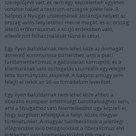
szereplőjévé vált, és nem egy képzeletbeli egyenes
vonalon halad a centrum-országok jóléte felé. A
balpop a Nyugat utolérésének ábrándja helyett az
ország valós helyzetéhez mérné magát, és az ország
létező erőforrásainak a közjó érdekében való,
ellenőrzött felhasználását tűzné ki célul.
Egy ilyen baloldalnak nem lehet köze az önmagát
átmentő kommunista pártelithez, ami a piaci
fundamentalizmus, a gátlástalan korrupció, és a
klientúrának való osztogatás szürreális egyvelegét
tette kormányzási alapelvé. A balpop amúgy sem
felejti el nekik az 56-os forradalom leverését.
Egy ilyen baloldalnak nem lehet köze ahhoz a
liberális-européer értelmiségi baloldalisághoz sem,
ami a Nyugathoz való felemelkedést úgy képzeli el,
hogy sürgősen elfelejtjük a helyi, közös magyar
történetünket. A magyar balliberálisok a jelenlegi
világrendbe való betagozódást a liberalizmus elvi
értékeihez való felemelkedésként élik meg, a