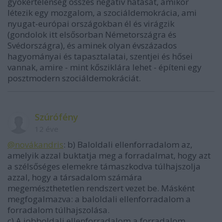
gyökértelenség összes negatív hatását, amikor
létezik egy mozgalom, a szociáldemokrácia, ami
nyugat-európai országokban él és virágzik
(gondolok itt elsősorban Németországra és
Svédországra), és aminek olyan évszázados
hagyományai és tapasztalatai, szentjei és hősei
vannak, amire - mint kősziklára lehet - építeni egy
posztmodern szociáldemokráciát.
Szúrófény
12 éve
@novákandris
: b) Baloldali ellenforradalom az,
amelyik azzal buktatja meg a forradalmat, hogy azt
a szélsőséges elemekre támaszkodva túlhajszolja
azzal, hogy a társadalom számára
megemészthetetlen rendszert vezet be. Másként
megfogalmazva: a baloldali ellenforradalom a
forradalom túlhajszolása.
c) A jobboldali ellenforradalom a forradalom