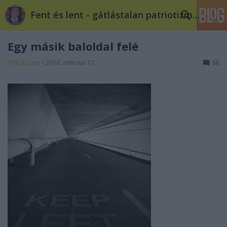
Fent és lent - gátlástalan patriotizmus
Egy másik baloldal felé
Fent és Lent
•
2010. március 17.
66