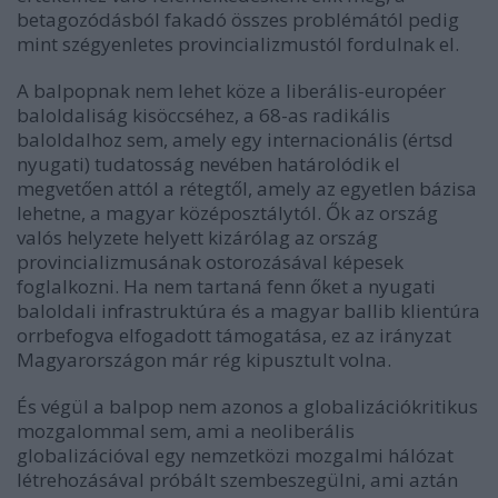
betagozódásból fakadó összes problémától pedig
mint szégyenletes provincializmustól fordulnak el.
A balpopnak nem lehet köze a liberális-européer
baloldaliság kisöccséhez, a 68-as radikális
baloldalhoz sem, amely egy internacionális (értsd
nyugati) tudatosság nevében határolódik el
megvetően attól a rétegtől, amely az egyetlen bázisa
lehetne, a magyar középosztálytól. Ők az ország
valós helyzete helyett kizárólag az ország
provincializmusának ostorozásával képesek
foglalkozni. Ha nem tartaná fenn őket a nyugati
baloldali infrastruktúra és a magyar ballib klientúra
orrbefogva elfogadott támogatása, ez az irányzat
Magyarországon már rég kipusztult volna.
És végül a balpop nem azonos a globalizációkritikus
mozgalommal sem, ami a neoliberális
globalizációval egy nemzetközi mozgalmi hálózat
létrehozásával próbált szembeszegülni, ami aztán