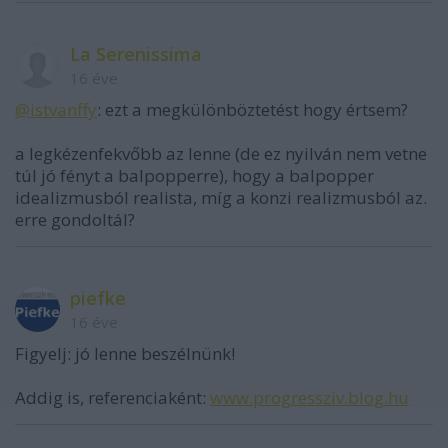
La Serenissima
16 éve
@istvanffy
: ezt a megkülönböztetést hogy értsem?
a legkézenfekvőbb az lenne (de ez nyilván nem vetne
túl jó fényt a balpopperre), hogy a balpopper
idealizmusból realista, míg a konzi realizmusból az.
erre gondoltál?
piefke
16 éve
Figyelj: jó lenne beszélnünk!
Addig is, referenciaként:
www.progressziv.blog.hu