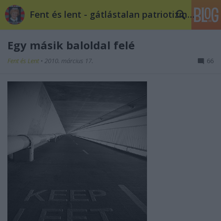
Fent és lent - gátlástalan patriotizmus
Egy másik baloldal felé
Fent és Lent
•
2010. március 17.
66