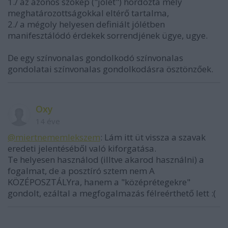
1./ az azonos szókép ("jólét") hordozta mély
meghatározottságokkal eltérő tartalma,
2./ a mégoly helyesen definiált jólétben
manifesztálódó érdekek sorrendjének ügye, ugye.
De egy színvonalas gondolkodó színvonalas
gondolatai színvonalas gondolkodásra ösztönzőek.
Oxy
14 éve
@miertnememlekszem
: Lám itt üt vissza a szavak
eredeti jelentéséből való kiforgatása.
Te helyesen használod (illtve akarod használni) a
fogalmat, de a posztíró sztem nem A
KÖZÉPOSZTÁLYra, hanem a "középrétegekre"
gondolt, ezáltal a megfogalmazás félreérthető lett :(