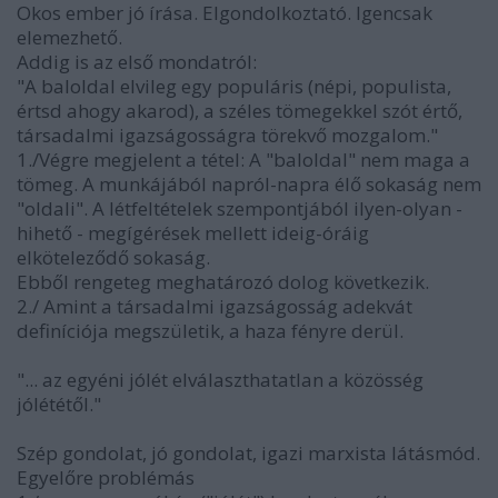
Okos ember jó írása. Elgondolkoztató. Igencsak
elemezhető.
Addig is az első mondatról:
"A baloldal elvileg egy populáris (népi, populista,
értsd ahogy akarod), a széles tömegekkel szót értő,
társadalmi igazságosságra törekvő mozgalom."
1./Végre megjelent a tétel: A "baloldal" nem maga a
tömeg. A munkájából napról-napra élő sokaság nem
"oldali". A létfeltételek szempontjából ilyen-olyan -
hihető - megígérések mellett ideig-óráig
elköteleződő sokaság.
Ebből rengeteg meghatározó dolog következik.
2./ Amint a társadalmi igazságosság adekvát
definíciója megszületik, a haza fényre derül.
"... az egyéni jólét elválaszthatatlan a közösség
jólététől."
Szép gondolat, jó gondolat, igazi marxista látásmód.
Egyelőre problémás