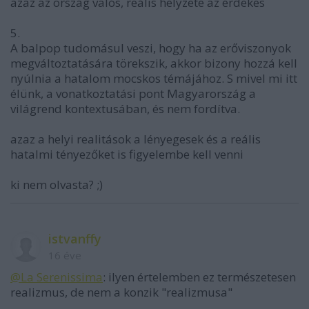
azaz az ország valós, reális helyzete az érdekes
5.
A balpop tudomásul veszi, hogy ha az erőviszonyok
megváltoztatására törekszik, akkor bizony hozzá kell
nyúlnia a hatalom mocskos témájához. S mivel mi itt
élünk, a vonatkoztatási pont Magyarország a
világrend kontextusában, és nem fordítva.
azaz a helyi realitások a lényegesek és a reális
hatalmi tényezőket is figyelembe kell venni
ki nem olvasta? ;)
istvanffy
16 éve
@La Serenissima
: ilyen értelemben ez természetesen
realizmus, de nem a konzik "realizmusa"