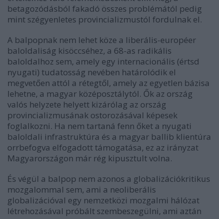
betagozódásból fakadó összes problémától pedig
mint szégyenletes provincializmustól fordulnak el.
A balpopnak nem lehet köze a liberális-européer
baloldaliság kisöccséhez, a 68-as radikális
baloldalhoz sem, amely egy internacionális (értsd
nyugati) tudatosság nevében határolódik el
megvetően attól a rétegtől, amely az egyetlen bázisa
lehetne, a magyar középosztálytól. Ők az ország
valós helyzete helyett kizárólag az ország
provincializmusának ostorozásával képesek
foglalkozni. Ha nem tartaná fenn őket a nyugati
baloldali infrastruktúra és a magyar ballib klientúra
orrbefogva elfogadott támogatása, ez az irányzat
Magyarországon már rég kipusztult volna.
És végül a balpop nem azonos a globalizációkritikus
mozgalommal sem, ami a neoliberális
globalizációval egy nemzetközi mozgalmi hálózat
létrehozásával próbált szembeszegülni, ami aztán