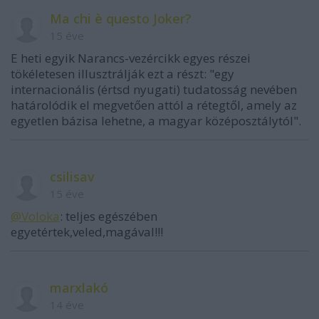
Ma chi è questo Joker?
15 éve
E heti egyik Narancs-vezércikk egyes részei
tökéletesen illusztrálják ezt a részt: "egy
internacionális (értsd nyugati) tudatosság nevében
határolódik el megvetően attól a rétegtől, amely az
egyetlen bázisa lehetne, a magyar középosztálytól".
csilisav
15 éve
@Voloka
: teljes egészében
egyetértek,veled,magával!!!
marxlakó
14 éve