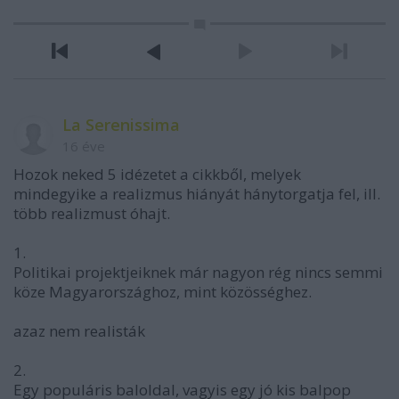
La Serenissima
16 éve
Hozok neked 5 idézetet a cikkből, melyek
mindegyike a realizmus hiányát hánytorgatja fel, ill.
több realizmust óhajt.
1.
Politikai projektjeiknek már nagyon rég nincs semmi
köze Magyarországhoz, mint közösséghez.
azaz nem realisták
2.
Egy populáris baloldal, vagyis egy jó kis balpop