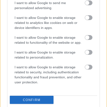
I want to allow Google to send me
Ez a beirás elég laposra sikeredett, annak ellenére,
personalized advertising.
hogy vannak benne jó meglátások is.
Vannak kijelentések melyeket nem támaszt alá a
I want to allow Google to enable storage
szerzö hanem teljes igazságként irja le.Pld: "
related to analytics like cookies on web or
közösséget megtagadó liberalizmus," hiszen ez így
device identifiers in apps.
pusztán - bocsánat - hülyeség. Vagyis ezzel a szerzö
I want to allow Google to enable storage
manipulál, persze tudatlanul.
related to functionality of the website or app.
Kár érte.
I want to allow Google to enable storage
related to personalization.
TamasGM
I want to allow Google to enable storage
15 éve
related to security, including authentication
Sajnálom, hogy itt is terjed az a városi legenda,
functionality and fraud prevention, and other
amely szerint a 68-as baloldal = középosztály
user protection.
(értelmiség, "diákmozgalom"). 1968 lényege: a
franciaországi általános sztrájk (munkások), az
olaszországi FORRÓ ŐSZ (1969-1972; munkások),
CONFIRM
mexikói mozgalmak (munkások). Csakugyan: