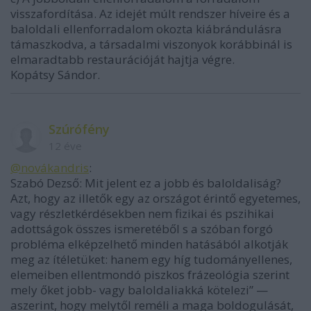
visszafordítása. Az idejét múlt rendszer híveire és a
baloldali ellenforradalom okozta kiábrándulásra
támaszkodva, a társadalmi viszonyok korábbinál is
elmaradtabb restaurációját hajtja végre.
Kopátsy Sándor.
Szúrófény
12 éve
@novákandris
:
Szabó Dezső: Mit jelent ez a jobb és baloldaliság?
Azt, hogy az illetők egy az országot érintő egyetemes,
vagy részletkérdésekben nem fizikai és pszihikai
adottságok összes ismeretéből s a szóban forgó
probléma elképzelhető minden hatásából alkotják
meg az ítéletüket: hanem egy híg tudományellenes,
elemeiben ellentmondó piszkos frázeológia szerint
mely őket jobb- vagy baloldaliakká kötelezi” —
aszerint, hogy melytől reméli a maga boldogulását,