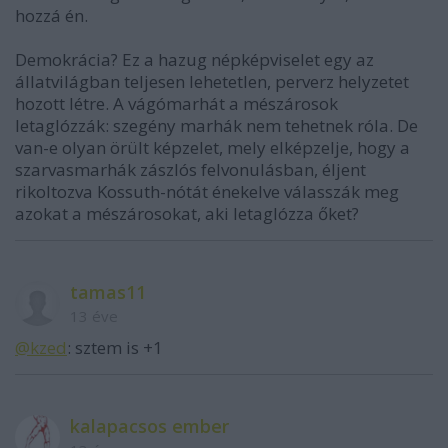
hozzá én.
Demokrácia? Ez a hazug népképviselet egy az
állatvilágban teljesen lehetetlen, perverz helyzetet
hozott létre. A vágómarhát a mészárosok
letaglózzák: szegény marhák nem tehetnek róla. De
van-e olyan örült képzelet, mely elképzelje, hogy a
szarvasmarhák zászlós felvonulásban, éljent
rikoltozva Kossuth-nótát énekelve válasszák meg
azokat a mészárosokat, aki letaglózza őket?
tamas11
13 éve
@kzed
: sztem is +1
kalapacsos ember