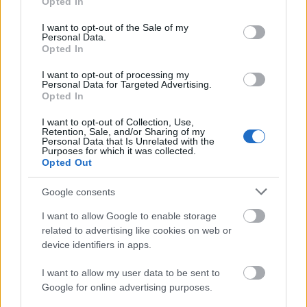
Opted In
Amikor ilyen szövegeket olvasok, akkor mindig arra
use your data for below specified purposes in below Google
gondolok, hogy ha egyetlen konkrét példát tudna
consent section.
I want to opt-out of the Sale of my
mondani a szerző erre, akkor már megnyugodnék,
Personal Data.
Opted In
és talán közelebb kerülnénk egymás megértéséhez.
Mikor tekintettek a liberálisok (bal?) szégyenletes
I want to opt-out of processing my
provincializmusként a témára? Fogalmam sincs,
Personal Data for Targeted Advertising.
hogy miről beszélsz.
Opted In
I want to opt-out of Collection, Use,
Retention, Sale, and/or Sharing of my
Personal Data that Is Unrelated with the
volankombi
Purposes for which it was collected.
Opted Out
16 éve
@Zoltanius
: Örvendetes tény, hogy soha nem vettél a
Google consents
kezedbe Magyar Narancsot, Élet és Irodalmat
I want to allow Google to enable storage
ésatöbbi.
related to advertising like cookies on web or
@piefke
: olvasgatom, olvasgatom
device identifiers in apps.
I want to allow my user data to be sent to
Trebits
Google for online advertising purposes.
16 éve