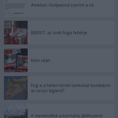
#metoo: Hollywood szerint a nő
BREXIT: az unió foga fehérje
Köln után
Fog-e a héten török tankokat bombázni
az orosz légierő?
A menekültek a kormány játékszerei