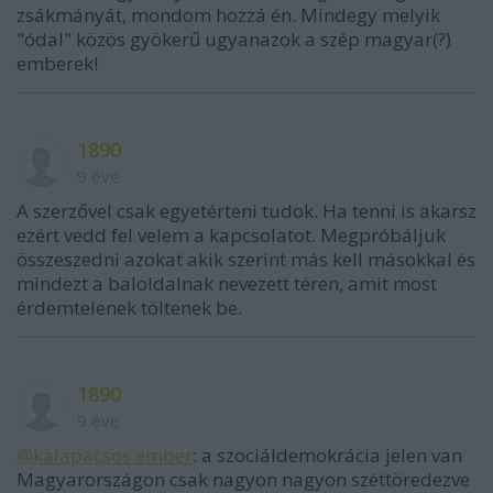
zsákmányát, mondom hozzá én. Mindegy melyik
"ódal" közös gyökerű ugyanazok a szép magyar(?)
emberek!
1890
9 éve
A szerzővel csak egyetérteni tudok. Ha tenni is akarsz
ezért vedd fel velem a kapcsolatot. Megpróbáljuk
összeszedni azokat akik szerint más kell másokkal és
mindezt a baloldalnak nevezett téren, amit most
érdemtelenek töltenek be.
1890
9 éve
@kalapacsos ember
: a szociáldemokrácia jelen van
Magyarországon csak nagyon nagyon széttöredezve