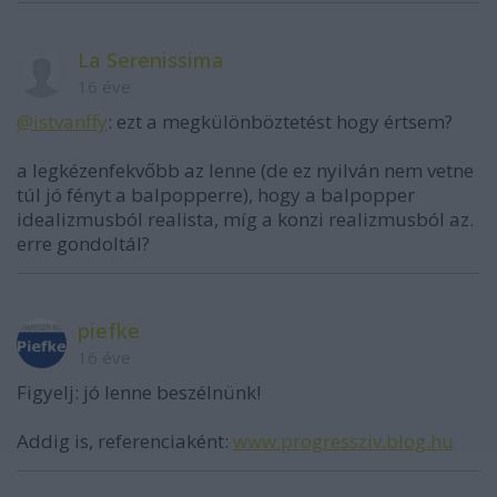
La Serenissima
16 éve
@istvanffy
: ezt a megkülönböztetést hogy értsem?
a legkézenfekvőbb az lenne (de ez nyilván nem vetne
túl jó fényt a balpopperre), hogy a balpopper
idealizmusból realista, míg a konzi realizmusból az.
erre gondoltál?
piefke
16 éve
Figyelj: jó lenne beszélnünk!
Addig is, referenciaként:
www.progressziv.blog.hu