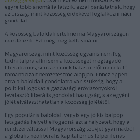
egyre több anomália látszik, azzal paráztatnak, hogy
az ország, mint közösség érdekével foglalkozni náci
gondolat.
A közösség baloldali értelme ma Magyarországon
nem létezik. Ezt még meg kell csinálni.
Magyarország, mint közösség ugyanis nem fog
tudni talpra állni sem a közösséget megtagadó
liberalizmus, sem az ennek hatásai elől menekülő,
romanticizált nemzeteszme alapján. Ehhez éppen
arra a baloldali gondolatra van szükség, hogy a
politikai jogokat a gazdasági erőviszonyokról
leválasztó liberális gondolat hazugság, s az egyéni
jólét elválaszthatatlan a közösség jólététől.
Egy populáris baloldal, vagyis egy jó kis balpop
letagadás helyett elfogadná azt a helyzetet, hogy a
rendszerváltással Magyarország szovjet gyarmatból
a globális neoliberális kapitalizmus félperifériás