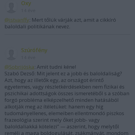
Oxy
14 éve
@istvanffy
: Mert tőlük várják azt, amit a cikkíró
baloldali politikának nevez.
Szúrófény
14 éve
@Sobrijóska
: Amit tudni kéne!
Szabó Dezső: Mit jelent ez a jobb és baloldaliság?
Azt, hogy az illetők egy, az országot érintő
egyetemes, vagy részletkérdésekben nem fizikai és
pszichikai adottságok összes ismeretéből s a szóban
forgó probléma elképzelhető minden hatásából
alkotják meg az ítéletüket: hanem egy híg
tudományellenes, elemeiben ellentmondó piszkos
frazeológia szerint mely őket jobb- vagy
baloldaliakká kötelezi” — aszerint, hogy melytől
reméli a maga boldogulását, zsákmányát, mondom