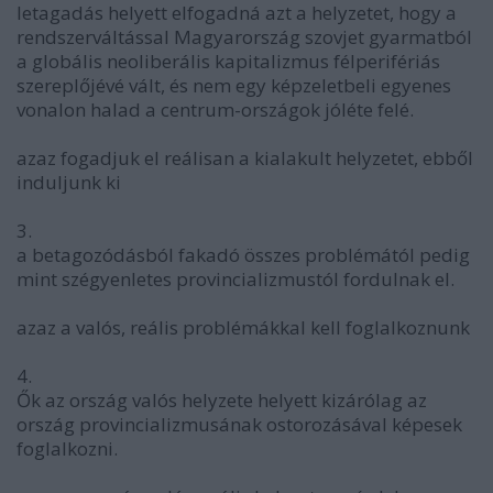
letagadás helyett elfogadná azt a helyzetet, hogy a
rendszerváltással Magyarország szovjet gyarmatból
a globális neoliberális kapitalizmus félperifériás
szereplőjévé vált, és nem egy képzeletbeli egyenes
vonalon halad a centrum-országok jóléte felé.
azaz fogadjuk el reálisan a kialakult helyzetet, ebből
induljunk ki
3.
a betagozódásból fakadó összes problémától pedig
mint szégyenletes provincializmustól fordulnak el.
azaz a valós, reális problémákkal kell foglalkoznunk
4.
Ők az ország valós helyzete helyett kizárólag az
ország provincializmusának ostorozásával képesek
foglalkozni.