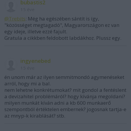
bubastis2
15 éve
@Trebits
: Még ha egészében sántít is így,
"közösséget megtagadó", Magyarországon ez van
egy ideje, illetve ezzé fajult.
Gratula a cikkben feldobott labdákhoz. Plussz egy.
ingyenebed
15 éve
én unom már az ilyen semmitmondó agymenéseket
arról, hogy mi a bal.
nem lehetne konkrétumokat? mit gondol a fentéslent
a devizahitel problémáról? hogy kívánja megoldani?
milyen munkát kíván adni a kb 600 munkaerő
szempontból értéktelen embernek? jogosnak tartja-e
az mnyp-k kirablását? stb.