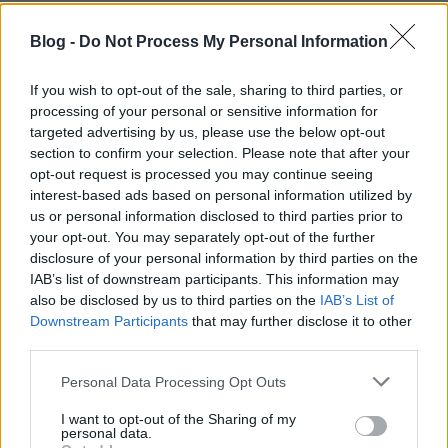
magyar-magyar szótár
Blog -
Do Not Process My Personal Information
16 éve
Rendben. És mi az oka annak, hogy ez a vélemény
If you wish to opt-out of the sale, sharing to third parties, or
hátul marad, a terem sarkában és oldalán?
processing of your personal or sensitive information for
targeted advertising by us, please use the below opt-out
section to confirm your selection. Please note that after your
opt-out request is processed you may continue seeing
16 éve
interest-based ads based on personal information utilized by
"Egy ilyen baloldalnak nem lehet köze ahhoz
us or personal information disclosed to third parties prior to
a liberális-européer értelmiségi baloldalisághoz
your opt-out. You may separately opt-out of the further
sem, ami a Nyugathoz való felemelkedést úgy
disclosure of your personal information by third parties on the
IAB’s list of downstream participants. This information may
képzeli el, hogy sürgősen elfelejtjük a helyi, közös
also be disclosed by us to third parties on the
IAB’s List of
magyar történetünket. A magyar balliberálisok a
Downstream Participants
that may further disclose it to other
jelenlegi világrendbe való betagozódást a
third parties.
liberalizmus elvi értékeihez való felemelkedésként
élik meg, a betagozódásból fakadó összes
Please note that this website/app uses one or more Google
Personal Data Processing Opt Outs
problémától pedig mint szégyenletes
services and may gather and store information including but
provincializmustól fordulnak el."
not limited to your visit or usage behaviour. You may click to
I want to opt-out of the Sharing of my
personal data.
grant or deny consent to Google and its third-party tags to