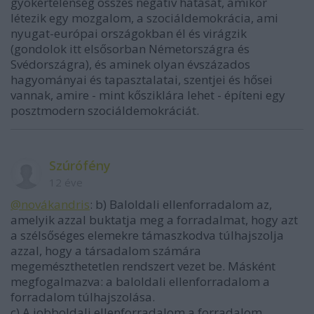
gyökértelenség összes negatív hatását, amikor
létezik egy mozgalom, a szociáldemokrácia, ami
nyugat-európai országokban él és virágzik
(gondolok itt elsősorban Németországra és
Svédországra), és aminek olyan évszázados
hagyományai és tapasztalatai, szentjei és hősei
vannak, amire - mint kősziklára lehet - építeni egy
posztmodern szociáldemokráciát.
Szúrófény
12 éve
@novákandris
: b) Baloldali ellenforradalom az,
amelyik azzal buktatja meg a forradalmat, hogy azt
a szélsőséges elemekre támaszkodva túlhajszolja
azzal, hogy a társadalom számára
megemészthetetlen rendszert vezet be. Másként
megfogalmazva: a baloldali ellenforradalom a
forradalom túlhajszolása.
c) A jobboldali ellenforradalom a forradalom