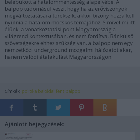
belebukott a hatalommentesség alapelvébe. A
balpop tudomásul veszi, hogy ha az erőviszonyok
megváltoztatására törekszik, akkor bizony hozzá kell
nyúlnia a hatalom mocskos témájához. S mivel mi itt
élünk, a vonatkoztatási pont Magyarország a
világrend kontextusában, és nem fordítva. Bár külső
szövetségekre ehhez szükség van, a balpop nem egy
nemzetközi underground mozgalmi hálózatot akar,
hanem valódi átalakulást Magyarországon.
Címkék:
politika
baloldal
fent
balpop
Ajánlott bejegyzések: