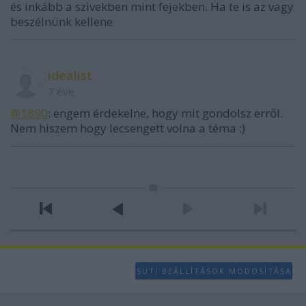
és inkább a szivekben mint fejekben. Ha te is az vagy
beszélnünk kellene
idealist
7 éve
@1890
: engem érdekelne, hogy mit gondolsz erről.
Nem hiszem hogy lecsengett volna a téma :)
SÜTI BEÁLLÍTÁSOK MÓDOSÍTÁSA