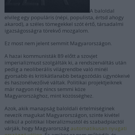
A baloldal
elvileg egy populáris (népi, populista, értsd ahogy
akarod), a széles tömegekkel szót értő, társadalmi
igazságosságra törekvő mozgalom.
Ez most nem jelent semmit Magyarországon.
A hazai kommunisták 89 előtt a szovjet
imperializmust szolgálták ki, a rendszerváltás után
pedig a neoliberális világrendbe való minél
gyorsabb és kritikátlanabb betagozódás ügynökeivé
és haszonélvezőivé váltak. Politikai projektjeiknek
már nagyon rég nincs semmi köze
Magyarországhoz, mint közösséghez.
Azok, akik manapság baloldali értelmiséginek
nevezik magukat Magyarországon, szinte kivétel
nélkül a politikai liberalizmustól és szabadpiactól
várják, hogy Magyarország
automatikusan nyugati
országgá váljon
. És amikor ez nem működik, és