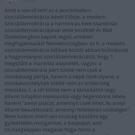
13 éve
Amit a szerző leírt az a posztmodern
szociáldemokrácia lehet! Elődje, a modern
szociáldemokrácia a harmincas évek skandináv
szociáldemokráciájával vette kezdetét és Bad
Godesbergben kapott végső, elméleti
megfogalmazást Németországban. ez ti. a modern
szociáldemokrácia többek között abban különbözik
a hagyományos szociáldemokráciától, hogy 1.
megszűnt a marxista alapvetés, vagyis: a
szociáldemokrata párt többé nem csak a
munkásság pártja, hanem a népé mint olyané, a
munkásosztálynak többé nem az emberiség
messiása 2. a cél többé nem a társadalmi vagy
állami tulajdon monopollá vagy hegemónná tétele,
hanem "annyi piacot, amennyit csak lehet, és annyi
állami beavatkozást, amennyi feltétlenül szükséges".
Nem tudom miért van szükség kitalálni egy
gyökértelen mozgalmat, a balpopot, ami
szükségképpen magával fogja hozni a