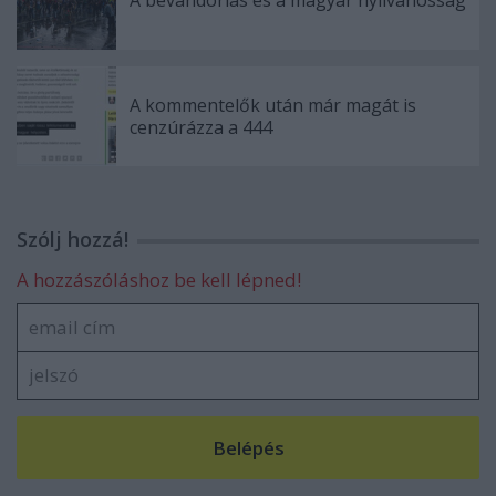
A bevándorlás és a magyar nyilvánosság
A kommentelők után már magát is
cenzúrázza a 444
Szólj hozzá!
A hozzászóláshoz be kell lépned!