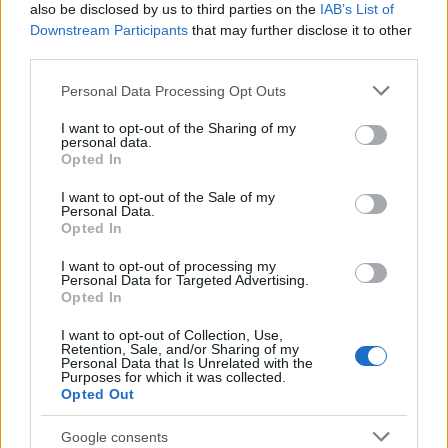
falakra gondoljunk, teljes függőkertekről van szó,
also be disclosed by us to third parties on the
IAB’s List of
megfelelően kialakított táptalajjal,
Downstream Participants
that may further disclose it to other
öntözőrendszerrel, különféle növényfajokkal.
third parties.
Figyelembe kell venni a benapozást, szelet, vízigényt,
Please note that this website/app uses one or more Google
Personal Data Processing Opt Outs
de tervezéssel minden megoldható.
services and may gather and store information including but
not limited to your visit or usage behaviour. You may click to
I want to opt-out of the Sharing of my
A függőkert-építés
nemzetközi sztárja
Patrick Blanc
,
personal data.
grant or deny consent to Google and its third-party tags to
Opted In
aki többek között a párizsi
Musée du quai Branly
, a
use your data for below specified purposes in below Google
madridi
Caixa Forum
és a londoni
Athenaeum Hotel
consent section.
I want to opt-out of the Sale of my
homlokzati megoldásainak kidolgozója és
Personal Data.
megvalósítója. A következő riport elég jól körbejárja
Opted In
a témát és magát a fickót:
I want to opt-out of processing my
Personal Data for Targeted Advertising.
Opted In
I want to opt-out of Collection, Use,
Retention, Sale, and/or Sharing of my
Personal Data that Is Unrelated with the
Purposes for which it was collected.
Opted Out
Google consents