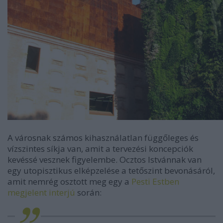
A városnak számos kihasználatlan függőleges és
vízszintes síkja van, amit a tervezési koncepciók
kevéssé vesznek figyelembe. Ocztos Istvánnak van
egy utopisztikus elképzelése a tetőszint bevonásáról,
amit nemrég osztott meg egy a
Pesti Estben
megjelent interjú
során: