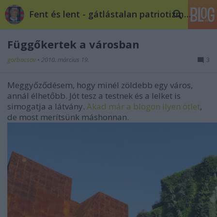
Fent és lent - gátlástalan patriotizmus
Függőkertek a városban
gorbacsov
•
2010. március 19.
3
Meggyőződésem, hogy minél zöldebb egy város,
annál élhetőbb. Jót tesz a testnek és a lelket is
simogatja a látvány.
Akad már a blogon ilyen ötlet
,
de most merítsünk máshonnan.