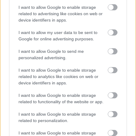
I want to allow Google to enable storage
related to advertising like cookies on web or
device identifiers in apps.
I want to allow my user data to be sent to
Google for online advertising purposes.
Nem kell feltétlenül messze menni, magyar példát is
találunk: a panelprogram újragondolása jelenik
I want to allow Google to send me
personalized advertising.
I want to allow Google to enable storage
related to analytics like cookies on web or
device identifiers in apps.
I want to allow Google to enable storage
related to functionality of the website or app.
meg a
Lico-Art projektjében
, a
hol
I want to allow Google to enable storage
a nikecell- és dryvit-szigetelést az élő homlokzat
related to personalization.
váltja ki.
I want to allow Google to enable storage