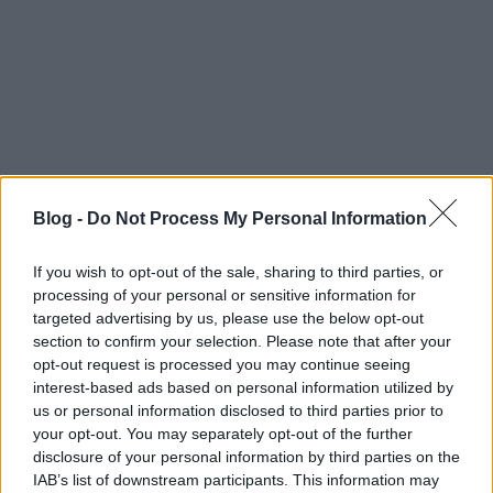
Blog -
Do Not Process My Personal Information
If you wish to opt-out of the sale, sharing to third parties, or
processing of your personal or sensitive information for
targeted advertising by us, please use the below opt-out
section to confirm your selection. Please note that after your
opt-out request is processed you may continue seeing
interest-based ads based on personal information utilized by
us or personal information disclosed to third parties prior to
your opt-out. You may separately opt-out of the further
Az alapötlet egyszerű: ültessünk növényeket a
disclosure of your personal information by third parties on the
falakra. De ne pusztán borostyánnal befuttatott
IAB’s list of downstream participants. This information may