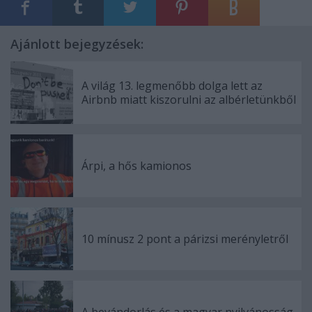
Ajánlott bejegyzések:
A világ 13. legmenőbb dolga lett az
Airbnb miatt kiszorulni az albérletünkből
Árpi, a hős kamionos
10 mínusz 2 pont a párizsi merényletről