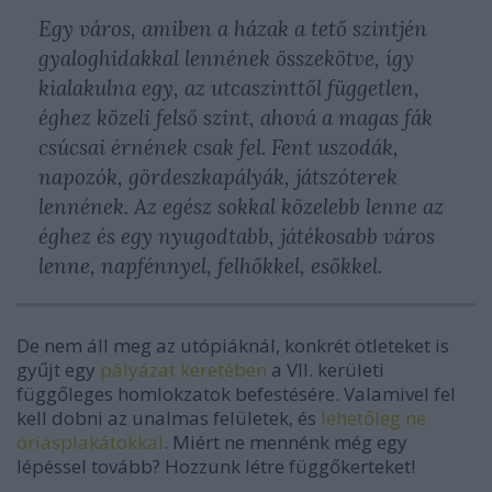
Egy város, amiben a házak a tető szintjén
gyaloghidakkal lennének összekötve, így
kialakulna egy, az utcaszinttől független,
éghez közeli felső szint, ahová a magas fák
csúcsai érnének csak fel. Fent uszodák,
napozók, gördeszkapályák, játszóterek
lennének. Az egész sokkal közelebb lenne az
éghez és egy nyugodtabb, játékosabb város
lenne, napfénnyel, felhőkkel, esőkkel.
De nem áll meg az utópiáknál, konkrét ötleteket is
gyűjt egy
pályázat keretében
a VII. kerületi
függőleges homlokzatok befestésére. Valamivel fel
kell dobni az unalmas felületek, és
lehetőleg ne
óriásplakátokkal
. Miért ne mennénk még egy
lépéssel tovább? Hozzunk létre függőkerteket!