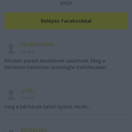
VAGY
ribizlifozelek
16 éve
Minden panelt beultetnek valamivel. Meg a
belvarosi hatalmas vorostegla trafohazakat.
_nikk_
16 éve
meg a bérházak belső nyitott részét...
gorbacsov