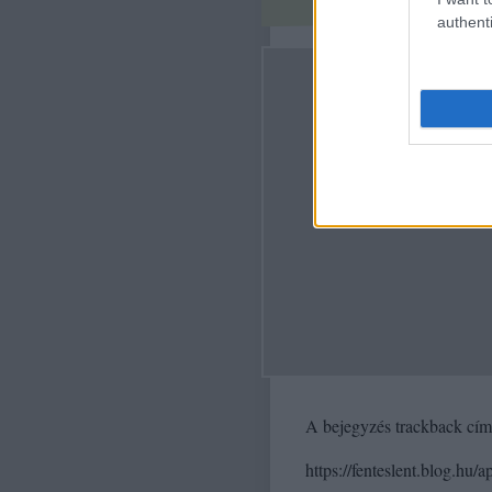
authenti
A bejegyzés trackback cím
https://fenteslent.blog.hu/