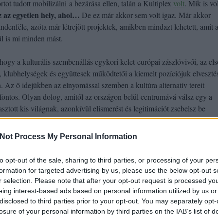
rtot tudott mobilizálni a bezárása ellen, talán a Kultiplex
volt
. Mik is vo
z az egyetlen hely, ahol…
De ez már akkor sem volt igaz. Már akkor
ndenféle, azóta már létrejött projektek, amikben mindazt lehetett, amit 
l is mi minden mást.
ogy a kulturális szembenállás egykori kelet-európai zászlóvivői, az els
, klubhelységek és együttesek működtetői a kiemelt pozíciójuk elveszté
n. Az ő idejükben az elnyomással szemben a kultúra alternatív tereit
fontos. Olyan dolog, amitől az országon belül centrumává válsz egy a
asztott kis világnak, azonkívül elismerést és legitimációt zsebelsz be
, kultúra és civil kurázsi helyi letéteményese.
Not Process My Personal Information
ényesekkel az történt, hogy miközben a saját túlélésükért a piaci
éről ilyen-olyan kompromisszumok sorozatát hozták meg, a levegő
to opt-out of the sale, sharing to third parties, or processing of your per
énél ütősebb piaci kulturális projektekkel, mindenféle civil és félpiaci
formation for targeted advertising by us, please use the below opt-out s
yekkel, ahol ezeket csinálni lehet, és emberekkel, akiknek ez természet
r selection. Please note that after your opt-out request is processed y
ternatív állításokat tenni politikai fegyvertény. Ehelyett most mindenki
eing interest-based ads based on personal information utilized by us or
hogy lesz a mondásból politika
iszont nehéz átlátni,
. Pedig úgy tűnik, 
disclosed to third parties prior to your opt-out. You may separately opt-
losure of your personal information by third parties on the IAB’s list of