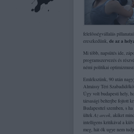
felelősségvállalás pillana
de az a hel
ereszkedünk,
Mi több, napsütés ide, záp
programszervezés és részvé
némi politikai optimizmusra
Emlékszünk, 90 után nagyj
Almássy Téri Szabadidőköz
Úgy volt budapesti hely, h
társasági belterjbe fojtott 
Budapesttel szemben, s ha k
ültek
Az arcok
, akiket min
intelligens kritikával a kü
meg, hát ők ugye nem tudjuk