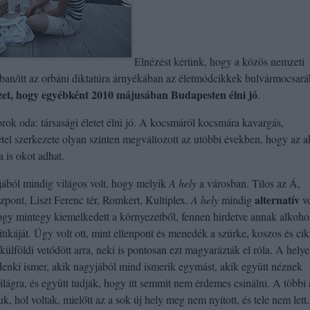
Elnézést kérünk, hogy a közös nemzeti
taiban/itt az orbáni diktatúra árnyékában az életmódcikkek bulvármocsar
yzet, hogy egyébként 2010 májusában Budapesten élni jó
.
orok oda: társasági életet élni jó. A kocsmáról kocsmára kavargás,
tel szerkezete olyan szinten megváltozott az utóbbi években, hogy az a
 is okot adhat.
ából mindig világos volt, hogy melyik
A hely
a városban. Tilos az Á,
alternatív
pont, Liszt Ferenc tér, Romkert, Kultiplex.
A hely
mindig
vo
ogy mintegy kiemelkedett a környezetből, fennen hirdetve annak alkoho
kritikáját. Úgy volt ott, mint ellenpont és menedék a szürke, koszos és cik
ülföldi vetődött arra, neki is pontosan ezt magyarázták el róla. A helye
denki ismer, akik nagyjából mind ismerik egymást, akik együtt néznek
lvilágra, és együtt tudják, hogy itt semmit nem érdemes csinálni. A többi 
, hol voltak, mielőtt az a sok új hely meg nem nyitott, és tele nem lett.