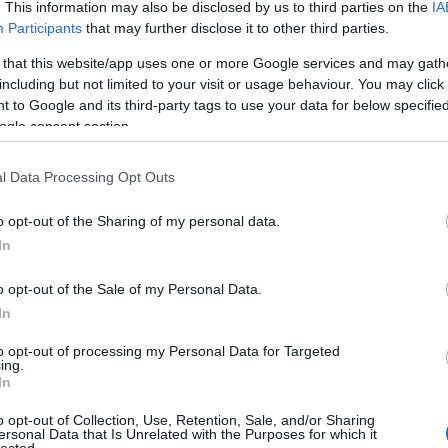
. This information may also be disclosed by us to third parties on the
IA
Participants
that may further disclose it to other third parties.
 that this website/app uses one or more Google services and may gath
pest vége
including but not limited to your visit or usage behaviour. You may click 
 to Google and its third-party tags to use your data for below specifi
ár követhetetlen mennyiségű klubot, kocsmát, kerthelységet, színháza
ogle consent section.
városnézést, beszélgetést, kertészkedést, köztéri pikniket, sajátdivatbolto
rvezik, már nem aszerint határozzák meg magukat, hogy kulturálisan
l Data Processing Opt Outs
sen szar környezettel szemben. Hanem aszerint, hogy ők most akkor ezt
oz az élettérhez, ami épp a hozzájuk hasonlók miatt nőtt immár véglege
o opt-out of the Sharing of my personal data.
ernatív szubkultúra (legutolsó nevén: romkocsmák közönsége) határain
In
és. Öt éve úgy tudtuk, Budapesten biciklizni lehetetlen, rádhajt az autó
o opt-out of the Sale of my Personal Data.
bként kattant harcos brigád, a futárok, meg pár elszállt zöld haverjuk 
In
k a világ legnagyobb CM-jei. Aztán a CM is konszolidálódott. A
ervezetként nyomja át a bringás tömeg befolyását az átalakítási projekt
to opt-out of processing my Personal Data for Targeted
ing.
nnek ki annyian, mert harc helyett természetes lett, hogy „bringázz 
In
o opt-out of Collection, Use, Retention, Sale, and/or Sharing
ersonal Data that Is Unrelated with the Purposes for which it
k, tisztelt politikusainknak, bármelyik oldalról, semmi köze nincs. A
lected.