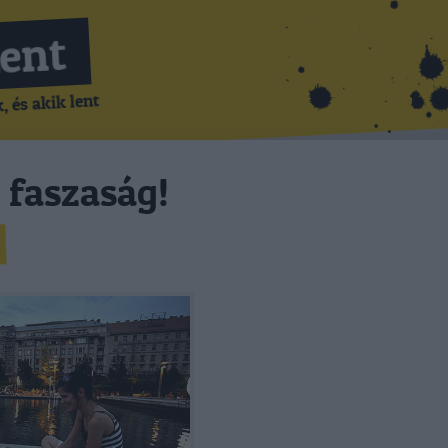
Lent
 és akik lent
 faszaság!