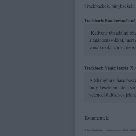
Trackbackek, pingbackek:
Trackback: Romkocsmák nép
Kedvenc társadalmi réte
általánosításokkal, mert
vonatkozik az írás, de e
Trackback: Végigjátszás: 71
A Shanghai Chase beszer
Indy-készletem, de a so
velencei üldözéses jelen
Kommentek:
A hozzászólások a
vonatkozó jogszabályok
értelm