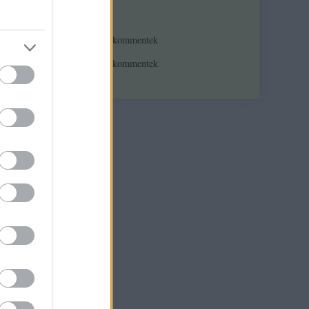
Feedek
RSS 2.0
, most
bejegyzések
,
kommentek
Atom
bejegyzések
,
kommentek
ztály
 a
mód-
aját
zó
világa