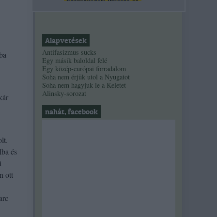
Alapvetések
Antifasizmus sucks
ába
Egy másik baloldal felé
Egy közép-európai forradalom
Soha nem érjük utol a Nyugatot
Soha nem hagyjuk le a Keletet
Alinsky-sorozat
kár
nahát, facebook
lt.
lba és
i
n ott
arc