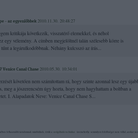
2010.11.30. 20:48:27
e - az egyenlőbbek
gem kritikája következik, visszatérő elemekkel, és néhol
 ez egy vélemény. A címben megjelöltnél talán szélesebb körre is
z tűnt a legárulkodóbbnak. Néhány kulcsszó az írás...
2010.05.30. 10:34:01
97 Venice Canal Chase
zését követően nem számítottam rá, hogy szinte azonnal lesz egy újab
rs, meg a jószerencsém úgy hozta, hogy nem hagyhattam a boltban a
etet. I. Alapadatok Neve: Venice Canal Chase S...
ében felhasználói tartalomnak minősülnek, értük a
szolgáltatás technikai
üzemeltetője semmilyen felelősséget nem vállal, azokat nem