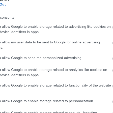
Out
ényebb példa a városhoz való viszony tömeges átalakulására – ahol az
maga a tömeg. Néhány éve az volt a fejekben, hogy nem lehet biciklizni
 akkor lehet.
consents
o allow Google to enable storage related to advertising like cookies on
, hogy ez csak a kulturális fogyasztás rétegződése a budapesti középos
evice identifiers in apps.
 ország sorskérdéseihez. De lehet azt is mondani, hogy Budapesten ma
nak egy iszonyú erős kultúrája van terjedőben, ami már szabad szemmel
o allow my user data to be sent to Google for online advertising
s.
atív elitkultúra nagyságrendjét, s esély van rá, hogy túlterjedjen az élet
Ezek a fiúk és lányok már nem az ellenkultúra szigetét építik, hanem a s
to allow Google to send me personalized advertising.
a közvetlen környezettől undorral elfordulva valami másra vetnék vigyá
t kívánnak elszöszmötölni a dolgaikkal. És igen, a közös szöszmötölés 
o allow Google to enable storage related to analytics like cookies on
on lenni.
evice identifiers in apps.
o allow Google to enable storage related to functionality of the website
ck
kon is!
o allow Google to enable storage related to personalization.
Tetszik
0
o allow Google to enable storage related to security, including