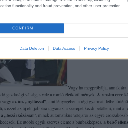
cation functionality and fraud prevention, and other user protection.
CONFIRM
Data Deletion
Data Access
Privacy Policy
Vagy ha megpróbálja, annak ára
A rezsim erre ké
odó gazdasági válság, s vele a romló életkörülmények.
 vagy az ún. „nyitással”
, ami lényegében a régi gyarmati létbe történő
ti, s ezzel az új elit jobbára ugyanazt a szerepet kezdi betölteni, mint a r
 a „bezárkózással”
, minek automatikus velejárói az egyre erőszakosab
a belső ellen
ézkedések. Ez utóbbi egyik szerves eleme a bűnbakképzés,