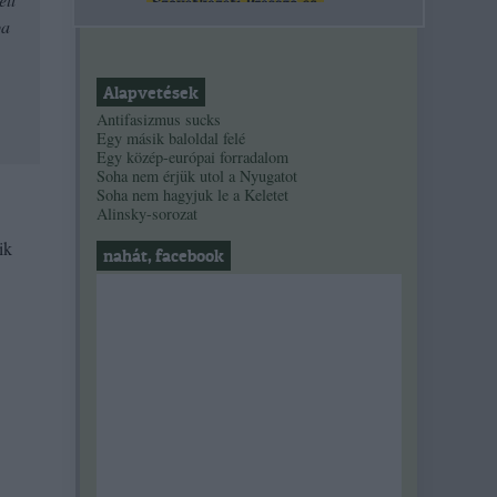
ba
Alapvetések
Antifasizmus sucks
Egy másik baloldal felé
Egy közép-európai forradalom
Soha nem érjük utol a Nyugatot
Soha nem hagyjuk le a Keletet
Alinsky-sorozat
ik
nahát, facebook