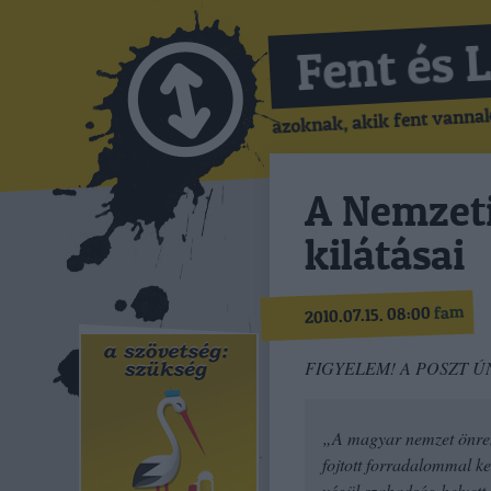
Fent és 
azoknak, akik fent vannak,
A Nemzet
kilátásai
fam
2010.07.15. 08:00
FIGYELEM! A POSZT Ú
„A magyar nemzet önrend
fojtott forradalommal ke
végül szabadság helyett 