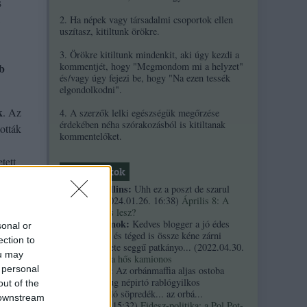
s
,
2. Ha népek vagy társadalmi csoportok ellen
uszítasz, kitiltunk örökre.
3. Örökre kitiltunk mindenkit, aki úgy kezdi a
kommentjét, hogy "Megmondom mi a helyzet"
bb
és/vagy úgy fejezi be, hogy "Na ezen tessék
elgondolkodni".
k
. Az
4. A szerzők lelki egészségük megőrzése
érdekében néha szórakozásból is kitiltanak
tották
kommentelőket.
tett
Friss topikok
necrophil collins:
Uhh ez a poszt de szarul
öregedett.
(
2024.01.26. 16:38
)
Április 8: A
többség kevés lesz?
Custertábornok:
Kedves blogger a jó édes
sonal or
kurvaanyádat és téged is össze kéne zárni
ection to
ezekkel a fekete seggű patkányo...
(
2022.04.30.
ou may
01:14
)
Árpi, a hős kamionos
 personal
kiskutyauto:
Az orbánmaffia aljas ostoba
arrogáns hazug népirtó rablógyilkos
out of the
országromboló söpredék... az orbá...
 downstream
(
2021.10.19. 15:32
)
Fidesz-politika: a Pol Pot-