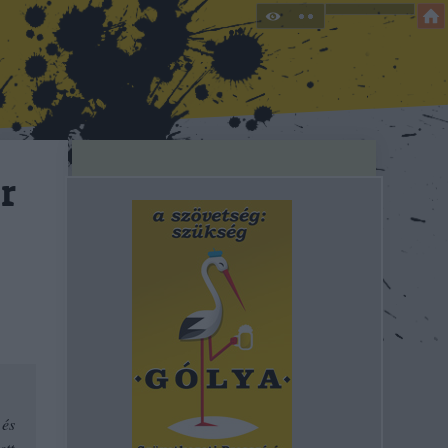
r
 és
ett