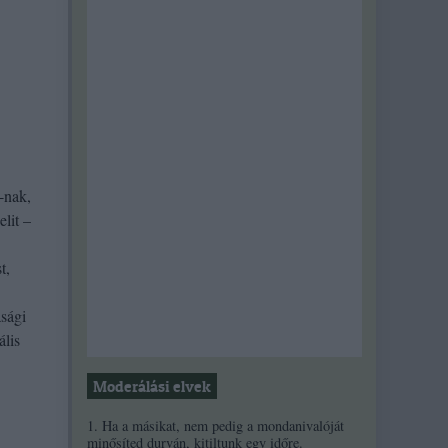
-nak,
lit –
t,
asági
ális
Moderálási elvek
1. Ha a másikat, nem pedig a mondanivalóját
minősíted durván, kitiltunk egy időre.