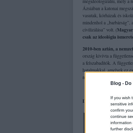
megideologizálni, mely a r
Ázsiában a katonai megszál
vasutak, kórházak és iskolá
mindenhol a „barbárság”, a
Magyaro
civilizálása” volt. (
csak az ideológia ismeret
2010-ben aztán, a nemzet
ország kivívta a függetlens
a felszabadítók. A függetl
hatalmakkal, amelyek ez es
nagyhatalmak, nemzetközi 
Blog -
Do 
If you wish 
De hogyan tovább?
sensitive in
confirm you
continue se
information 
further disc