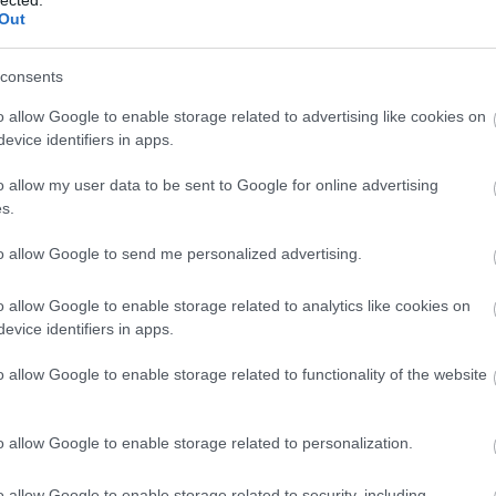
sainak/elvtársainak köszönhető az ország függetlensége, miáltal is a zsen
Out
mi érdemek méltán jogosulttá teszik őt és a pártot arra, hogy az egész
get”/„nemzeti egységet”) kizárólagosan képviseljék. Fontos ideológiai
consents
 ill. a nemzet régebbi szabadságküzdelmei is, minthogy ezek a jelenlegi
o allow Google to enable storage related to advertising like cookies on
 sikeres felszabadító harc előképeiként, s ezzel a történelmi (jog)folyton
evice identifiers in apps.
– függetlenül azok történelmi valóságától.
o allow my user data to be sent to Google for online advertising
s.
to allow Google to send me personalized advertising.
ból való felszabadulás részben látszat, minthogy a nemzetközi pénzhat
o allow Google to enable storage related to analytics like cookies on
égi gyarmatosító az országot továbbra is gazdasági függésben tartja
evice identifiers in apps.
nségét kivívó ország nem képes ellenállni a neokolonializmus rafinált
o allow Google to enable storage related to functionality of the website
o allow Google to enable storage related to personalization.
o allow Google to enable storage related to security, including