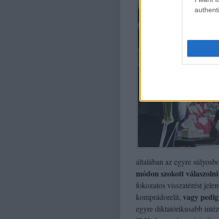
authenti
általában az egyre súlyosb
módon szokott válaszolni:
fokozatos visszatérést jelen
vagy pedig
komprádorelit,
egyre diktatórikusabb int