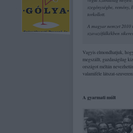
szegénységbe, remény, bi
torkollott.
A magyar nemzet 2010 ta
szavazófülkékben sikeres
Vagyis elmondhatjuk, hogy
megszállt, gazdaságilag ki
országot méltán nevezhetün
valamiféle látszat-szuvereni
A gyarmati múlt