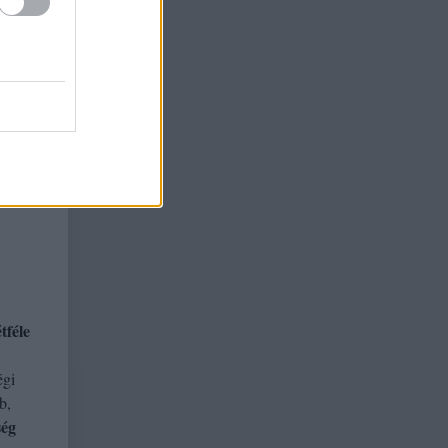
tféle
égi
b,
ség