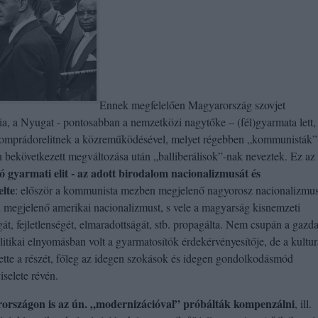
Ennek megfelelően Magyarország szovjet
ia, a Nyugat - pontosabban a nemzetközi nagytőke – (fél)gyarmata lett,
mprádorelitnek a közreműködésével, melyet régebben „kommunisták”
 bekövetkezett megváltozása után „balliberálisok”-nak neveztek. Ez az e
 gyarmati elit - az adott birodalom nacionalizmusát és
elte
: először a kommunista mezben megjelenő nagyorosz nacionalizmus
 megjelenő amerikai nacionalizmust, s vele a magyarság kisnemzeti
ágát, fejletlenségét, elmaradottságát, stb. propagálta. Nem csupán a gazd
itikai elnyomásban volt a gyarmatosítók érdekérvényesítője, de a kultur
ette a részét, főleg az idegen szokások és idegen gondolkodásmód
iselete révén.
országon is az ún. „modernizációval” próbálták kompenzálni
, ill.