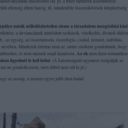
 maradványainak üldözésétől (ld. pl. a fehér farmerek kisemmizése
li ellenség elleni harcig, ill. mindenféle összeesküvések leleplezéséig
erpálya másik nélkülözhetetlen eleme a társadalom mozgósítási kísé
zűkítése, a devianciának minősített szokások, viselkedés, divatok üldöz
., az egység, az összetartozás, összefogás, család, nemzet, stabilitás,
. nevében. Mindezek értelme nem az, amire elsőként gondolnánk, hogy t
Az ok
embereket, és nem mernek majd lázadozni.
nem ilyen romantikus
alom figyelmét le kell kötni
. (A katonaságnál ugyanezt szolgálják az
atona ne gondolkozzon, mert abból nem sül ki jó.)
hogy az ország, a nemzet egyre jobb úton halad.