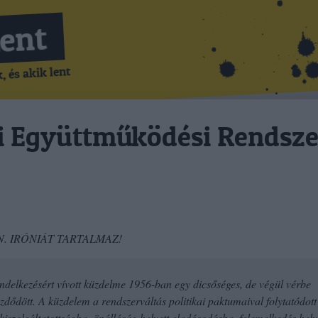
Lent
 és akik lent
i Együttműködési Rendsze
N. IRÓNIÁT TARTALMAZ!
elkezésért vívott küzdelme 1956-ban egy dicsőséges, de végül vérbe
zdődött. A küzdelem a rendszerváltás politikai paktumaival folytatódott
kiszolgáltatottságba, önállóság helyett eladósodásba, felemelkedés hely