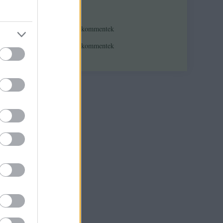
iális,
Feedek
RSS 2.0
bejegyzések
,
kommentek
Atom
bejegyzések
,
kommentek
osság
alom
,