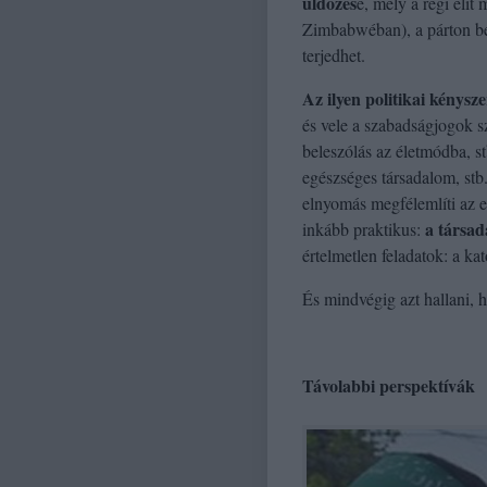
üldözés
e, mely a régi elit
Zimbabwéban), a párton belü
terjedhet.
Az ilyen politikai kénysz
és vele a szabadságjogok s
beleszólás az életmódba, stb
egészséges társadalom, stb
elnyomás megfélemlíti az 
a társad
inkább praktikus:
értelmetlen feladatok: a k
És mindvégig azt hallani, 
Távolabbi perspektívák