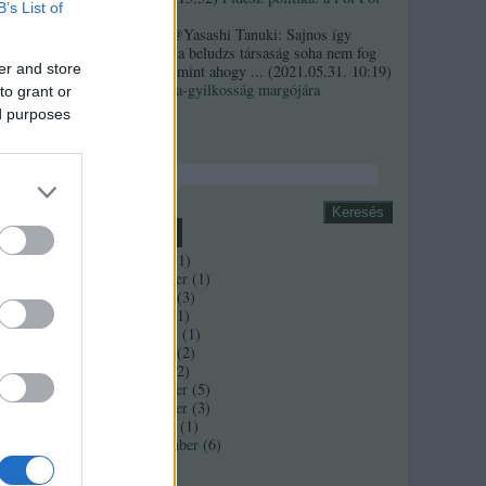
B’s List of
szindróma
Sztancsek:
@Yasashi Tanuki: Sajnos így
valahogy. Ez a beludzs társaság soha nem fog
er and store
integrálódni, mint ahogy ...
(
2021.05.31. 10:19
)
A Bándy Kata-gyilkosság margójára
to grant or
ed purposes
Keresés
rab,
Archívum
2018 április
(
1
)
2017 november
(
1
)
2017 február
(
3
)
2016 június
(
1
)
2016 március
(
1
)
2016 február
(
2
)
ös
2016 január
(
2
)
2015 december
(
5
)
2015 november
(
3
)
2015 október
(
1
)
2015 szeptember
(
6
)
Tovább
...