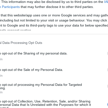
. This information may also be disclosed by us to third parties on the
IA
Participants
that may further disclose it to other third parties.
 that this website/app uses one or more Google services and may gath
including but not limited to your visit or usage behaviour. You may click 
 to Google and its third-party tags to use your data for below specifi
ogle consent section.
Nos, ehhez ad útmutatást a történelem.
Irak, Algéria, Líbia, India, Pakisztán, Zimbabwe, stb., vagyis számos a
l Data Processing Opt Outs
alamint fekete-afrikai ország újkori történelme.
o opt-out of the Sharing of my personal data.
általában nacionalista jellegű szocialista-kommunista
rt gyarmatokon
In
sta-kommunista jellegű nacionalista diktatúrák és tekintélyelvű
yek fő ideológiai alapvetése az „egység” és a „népakarat” volt. A
o opt-out of the Sale of my Personal Data.
egypártrendszert, vagy
tő szerepet játszó garnitúra vagy
In
 (de facto egypártrendszert) vezetett be. Pártjuk ennek megfelelően örök
az ország örökös vezetője
 pedig
, hol mérsékeltebb, hol szélsőségesebb
to opt-out of processing my Personal Data for Targeted
ing.
ökös elnököt utóbb persze több országban (véres vagy vértelen) puccsal
In
eli riválisa, aki általában saját régi embere.
o opt-out of Collection, Use, Retention, Sale, and/or Sharing
ersonal Data that Is Unrelated with the Purposes for which it
vezetője személyi kultuszának legfőbb ideológiai fundamentuma, hogy
lected.