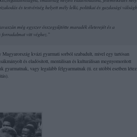
zakodás és testvériség helyett mély lelki, politikai és gazdasági válság
vaszán még egyszer összegyűjtötte maradék életerejét és a
 forradalmat vitt véghez.”
 Magyarország kvázi gyarmati sorból szabadult, mivel egy tartósan
zsákmányolt és eladósított, mentálisan és kulturálisan megnyomorított
k gyarmatnak, vagy legalább félgyarmatnak (ti. ez utóbbi esetben létez
tás).