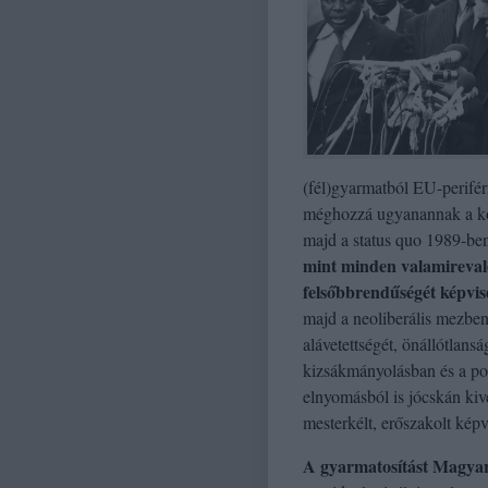
(fél)gyarmatból EU-perifér
méghozzá ugyanannak a ko
majd a status quo 1989-ben
mint minden valamirevaló
felsőbbrendűségét képvis
majd a neoliberális mezben
alávetettségét, önállótlans
kizsákmányolásban és a pol
elnyomásból is jócskán kiv
mesterkélt, erőszakolt képv
A gyarmatosítást Magyar