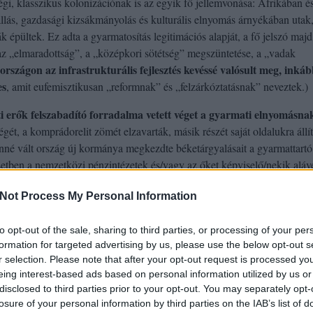
égi, klasszikus kolonizációnak is az egyik fő jellemvonása: Afrikában é
lás, gazdasági kizsákmányolás és kulturális elnyomás árnyékában utak
k épültek. Ez adta a gyarmatosítás legitimációs alapját, a fő jelszó majd
z „elmaradottság”, a „középkori sötétség” megszüntetése, a „vadak
rszágon az infrastrukturális fejlesztés kevéssé valósult meg, inká
es
, amit eufemisztikusan „reformnak” és „felzárkóztatásnak” neveztek.)
i erők felszabadító forradalma vetett véget a gyarmati elnyomásna
égét, a komprádorelit zömét elzavarták, másik részét saját oldalukra állí
enné vált ország új kormánya megkezdte béketárgyalásait a gyarmattartó
etben a nemzetközi pénzintézetek és/vagy az őket képviselő/nekik aláve
szervezetek.
Not Process My Personal Information
to opt-out of the sale, sharing to third parties, or processing of your per
formation for targeted advertising by us, please use the below opt-out s
r selection. Please note that after your opt-out request is processed y
eing interest-based ads based on personal information utilized by us or
disclosed to third parties prior to your opt-out. You may separately opt-
losure of your personal information by third parties on the IAB’s list of