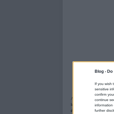
Blog -
Do 
If you wish 
sensitive in
confirm you
Az pedig, hogy a Kispál-s
continue se
legyintéssel utasított vissz
information 
értelmezhetetlenségig viss
further disc