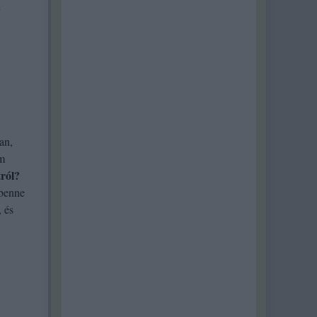
n
an,
em
ról?
 benne
, és