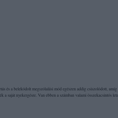
tás és a belekódolt megszólalási mód egészen addig csiszolódott, amíg
ték a saját nyekergésre. Van ebben a számban valami összekacsintós leta