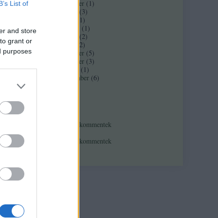
2017 november
(
1
)
B’s List of
2017 február
(
3
)
2016 június
(
1
)
2016 március
(
1
)
er and store
2016 február
(
2
)
to grant or
2016 január
(
2
)
ed purposes
2015 december
(
5
)
2015 november
(
3
)
2015 október
(
1
)
2015 szeptember
(
6
)
Tovább
...
Feedek
RSS 2.0
bejegyzések
,
kommentek
Atom
bejegyzések
,
kommentek