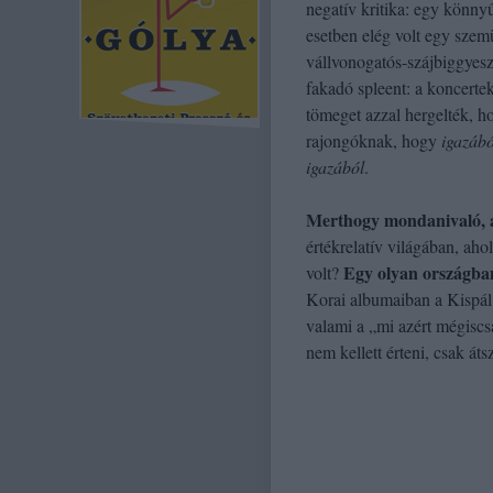
negatív kritika: egy könny
esetben elég volt egy szemü
vállvonogatós-szájbiggyes
fakadó spleent: a koncerte
tömeget azzal hergelték, h
rajongóknak, hogy
igazábó
igazából
.
Merthogy mondanivaló, a
értékrelatív világában, ah
Egy olyan országba
volt?
Korai albumaiban a Kispál 
valami a „mi azért mégiscsa
nem kellett érteni, csak áts