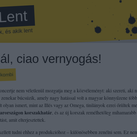
 Lent
, és akik lent
ál, ciao vernyogás!
nkombi
ncertje nem véletlenül mozgatja meg a közvéleményt: aki szereti, aki 
s zenekar búcsúzik, amely nagy hatással volt a magyar könnyűzene több
t olyan ismert, mint az Illés vagy az Omega, tinilányok ezrei őrültek m
arországon korszakhatár
, és az új korszak remélhetőleg mihamarabb
ást, amit elterjesztettek.
kellett tudni ehhez a produkcióhoz – különösebben zenélni sem. Ez ne