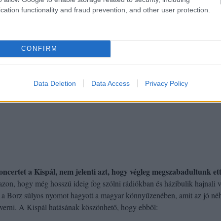
cation functionality and fraud prevention, and other user protection.
CONFIRM
Data Deletion
Data Access
Privacy Policy
ncertet a Kispál, nem jelenti azt, hogy végleg megszabadultunk ett
azon, hogy még hosszú ideig fog szólni rádiókban és házibulik hajnali 
 és a Borz súlyos nyomot hagyott a magyar könnyűzenében, amit az jó n
verni. A Kispál hatásának köszönhető, hogy ebből: