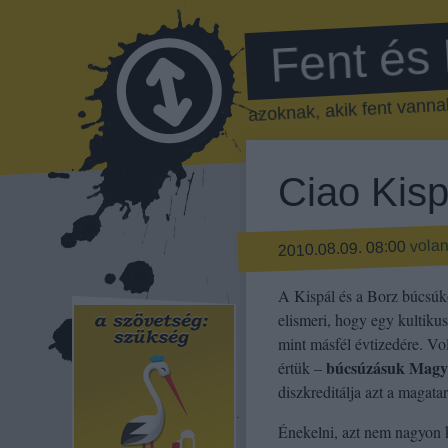
Fent és
azoknak, akik fent vannak
Ciao Kisp
vola
2010.08.09. 08:00
A Kispál és a Borz búcsúko
elismeri, hogy egy kultiku
mint másfél évtizedére. Vol
búcsúzásuk Magy
értük –
diszkreditálja azt a magatart
Énekelni, azt nem nagyon 