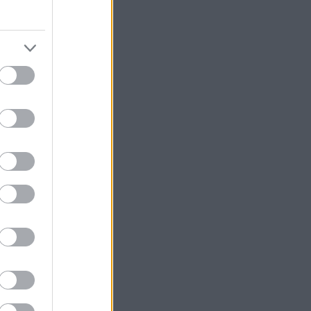
bos
e, de
 így,
özi
an
raszt
rra,
yarnak