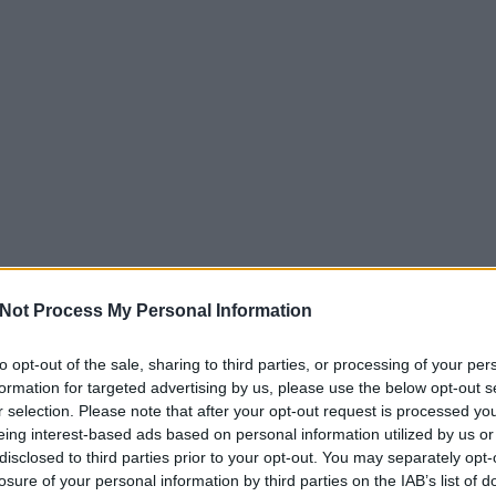
Not Process My Personal Information
to opt-out of the sale, sharing to third parties, or processing of your per
formation for targeted advertising by us, please use the below opt-out s
r selection. Please note that after your opt-out request is processed y
zöveg mindent jobban tudott, és mindent egy flegma, mindenről lemond
eing interest-based ads based on personal information utilized by us or
természetszerűen vezetett oda, hogy a támadhatatlanságig, ezáltal
a,
disclosed to third parties prior to your opt-out. You may separately opt-
zavont szövegek jöttek létre
a kimondás feszültsége helyett. Ha minde
losure of your personal information by third parties on the IAB’s list of