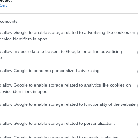
Out
rajongók oly igen tisztelnek, önmagukban, a hozzájuk adott gitáros-do
consents
nte nevetségesen hatnak, egyetlen
hozzáadott értékük
a prozódia szétütés
nyleg inkább szerezzen be egy Petri György-kötetet. És ez rendben is van
o allow Google to enable storage related to advertising like cookies on
t olyan nagy szám, mert tőlük hallottuk először azt, hogy „szeress,
evice identifiers in apps.
e lehet-e vajon csupán a szövegekre fogni azt, hogy
semmiféle nemzetk
o allow my user data to be sent to Google for online advertising
amúgy Magyarországon kultikus, Kossuth-díjig jutó társaság? Bizonyos
s.
 időszakból az Anima Sound System, Sebestyén Márta, vagy a Parno G
csak éppen a
ogy magyarul is fel lehet kelteni a tágabb figyelmet;
to allow Google to send me personalized advertising.
 legyen valami izgalmas.
o allow Google to enable storage related to analytics like cookies on
 egy olyan közeg bezártságának zenéje, amelyik még nem ocsúdott fel a
evice identifiers in apps.
em is akartak rá nyitni – elvégre sokkal kényelmesebb jellegzetesen mag
m értenek mások.
o allow Google to enable storage related to functionality of the website
o allow Google to enable storage related to personalization.
o allow Google to enable storage related to security, including