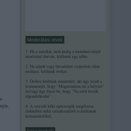
Moderálási elvek
1. Ha a másikat, nem pedig a mondanivalóját
minősíted durván, kitiltunk egy időre.
2. Ha népek vagy társadalmi csoportok ellen
uszítasz, kitiltunk örökre.
3. Örökre kitiltunk mindenkit, aki úgy kezdi a
kommentjét, hogy "Megmondom mi a helyzet"
és/vagy úgy fejezi be, hogy "Na ezen tessék
elgondolkodni".
 a
rgia,
4. A szerzők lelki egészségük megőrzése
érdekében néha szórakozásból is kitiltanak
kommentelőket.