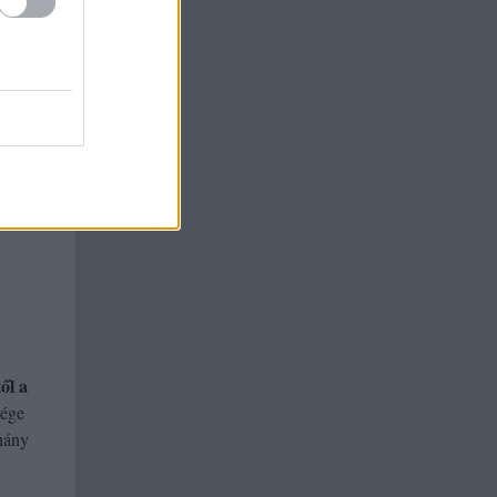
ől a
vége
éhány