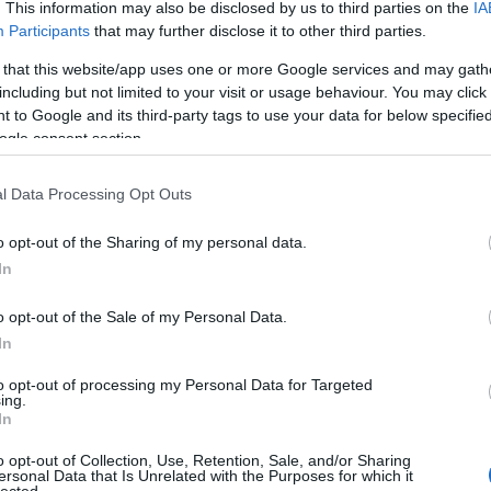
. This information may also be disclosed by us to third parties on the
IA
dod, azt körbe kell bástyáznod, hogy
téged
ne lehessen kinevetni.
Participants
that may further disclose it to other third parties.
 that this website/app uses one or more Google services and may gath
including but not limited to your visit or usage behaviour. You may click 
 to Google and its third-party tags to use your data for below specifi
ogle consent section.
l Data Processing Opt Outs
o opt-out of the Sharing of my personal data.
In
o opt-out of the Sale of my Personal Data.
In
to opt-out of processing my Personal Data for Targeted
ing.
In
o opt-out of Collection, Use, Retention, Sale, and/or Sharing
ersonal Data that Is Unrelated with the Purposes for which it
lected.