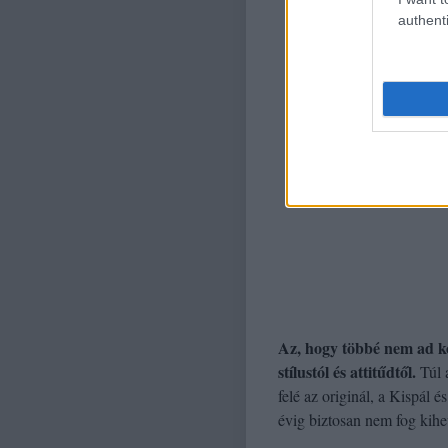
authenti
Az, hogy többé nem ad ko
stílustól és attitűdtől.
Túl 
felé az originál, a Kispál
évig biztosan nem fog kihe