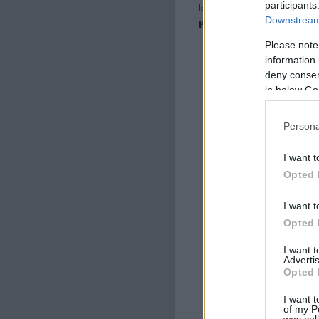
participants
lemondasz, mert jobban tu
Downstream 
Bunkerköltészet.
Please note
information 
deny consent
in below Go
Persona
I want t
Opted 
I want t
Opted 
I want 
Advertis
Opted 
I want t
of my P
was col