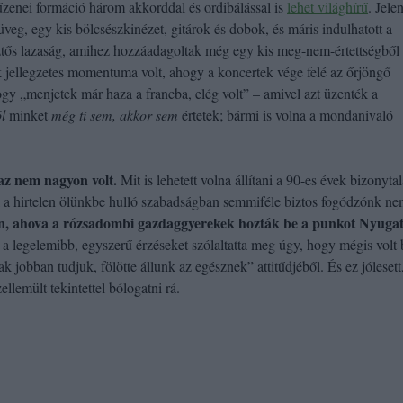
űzenei formáció három akkorddal és ordibálással is
lehet világhírű
. Jele
veg, egy kis bölcsészkinézet, gitárok és dobok, és máris indulhatott a
ztős lazaság, amihez hozzáadagoltak még egy kis meg-nem-értettségből
k jellegzetes momentuma volt, ahogy a koncertek vége felé az őrjöngő
ogy „menjetek már haza a francba, elég volt” – amivel azt üzenték a
l
minket
még ti sem, akkor sem
értetek; bármi is volna a mondanivaló
z nem nagyon volt.
Mit is lehetett volna állítani a 90-es évek bizonytal
ol a hirtelen ölünkbe hulló szabadságban semmiféle biztos fogódzónk n
n, ahova a rózsadombi gazdaggyerekek hozták be a punkot Nyugat
a legelemibb, egyszerű érzéseket szólaltatta meg úgy, hogy mégis volt
k jobban tudjuk, fölötte állunk az egésznek” attitűdjéből. És ez jólesett
zellemült tekintettel bólogatni rá.