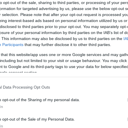
urrogni
, hogy ezt miképp képzelem, úgyhogy inkább elmagyarázom.
to opt-out of the sale, sharing to third parties, or processing of your per
formation for targeted advertising by us, please use the below opt-out s
r selection. Please note that after your opt-out request is processed y
gyalt területért felelős politikusokat, felkészült, többnyire évtizedes
eing interest-based ads based on personal information utilized by us or
zakértőket és a civil társadalom elismert és releváns (adott esetben egyb
disclosed to third parties prior to your opt-out. You may separately opt-
jait. És egymásnak eresztik őket. Ez nem mást jelent, mint hogy a nemz
losure of your personal information by third parties on the IAB’s list of
ntéshozói, a mélytudású és a különösen érdekelt fél, hogy hogyan is áll
. This information may also be disclosed by us to third parties on the
IA
 értelemben vett) teendő. Az ilyen
demokratikus politikai vitaműsorok
Participants
that may further disclose it to other third parties.
ltnek szoktak tűnni, és határozottan kézben tartják a beszélgetéseket,
 that this website/app uses one or more Google services and may gath
nak, ellenvetnek ha kell. Eközben ráadásul a témával kapcsolatos alapv
including but not limited to your visit or usage behaviour. You may click 
ülnek, meg még ajánlatokat is kapunk hogy minek hol érdemes
 to Google and its third-party tags to use your data for below specifi
ogle consent section.
kitérni, durván elhallgatni nem lehet, a demokratikus vitaműsor már cs
l Data Processing Opt Outs
o opt-out of the Sharing of my personal data.
alaki, hogy milyen legyen a demokratikus nyilvánosság a 21. század ele
In
a politikus, a szakértő és az aktivista a nyilvánosság legnépszerűbb ter
egyeztesse a véleményét. Az elmélet, a gyakorlat és a hatalom problémá
o opt-out of the Sale of my Personal Data.
sal kommunikálva jelenjenek meg milliók számára.
In