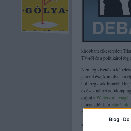
kirobbant elkeseredett Tri
TV-ről és a politikáról fog 
Nemrég kivették a kábelcs
percrekész, komolytalan ri
hol meg csak franciául haj
es évek német adódömpingj
csípni a
Wettervorhersagét
német adónk. A
sámánok i
rendszeresen műsoron van
Blog -
Do 
Mégis szoktam néha látni