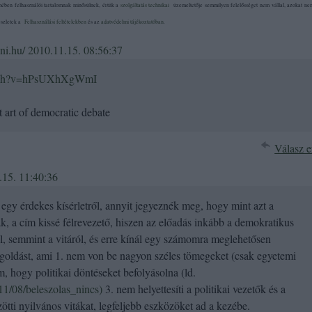
ében felhasználói tartalomnak minősülnek, értük a
szolgáltatás technikai
üzemeltetője semmilyen felelősséget nem vállal, azokat nem
Részletek a
Felhasználási feltételekben
és az
adatvédelmi tájékoztatóban
.
lni.hu/
2010.11.15. 08:56:37
tch?v=hPsUXhXgWmI
 art of democratic debate
Válasz e
.15. 11:40:36
 egy érdekes kísérletről, annyit jegyeznék meg, hogy mint azt a
k, a cím kissé félrevezető, hiszen az előadás inkább a demokratikus
ól, semmint a vitáról, és erre kínál egy számomra meglehetősen
goldást, ami 1. nem von be nagyon széles tömegeket (csak egyetemi
, hogy politikai döntéseket befolyásolna (ld.
11/08/beleszolas_nincs)
3. nem helyettesíti a politikai vezetők és a
zötti nyilvános vitákat, legfeljebb eszközöket ad a kezébe.