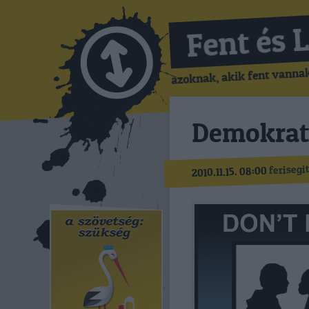
Fent és 
azoknak, akik fent vannak,
Demokrati
ferisegi
2010.11.15. 08:00