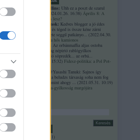
Friss topikok
necrophil collins:
Uhh ez a poszt de szarul
lag
öregedett.
(
2024.01.26. 16:38
)
Április 8: A
többség kevés lesz?
Custertábornok:
Kedves blogger a jó édes
demes
kurvaanyádat és téged is össze kéne zárni
ezekkel a fekete seggű patkányo...
(
2022.04.30.
01:14
)
Árpi, a hős kamionos
kiskutyauto:
Az orbánmaffia aljas ostoba
arrogáns hazug népirtó rablógyilkos
országromboló söpredék... az orbá...
(
2021.10.19. 15:32
)
Fidesz-politika: a Pol Pot-
szindróma
Sztancsek:
@Yasashi Tanuki: Sajnos így
valahogy. Ez a beludzs társaság soha nem fog
integrálódni, mint ahogy ...
(
2021.05.31. 10:19
)
A Bándy Kata-gyilkosság margójára
Keresés
Archívum
2018 április
(
1
)