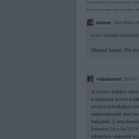
A hozzászólások a
vonatkozó jogszabályok
értelm
Kifogás esetén forduljon a blog szerkesztőjéhez. 
·
http://blog.e
ashnur
www.youtube.com/wa
Michael Sandel: The lost
2010.11
volankombi
@ashnur
: érdekes videó
kommentek között is írjá
érvelési technikákról sz
utópisztikusnak tűnő me
hallgatók) 2. nem hinném
fenteslent.blog.hu/2010/
tekintélyes szakértők kö