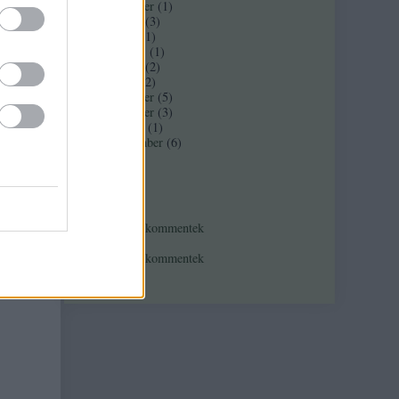
2017 november
(
1
)
2017 február
(
3
)
2016 június
(
1
)
2016 március
(
1
)
2016 február
(
2
)
2016 január
(
2
)
2015 december
(
5
)
2015 november
(
3
)
2015 október
(
1
)
2015 szeptember
(
6
)
Tovább
...
Feedek
RSS 2.0
bejegyzések
,
kommentek
Atom
bejegyzések
,
kommentek