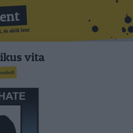
Lent
 és akik lent
kus vita
tenikell