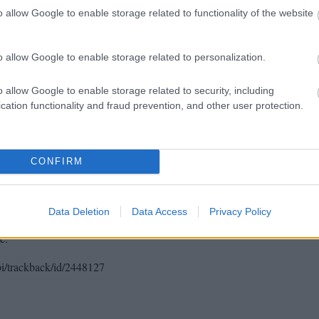
o allow Google to enable storage related to functionality of the website
o allow Google to enable storage related to personalization.
kon is!
o allow Google to enable storage related to security, including
cation functionality and fraud prevention, and other user protection.
Tetszik
0
CONFIRM
Data Deletion
Data Access
Privacy Policy
e:
api/trackback/id/2448127