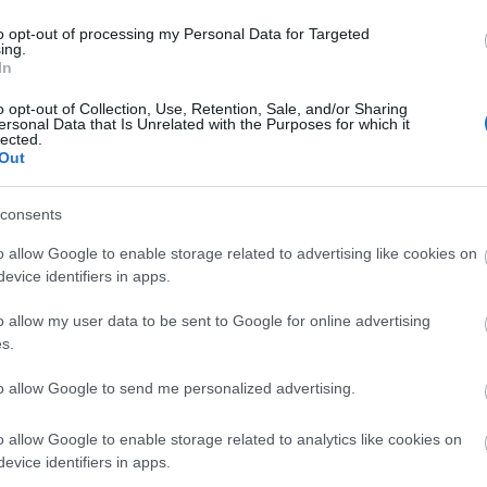
to opt-out of processing my Personal Data for Targeted
kértelem nagyobb dicsőségére szakértők a nyilvános térben szinte kizáró
ing.
gy-egy aktivista néha bekerül kuriózumként, hogy „mesélhessen”, a
In
pp hajlandóak szóba állni egymással, talán furcsán hangzik. Pedig ér
o opt-out of Collection, Use, Retention, Sale, and/or Sharing
rácia aligha látná kárát.
ersonal Data that Is Unrelated with the Purposes for which it
lected.
Out
consents
o allow Google to enable storage related to advertising like cookies on
evice identifiers in apps.
o allow my user data to be sent to Google for online advertising
s.
to allow Google to send me personalized advertising.
o allow Google to enable storage related to analytics like cookies on
evice identifiers in apps.