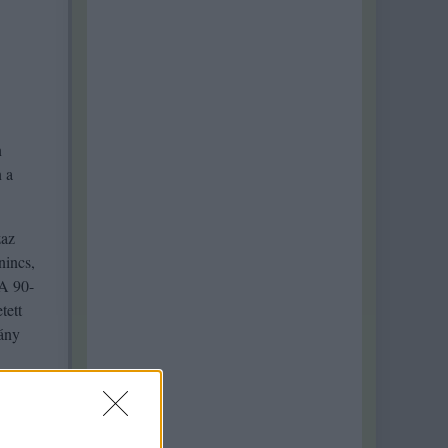
n
n a
zaz
nincs,
 A 90-
tett
hány