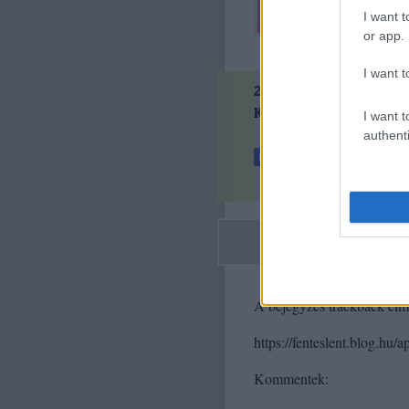
I want t
or app.
I want t
2
komment
Kövess minket a Faceboo
I want t
authenti
A bejegyzés trackback cím
https://fenteslent.blog.hu/
Kommentek: