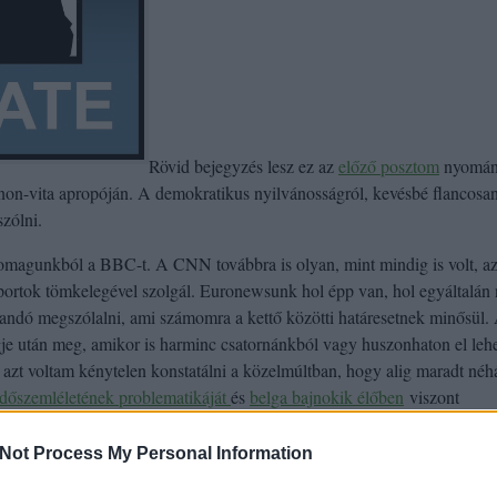
Rövid bejegyzés lesz ez az
előző posztom
nyomá
anon-vita apropóján. A demokratikus nyilvánosságról, kevésbé flancosa
szólni.
omagunkból a BBC-t. A CNN továbbra is olyan, mint mindig is volt, a
portok tömkelegével szolgál. Euronewsunk hol épp van, hol egyáltalán 
landó megszólalni, ami számomra a kettő közötti határesetnek minősül.
e után meg, amikor is harminc csatornánkból vagy huszonhaton el lehe
, azt voltam kénytelen konstatálni a közelmúltban, hogy alig maradt né
dőszemléletének problematikáját
és
belga bajnokik élőben
viszont
nak, csak ugyebár minek.
Not Process My Personal Information
demokratikus vitákat
. A Konzervatórium becses szerzői bármelyik