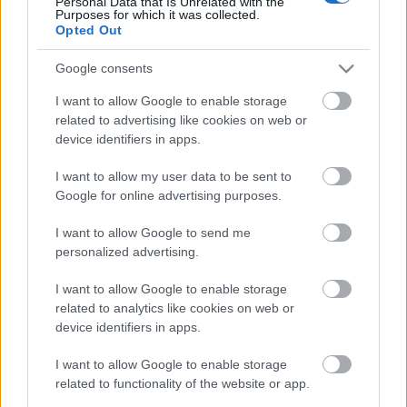
Personal Data that Is Unrelated with the
Purposes for which it was collected.
Címkék:
színház
város
jobbik
nemzeti
fent
szövetség39
Opted Out
Google consents
I want to allow Google to enable storage
related to advertising like cookies on web or
Ajánlott bejegyzések:
device identifiers in apps.
I want to allow my user data to be sent to
Osztálypolitika és identitáspolitika
Google for online advertising purposes.
I want to allow Google to send me
personalized advertising.
A kockás inges profik
I want to allow Google to enable storage
related to analytics like cookies on web or
device identifiers in apps.
I want to allow Google to enable storage
Árpi, a hős kamionos
related to functionality of the website or app.