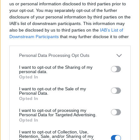
us or personal information disclosed to third parties prior to
vonzóvá, hívogatóvá teszi a színházat. A lapokat a
your opt-out. You may separately opt-out of the further
szél mozgatja, így egy gyönyörű aktív épület látunk.
disclosure of your personal information by third parties on the
Közben a históriázásról sem feledkeztek meg, sok
IAB’s list of downstream participants. This information may
levélkén a híres színházi személyek nevei olvashatók.
also be disclosed by us to third parties on the
IAB’s List of
Senki sem látja, de Ráday Mihályt biztosan
Downstream Participants
that may further disclose it to other
megnyugtatja a dolog. A bunker oldalán lévő beton
third parties.
elemeket a szivárvány színeiben festették meg, úgy
hogy a színházat különböző oldalról nézve más
Please note that this website/app uses one or more Google
Personal Data Processing Opt Outs
színeket látunk. Nem csalódtam a szövetségesekben,
services and may gather and store information including but
not limited to your visit or usage behaviour. You may click to
I want to opt-out of the Sharing of my
tényleg gyönyörű, ahogyan formálják tereinket.
personal data.
grant or deny consent to Google and its third-party tags to
Öröm végigmenni Pest utcáin és igazi
Opted In
use your data for below specified purposes in below Google
meglepetésekre bukkani, aztán újra és újra
consent section.
rácsodálkozni.
I want to opt-out of the Sale of my
Personal Data.
Opted In
Természetesen rá lehet csodálkozni Pörzse
színházalakító elméleteire is, de az kevésbé örömteli,
I want to opt-out of processing my
Personal Data for Targeted Advertising.
ezért inkább lépjünk tovább.
Opted In
I want to opt-out of Collection, Use,
Retention, Sale, and/or Sharing of my