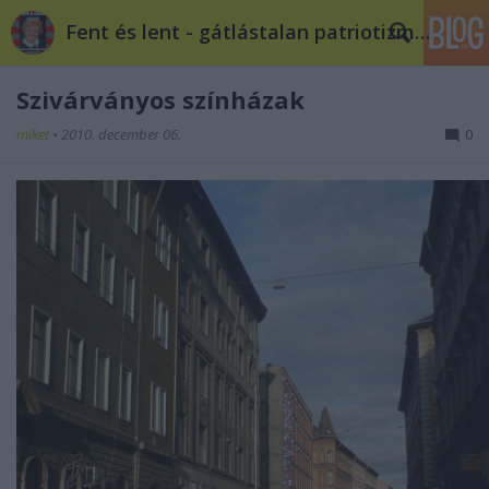
Fent és lent - gátlástalan patriotizmus
Szivárványos színházak
miket
•
2010. december 06.
0