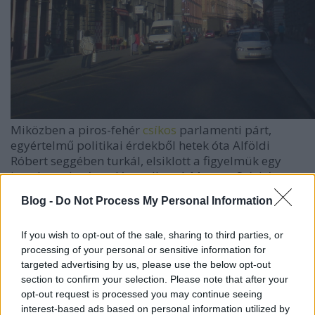
Miközben a piros-fehér
csíkos
parlamenti párt,
egyértelmű politikai érdekből hetek óta Alföldi
Róbert seggében turkál, elsiklott a figyelmük egy
igen komoly támadás mellett. A Magyar Színházat
liberálbolsevikmelegbiciklisták az éj leple alatt
Blog -
Do Not Process My Personal Information
szivárvány színűre festették. Lehet tüntetni!
Na jó vegyük komolyan a világot és örüljünk neki. A
If you wish to opt-out of the sale, sharing to third parties, or
processing of your personal or sensitive information for
szövetség39
elképesztő jó dekorációt készített a
targeted advertising by us, please use the below opt-out
mellékutcákban megbúvó igencsak randa
section to confirm your selection. Please note that after your
bunkerforma épületre. 200nm-en 2000 csillogó
opt-out request is processed you may continue seeing
villogó acéllapocskát helyeztek el az épület egyik
interest-based ads based on personal information utilized by
sarkán, ami a szűk utcákon végignézve is csillogóvá,