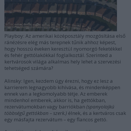
Playboy: Az amerikai középosztály mozgósítása első
ránézésre elég más terepnek tűnik ahhoz képest,
hogy hosszú éveken keresztül nyomorgó feketékkel
és fehér gettólakókkal foglalkoztál. Szerinted a
kertvárosok világa alkalmas hely lehet a szervezési
tehetséged számára?
Alinsky: Igen, kezdem úgy érezni, hogy ez lesz a
karrierem legnagyobb kihívása, és mindenképpen
ennek van a legkomolyabb tétje. Az emberek
mindenhol emberek, akkor is, ha gettókban,
rezervátumokban vagy barriókban
(spanyolajkú
többségű gettókban – szerk.)
élnek, és a kertváros csak
egy másfajta rezervátum – egy flancos gettó.