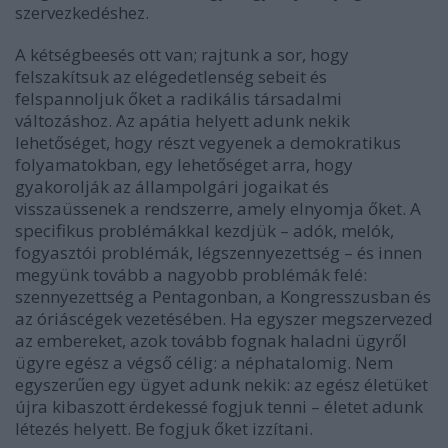
szervezkedéshez.
A kétségbeesés ott van; rajtunk a sor, hogy
felszakítsuk az elégedetlenség sebeit és
felspannoljuk őket a radikális társadalmi
változáshoz. Az apátia helyett adunk nekik
lehetőséget, hogy részt vegyenek a demokratikus
folyamatokban, egy lehetőséget arra, hogy
gyakorolják az állampolgári jogaikat és
visszaüssenek a rendszerre, amely elnyomja őket. A
specifikus problémákkal kezdjük – adók, melók,
fogyasztói problémák, légszennyezettség – és innen
megyünk tovább a nagyobb problémák felé:
szennyezettség a Pentagonban, a Kongresszusban és
az óriáscégek vezetésében. Ha egyszer megszervezed
az embereket, azok tovább fognak haladni ügyről
ügyre egész a végső célig: a néphatalomig. Nem
egyszerűen egy ügyet adunk nekik: az egész életüket
újra kibaszott érdekessé fogjuk tenni – életet adunk
létezés helyett. Be fogjuk őket izzítani.