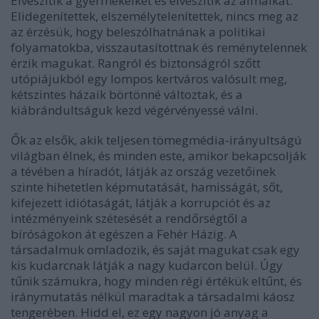
Elveszítik a gyermekeiket és elveszítik az álmaikat.
Elidegenítettek, elszemélytelenítettek, nincs meg az
az érzésük, hogy beleszólhatnának a politikai
folyamatokba, visszautasítottnak és reménytelennek
érzik magukat. Rangról és biztonságról szőtt
utópiájukból egy lompos kertváros valósult meg,
kétszintes házaik börtönné változtak, és a
kiábrándultságuk kezd végérvényessé válni.
Ők az elsők, akik teljesen tömegmédia-irányultságú
világban élnek, és minden este, amikor bekapcsolják
a tévében a híradót, látják az ország vezetőinek
szinte hihetetlen képmutatását, hamisságát, sőt,
kifejezett idiótaságát, látják a korrupciót és az
intézményeink szétesését a rendőrségtől a
bíróságokon át egészen a Fehér Házig. A
társadalmuk omladozik, és saját magukat csak egy
kis kudarcnak látják a nagy kudarcon belül. Úgy
tűnik számukra, hogy minden régi értékük eltűnt, és
iránymutatás nélkül maradtak a társadalmi káosz
tengerében. Hidd el, ez egy nagyon jó anyag a