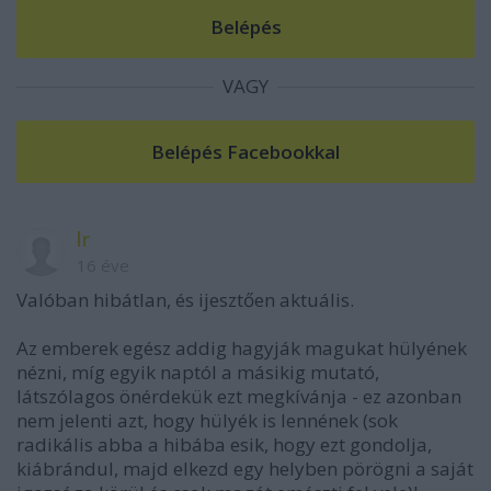
VAGY
lr
16 éve
Valóban hibátlan, és ijesztően aktuális.
Az emberek egész addig hagyják magukat hülyének
nézni, míg egyik naptól a másikig mutató,
látszólagos önérdekük ezt megkívánja - ez azonban
nem jelenti azt, hogy hülyék is lennének (sok
radikális abba a hibába esik, hogy ezt gondolja,
kiábrándul, majd elkezd egy helyben pörögni a saját