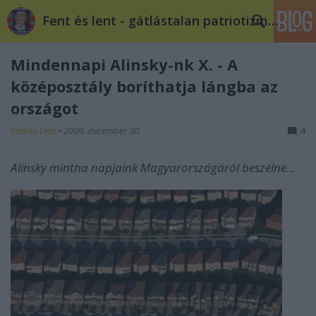
Fent és lent - gátlástalan patriotizmus
Mindennapi Alinsky-nk X. - A
középosztály boríthatja lángba az
országot
Fent és Lent
•
2009. december 30.
4
Alinsky mintha napjaink Magyarországáról beszélne...