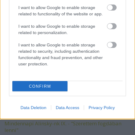
Tény, hogy a középosztály amorfabb, mint egy
I want to allow Google to enable storage
barrió Dél-Kaliforniában, és az egész országban kell
related to functionality of the website or app.
szervezni, nem csak egy konkrét városban. De a
szabályok ugyanazok. Azzal kezded, amid van,
I want to allow Google to enable storage
felépítesz egy közösséget a megoldandó
related to personalization.
problémákra, és aztán a megalakult közösséget
I want to allow Google to enable storage
példaként használod arra, hogy más közösségeket is
related to security, including authentication
elérj. Úgy fog működni, mint tintapaca, amely helyi
functionality and fraud prevention, and other
hatalmi gócpontokból indulva terjed az egész
user protection.
országban. Ha megvannak a kezdeti sikerek, a
folyamat lendületet nyer és lavinát indít el.
Részlet az 1972-es
interjúból
CONFIRM
Data Deletion
Data Access
Privacy Policy
A sorozat többi része:
Mindennapi Alinsky-nk IX. - "Szerettem fogdában
lenni"