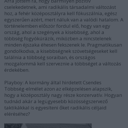
Arra jöttem rá, hogy bármilyen pozitív
cselekedetnek, ami radikális társadalmi változást
hoz, a fehér középosztályra kell fókuszálnia, egész
egyszerűen azért, mert náluk van a valódi hatalom. A
történelemben először fordul elő, hogy van egy
ország, ahol a szegények a kisebbség, ahol a
többség fogyókúrázik, miközben a nincstelenek
minden éjszaka éhesen fekszenek le. Pragmatikusan
gondolkodva, a kisebbségnek szövetségeseket kell
találnia a többség soraiban, és országos
mozgalommá kell szerveznie a többséget a változás
érdekében.
Playboy: A kormány által hirdetett Csendes
Többség-elmélet azon az elképzelésen alapszik,
hogy a középosztály nagy része konzervatív. Hogyan
tudnád akár a legügyesebb közösségszervező
taktikákkal is egyesíteni őket radikális céljaid
eléréséhez?