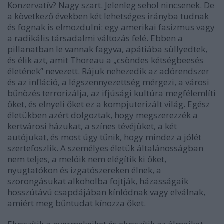
Konzervatív? Nagy szart. Jelenleg sehol nincsenek. De
a következő években két lehetséges irányba tudnak
és fognak is elmozdulni: egy amerikai fasizmus vagy
a radikális társadalmi változás felé. Ebben a
pillanatban le vannak fagyva, apátiába süllyedtek,
és élik azt, amit Thoreau a „csöndes kétségbeesés
életének” nevezett. Rájuk nehezedik az adórendszer
és az infláció, a légszennyezettség mérgezi, a városi
bűnözés terrorizálja, az ifjúsági kultúra megfélemlíti
őket, és elnyeli őket ez a kompjuterizált világ. Egész
életükben azért dolgoztak, hogy megszerezzék a
kertvárosi házukat, a színes tévéjüket, a két
autójukat, és most úgy tűnik, hogy mindez a jólét
szertefoszlik. A személyes életük általánosságban
nem teljes, a melóik nem elégítik ki őket,
nyugtatókon és izgatószereken élnek, a
szorongásukat alkoholba fojtják, házasságaik
hosszútávú csapdájában kínlódnak vagy elválnak,
amiért meg bűntudat kínozza őket.