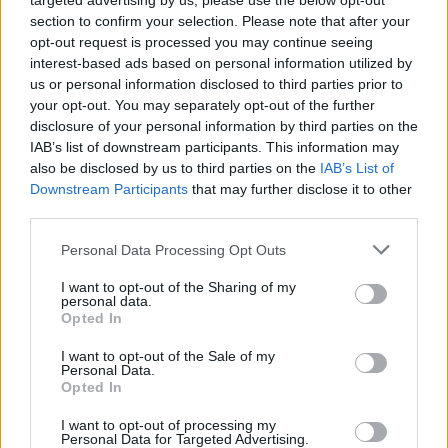
targeted advertising by us, please use the below opt-out
section to confirm your selection. Please note that after your
opt-out request is processed you may continue seeing
interest-based ads based on personal information utilized by
us or personal information disclosed to third parties prior to
your opt-out. You may separately opt-out of the further
disclosure of your personal information by third parties on the
IAB’s list of downstream participants. This information may
also be disclosed by us to third parties on the
IAB’s List of
Downstream Participants
that may further disclose it to other
third parties.
Please note that this website/app uses one or more Google
Personal Data Processing Opt Outs
services and may gather and store information including but
not limited to your visit or usage behaviour. You may click to
I want to opt-out of the Sharing of my
personal data.
grant or deny consent to Google and its third-party tags to
Opted In
use your data for below specified purposes in below Google
consent section.
I want to opt-out of the Sale of my
Personal Data.
Opted In
De kezdik belátni, hogy süllyedő hajón vannak és ha
nem kezdik el gyorsan kimerni a vizet, vele együtt
I want to opt-out of processing my
süllyednek el. Manapság a középosztály teljesen
Personal Data for Targeted Advertising.