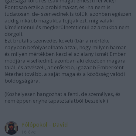
igazsága körül és csak magát emészti fel vele)!
Pontosan érzik a problémákat, és -ha nem is
tudatosan, de- szenvednek is tőlük, azonban egészen
addig inkább magukba fojtják ezt, míg valaki
kíméletlenül és megkerülhetetlenül az arcukba nem
dörgöli.
Ezt brutális szenvedés követi (bár a mértéke
nagyban befolyásolható azzal, hogy milyen hamar
és milyen mértékben kezd el az alany ismét Ember
módjára viselkedni), azonban aki eközben magára
talál, és átvészeli, az erősebb, igazabb Emberként
létezhet tovább, a saját maga és a közösség valódi
boldogságára.
(Közhelyesen hangozhat a fenti, de személyes, és
nem éppen enyhe tapasztalatból beszélek.)
Pólópokol - David
16 éve