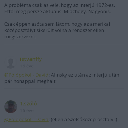
A probléma csak az vele, hogy az interjú 1972-es.
Ettől még persze aktuális. Miazhogy. Nagyonis.
Csak éppen azóta sem látom, hogy az amerikai
középosztályt sikerült volna a rendszer ellen
megszervezni.
istvanffy
16 éve
@Pólópokol - David
: Alinsky ez után az interjú után
pár hónappal meghalt
1.szóló
16 éve
@Pólópokol - David
: (éljen a Szélsőközép-osztály!;)