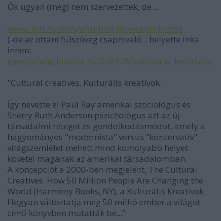
Ők ugyan (még) nem szervezettek, de ...
www.libri.hu/konyv/kulturalis-kreativok.html
(-de az ottani fülszöveg csapnivaló... helyette inka
innen:
gyertyalang.blogter.hu/206928/kulturalis_kreativok)
"Cultural creatives. Kulturális kreatívok.
Így nevezte el Paul Ray amerikai szociológus és
Sherry Ruth Anderson pszichológus azt az új
társadalmi réteget és gondolkodásmódot, amely a
hagyományos "modernista" versus "konzervatív"
világszemlélet mellett mind komolyabb helyet
követel magának az amerikai társadalomban.
A koncepciót a 2000-ben megjelent, The Cultural
Creatives. How 50 Million People Are Changing the
World (Harmony Books, NY), a Kulturális Kreatívok.
Hogyan változtatja meg 50 millió ember a világot
című könyvben mutatták be..."