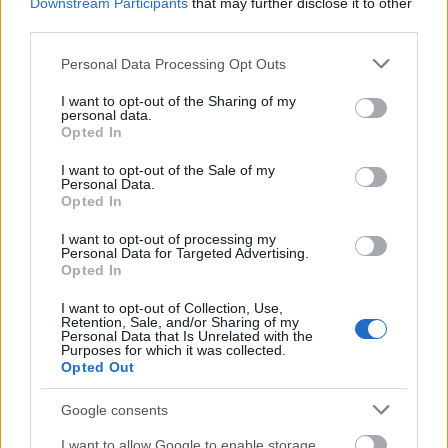
Downstream Participants
that may further disclose it to other
nurker
•
2010. május 13.
116
third parties.
Please note that this website/app uses one or more Google
Personal Data Processing Opt Outs
Az ipari forradalom idején Angliában az írek voltak a
services and may gather and store information including but
mocskos, kulturálatlan idegenek. Történetük
not limited to your visit or usage behaviour. You may click to
I want to opt-out of the Sharing of my
personal data.
nagyban különbözik a mai migránsokétól vagy a
grant or deny consent to Google and its third-party tags to
Opted In
cigányságétól. Az "ír jellem" kortárs leírásai
use your data for below specified purposes in below Google
valamiért mégis elképesztően hasonlítanak arra,
consent section.
I want to opt-out of the Sale of my
ahogy ma ezeket az…
Personal Data.
Opted In
Kósa Lajos fehér biciklin belovagol
I want to opt-out of processing my
Personal Data for Targeted Advertising.
Budapestre
Opted In
baum
•
2010. május 12.
60
I want to opt-out of Collection, Use,
Retention, Sale, and/or Sharing of my
Personal Data that Is Unrelated with the
Purposes for which it was collected.
Van az úgy, mikor az ember meglepődik. Van az úgy,
Opted Out
mikor ebben, az amúgy kiszámítható belpolitikában
történik meg ez. Amikor először csak a címet
Google consents
olvastam valahol, hogy: „Kerékpárral a parlament
alakuló ülésére”, természetesen egyből az ugrott be,
I want to allow Google to enable storage