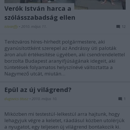
Verók István harca a
szólásszabadság ellen
istvanffy
•
2010. május 11.
12
Terézváros híres-hírhedt polgármestere, aki
gyanúsítottként szerepel az Andrássy úti paloták
áron aluli értékesítése ügyében, aki csendrendelettel
borzolta Budapest aranyifjúságának idegeit, aki
tüntetések folyamatos helyszínévé változtatta a
Nagymező utcát, miután…
Épül az új világrend?
dugovics titusz
•
2010. május 10.
1
Miközben mi testestül-lelkestül arra hajtunk, hogy
lehagyjuk végre a keletet, ráadásul közben utolérjük
a nyugatot, egy teljesen új világrend bontakozik ki.