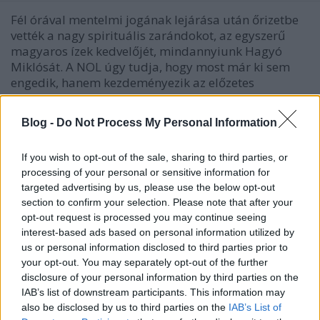
Fél órával mentelmi jogának lejárása után őrizetbe
vették a nagy spirituális zarándokot, az egyszerű
magyaros ízek kedvelőjét, mindannyiunk Hagyó
Miklósát. A NOL úgy tudja, hogy most már ki sem
engedik, hanem kezdeményezik az előzetes
letartóztatását. Nehéz volt…
Blog -
Do Not Process My Personal Information
Pintér Sándor börtönei
If you wish to opt-out of the sale, sharing to third parties, or
napon tamás
•
2010. május 14.
56
processing of your personal or sensitive information for
targeted advertising by us, please use the below opt-out
Most, hogy immár az ózdi nemzet-testrésszel is
section to confirm your selection. Please note that after your
megkonzultálták „ügyes-bajos” dolgait, vélhetően
opt-out request is processed you may continue seeing
azért, hogy egy nem mindenkinek az ízlése szerint
interest-based ads based on personal information utilized by
való rendteremtés társadalmi támogatását
us or personal information disclosed to third parties prior to
megmutassa, érdemes felidézni a nagy elkurvulások
your opt-out. You may separately opt-out of the further
és a nagy rendteremtések…
disclosure of your personal information by third parties on the
IAB’s list of downstream participants. This information may
also be disclosed by us to third parties on the
IAB’s List of
Az írek cigányok?