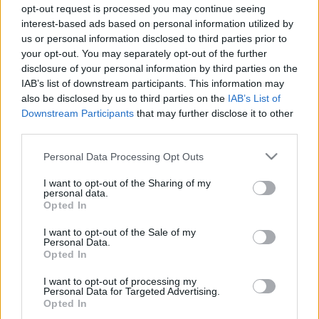
opt-out request is processed you may continue seeing
A Nemzeti Együttműködési Rendszer
interest-based ads based on personal information utilized by
kilátásai
us or personal information disclosed to third parties prior to
your opt-out. You may separately opt-out of the further
fam
•
2010. július 15.
27
disclosure of your personal information by third parties on the
IAB’s list of downstream participants. This information may
also be disclosed by us to third parties on the
IAB’s List of
FIGYELEM! A POSZT ÚN. IRÓNIÁT TARTALMAZ! „A
Downstream Participants
that may further disclose it to other
magyar nemzet önrendelkezésért vívott küzdelme
third parties.
1956-ban egy dicsőséges, de végül vérbe fojtott
forradalommal kezdődött. A küzdelem a
Please note that this website/app uses one or more Google
Personal Data Processing Opt Outs
rendszerváltás politikai paktumaival folytatódott és
services and may gather and store information including but
végül szabadság helyett…
not limited to your visit or usage behaviour. You may click to
I want to opt-out of the Sharing of my
personal data.
grant or deny consent to Google and its third-party tags to
Opted In
use your data for below specified purposes in below Google
Spanyol fieszta Pesten a döntő után
consent section.
I want to opt-out of the Sale of my
miket
•
2010. július 14.
7
Personal Data.
Opted In
A világbajnokság alatt gyönyörűen kirajzolódott,
I want to opt-out of processing my
Personal Data for Targeted Advertising.
mennyien használják Budapestet, ha van rá
Opted In
lehetőség. Tömegek ültek minden este a szabadtéri