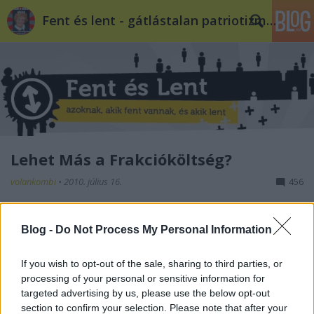
Fent és lent - gátlástalan patriotizmus
Lehet Más a Frakcióköltség?
volankombi
•
2010. július 16.
456
Kedd este a Gödörben tartózkodtam, ahol a
Blog -
Do Not Process My Personal Information
budapesti fiatalság szokásos vidám életét élte,
amikor nyolc körül a tömegben feltűnt a fél LMP-
frakció - persze ekkora létszámú csoport könnyedén
If you wish to opt-out of the sale, sharing to third parties, or
tud elvegyülni a tömegben, úgyhogy nem okoztak
processing of your personal or sensitive information for
targeted advertising by us, please use the below opt-out
feltűnést még úgy sem, hogy Schiffer…
section to confirm your selection. Please note that after your