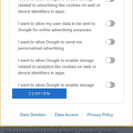
related to advertising like cookies on web or
köztársaság megalapításának
device identifiers in apps.
Fent és Lent
•
2010. november 16.
2
I want to allow my user data to be sent to
Google for online advertising purposes.
Nagy Vince országgyűlési képviselő beszámolója a
köztársaság kikiáltásáról 1918. november 16-án"A
I want to allow Google to send me
Ház [ti. az 1910-ben megválasztott országgyűlés]
personalized advertising.
egészen rövid ülést tart. Önmagát búcsúztatja és
temeti.Szász Károly elnök bejelenti, hogy egy óra
I want to allow Google to enable storage
múlva tartja a…
related to analytics like cookies on web or
device identifiers in apps.
48 - 18 - 56
I want to allow Google to enable storage
istvanffy
•
2010. november 16.
12
related to functionality of the website or app.
CONFIRM
I want to allow Google to enable storage
A modern magyar nemzetnek három nagy
related to personalization.
igazi, alulról jövő forradalma van: a 48-as, a 18-as és
Data Deletion
Data Access
Privacy Policy
az 56-os. Mind a magyar nép szabadságvágyának
I want to allow Google to enable storage
elemi erejű kirobbanása volt, miközben mindhárom
related to security, including authentication
forradalom élére került vezető - Kossuth, Károlyi,