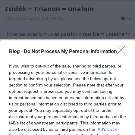
Zsidók + Trianon = unalom
napon tamás
•
2010. november 18.
79
Internacionalizmus és patriotizmus Nem untatnám
a kedves olvasót a baráti (galileAi haha) körünk
patrióta-populáris meggyőződésének
Blog -
Do Not Process My Personal Information
propagálásával, de arra azért fölhívnám a figyelmet,
hogy még az annyit átkozott „létező szocializmus”
If you wish to opt-out of the sale, sharing to third parties, or
baloldala sem volt…
processing of your personal or sensitive information for
targeted advertising by us, please use the below opt-out
section to confirm your selection. Please note that after your
opt-out request is processed you may continue seeing
interest-based ads based on personal information utilized by
us or personal information disclosed to third parties prior to
your opt-out. You may separately opt-out of the further
disclosure of your personal information by third parties on the
IAB’s list of downstream participants. This information may
also be disclosed by us to third parties on the
IAB’s List of