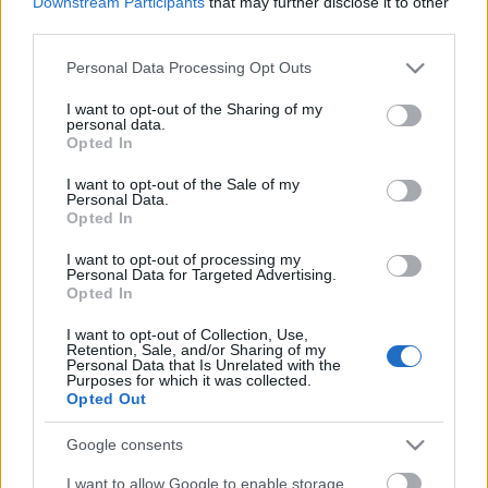
Downstream Participants
that may further disclose it to other
third parties.
Please note that this website/app uses one or more Google
Personal Data Processing Opt Outs
services and may gather and store information including but
not limited to your visit or usage behaviour. You may click to
I want to opt-out of the Sharing of my
personal data.
grant or deny consent to Google and its third-party tags to
Vágási Feri, Grabovsky, A Tenkes
Opted In
use your data for below specified purposes in below Google
kapitánya - mesehőseink a
consent section.
I want to opt-out of the Sale of my
Personal Data.
Parlamentben
Opted In
volankombi
•
2010. november 17.
17
I want to opt-out of processing my
Personal Data for Targeted Advertising.
Opted In
Remek apropója ennek a posztnak, hogy a
Facebook-on úgyis rajzfilmfigura-hét van, hiszen
I want to opt-out of Collection, Use,
rámutathatunk arra, hogy mesehőseink valóban
Retention, Sale, and/or Sharing of my
Personal Data that Is Unrelated with the
köztünk élnek: többek között a parlamenti
Purposes for which it was collected.
közvetítésekben, a híradókban is nap mint nap
Opted Out
viszontlátjuk holmiféle politikusoknak álcázva. A jó…
Google consents
A főrendek aktív résztvevői voltak a
I want to allow Google to enable storage