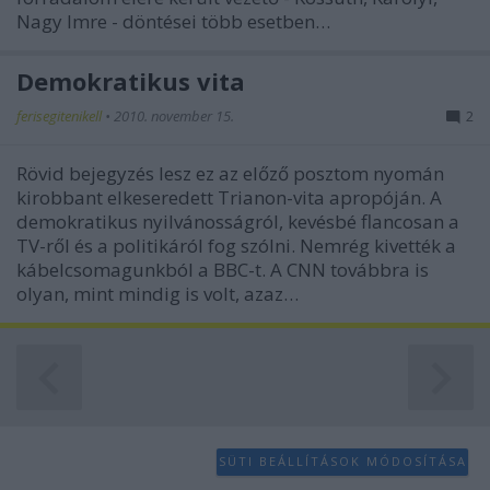
functionality and fraud prevention, and other
Nagy Imre - döntései több esetben…
user protection.
Demokratikus vita
ferisegitenikell
•
2010. november 15.
2
Rövid bejegyzés lesz ez az előző posztom nyomán
kirobbant elkeseredett Trianon-vita apropóján. A
demokratikus nyilvánosságról, kevésbé flancosan a
TV-ről és a politikáról fog szólni. Nemrég kivették a
kábelcsomagunkból a BBC-t. A CNN továbbra is
olyan, mint mindig is volt, azaz…
SÜTI BEÁLLÍTÁSOK MÓDOSÍTÁSA