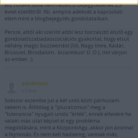
BIZTOSAN soha nem nézett:D bejegyzésemet 2,5
évvel ezelőttről. Kb. annyira adekvát a kapcsolati
elem mint a blogbejegyzés gondolataiban.
Persze, attól aki szerint attól lesz borzasztó átütő egy
gondolat/szabadasszociációs gyakorlat, hogy elsüt
néhány magic buzzwordot (56, Nagy Imre, Kádár,
Brüsszel, Birodalom.. bizantikus! :D :D ), mit várjon
az ember. :)
aeidennis
15 éve
Sokszor eszembe jut a két unió közti párhuzam
nekem is. Állítólag a "pluralizmus" meg a
"tolerancia" nyugati uniós "érték", ennek ellenére ha
valaki más utat képzel el egy probléma
megoldására, mint a KözpontiAgy, akkor jön azonnal
a fejmosás. És nem kell hadsereg, vannak más,