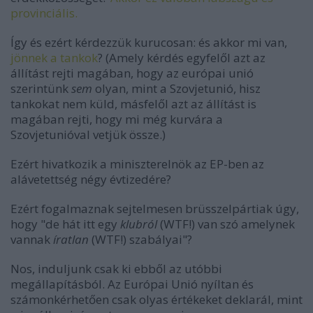
provinciális.
Így és ezért kérdezzük kurucosan: és akkor mi van,
jönnek a tankok
? (Amely kérdés egyfelől azt az
állítást rejti magában, hogy az európai unió
szerintünk
sem
olyan, mint a Szovjetunió, hisz
tankokat nem küld, másfelől azt az állítást is
magában rejti, hogy mi még kurvára a
Szovjetunióval vetjük össze.)
Ezért hivatkozik a miniszterelnök az EP-ben az
alávetettség négy évtizedére?
Ezért fogalmaznak sejtelmesen brüsszelpártiak úgy,
hogy "de hát itt egy
klubról
(WTF!) van szó amelynek
vannak
íratlan
(WTF!) szabályai"?
Nos, induljunk csak ki ebből az utóbbi
megállapításból. Az Európai Unió nyíltan és
számonkérhetően csak olyas értékeket deklarál, mint