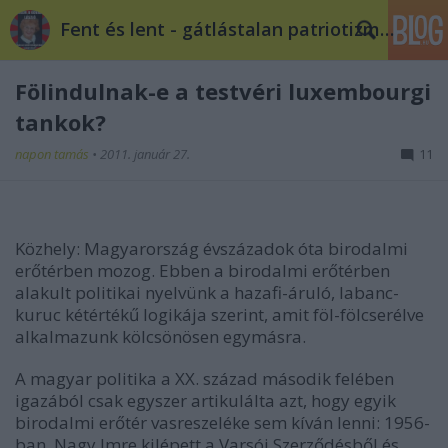
Fent és lent - gátlástalan patriotizmus
Fölindulnak-e a testvéri luxembourgi
tankok?
napon tamás
•
2011. január 27.
11
Közhely: Magyarország évszázadok óta birodalmi
erőtérben mozog. Ebben a birodalmi erőtérben
alakult politikai nyelvünk a hazafi-áruló, labanc-
kuruc kétértékű logikája szerint, amit föl-fölcserélve
alkalmazunk kölcsönösen egymásra.
A magyar politika a XX. század második felében
igazából csak egyszer artikulálta azt, hogy egyik
birodalmi erőtér vasreszeléke sem kíván lenni: 1956-
ban. Nagy Imre kilépett a Varsói Szerződésből és