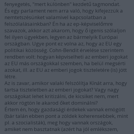
fenyegetés, "mert különben" kezdetű tagmondat.
És egy parlament nem arra való, hogy kifejezzük a
nemtetszésünket valamivel kapcsolatban a
felszólalásainkban? Én ha az ep-képviselőmre
szavazok, akkor azt akarom, hogy ő igenis szólaljon
fel ilyen ügyekben, legyen az bármelyik Európai
országban. Ugye pont ez volna az, hogy az EU egy
politikai közösség. Cohn-Bendit érvelése szerintem
rendben volt: hogyan képviselheti az emberi jogokat
az EU más országokkal szemben, ha belül megsérti
azokat, ill. az EU az emberi jogok tiszteletére (is) jött
létre.
Az is zavar, amikor valaki felszólítja Kínát arra, hogy
tartsa tiszteletben az emberi jogokat? Vagy nagy
országokat lehet kritizálni, de kicsiket nem, mert
akkor rögtön le akarod őket dominálni?
Értem én, hogy gazdasági érdekek vannak emögött
(bár talán ebben pont a zöldek koherensebbek, mint
pl. a szocialisták), meg hogy vannak országok,
amiket nem basztatnak (azért ha jól emlékszem,