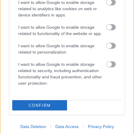
napon tamás
I want to allow Google to enable storage
related to analytics like cookies on web or
15 éve
device identifiers in apps.
@Kayaff
:
"A haldokló vezér nem Roslin hanem a renegát Cylon
I want to allow Google to enable storage
Six (Melanie vagy ki) akit Athena dob a Lomtárba a
related to functionality of the website or app.
gyerkőcével kapcsolatos kisebb félreértés kapcsán.
Na amikor ő haldoklik akkor pont Cottle buksiját
I want to allow Google to enable storage
látja, és az is stimmel hogy meghal mielőtt elérnék a
related to personalization.
Földet. Roslin meg simán strandol a nukleáris
I want to allow Google to enable storage
homokban a végén.."
related to security, including authentication
functionality and fraud prevention, and other
Pontos jelzők, tárgyszerűség, szerény felvezetés, ütős
user protection.
befejezés és, tenném hozzá: erős téma
CONFIRM
Kayaff
15 éve
@napon tamás
: Mekkorát vágtál vissza hogy
Data Deletion
Data Access
Privacy Policy
bevágod egy sorozatblogos (napon tomika olyat