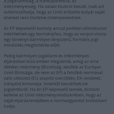
a jogállamiság, a transzparencia, az
intézményesség.
Ha valaki klubról beszél, csak azt
eufemizálhatja, hogy az Unió erősebb kutyái saját
elveiket nem tisztelve önkényeskednek.
Az EP képviselői komoly arccal
politikai ultimátumot
intézhetnek egy kormányhoz, hogy az vonjon vissza
egy törvényt bármilyen tényszerű, formális jogi
minősítés megtörténte előtt.
Pedig bármilyen jogállami és intézményes
eljárásban bízó ember megvárná, amíg az arra
illetékes
intézmény (Bizottság, később az Európai
Unió Bírósága, de nem az EP) a felsőbb normával
való ütközést (EU alapító szerződés, EK-rendelet,
irányelv) kimondja. Innentől beszélhetünk
jogsértésről. Ha én EP-képviselő lennék, bíznom
kellene az Unió intézményrendszerében, hogy az
saját eljárásrendjében a normaegyezést biztosítani
tudja.