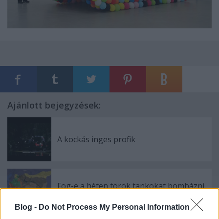
Ajánlott bejegyzések:
A kockás inges profik
Fog-e a héten török tankokat bombázni
az orosz légierő?
Blog -
Do Not Process My Personal Information