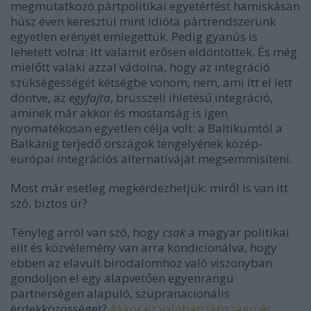
megmutatkozó pártpolitikai egyetértést hamiskásan
húsz éven keresztül mint idióta pártrendszerünk
egyetlen erényét emlegettük. Pedig gyanús is
lehetett volna: itt valamit erősen eldöntöttek. És még
mielőtt valaki azzal vádolna, hogy az integráció
szükségességét kétségbe vonom, nem, ami itt el lett
döntve, az
egyfajta
, brüsszeli ihletésű integráció,
aminek már akkor és mostanság is igen
nyomatékosan egyetlen célja volt: a Baltikumtól a
Balkánig terjedő országok tengelyének közép-
európai integrációs alternatíváját megsemmisíteni.
Most már esetleg megkérdezhetjük: miről is van itt
szó, biztos úr?
Tényleg arról van szó, hogy
csak
a magyar politikai
elit és közvélemény van arra kondicionálva, hogy
ebben az elavult birodalomhoz való viszonyban
gondoljon el egy alapvetően egyenrangú
partnerségen alapuló, szupranacionális
érdekközösséget?
Akkor ez valóban lábszagú és