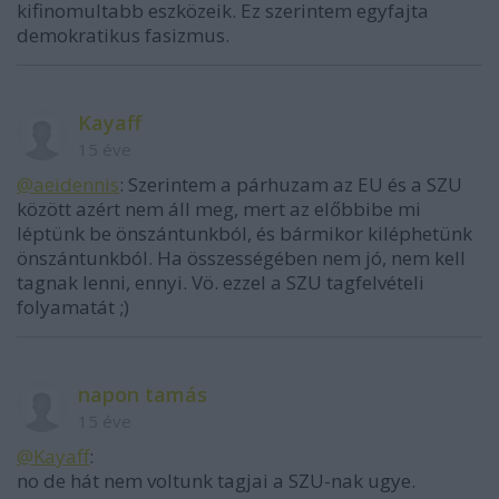
kifinomultabb eszközeik. Ez szerintem egyfajta
demokratikus fasizmus.
Kayaff
15 éve
@aeidennis
: Szerintem a párhuzam az EU és a SZU
között azért nem áll meg, mert az előbbibe mi
léptünk be önszántunkból, és bármikor kiléphetünk
önszántunkból. Ha összességében nem jó, nem kell
tagnak lenni, ennyi. Vö. ezzel a SZU tagfelvételi
folyamatát ;)
napon tamás
15 éve
@Kayaff
:
no de hát nem voltunk tagjai a SZU-nak ugye.