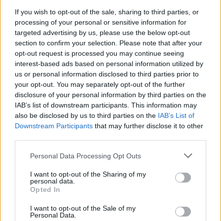
If you wish to opt-out of the sale, sharing to third parties, or
Hogy került az Iszlám Állam Párizsba?
processing of your personal or sensitive information for
targeted advertising by us, please use the below opt-out
section to confirm your selection. Please note that after your
opt-out request is processed you may continue seeing
interest-based ads based on personal information utilized by
Párizs: embertelen düh
us or personal information disclosed to third parties prior to
your opt-out. You may separately opt-out of the further
disclosure of your personal information by third parties on the
IAB’s list of downstream participants. This information may
also be disclosed by us to third parties on the
IAB’s List of
Nyilatkozat a menekültek sorsának
Downstream Participants
that may further disclose it to other
jobbításááért
third parties.
Please note that this website/app uses one or more Google
Personal Data Processing Opt Outs
services and may gather and store information including but
not limited to your visit or usage behaviour. You may click to
I want to opt-out of the Sharing of my
Szólj hozzá!
personal data.
grant or deny consent to Google and its third-party tags to
Opted In
use your data for below specified purposes in below Google
A hozzászóláshoz be kell lépned!
consent section.
I want to opt-out of the Sale of my
Personal Data.