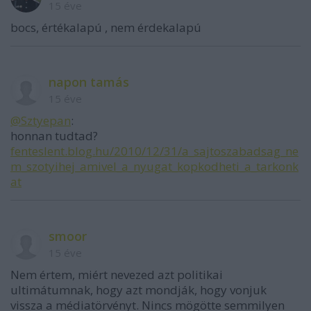
15 éve
bocs, értékalapú , nem érdekalapú
napon tamás
15 éve
@Sztyepan
:
honnan tudtad?
fenteslent.blog.hu/2010/12/31/a_sajtoszabadsag_ne
m_szotyihej_amivel_a_nyugat_kopkodheti_a_tarkonk
at
smoor
15 éve
Nem értem, miért nevezed azt politikai
ultimátumnak, hogy azt mondják, hogy vonjuk
vissza a médiatörvényt. Nincs mögötte semmilyen