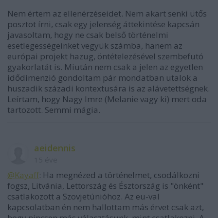
Nem értem az ellenérzéseidet. Nem akart senki ütős
posztot írni, csak egy jelenség áttekintése kapcsán
javasoltam, hogy ne csak belső történelmi
esetlegességeinket vegyük számba, hanem az
európai projekt hazug, öntételezésével szembefutó
gyakorlatát is. Miután nem csak a jelen az egyetlen
idődimenzió gondoltam pár mondatban utalok a
huszadik századi kontextusára is az alávetettségnek.
Leírtam, hogy Nagy Imre (Melanie vagy ki) mert oda
tartozott. Semmi mágia.
aeidennis
15 éve
@Kayaff
: Ha megnézed a történelmet, csodálkozni
fogsz, Litvánia, Lettország és Észtország is "önként"
csatlakozott a Szovjetúnióhoz. Az eu-val
kapcsolatban én nem hallottam más érvet csak azt,
hogy nincsen más választásunk, mint csatlakozni. A