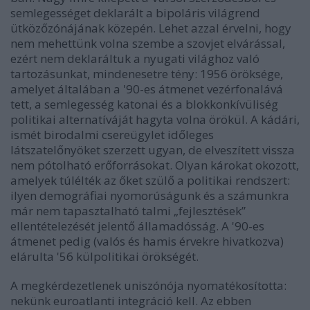
semlegességet deklarált a bipoláris világrend
ütközőzónájának közepén. Lehet azzal érvelni, hogy
nem mehettünk volna szembe a szovjet elvárással,
ezért nem deklaráltuk a nyugati világhoz való
tartozásunkat, mindenesetre tény: 1956 öröksége,
amelyet általában a '90-es átmenet vezérfonalává
tett, a semlegesség katonai és a blokkonkívüliség
politikai alternatíváját hagyta volna örökül. A kádári,
ismét birodalmi csereügylet időleges
látszatelőnyöket szerzett ugyan, de elveszített vissza
nem pótolható erőforrásokat. Olyan károkat okozott,
amelyek túlélték az őket szülő a politikai rendszert:
ilyen demográfiai nyomorúságunk és a számunkra
már nem tapasztalható talmi „fejlesztések”
ellentételezését jelentő államadósság. A '90-es
átmenet pedig (valós és hamis érvekre hivatkozva)
elárulta '56 külpolitikai örökségét.
A megkérdezetlenek uniszónója nyomatékosította:
nekünk euroatlanti integráció kell. Az ebben