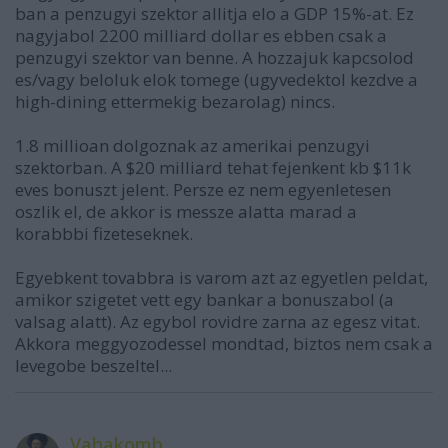
ban a penzugyi szektor allitja elo a GDP 15%-at. Ez
nagyjabol 2200 milliard dollar es ebben csak a
penzugyi szektor van benne. A hozzajuk kapcsolod
es/vagy beloluk elok tomege (ugyvedektol kezdve a
high-dining ettermekig bezarolag) nincs.
1.8 millioan dolgoznak az amerikai penzugyi
szektorban. A $20 milliard tehat fejenkent kb $11k
eves bonuszt jelent. Persze ez nem egyenletesen
oszlik el, de akkor is messze alatta marad a
korabbbi fizeteseknek.
Egyebkent tovabbra is varom azt az egyetlen peldat,
amikor szigetet vett egy bankar a bonuszabol (a
valsag alatt). Az egybol rovidre zarna az egesz vitat.
Akkora meggyozodessel mondtad, biztos nem csak a
levegobe beszeltel...
Vahakomb