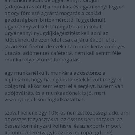
(adójóváírásként) a munkás. és ugyanennyi legyen
az egy főre eső agrártámogatás a családi
gazdaságban (birtokmérettől függetlenül).
ugyanennyivel kell támogatni a diákokat.
ugyanennyi nyugdíjkiegészítést kell adni az
időseknek. de ezen felül csak a járulékból lehet
járadékot fizetni. de ezek után nincs kedvezményes
utazás, adómentes cafeteria, nem kell semmiféle
munkahelyösztönző támogatás.
egy munkanélkülit munkára az ösztönöz a
leginkább, hogy ha legális keretek között megy el
dolgozni, akkor sem veszti el a segélyt. hanem van
adójóváírás. és a munkaadónak is jó. mert
viszonylag olcsón foglalkoztathat.
szóval kellene egy 10%-os nemzetközösségi adó. ami
az összes fogyasztásra, az összes beruházásra, az
összes kormányzati költésre, és az export-import
különbözetére (vagyis az összeurópai gdp-re)