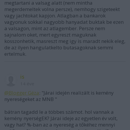
megtartani a valsag alatt (nem mintha
megerdemeltek volna persze), nemhogy szigeteekt
vagy jachtokat kapjon. Atlagban a bankarok
vagyonuk sokkal nagyobb hanyadat buktak be ezen
a valsagon, mint az atlagember. Persze nem
sajnalom oket, mert egyreszt maguknak
kosszonhetik, masreszt meg igy is maradt nekik eleg,
de az ilyen hangulatkelto butasagoknak semmi
ertelmuk.
is
14 éve
@Blogger Géza
: "Járai idején realizált is kemény
nyereségeket az MNB "
bátran tagadd le a többes számot. hol vannak a
kemény nyerségEK? Járai ideje az egyetlen év volt,
vagy hat? %-ban az a nyereség a tőkéhez mennyi