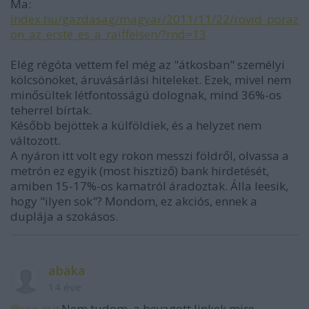
Ma:
index.hu/gazdasag/magyar/2011/11/22/rovid_poraz
on_az_erste_es_a_raiffeisen/?rnd=13
Elég régóta vettem fel még az "átkosban" személyi
kölcsönöket, áruvásárlási hiteleket. Ezek, mivel nem
minősültek létfontosságú dolognak, mind 36%-os
teherrel bírtak.
Később bejöttek a külföldiek, és a helyzet nem
változott.
A nyáron itt volt egy rokon messzi földről, olvassa a
metrón ez egyik (most hisztiző) bank hirdetését,
amiben 15-17%-os kamatról áradoztak. Álla leesik,
hogy "ilyen sok"? Mondom, ez akciós, ennek a
duplája a szokásos.
abaka
14 éve
@cso zsi
: Nem tudom, a bevagott linkek mire