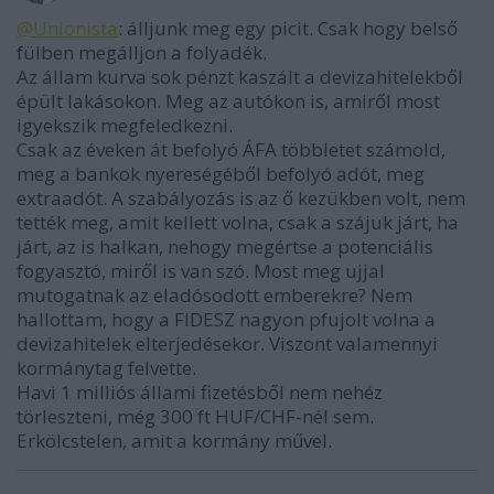
@Unionista
: álljunk meg egy picit. Csak hogy belső
fülben megálljon a folyadék.
Az állam kurva sok pénzt kaszált a devizahitelekből
épült lakásokon. Meg az autókon is, amiről most
igyekszik megfeledkezni.
Csak az éveken át befolyó ÁFA többletet számold,
meg a bankok nyereségéből befolyó adót, meg
extraadót. A szabályozás is az ő kezükben volt, nem
tették meg, amit kellett volna, csak a szájuk járt, ha
járt, az is halkan, nehogy megértse a potenciális
fogyasztó, miről is van szó. Most meg ujjal
mutogatnak az eladósodott emberekre? Nem
hallottam, hogy a FIDESZ nagyon pfujolt volna a
devizahitelek elterjedésekor. Viszont valamennyi
kormánytag felvette.
Havi 1 milliós állami fizetésből nem nehéz
törleszteni, még 300 ft HUF/CHF-nél sem.
Erkölcstelen, amit a kormány művel.