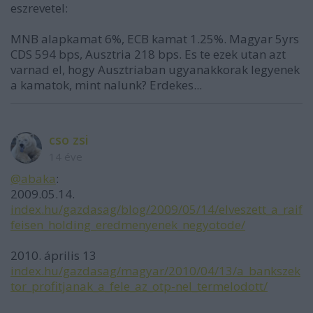
eszrevetel:
MNB alapkamat 6%, ECB kamat 1.25%. Magyar 5yrs
CDS 594 bps, Ausztria 218 bps. Es te ezek utan azt
varnad el, hogy Ausztriaban ugyanakkorak legyenek
a kamatok, mint nalunk? Erdekes...
cso zsi
14 éve
@abaka
:
2009.05.14.
index.hu/gazdasag/blog/2009/05/14/elveszett_a_raif
feisen_holding_eredmenyenek_negyotode/
2010. április 13
index.hu/gazdasag/magyar/2010/04/13/a_bankszek
tor_profitjanak_a_fele_az_otp-nel_termelodott/