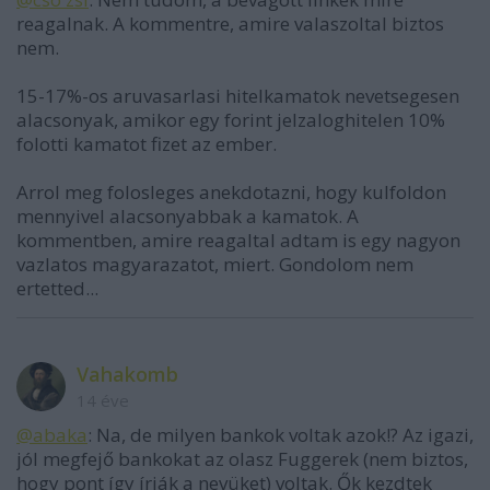
reagalnak. A kommentre, amire valaszoltal biztos
nem.
15-17%-os aruvasarlasi hitelkamatok nevetsegesen
alacsonyak, amikor egy forint jelzaloghitelen 10%
folotti kamatot fizet az ember.
Arrol meg folosleges anekdotazni, hogy kulfoldon
mennyivel alacsonyabbak a kamatok. A
kommentben, amire reagaltal adtam is egy nagyon
vazlatos magyarazatot, miert. Gondolom nem
ertetted...
Vahakomb
14 éve
@abaka
: Na, de milyen bankok voltak azok!? Az igazi,
jól megfejő bankokat az olasz Fuggerek (nem biztos,
hogy pont így írják a nevüket) voltak. Ők kezdtek