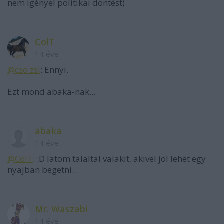
nem igényel politikai döntést)
ColT
14 éve
@cso zsi
: Ennyi.
Ezt mond abaka-nak...
abaka
14 éve
@ColT
: :D latom talaltal valakit, akivel jol lehet egy
nyajban begetni...
Mr. Waszabi
14 éve