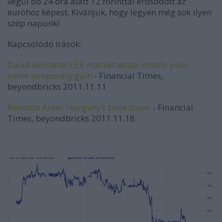
végül bő 24 óra alatt 12 forinttal erősödött az
euróhoz képest. Kívánjuk, hogy legyen még sok ilyen
szép napunk!
Kapcsolódó írások:
David Keohane: CEE market wrap: mostly pain…
some temporary gain
- Financial Times,
beyondbricks 2011.11.11
Benoitte Anne: Hungary’s false dawn
- Financial
Times, beyondbricks 2011.11.18.