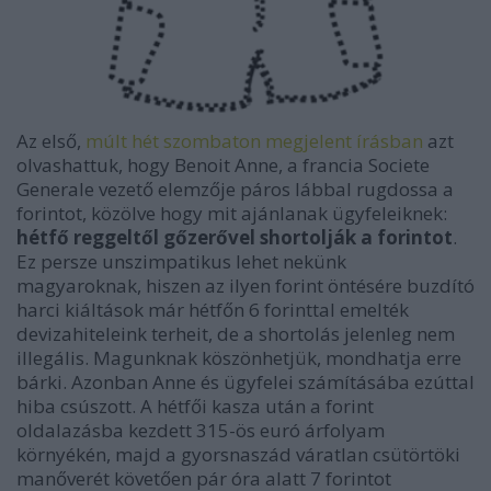
Az első,
múlt hét szombaton megjelent írásban
azt
olvashattuk, hogy Benoit Anne, a francia Societe
Generale vezető elemzője páros lábbal rugdossa a
forintot, közölve hogy mit ajánlanak ügyfeleiknek:
hétfő reggeltől gőzerővel shortolják a forintot
.
Ez persze unszimpatikus lehet nekünk
magyaroknak, hiszen az ilyen forint öntésére buzdító
harci kiáltások már hétfőn 6 forinttal emelték
devizahiteleink terheit, de a shortolás jelenleg nem
illegális. Magunknak köszönhetjük, mondhatja erre
bárki. Azonban Anne és ügyfelei számításába ezúttal
hiba csúszott. A hétfői kasza után a forint
oldalazásba kezdett 315-ös euró árfolyam
környékén, majd a gyorsnaszád váratlan csütörtöki
manőverét követően pár óra alatt 7 forintot