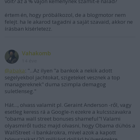
volt? az a % vajon keménynek számít-e nálad?
értem én, hogy próbálkozol, de a blogmotor nem
felejt. ha le akarod tagadni a saját szavaid, akkor ne
írásban kísérletezz.
Vahakomb
14 éve
@abaka
: "...Az ilyen "a bankok a nekik adott
segelyekbol jachtokat, szigeteket vesznek a top
managereknek" duma szimpla demagog
suletlenseg."
Hát..., olvass valamit pl. Geraint Anderson -ről, vagy
esetleg keress rá a Google-n ezekre a kulcsszavakra
"obama wall street bonuses shameful"! Valami
olyasmiről tudsz majd olvasni, hogy Obama dühös a
WallStreet -i bankárokra, mivel azok a kapott
bónuszaikat (20 milliárd dollár) hülyeségekre