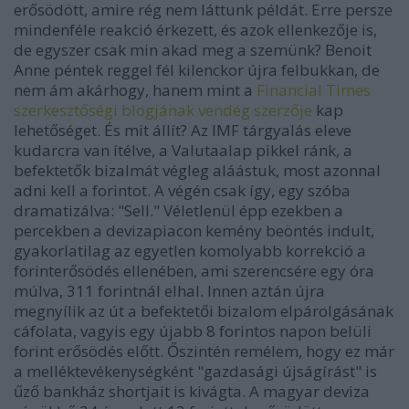
erősödött, amire rég nem láttunk példát. Erre persze
mindenféle reakció érkezett, és azok ellenkezője is,
de egyszer csak min akad meg a szemünk? Benoit
Anne péntek reggel fél kilenckor újra felbukkan, de
nem ám akárhogy, hanem mint a
Financial Times
szerkesztőségi blogjának vendég szerzője
kap
lehetőséget. És mit állít? Az IMF tárgyalás eleve
kudarcra van ítélve, a Valutaalap pikkel ránk, a
befektetők bizalmát végleg aláástuk, most azonnal
adni kell a forintot. A végén csak így, egy szóba
dramatizálva: "Sell." Véletlenül épp ezekben a
percekben a devizapiacon kemény beöntés indult,
gyakorlatilag az egyetlen komolyabb korrekció a
forinterősödés ellenében, ami szerencsére egy óra
múlva, 311 forintnál elhal. Innen aztán újra
megnyílik az út a befektetői bizalom elpárolgásának
cáfolata, vagyis egy újabb 8 forintos napon belüli
forint erősödés előtt. Őszintén remélem, hogy ez már
a melléktevékenységként "gazdasági újságírást" is
űző bankház shortjait is kivágta. A magyar deviza