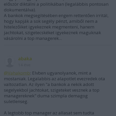
először diktálni a politikában (legalábbis pontosan
dokumentálva).
A bankok megsegítésében engem rettentően irritál,
hogy kapják a sok segély pénzt, amiből nem a
hitelezőiket igyekeznek megmenteni, hanem
jachtokat, szigetecskéket igyekeznek maguknak
vásárolni a top managerek...
abaka
14 éve
@Vahakomb
: Elvben ugyanolyanok, mint a
mostaniak. Legalabbis az alapotlet evezredek ota
valtozatlan. Az ilyen "a bankok a nekik adott
segelyekbol jachtokat, szigeteket vesznek a top
managereknek" duma szimpla demagog
suletlenseg.
A legtobb top manager az allasat sem tudta