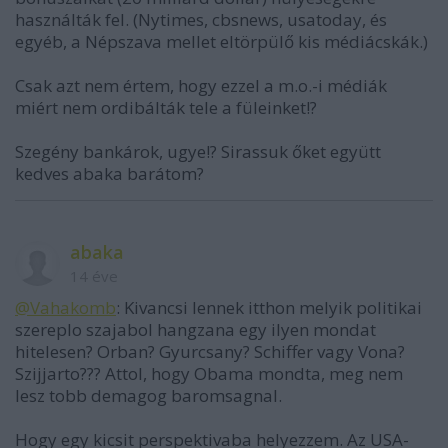
használták fel. (Nytimes, cbsnews, usatoday, és
egyéb, a Népszava mellet eltörpülő kis médiácskák.)
Csak azt nem értem, hogy ezzel a m.o.-i médiák
miért nem ordibálták tele a füleinket!?
Szegény bankárok, ugye!? Sirassuk őket együtt
kedves abaka barátom?
abaka
14 éve
@Vahakomb
: Kivancsi lennek itthon melyik politikai
szereplo szajabol hangzana egy ilyen mondat
hitelesen? Orban? Gyurcsany? Schiffer vagy Vona?
Szijjarto??? Attol, hogy Obama mondta, meg nem
lesz tobb demagog baromsagnal.
Hogy egy kicsit perspektivaba helyezzem. Az USA-