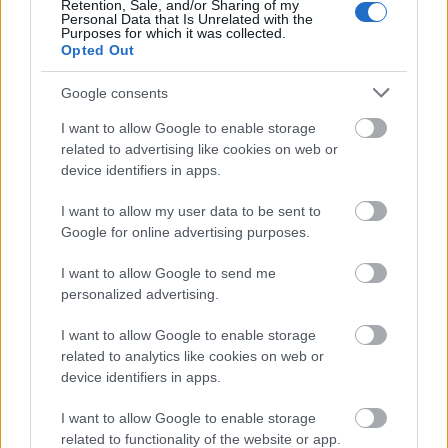
Retention, Sale, and/or Sharing of my
Crescendo
Personal Data that Is Unrelated with the
Purposes for which it was collected.
14 éve
Opted Out
@waszabi
: miert, a bankok panaszkodtak, amikor
Google consents
dolt a le nekik a devizahitelezesbol? Epp ugy, mint az
un. vezereink es bolcseink a kormanyokban.
I want to allow Google to enable storage
Persze a valsagot sem a politika, sem a bankszfera
related to advertising like cookies on web or
nem sinyli meg.
device identifiers in apps.
Ha gond van az adofizeton mindig lehet huzni egy
tovabbit. :(
I want to allow my user data to be sent to
Google for online advertising purposes.
I want to allow Google to send me
abaka
personalized advertising.
14 éve
I want to allow Google to enable storage
@cso zsi
: Ne haragudj, de ebbol a "piocakent szivjak
related to analytics like cookies on web or
az emberek veret" stilusu epito vitakbol nekem eleg
device identifiers in apps.
napi egy. Te nem ervelni vagy beszelgetni szeretnel,
hanem visszahallani a sajat velemenyedet valaki
I want to allow Google to enable storage
mastol, ezzel is megerositve, hogy igazad van. Hiszen
related to functionality of the website or app.