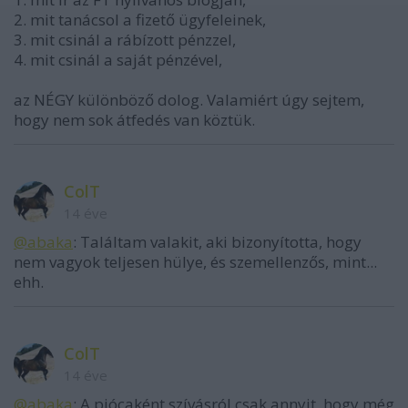
2. mit tanácsol a fizető ügyfeleinek,
3. mit csinál a rábízott pénzzel,
4. mit csinál a saját pénzével,
az NÉGY különböző dolog. Valamiért úgy sejtem,
hogy nem sok átfedés van köztük.
ColT
14 éve
@abaka
: Találtam valakit, aki bizonyította, hogy
nem vagyok teljesen hülye, és szemellenzős, mint...
ehh.
ColT
14 éve
@abaka
: A piócaként szívásról csak annyit, hogy még