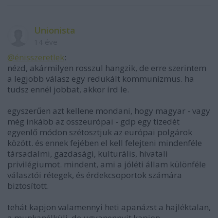
Unionista
14 éve
@énisszeretlek
:
nézd, akármilyen rosszul hangzik, de erre szerintem
a legjobb válasz egy redukált kommunizmus. ha
tudsz ennél jobbat, akkor írd le.
egyszerűen azt kellene mondani, hogy magyar - vagy
még inkább az összeurópai - gdp egy tizedét
egyenlő módon szétosztjuk az európai polgárok
között. és ennek fejében el kell felejteni mindenféle
társadalmi, gazdasági, kulturális, hivatali
privilégiumot. mindent, ami a jóléti állam különféle
választói rétegek, és érdekcsoportok számára
biztosított.
tehát kapjon valamennyi heti apanázst a hajléktalan,
a munkanélküli. de ugyanennyit kapjon