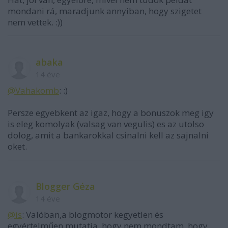
mondani rá, maradjunk annyiban, hogy szigetet
nem vettek. :))
abaka
14 éve
@Vahakomb
: :)
Persze egyebkent az igaz, hogy a bonuszok meg igy
is eleg komolyak (valsag van vegulis) es az utolso
dolog, amit a bankarokkal csinalni kell az sajnalni
oket.
Blogger Géza
14 éve
@is
: Valóban,a blogmotor kegyetlen és
egyértelműen mutatja, hogy nem mondtam, hogy