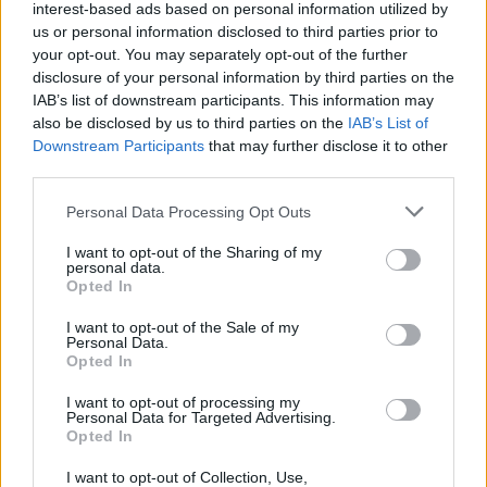
14 éve
interest-based ads based on personal information utilized by
us or personal information disclosed to third parties prior to
@Jozicsenko, aki inkább lenne pék...
:
your opt-out. You may separately opt-out of the further
s ez nagyon-nagyon megéri majd a külföldieknek, ha
disclosure of your personal information by third parties on the
Ftban lesz a kötvénykibocsájtás
IAB’s list of downstream participants. This information may
(1 mrd euroért ugye most kapnának 300 mrd Ft-ot:
also be disclosed by us to third parties on the
IAB’s List of
egy év mulva 8%-os kamattal ez majd 324 mrd Ft
Downstream Participants
that may further disclose it to other
lesz, 260-nal visszaosztva 1,24 mrd euro lesz: egy
third parties.
évre! bödületesen jó hozam... csak azt kell majd
hiresztelni, hogy itt kérem minden jó...)
Please note that this website/app uses one or more Google
Personal Data Processing Opt Outs
services and may gather and store information including but
hát jah. van benne valami...
not limited to your visit or usage behaviour. You may click to
I want to opt-out of the Sharing of my
personal data.
grant or deny consent to Google and its third-party tags to
Opted In
use your data for below specified purposes in below Google
consent section.
I want to opt-out of the Sale of my
kerdesek05
Personal Data.
Opted In
14 éve
@Kuku
: nem rossz, de ezt már mikor meg kellett
I want to opt-out of processing my
Personal Data for Targeted Advertising.
volna lépni..
Opted In
I want to opt-out of Collection, Use,