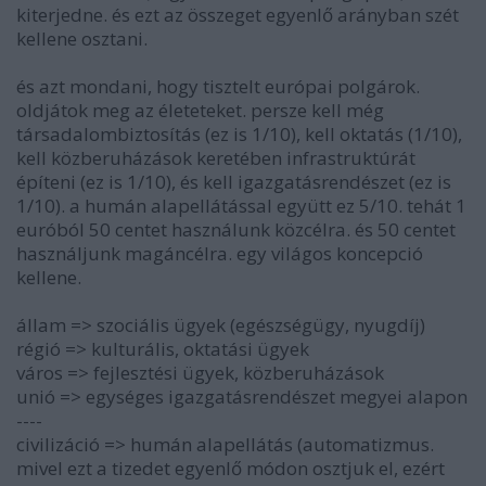
kiterjedne. és ezt az összeget egyenlő arányban szét
kellene osztani.
és azt mondani, hogy tisztelt európai polgárok.
oldjátok meg az életeteket. persze kell még
társadalombiztosítás (ez is 1/10), kell oktatás (1/10),
kell közberuházások keretében infrastruktúrát
építeni (ez is 1/10), és kell igazgatásrendészet (ez is
1/10). a humán alapellátással együtt ez 5/10. tehát 1
euróból 50 centet használunk közcélra. és 50 centet
használjunk magáncélra. egy világos koncepció
kellene.
állam => szociális ügyek (egészségügy, nyugdíj)
régió => kulturális, oktatási ügyek
város => fejlesztési ügyek, közberuházások
unió => egységes igazgatásrendészet megyei alapon
----
civilizáció => humán alapellátás (automatizmus.
mivel ezt a tizedet egyenlő módon osztjuk el, ezért