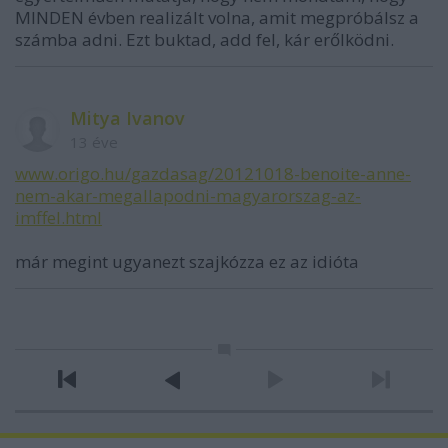
MINDEN évben realizált volna, amit megpróbálsz a
számba adni. Ezt buktad, add fel, kár erőlködni.
Mitya Ivanov
13 éve
www.origo.hu/gazdasag/20121018-benoite-anne-
nem-akar-megallapodni-magyarorszag-az-
imffel.html
már megint ugyanezt szajkózza ez az idióta