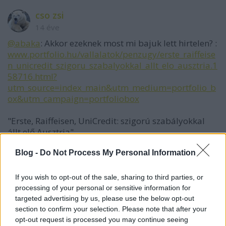
cso zsi
14 éve
@abaka
: Akkor ezeknek most mi bajuk lett hirtelen? :
www.portfolio.hu/vallalatok/penzugy/erste_raiffeise
n_unicredit_szigoru_szabalyokkal_allt_elo_ausztria.1
58716.html?
utm_source=index_main&utm_medium=portfolio_b
ox&utm_campaign=portfoliobox
"Erste, Raiffeisen, UniCredit: szigorú szabályokkal
állt elő Ausztria"
Ez a három bank sír, mint a fürdősk****, de csak a
Blog -
Do Not Process My Personal Information
vasfüggönytől keletre szívják piócaként az emberek
vérét. Nyugat-Európában épp csak jelen vannak.
If you wish to opt-out of the sale, sharing to third parties, or
processing of your personal or sensitive information for
targeted advertising by us, please use the below opt-out
section to confirm your selection. Please note that after your
kerdesek05
opt-out request is processed you may continue seeing