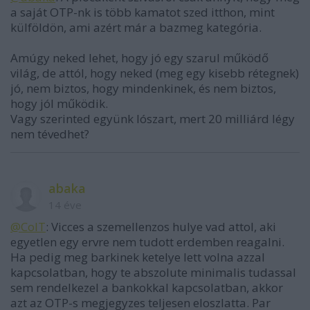
a saját OTP-nk is több kamatot szed itthon, mint
külföldön, ami azért már a bazmeg kategória.
Amúgy neked lehet, hogy jó egy szarul működő
világ, de attól, hogy neked (meg egy kisebb rétegnek)
jó, nem biztos, hogy mindenkinek, és nem biztos,
hogy jól működik.
Vagy szerinted együnk lószart, mert 20 milliárd légy
nem tévedhet?
abaka
14 éve
@ColT
: Vicces a szemellenzos hulye vad attol, aki
egyetlen egy ervre nem tudott erdemben reagalni.
Ha pedig meg barkinek ketelye lett volna azzal
kapcsolatban, hogy te abszolute minimalis tudassal
sem rendelkezel a bankokkal kapcsolatban, akkor
azt az OTP-s megjegyzes teljesen eloszlatta. Par