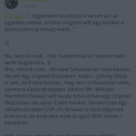
14 éve
@abaka
: "...Egyebkent tovabbra is varom azt az
egyetlen peldat, amikor szigetet vett egy bankar a
bonuszabol (a valsag alatt)..."
:))
Na, nézzük csak... Hát, tudtommal az ilyesmit nem
verik nagydobra. :))
Nos, nézzük csak... Michael Schumacher nem bankár,
de vett egy szigetet Dubaiban. Aztán... Johnny Depp
is vett, de ő sem bankár, meg nem is Dubaiban vette,
hanem a Karib térségben. Valami Mr. William
Hamilton (fiaival) vett tavaly februárban egy szigetet
Skóciában, de sajna ő sem bankár, hanem csak egy
vállalkozó (talán EVÁ-s?). Kínaiak is vásárolgatnak
erre-arra, de azok sem azok az igazi Wall Street -i
bankárok.
Hát, jól van, egyelőre, mivel nem tudok példát