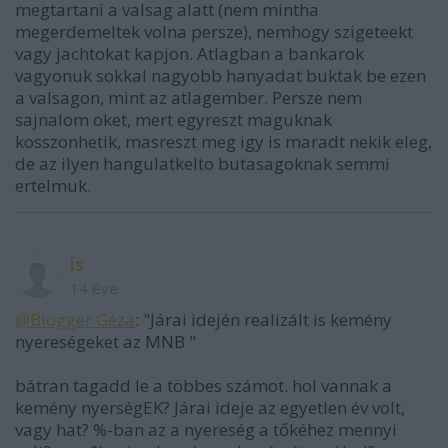
megtartani a valsag alatt (nem mintha
megerdemeltek volna persze), nemhogy szigeteekt
vagy jachtokat kapjon. Atlagban a bankarok
vagyonuk sokkal nagyobb hanyadat buktak be ezen
a valsagon, mint az atlagember. Persze nem
sajnalom oket, mert egyreszt maguknak
kosszonhetik, masreszt meg igy is maradt nekik eleg,
de az ilyen hangulatkelto butasagoknak semmi
ertelmuk.
is
14 éve
@Blogger Géza
: "Járai idején realizált is kemény
nyereségeket az MNB "
bátran tagadd le a többes számot. hol vannak a
kemény nyerségEK? Járai ideje az egyetlen év volt,
vagy hat? %-ban az a nyereség a tőkéhez mennyi