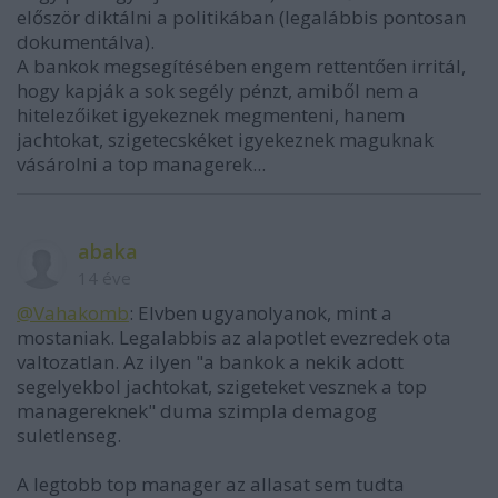
először diktálni a politikában (legalábbis pontosan
dokumentálva).
A bankok megsegítésében engem rettentően irritál,
hogy kapják a sok segély pénzt, amiből nem a
hitelezőiket igyekeznek megmenteni, hanem
jachtokat, szigetecskéket igyekeznek maguknak
vásárolni a top managerek...
abaka
14 éve
@Vahakomb
: Elvben ugyanolyanok, mint a
mostaniak. Legalabbis az alapotlet evezredek ota
valtozatlan. Az ilyen "a bankok a nekik adott
segelyekbol jachtokat, szigeteket vesznek a top
managereknek" duma szimpla demagog
suletlenseg.
A legtobb top manager az allasat sem tudta