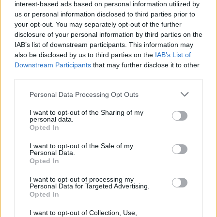
14 éve
interest-based ads based on personal information utilized by
us or personal information disclosed to third parties prior to
@Jozicsenko, aki inkább lenne pék...
:
your opt-out. You may separately opt-out of the further
s ez nagyon-nagyon megéri majd a külföldieknek, ha
disclosure of your personal information by third parties on the
Ftban lesz a kötvénykibocsájtás
IAB’s list of downstream participants. This information may
(1 mrd euroért ugye most kapnának 300 mrd Ft-ot:
also be disclosed by us to third parties on the
IAB’s List of
egy év mulva 8%-os kamattal ez majd 324 mrd Ft
Downstream Participants
that may further disclose it to other
lesz, 260-nal visszaosztva 1,24 mrd euro lesz: egy
third parties.
évre! bödületesen jó hozam... csak azt kell majd
hiresztelni, hogy itt kérem minden jó...)
Please note that this website/app uses one or more Google
Personal Data Processing Opt Outs
services and may gather and store information including but
hát jah. van benne valami...
not limited to your visit or usage behaviour. You may click to
I want to opt-out of the Sharing of my
personal data.
grant or deny consent to Google and its third-party tags to
Opted In
use your data for below specified purposes in below Google
consent section.
I want to opt-out of the Sale of my
kerdesek05
Personal Data.
Opted In
14 éve
@Kuku
: nem rossz, de ezt már mikor meg kellett
I want to opt-out of processing my
Personal Data for Targeted Advertising.
volna lépni..
Opted In
I want to opt-out of Collection, Use,