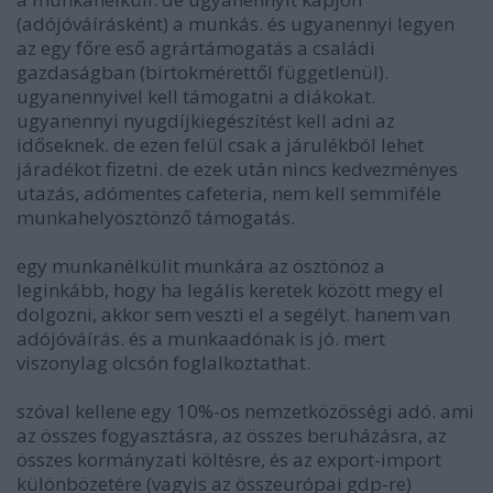
(adójóváírásként) a munkás. és ugyanennyi legyen
az egy főre eső agrártámogatás a családi
gazdaságban (birtokmérettől függetlenül).
ugyanennyivel kell támogatni a diákokat.
ugyanennyi nyugdíjkiegészítést kell adni az
időseknek. de ezen felül csak a járulékból lehet
járadékot fizetni. de ezek után nincs kedvezményes
utazás, adómentes cafeteria, nem kell semmiféle
munkahelyösztönző támogatás.
egy munkanélkülit munkára az ösztönöz a
leginkább, hogy ha legális keretek között megy el
dolgozni, akkor sem veszti el a segélyt. hanem van
adójóváírás. és a munkaadónak is jó. mert
viszonylag olcsón foglalkoztathat.
szóval kellene egy 10%-os nemzetközösségi adó. ami
az összes fogyasztásra, az összes beruházásra, az
összes kormányzati költésre, és az export-import
különbözetére (vagyis az összeurópai gdp-re)