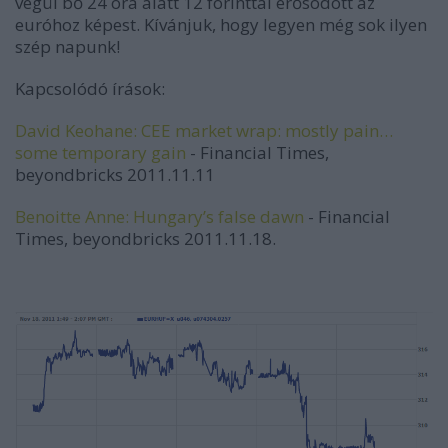
végül bő 24 óra alatt 12 forinttal erősödött az
euróhoz képest. Kívánjuk, hogy legyen még sok ilyen
szép napunk!
Kapcsolódó írások:
David Keohane: CEE market wrap: mostly pain…
some temporary gain
- Financial Times,
beyondbricks 2011.11.11
Benoitte Anne: Hungary’s false dawn
- Financial
Times, beyondbricks 2011.11.18.