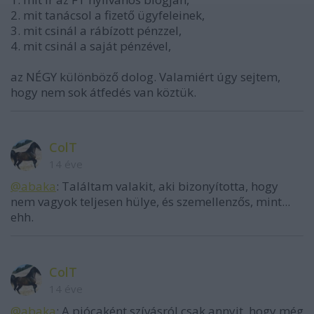
2. mit tanácsol a fizető ügyfeleinek,
3. mit csinál a rábízott pénzzel,
4. mit csinál a saját pénzével,
az NÉGY különböző dolog. Valamiért úgy sejtem,
hogy nem sok átfedés van köztük.
ColT
14 éve
@abaka
: Találtam valakit, aki bizonyította, hogy
nem vagyok teljesen hülye, és szemellenzős, mint...
ehh.
ColT
14 éve
@abaka
: A piócaként szívásról csak annyit, hogy még