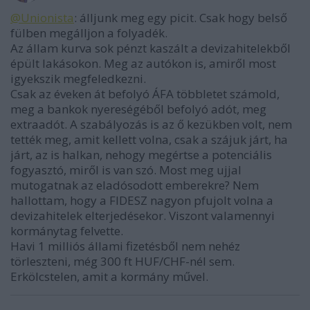
@Unionista
: álljunk meg egy picit. Csak hogy belső
fülben megálljon a folyadék.
Az állam kurva sok pénzt kaszált a devizahitelekből
épült lakásokon. Meg az autókon is, amiről most
igyekszik megfeledkezni.
Csak az éveken át befolyó ÁFA többletet számold,
meg a bankok nyereségéből befolyó adót, meg
extraadót. A szabályozás is az ő kezükben volt, nem
tették meg, amit kellett volna, csak a szájuk járt, ha
járt, az is halkan, nehogy megértse a potenciális
fogyasztó, miről is van szó. Most meg ujjal
mutogatnak az eladósodott emberekre? Nem
hallottam, hogy a FIDESZ nagyon pfujolt volna a
devizahitelek elterjedésekor. Viszont valamennyi
kormánytag felvette.
Havi 1 milliós állami fizetésből nem nehéz
törleszteni, még 300 ft HUF/CHF-nél sem.
Erkölcstelen, amit a kormány művel.