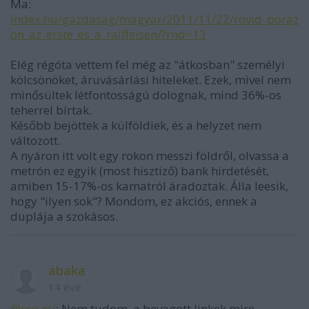
Ma:
index.hu/gazdasag/magyar/2011/11/22/rovid_poraz
on_az_erste_es_a_raiffeisen/?rnd=13
Elég régóta vettem fel még az "átkosban" személyi
kölcsönöket, áruvásárlási hiteleket. Ezek, mivel nem
minősültek létfontosságú dolognak, mind 36%-os
teherrel bírtak.
Később bejöttek a külföldiek, és a helyzet nem
változott.
A nyáron itt volt egy rokon messzi földről, olvassa a
metrón ez egyik (most hisztiző) bank hirdetését,
amiben 15-17%-os kamatról áradoztak. Álla leesik,
hogy "ilyen sok"? Mondom, ez akciós, ennek a
duplája a szokásos.
abaka
14 éve
@cso zsi
: Nem tudom, a bevagott linkek mire