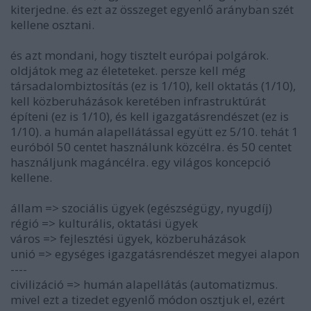
kiterjedne. és ezt az összeget egyenlő arányban szét
kellene osztani.
és azt mondani, hogy tisztelt európai polgárok.
oldjátok meg az életeteket. persze kell még
társadalombiztosítás (ez is 1/10), kell oktatás (1/10),
kell közberuházások keretében infrastruktúrát
építeni (ez is 1/10), és kell igazgatásrendészet (ez is
1/10). a humán alapellátással együtt ez 5/10. tehát 1
euróból 50 centet használunk közcélra. és 50 centet
használjunk magáncélra. egy világos koncepció
kellene.
állam => szociális ügyek (egészségügy, nyugdíj)
régió => kulturális, oktatási ügyek
város => fejlesztési ügyek, közberuházások
unió => egységes igazgatásrendészet megyei alapon
----
civilizáció => humán alapellátás (automatizmus.
mivel ezt a tizedet egyenlő módon osztjuk el, ezért