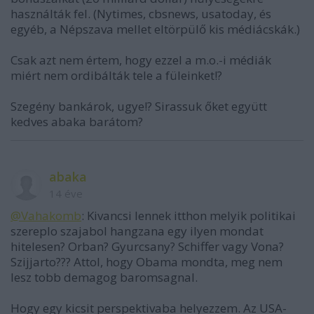
használták fel. (Nytimes, cbsnews, usatoday, és
egyéb, a Népszava mellet eltörpülő kis médiácskák.)
Csak azt nem értem, hogy ezzel a m.o.-i médiák
miért nem ordibálták tele a füleinket!?
Szegény bankárok, ugye!? Sirassuk őket együtt
kedves abaka barátom?
abaka
14 éve
@Vahakomb
: Kivancsi lennek itthon melyik politikai
szereplo szajabol hangzana egy ilyen mondat
hitelesen? Orban? Gyurcsany? Schiffer vagy Vona?
Szijjarto??? Attol, hogy Obama mondta, meg nem
lesz tobb demagog baromsagnal.
Hogy egy kicsit perspektivaba helyezzem. Az USA-