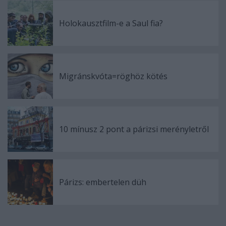
Holokausztfilm-e a Saul fia?
Migránskvóta=röghöz kötés
10 mínusz 2 pont a párizsi merényletről
Párizs: embertelen düh