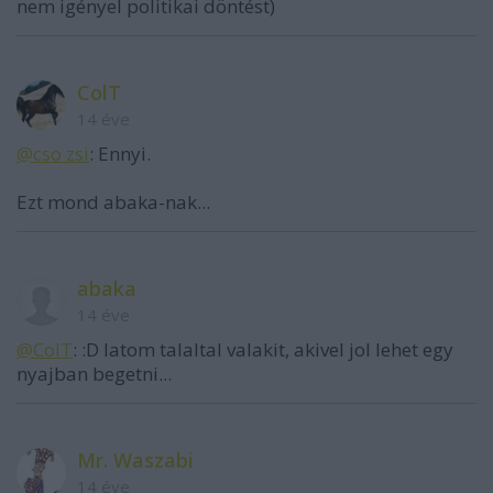
nem igényel politikai döntést)
ColT
14 éve
@cso zsi
: Ennyi.
Ezt mond abaka-nak...
abaka
14 éve
@ColT
: :D latom talaltal valakit, akivel jol lehet egy
nyajban begetni...
Mr. Waszabi
14 éve