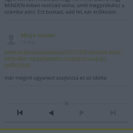
MINDEN évben realizált volna, amit megpróbálsz a
számba adni. Ezt buktad, add fel, kár erőlködni.
Mitya Ivanov
13 éve
www.origo.hu/gazdasag/20121018-benoite-anne-
nem-akar-megallapodni-magyarorszag-az-
imffel.html
már megint ugyanezt szajkózza ez az idióta