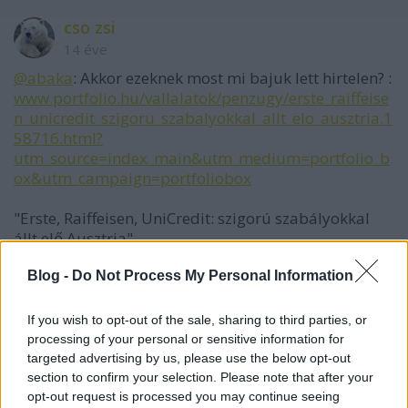
cso zsi
14 éve
@abaka
: Akkor ezeknek most mi bajuk lett hirtelen? :
www.portfolio.hu/vallalatok/penzugy/erste_raiffeise
n_unicredit_szigoru_szabalyokkal_allt_elo_ausztria.1
58716.html?
utm_source=index_main&utm_medium=portfolio_b
ox&utm_campaign=portfoliobox
"Erste, Raiffeisen, UniCredit: szigorú szabályokkal
állt elő Ausztria"
Ez a három bank sír, mint a fürdősk****, de csak a
Blog -
Do Not Process My Personal Information
vasfüggönytől keletre szívják piócaként az emberek
vérét. Nyugat-Európában épp csak jelen vannak.
If you wish to opt-out of the sale, sharing to third parties, or
processing of your personal or sensitive information for
targeted advertising by us, please use the below opt-out
section to confirm your selection. Please note that after your
kerdesek05
opt-out request is processed you may continue seeing