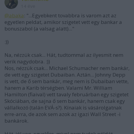
14 éve
@abaka
: "...Egyebkent tovabbra is varom azt az
egyetlen peldat, amikor szigetet vett egy bankar a
bonuszabol (a valsag alatt)..."
:))
Na, nézzük csak... Hát, tudtommal az ilyesmit nem
verik nagydobra. :))
Nos, nézzük csak... Michael Schumacher nem bankár,
de vett egy szigetet Dubaiban. Aztán... Johnny Depp
is vett, de ő sem bankár, meg nem is Dubaiban vette,
hanem a Karib térségben. Valami Mr. William
Hamilton (fiaival) vett tavaly februárban egy szigetet
Skóciában, de sajna ő sem bankár, hanem csak egy
vállalkozó (talán EVÁ-s?). Kínaiak is vásárolgatnak
erre-arra, de azok sem azok az igazi Wall Street -i
bankárok.
Hát, jól van, egyelőre, mivel nem tudok példát