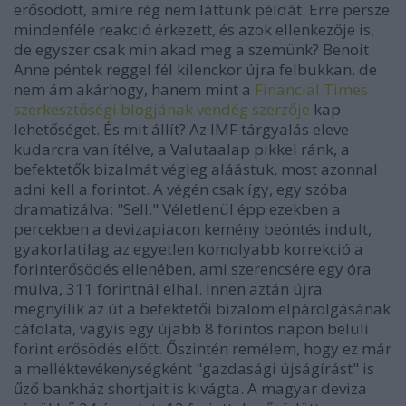
erősödött, amire rég nem láttunk példát. Erre persze
mindenféle reakció érkezett, és azok ellenkezője is,
de egyszer csak min akad meg a szemünk? Benoit
Anne péntek reggel fél kilenckor újra felbukkan, de
nem ám akárhogy, hanem mint a
Financial Times
szerkesztőségi blogjának vendég szerzője
kap
lehetőséget. És mit állít? Az IMF tárgyalás eleve
kudarcra van ítélve, a Valutaalap pikkel ránk, a
befektetők bizalmát végleg aláástuk, most azonnal
adni kell a forintot. A végén csak így, egy szóba
dramatizálva: "Sell." Véletlenül épp ezekben a
percekben a devizapiacon kemény beöntés indult,
gyakorlatilag az egyetlen komolyabb korrekció a
forinterősödés ellenében, ami szerencsére egy óra
múlva, 311 forintnál elhal. Innen aztán újra
megnyílik az út a befektetői bizalom elpárolgásának
cáfolata, vagyis egy újabb 8 forintos napon belüli
forint erősödés előtt. Őszintén remélem, hogy ez már
a melléktevékenységként "gazdasági újságírást" is
űző bankház shortjait is kivágta. A magyar deviza