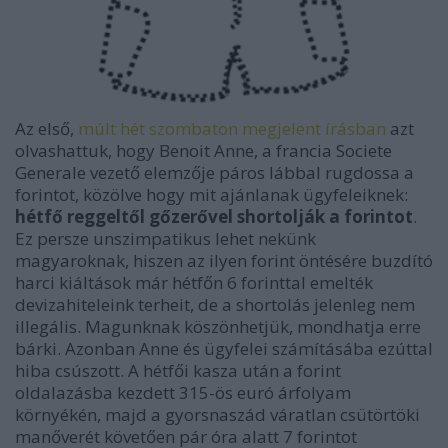
Az első,
múlt hét szombaton megjelent írásban
azt
olvashattuk, hogy Benoit Anne, a francia Societe
Generale vezető elemzője páros lábbal rugdossa a
forintot, közölve hogy mit ajánlanak ügyfeleiknek:
hétfő reggeltől gőzerővel shortolják a forintot
.
Ez persze unszimpatikus lehet nekünk
magyaroknak, hiszen az ilyen forint öntésére buzdító
harci kiáltások már hétfőn 6 forinttal emelték
devizahiteleink terheit, de a shortolás jelenleg nem
illegális. Magunknak köszönhetjük, mondhatja erre
bárki. Azonban Anne és ügyfelei számításába ezúttal
hiba csúszott. A hétfői kasza után a forint
oldalazásba kezdett 315-ös euró árfolyam
környékén, majd a gyorsnaszád váratlan csütörtöki
manőverét követően pár óra alatt 7 forintot