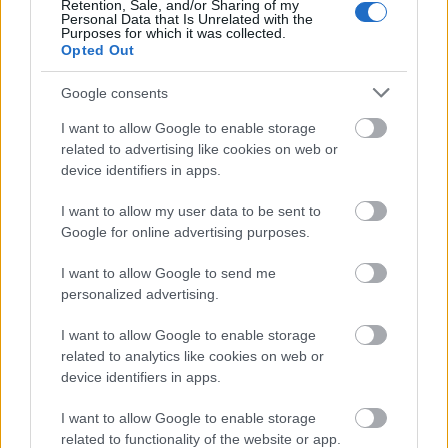
Retention, Sale, and/or Sharing of my
Crescendo
Personal Data that Is Unrelated with the
Purposes for which it was collected.
14 éve
Opted Out
@waszabi
: miert, a bankok panaszkodtak, amikor
Google consents
dolt a le nekik a devizahitelezesbol? Epp ugy, mint az
un. vezereink es bolcseink a kormanyokban.
I want to allow Google to enable storage
Persze a valsagot sem a politika, sem a bankszfera
related to advertising like cookies on web or
nem sinyli meg.
device identifiers in apps.
Ha gond van az adofizeton mindig lehet huzni egy
tovabbit. :(
I want to allow my user data to be sent to
Google for online advertising purposes.
I want to allow Google to send me
abaka
personalized advertising.
14 éve
I want to allow Google to enable storage
@cso zsi
: Ne haragudj, de ebbol a "piocakent szivjak
related to analytics like cookies on web or
az emberek veret" stilusu epito vitakbol nekem eleg
device identifiers in apps.
napi egy. Te nem ervelni vagy beszelgetni szeretnel,
hanem visszahallani a sajat velemenyedet valaki
I want to allow Google to enable storage
mastol, ezzel is megerositve, hogy igazad van. Hiszen
related to functionality of the website or app.