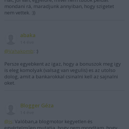
mondani rá, maradjunk annyiban, hogy szigetet
nem vettek. :))
abaka
14 éve
@Vahakomb
: :)
Persze egyebkent az igaz, hogy a bonuszok meg igy
is eleg komolyak (valsag van vegulis) es az utolso
dolog, amit a bankarokkal csinalni kell az sajnalni
oket.
Blogger Géza
14 éve
@is
: Valóban,a blogmotor kegyetlen és
egyértelműen mutatja, hogy nem mondtam, hogy