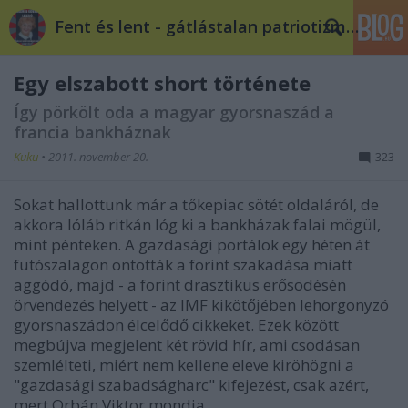
Fent és lent - gátlástalan patriotizmus
Egy elszabott short története
Így pörkölt oda a magyar gyorsnaszád a
francia bankháznak
Kuku
•
2011. november 20.
323
Sokat hallottunk már a tőkepiac sötét oldaláról, de
akkora lóláb ritkán lóg ki a bankházak falai mögül,
mint pénteken. A gazdasági portálok egy héten át
futószalagon ontották a forint szakadása miatt
aggódó, majd - a forint drasztikus erősödésén
örvendezés helyett - az IMF kikötőjében lehorgonyzó
gyorsnaszádon élcelődő cikkeket. Ezek között
megbújva megjelent két rövid hír, ami csodásan
szemlélteti, miért nem kellene eleve kiröhögni a
"gazdasági szabadságharc" kifejezést, csak azért,
mert Orbán Viktor mondja.