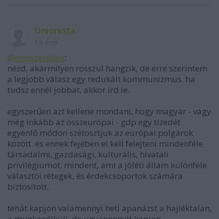
Unionista
14 éve
@énisszeretlek
:
nézd, akármilyen rosszul hangzik, de erre szerintem
a legjobb válasz egy redukált kommunizmus. ha
tudsz ennél jobbat, akkor írd le.
egyszerűen azt kellene mondani, hogy magyar - vagy
még inkább az összeurópai - gdp egy tizedét
egyenlő módon szétosztjuk az európai polgárok
között. és ennek fejében el kell felejteni mindenféle
társadalmi, gazdasági, kulturális, hivatali
privilégiumot. mindent, ami a jóléti állam különféle
választói rétegek, és érdekcsoportok számára
biztosított.
tehát kapjon valamennyi heti apanázst a hajléktalan,
a munkanélküli. de ugyanennyit kapjon