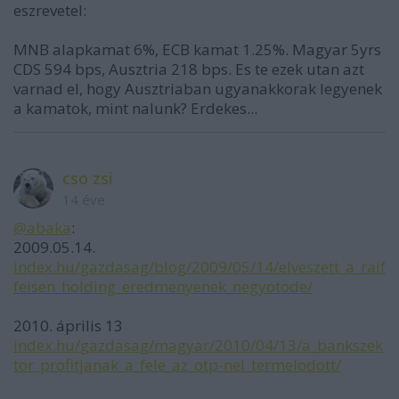
eszrevetel:
MNB alapkamat 6%, ECB kamat 1.25%. Magyar 5yrs
CDS 594 bps, Ausztria 218 bps. Es te ezek utan azt
varnad el, hogy Ausztriaban ugyanakkorak legyenek
a kamatok, mint nalunk? Erdekes...
cso zsi
14 éve
@abaka
:
2009.05.14.
index.hu/gazdasag/blog/2009/05/14/elveszett_a_raif
feisen_holding_eredmenyenek_negyotode/
2010. április 13
index.hu/gazdasag/magyar/2010/04/13/a_bankszek
tor_profitjanak_a_fele_az_otp-nel_termelodott/