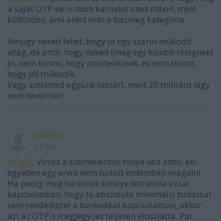
a saját OTP-nk is több kamatot szed itthon, mint
külföldön, ami azért már a bazmeg kategória.
Amúgy neked lehet, hogy jó egy szarul működő
világ, de attól, hogy neked (meg egy kisebb rétegnek)
jó, nem biztos, hogy mindenkinek, és nem biztos,
hogy jól működik.
Vagy szerinted együnk lószart, mert 20 milliárd légy
nem tévedhet?
abaka
14 éve
@ColT
: Vicces a szemellenzos hulye vad attol, aki
egyetlen egy ervre nem tudott erdemben reagalni.
Ha pedig meg barkinek ketelye lett volna azzal
kapcsolatban, hogy te abszolute minimalis tudassal
sem rendelkezel a bankokkal kapcsolatban, akkor
azt az OTP-s megjegyzes teljesen eloszlatta. Par