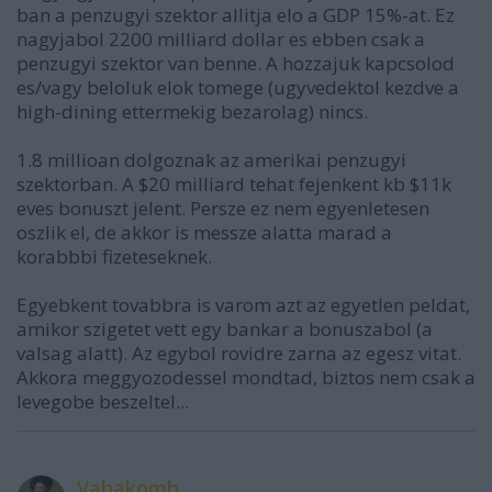
ban a penzugyi szektor allitja elo a GDP 15%-at. Ez
nagyjabol 2200 milliard dollar es ebben csak a
penzugyi szektor van benne. A hozzajuk kapcsolod
es/vagy beloluk elok tomege (ugyvedektol kezdve a
high-dining ettermekig bezarolag) nincs.
1.8 millioan dolgoznak az amerikai penzugyi
szektorban. A $20 milliard tehat fejenkent kb $11k
eves bonuszt jelent. Persze ez nem egyenletesen
oszlik el, de akkor is messze alatta marad a
korabbbi fizeteseknek.
Egyebkent tovabbra is varom azt az egyetlen peldat,
amikor szigetet vett egy bankar a bonuszabol (a
valsag alatt). Az egybol rovidre zarna az egesz vitat.
Akkora meggyozodessel mondtad, biztos nem csak a
levegobe beszeltel...
Vahakomb