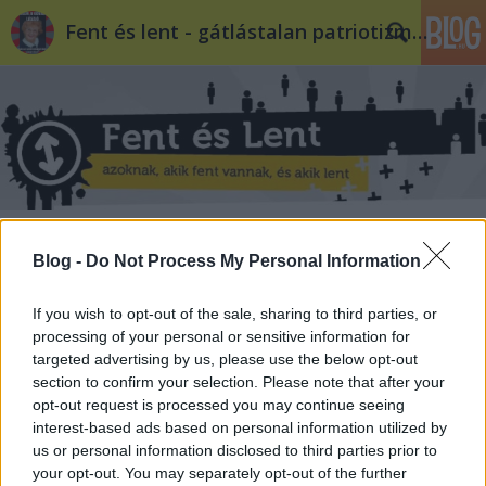
Fent és lent - gátlástalan patriotizmus
Sziszifosz visszalép
Blog -
Do Not Process My Personal Information
dugovics titusz
•
2011. április 24.
9
If you wish to opt-out of the sale, sharing to third parties, or
A Fent és Lent irodalmi melléklete
processing of your personal or sensitive information for
jelentkezik Mindig nehéz eldönteni, hogy a politikai
targeted advertising by us, please use the below opt-out
section to confirm your selection. Please note that after your
elit bénázása valami rettenetes gazemberség-e, vagy
opt-out request is processed you may continue seeing
egyszerűen ennyire futja. Most félelmetesek, vagy
interest-based ads based on personal information utilized by
nevetségesek? Tulajdonképpen mindegy, ha közben
us or personal information disclosed to third parties prior to
a szikla visszafelé görög. Petri…
your opt-out. You may separately opt-out of the further