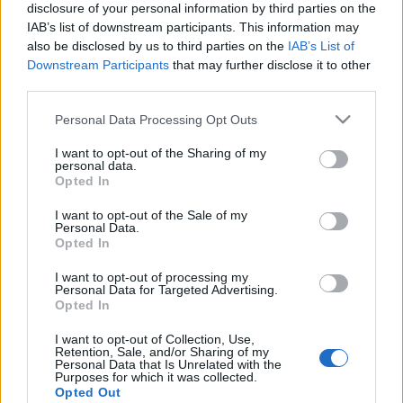
disclosure of your personal information by third parties on the
Bréking! Lendvai Ildikó rájött, hogy
IAB’s list of downstream participants. This information may
also be disclosed by us to third parties on the
IAB’s List of
Magyarország a félperiférián van
Downstream Participants
that may further disclose it to other
Fent és Lent
•
2011. április 22.
47
third parties.
Please note that this website/app uses one or more Google
Personal Data Processing Opt Outs
Lendvai Ildikó, "az MSZP volt elnöke" a
services and may gather and store information including but
csütörtöki Népszabadságban gyakorolja az
not limited to your visit or usage behaviour. You may click to
I want to opt-out of the Sharing of my
personal data.
önkritikát: a baloldal legfőbb tévedéseiről közöl
grant or deny consent to Google and its third-party tags to
Opted In
némileg inkoherens fejtegetést. De hát mit várjunk a
use your data for below specified purposes in below Google
szocialista párt egyetlen értelmiségijétől, ő csak
consent section.
I want to opt-out of the Sale of my
egyszerűen…
Personal Data.
Opted In
Új politikai közösség születik az
I want to opt-out of processing my
Personal Data for Targeted Advertising.
alkotmányt elutasítókból
Opted In
napon tamás
•
2011. április 18.
407
I want to opt-out of Collection, Use,
Retention, Sale, and/or Sharing of my
Personal Data that Is Unrelated with the
Purposes for which it was collected.
Új politikai közösség született, ahogyan a pénteki
Opted Out
civil tüntetésen az alkotmányozás ellen Istvánffy