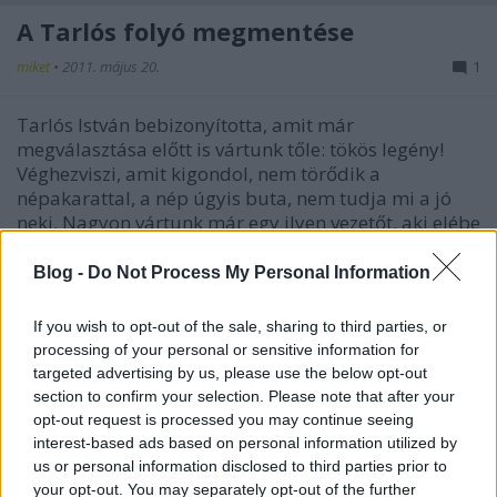
A Tarlós folyó megmentése
miket
•
2011. május 20.
1
Tarlós István bebizonyította, amit már
megválasztása előtt is vártunk tőle: tökös legény!
Véghezviszi, amit kigondol, nem törődik a
népakarattal, a nép úgyis buta, nem tudja mi a jó
neki. Nagyon vártunk már egy ilyen vezetőt, aki elébe
megy a dolgoknak, nem magyarázkodik,…
Blog -
Do Not Process My Personal Information
Délnyugaton a nap süt, a helyzet
If you wish to opt-out of the sale, sharing to third parties, or
borús
processing of your personal or sensitive information for
targeted advertising by us, please use the below opt-out
gorbacsov
•
2011. május 19.
4
section to confirm your selection. Please note that after your
opt-out request is processed you may continue seeing
A hétvégén Pécsett és Barcson jártunk, hogy
interest-based ads based on personal information utilized by
megnézzük, mi van a rokonokkal, hogy zajlik az élet.
us or personal information disclosed to third parties prior to
Előzetesen Barcs tűnt izgalmasabbnak, Pécsett
your opt-out. You may separately opt-out of the further