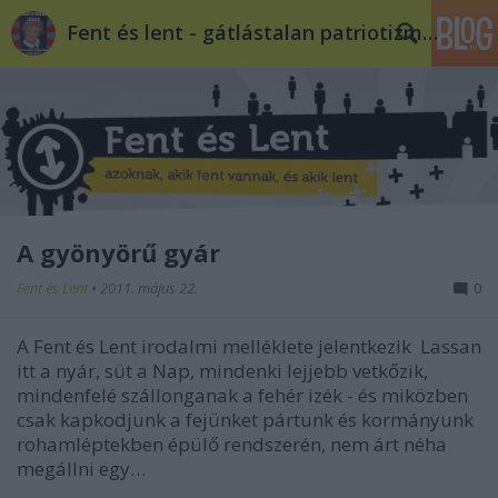
Fent és lent - gátlástalan patriotizmus
A gyönyörű gyár
Fent és Lent
•
2011. május 22.
0
A Fent és Lent irodalmi melléklete jelentkezik Lassan
itt a nyár, süt a Nap, mindenki lejjebb vetkőzik,
mindenfelé szállonganak a fehér izék - és miközben
csak kapkodjunk a fejünket pártunk és kormányunk
rohamléptekben épülő rendszerén, nem árt néha
megállni egy…