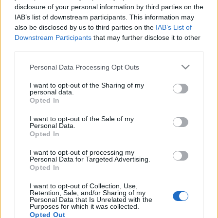
évente többször is megfordulunk, de a drávamenti
disclosure of your personal information by third parties on the
határvárosban nagyon rég nem voltunk. Hát zajlik az
IAB’s list of downstream participants. This information may
élet, de, miként a magyar vidéken…
also be disclosed by us to third parties on the
IAB’s List of
Downstream Participants
that may further disclose it to other
third parties.
Please note that this website/app uses one or more Google
Personal Data Processing Opt Outs
services and may gather and store information including but
not limited to your visit or usage behaviour. You may click to
I want to opt-out of the Sharing of my
personal data.
grant or deny consent to Google and its third-party tags to
Opted In
use your data for below specified purposes in below Google
consent section.
I want to opt-out of the Sale of my
Personal Data.
Opted In
I want to opt-out of processing my
Personal Data for Targeted Advertising.
Opted In
I want to opt-out of Collection, Use,
Retention, Sale, and/or Sharing of my
Belvárosi pionírok
Personal Data that Is Unrelated with the
Purposes for which it was collected.
az okos pipacs
•
2011. május 18.
2
Opted Out