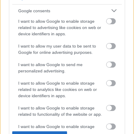
Google consents
Oké, hogy erősen úgy tűnik: rohad szét körülöttünk
az egész világ, de azért vannak jó példák is. Mint
I want to allow Google to enable storage
amikor egy Hunvald-féle gigahotel építése ellen úgy
related to advertising like cookies on web or
összekapják magukat egy utca lakói, hogy a végén
device identifiers in apps.
egy életerős, működőképes közösséggé alakulnak,…
I want to allow my user data to be sent to
Google for online advertising purposes.
I want to allow Google to send me
personalized advertising.
I want to allow Google to enable storage
related to analytics like cookies on web or
device identifiers in apps.
I want to allow Google to enable storage
related to functionality of the website or app.
I want to allow Google to enable storage
related to personalization.