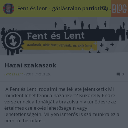
Fent és lent - gátlástalan patriotizmus
Hazai szakaszok
Fent és Lent
•
2011. május 29.
0
A Fent és Lent irodalmi melléklete jelentkezik Mi
mindent lehet tenni a hazánkért? Kukorelly Endre
verse ennek a fonákját ábrázolva hív tűnődésre az
értelmes cselekvés lehetőségein vagy
lehetetlenségein. Milyen ismerős is számunkra ez a
nem túl heroikus…