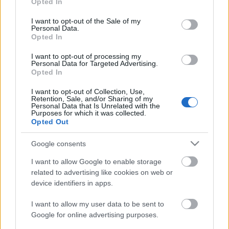
a…
Opted In
use your data for below specified purposes in below Google
consent section.
I want to opt-out of the Sale of my
Köztér-visszafoglalás spanyol módra
Personal Data.
Opted In
dugovics titusz
•
2011. május 25.
29
I want to opt-out of processing my
Personal Data for Targeted Advertising.
Az állami kiadások ellenőrzése, a korrupció
Opted In
felszámolása. Az államhatalmi ágak függetlenségét
I want to opt-out of Collection, Use,
biztosító és ellenőrző mechanizmusainak
Retention, Sale, and/or Sharing of my
módosítása. A közvetlen demokrácia működését
Personal Data that Is Unrelated with the
Purposes for which it was collected.
elősegítő eszközök megerősítése, és egyszerűsítése.
Opted Out
Tisztességes, stabil és…
Google consents
I want to allow Google to enable storage
related to advertising like cookies on web or
device identifiers in apps.
I want to allow my user data to be sent to
Google for online advertising purposes.