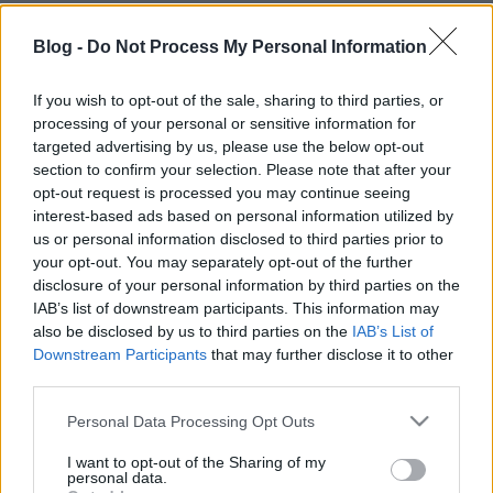
Az álbaloldal bukása
Blog -
Do Not Process My Personal Information
masemalszom
•
2011. május 27.
75
If you wish to opt-out of the sale, sharing to third parties, or
Gyurcsány, Mesterházy, Puch, és a modern, európai
processing of your personal or sensitive information for
értelemben vett rötyi Az MSZP nem a baloldal. Az
targeted advertising by us, please use the below opt-out
MSZP utolsó esélye a megújulásra viszont valóban a
section to confirm your selection. Please note that after your
opt-out request is processed you may continue seeing
baloldal esélye – csak másképp. A baloldal igazi
interest-based ads based on personal information utilized by
esélye az, ha az MSZP végre végleg eltűnik a színről.
us or personal information disclosed to third parties prior to
…
your opt-out. You may separately opt-out of the further
disclosure of your personal information by third parties on the
A felsőoktatás a szociális prés
IAB’s list of downstream participants. This information may
also be disclosed by us to third parties on the
IAB’s List of
lapulevel
•
2011. május 26.
8
Downstream Participants
that may further disclose it to other
third parties.
Május negyedikén "kiszivárgott" a
Please note that this website/app uses one or more Google
felsőoktatási törvénytervezet tervezetének a
Personal Data Processing Opt Outs
services and may gather and store information including but
tervezete. A koncepció 88 milliárdos forráskivonást,
not limited to your visit or usage behaviour. You may click to
I want to opt-out of the Sharing of my
egyetemek, fősulik megszűntetését, összevonását,
personal data.
grant or deny consent to Google and its third-party tags to