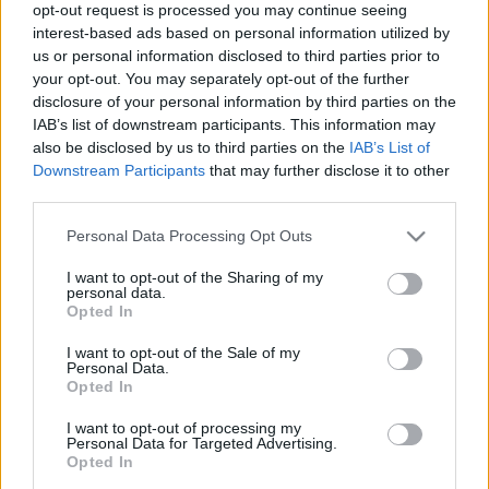
opt-out request is processed you may continue seeing
interest-based ads based on personal information utilized by
us or personal information disclosed to third parties prior to
your opt-out. You may separately opt-out of the further
Új gyarmatosító, régi lemez
disclosure of your personal information by third parties on the
baum
•
2011. június 26.
1
IAB’s list of downstream participants. This information may
also be disclosed by us to third parties on the
IAB’s List of
Downstream Participants
that may further disclose it to other
„Kopasz emberek telefonálnak a pénz miatt, fiatal
third parties.
lények mozognak rajtad a pénz miatt” – dúdolgatom
magamban ennek a dalnak a szövegét, mióta
Please note that this website/app uses one or more Google
Personal Data Processing Opt Outs
olvastam a híreket Ven Csia-pao kínai miniszterelnök
services and may gather and store information including but
magyarországi látogatásáról. Új idők, új
not limited to your visit or usage behaviour. You may click to
I want to opt-out of the Sharing of my
personal data.
gyarmatosítók, új…
grant or deny consent to Google and its third-party tags to
Opted In
use your data for below specified purposes in below Google
consent section.
I. Adófizetők Napja
I want to opt-out of the Sale of my
Personal Data.
Opted In
baum
•
2011. június 22.
26
I want to opt-out of processing my
Personal Data for Targeted Advertising.
Meglepő eseményre kaptunk meghívót hétfőre,
Opted In
melyben az állt, hogy június 20-a ezentúl az