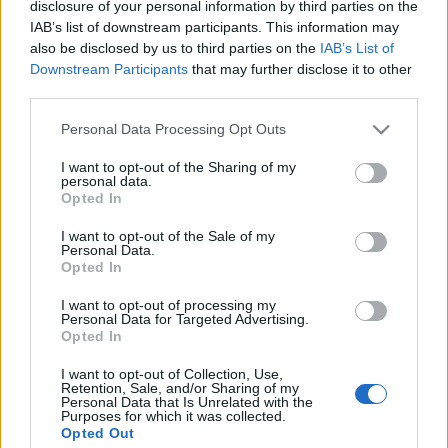
disclosure of your personal information by third parties on the
A dohánylobbi okosabb volt
IAB’s list of downstream participants. This information may
also be disclosed by us to third parties on the
IAB’s List of
gorbacsov
•
2011. július 19.
0
Downstream Participants
that may further disclose it to other
third parties.
Megérkezett az alkotmányügyi, igazságügyi és
Please note that this website/app uses one or more Google
Personal Data Processing Opt Outs
ügyrendi bizottság válasza a TASZ és a zemberek
services and may gather and store information including but
kérdéseire, amelyek a dohányadó eltörlésének
not limited to your visit or usage behaviour. You may click to
I want to opt-out of the Sharing of my
körülményeit firtatták.Ismétlésképpen itt a három
personal data.
grant or deny consent to Google and its third-party tags to
kérdés az előző posztból:1. Kérem, hogy
Opted In
use your data for below specified purposes in below Google
tájékoztassanak arról, hogy ki,…
consent section.
I want to opt-out of the Sale of my
Personal Data.
Opted In
Fülkeforradalmárok, most ne
sírjatok!
I want to opt-out of processing my
Personal Data for Targeted Advertising.
Opted In
az okos pipacs
•
2011. július 18.
7
I want to opt-out of Collection, Use,
Retention, Sale, and/or Sharing of my
Egy zöld szervezetben dolgozom, napi
Personal Data that Is Unrelated with the
rendszerességgel telefonálnak kétségbeesett
Purposes for which it was collected.
Opted Out
emberek különféle környezeti problémákkal. A