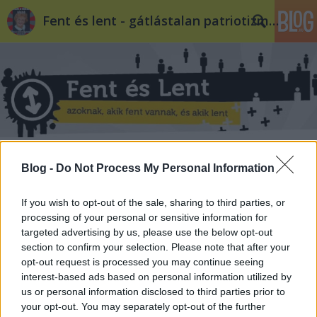
Fent és lent - gátlástalan patriotizmus
A szopatós Erste Bank
Blog -
Do Not Process My Personal Information
baum
•
2011. július 22.
16
If you wish to opt-out of the sale, sharing to third parties, or
processing of your personal or sensitive information for
És te kinél bankolsz? Hát én sajnos az Ersténél.
targeted advertising by us, please use the below opt-out
Jellemző az Erste Bank mentalitására, hogy addig
section to confirm your selection. Please note that after your
fontos neki az ügyfél, amíg be tudják húzni, hogy
opt-out request is processed you may continue seeing
utána fejjék szakadatlan. A következő van. Ha van
interest-based ads based on personal information utilized by
egy személyi hitele az embernek, akkor az hagyján,
us or personal information disclosed to third parties prior to
hogy körülbelül a…
your opt-out. You may separately opt-out of the further