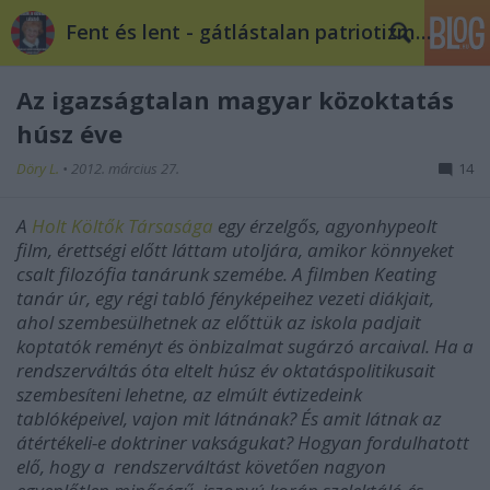
Fent és lent - gátlástalan patriotizmus
Az igazságtalan magyar közoktatás
húsz éve
Döry L.
•
2012. március 27.
14
A
Holt Költők Társasága
egy érzelgős, agyonhypeolt
film, érettségi előtt láttam utoljára, amikor könnyeket
csalt filozófia tanárunk szemébe. A filmben Keating
tanár úr, egy régi tabló fényképeihez vezeti diákjait,
ahol szembesülhetnek az előttük az iskola padjait
koptatók reményt és önbizalmat sugárzó arcaival. Ha a
rendszerváltás óta eltelt húsz év oktatáspolitikusait
szembesíteni lehetne, az elmúlt évtizedeink
tablóképeivel, vajon mit látnának? És amit látnak az
átértékeli-e doktriner vakságukat? Hogyan fordulhatott
elő, hogy a rendszerváltást követően nagyon