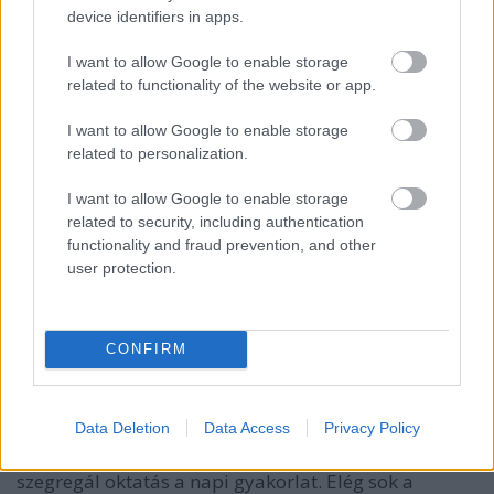
device identifiers in apps.
GOLAZ111
I want to allow Google to enable storage
14 éve
related to functionality of the website or app.
Nem fért ki több betű a monitor alj
I want to allow Google to enable storage
related to personalization.
sárospataki
I want to allow Google to enable storage
related to security, including authentication
14 éve
functionality and fraud prevention, and other
tényleg be kéne fejezni
user protection.
aaabbbccc
CONFIRM
14 éve
Közhely, hogy Magyar Bálint gyermeke hová járt
Data Deletion
Data Access
Privacy Policy
iskolába, de pl ahol én lakom, ott MSZP-SZDSZ
támogatású polgármester van igen régóta és a
szegregál oktatás a napi gyakorlat. Elég sok a