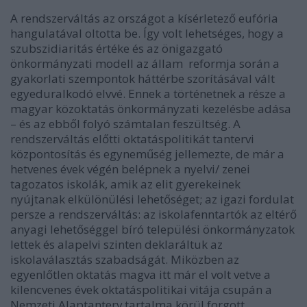
A rendszerváltás az országot a kísérletező eufória
hangulatával oltotta be. Így volt lehetséges, hogy a
szubszidiaritás értéke és az önigazgató
önkormányzati modell az állam reformja során a
gyakorlati szempontok háttérbe szorításával vált
egyeduralkodó elvvé. Ennek a történetnek a része a
magyar közoktatás önkormányzati kezelésbe adása
– és az ebből folyó számtalan feszültség. A
rendszerváltás előtti oktatáspolitikát tantervi
központosítás és egyneműség jellemezte, de már a
hetvenes évek végén belépnek a nyelvi/ zenei
tagozatos iskolák, amik az elit gyerekeinek
nyújtanak elkülönülési lehetőséget; az igazi fordulat
persze a rendszerváltás: az iskolafenntartók az eltérő
anyagi lehetőséggel bíró települési önkormányzatok
lettek és alapelvi szinten deklaráltuk az
iskolaválasztás szabadságát. Miközben az
egyenlőtlen oktatás magva itt már el volt vetve a
kilencvenes évek oktatáspolitikai vitája csupán a
Nemzeti Alaptanterv tartalma körül forgott,