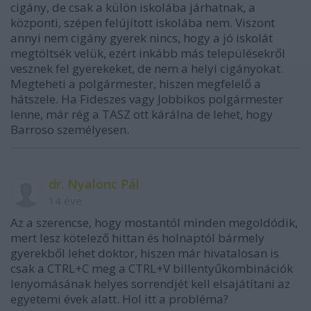
cigány, de csak a külön iskolába járhatnak, a
központi, szépen felújított iskolába nem. Viszont
annyi nem cigány gyerek nincs, hogy a jó iskolát
megtöltsék velük, ezért inkább más településekről
vesznek fel gyerekeket, de nem a helyi cigányokat.
Megteheti a polgármester, hiszen megfelelő a
hátszele. Ha Fideszes vagy Jobbikos polgármester
lenne, már rég a TASZ ott kárálna de lehet, hogy
Barroso személyesen.
dr. Nyalonc Pál
14 éve
Az a szerencse, hogy mostantól minden megoldódik,
mert lesz kötelező hittan és holnaptól bármely
gyerekből lehet doktor, hiszen már hivatalosan is
csak a CTRL+C meg a CTRL+V billentyűkombinációk
lenyomásának helyes sorrendjét kell elsajátítani az
egyetemi évek alatt. Hol itt a probléma?