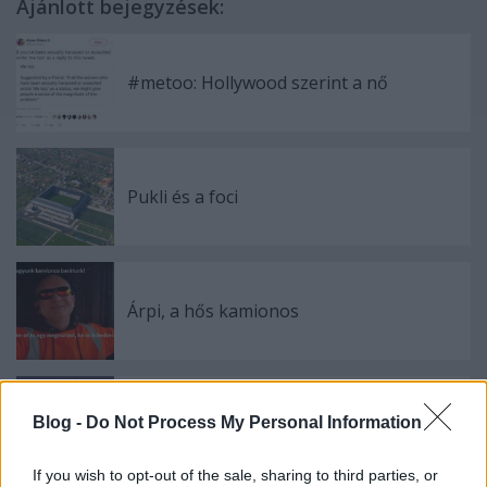
Ajánlott bejegyzések:
#metoo: Hollywood szerint a nő
Pukli és a foci
Árpi, a hős kamionos
Fog-e a héten török tankokat bombázni
Blog -
Do Not Process My Personal Information
az orosz légierő?
If you wish to opt-out of the sale, sharing to third parties, or