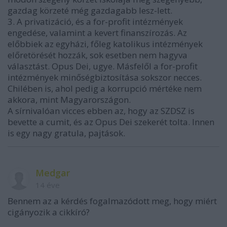
gazdag körzeté még gazdagabb lesz-lett.
3. A privatizáció, és a for-profit intézmények
engedése, valamint a kevert finanszírozás. Az
előbbiek az egyházi, főleg katolikus intézmények
előretörését hozzák, sok esetben nem hagyva
választást. Opus Dei, ugye. Másfelől a for-profit
intézmények minőségbiztosítása sokszor necces.
Chilében is, ahol pedig a korrupció mértéke nem
akkora, mint Magyarországon.
A sírnivalóan vicces ebben az, hogy az SZDSZ is
bevette a cumit, és az Opus Dei szekerét tolta. Innen
is egy nagy gratula, pajtások.
Medgar
14 éve
Bennem az a kérdés fogalmazódott meg, hogy miért
cigányozik a cikkíró?