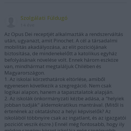
Szolgálati Füldugó
14 éve
Az Opus Dei receptjét alkalmazták a rendszerváltás
után, ugyanazt, amit Pinochet. A cél a társadalmi
mobilitás akadályozása, az elit poziciójának
biztosítása, de mindenekelőtt a katolikus egyház
befolyásának növelése volt. Ennek három eszköze
van, mindhármat megtaláljuk Chilében és
Magyarországon.
1. Az iskolai körzethatárok eltörlése, amiből
egyenesen következik a szegregáció. Nem csak
logikai alapon, hanem a tapasztalatok alapján.
2. Az iskolák önkormányzati kézbe adása, a "helyiek
jobban tudják" áldemokratikus mantrával. (Mitől is
értenének az oktatáshoz a helyi képviselők? Az
iskolából többnyire csak az ingatlant, és az igazgatói
poziciót veszik észre.) Ennél még fontosabb, hogy ily
módon szegény körzet iskolája még szegényebb,