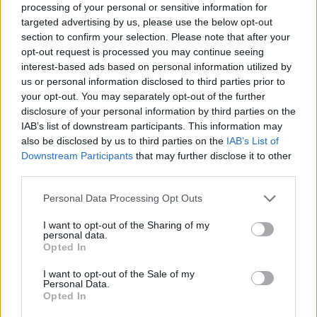
processing of your personal or sensitive information for
targeted advertising by us, please use the below opt-out
A kommentelők után már magát is
section to confirm your selection. Please note that after your
cenzúrázza a 444
opt-out request is processed you may continue seeing
interest-based ads based on personal information utilized by
us or personal information disclosed to third parties prior to
your opt-out. You may separately opt-out of the further
Szólj hozzá!
disclosure of your personal information by third parties on the
IAB’s list of downstream participants. This information may
A hozzászóláshoz be kell lépned!
also be disclosed by us to third parties on the
IAB’s List of
Downstream Participants
that may further disclose it to other
third parties.
Please note that this website/app uses one or more Google
Personal Data Processing Opt Outs
services and may gather and store information including but
not limited to your visit or usage behaviour. You may click to
I want to opt-out of the Sharing of my
personal data.
grant or deny consent to Google and its third-party tags to
Opted In
use your data for below specified purposes in below Google
consent section.
I want to opt-out of the Sale of my
VAGY
Personal Data.
Opted In