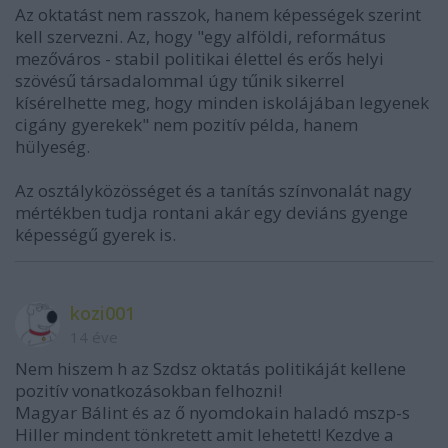
Az oktatást nem rasszok, hanem képességek szerint
kell szervezni. Az, hogy "egy alföldi, református
mezőváros - stabil politikai élettel és erős helyi
szövésű társadalommal úgy tűnik sikerrel
kísérelhette meg, hogy minden iskolájában legyenek
cigány gyerekek" nem pozitív példa, hanem
hülyeség.
Az osztályközösséget és a tanítás színvonalát nagy
mértékben tudja rontani akár egy deviáns gyenge
képességű gyerek is.
kozi001
14 éve
Nem hiszem h az Szdsz oktatás politikáját kellene
pozitív vonatkozásokban felhozni!
Magyar Bálint és az ő nyomdokain haladó mszp-s
Hiller mindent tönkretett amit lehetett! Kezdve a