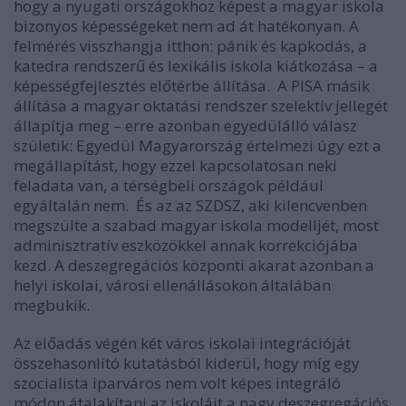
hogy a nyugati országokhoz képest a magyar iskola
bizonyos képességeket nem ad át hatékonyan. A
felmérés visszhangja itthon: pánik és kapkodás, a
katedra rendszerű és lexikális iskola kiátkozása – a
képességfejlesztés előtérbe állítása. A PISA másik
állítása a magyar oktatási rendszer szelektív jellegét
állapítja meg – erre azonban egyedülálló válasz
születik: Egyedül Magyarország értelmezi úgy ezt a
megállapítást, hogy ezzel kapcsolatosan neki
feladata van, a térségbeli országok például
egyáltalán nem. És az az SZDSZ, aki kilencvenben
megszülte a szabad magyar iskola modelljét, most
adminisztratív eszközökkel annak korrekciójába
kezd. A deszegregációs központi akarat azonban a
helyi iskolai, városi ellenállásokon általában
megbukik.
Az előadás végén két város iskolai integrációját
összehasonlító kutatásból kiderül, hogy míg egy
szocialista iparváros nem volt képes integráló
módon átalakítani az iskoláit a nagy deszegregációs