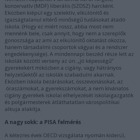
konzervatív (MDF) liberális (SZDSZ) harcként.
Eközben kiépül egy szelektív, elkülönítő és
igazságtalanul eltérő minőségű tudásokat átadó
iskola. (Hogy ez miért rossz, abba most nem
mennénk bele, csak annyit, hogy nem a szereplők
gonoszsága az ami az elkülönítő oktatást okozza,
hanem társadalmi csoportok vágyai és a rendszer
engedékenysége). A mindennapi beszéd része lett az
iskolák közötti verseny az ún. „jó képességű”
gyerekekért miközben a cigány, vagy hátrányos
helyzetűektől az iskolák szabadulni akarnak.
Eközben iskola bezárásokat, összevonásokat, az
óraszámokat, a gyerekszámokat, a nem kívánatos
cigány gyerekek iskolai elhelyezését iskolaigazgatók
és polgármesterek átláthatatlan várospolitikai
alkuja alakítja.
A nagy sokk: a PISA felmérés
A kétezres évek OECD vizsgálata nyomán kiderül,