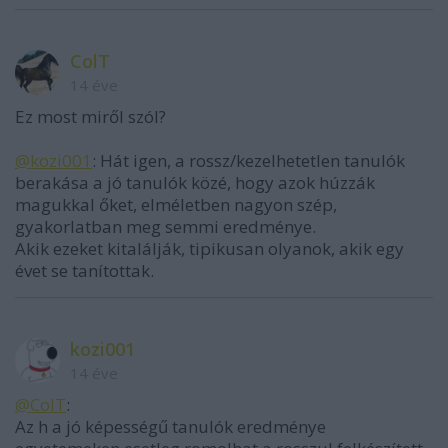
ColT
14 éve
Ez most miről szól?
@kozi001
: Hát igen, a rossz/kezelhetetlen tanulók
berakása a jó tanulók közé, hogy azok húzzák
magukkal őket, elméletben nagyon szép,
gyakorlatban meg semmi eredménye.
Akik ezeket kitalálják, tipikusan olyanok, akik egy
évet se tanítottak.
kozi001
14 éve
@ColT
:
Az h a jó képességű tanulók eredménye