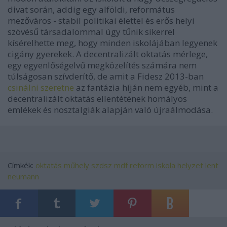
divat során, addig egy alföldi, református
mezőváros - stabil politikai élettel és erős helyi
szövésű társadalommal úgy tűnik sikerrel
kísérelhette meg, hogy minden iskolájában legyenek
cigány gyerekek. A decentralizált oktatás mérlege,
egy egyenlőségelvű megközelítés számára nem
túlságosan szívderítő, de amit a Fidesz 2013-ban
csinálni szeretne
az fantázia híján nem egyéb, mint a
decentralizált oktatás ellentétének homályos
emlékek és nosztalgiák alapján való újraálmodása.
Címkék:
oktatás
műhely
szdsz
mdf
reform
iskola
helyzet
lent
neumann