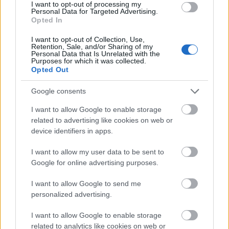
I want to opt-out of processing my
Personal Data for Targeted Advertising.
Opted In
I want to opt-out of Collection, Use,
dr. Ferenczi Sándor
Retention, Sale, and/or Sharing of my
Personal Data that Is Unrelated with the
14 éve
Purposes for which it was collected.
Opted Out
Ez a cikk most nem lett befejezve vagy mi?
Google consents
I want to allow Google to enable storage
Döry L.
related to advertising like cookies on web or
14 éve
device identifiers in apps.
igaz, egy összegző sor még elfért.
I want to allow my user data to be sent to
Google for online advertising purposes.
Kopi3.14
I want to allow Google to send me
personalized advertising.
14 éve
Az utolsó háromnegyedet is posztolni kellene.
I want to allow Google to enable storage
related to analytics like cookies on web or