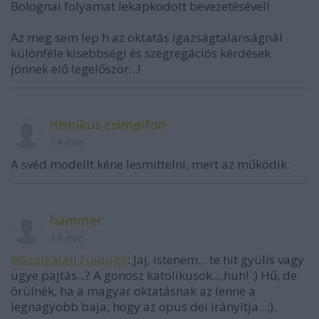
Bolognai folyamat lekapkodott bevezetésével!
Az meg sem lep h az oktatás igazságtalanságnál
különféle kisebbségi és szegregációs kérdések
jönnek elő legelőször...!
ritmikus csimpifon
14 éve
A svéd modellt kéne lesmittelni, mert az működik.
hammer
14 éve
@Szolgálati Füldugó
: Jaj, istenem... te hit gyülis vagy
ugye pajtás...? A gonosz katolikusok....huh! :) Hű, de
örülnék, ha a magyar oktatásnak az lenne a
legnagyobb baja, hogy az opus dei irányítja...:).