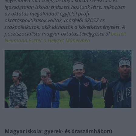
egyenlőtlen minőségű, iszonyú korán szelektáló és
igazságtalan iskolarendszert hoztunk létre, miközben
az oktatás megálmodói egyfelől profi
oktatáspolitikusok voltak, másfelől SZDSZ-es
szakpolitikusok, akik láthatták a következményeket. A
posztszocialista magyar oktatás tévelygéseiről
beszélt
Neumann Eszter a Helyzet Műhelyben
Magyar iskola: gyerek- és óraszámháború