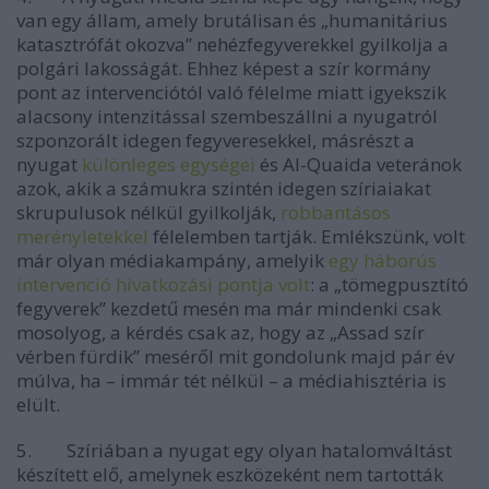
van egy állam, amely brutálisan és „humanitárius
katasztrófát okozva” nehézfegyverekkel gyilkolja a
polgári lakosságát. Ehhez képest a szír kormány
pont az intervenciótól való félelme miatt igyekszik
alacsony intenzitással szembeszállni a nyugatról
szponzorált idegen fegyveresekkel, másrészt a
nyugat
különleges egységei
és Al-Quaida veteránok
azok, akik a számukra szintén idegen szíriaiakat
skrupulusok nélkül gyilkolják,
robbantásos
merényletekkel
félelemben tartják. Emlékszünk, volt
már olyan médiakampány, amelyik
egy háborús
intervenció hivatkozási pontja volt
: a „tömegpusztító
fegyverek” kezdetű mesén ma már mindenki csak
mosolyog, a kérdés csak az, hogy az „Assad szír
vérben fürdik” meséről mit gondolunk majd pár év
múlva, ha – immár tét nélkül – a médiahisztéria is
elült.
5. Szíriában a nyugat egy olyan hatalomváltást
készített elő, amelynek eszközeként nem tartották