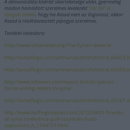
A démonizálási kísérlet sikertelensége után, gyermeteg
módon hamisított szerelmes levelezést
"tár föl" a
nyugati média,
hogy ha Assad nem az ősgonosz, akkor
Assad a realitásvesztett pipogya szerelmes.
További olvasásra:
http://www.voltairenet.org/The-Syrian-debacle
http://axisoflogic.com/artman/publish/Article_64423.
http://axisoflogic.com/artman/publish/Article_64350.
http://www.infowars.com/report-british-special-
forces-aiding-rebels-in-syria/
http://axisoflogic.com/artman/publish/Article_63261.
http://www.huffingtonpost.com/2012/04/01/friends-
of-syria-conference-gulf-countries-fund-
opposition_n_1394737.html