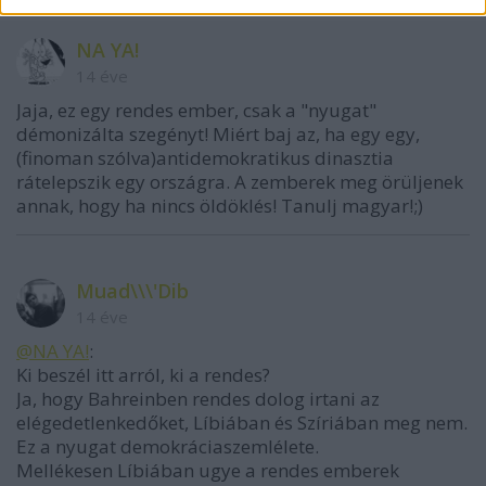
NA YA!
14 éve
Jaja, ez egy rendes ember, csak a "nyugat"
démonizálta szegényt! Miért baj az, ha egy egy,
(finoman szólva)antidemokratikus dinasztia
rátelepszik egy országra. A zemberek meg örüljenek
annak, hogy ha nincs öldöklés! Tanulj magyar!;)
Muad\\\'Dib
14 éve
@NA YA!
:
Ki beszél itt arról, ki a rendes?
Ja, hogy Bahreinben rendes dolog irtani az
elégedetlenkedőket, Líbiában és Szíriában meg nem.
Ez a nyugat demokráciaszemlélete.
Mellékesen Líbiában ugye a rendes emberek