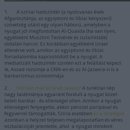
1. A szíriai hadszíntér (a nyolcvanas évek
Afganisztánja, az egyiptomi és líbiai kényszerű
szövetség után) egy olyan háború, amelyben a
nyugat jól megfontoltan Al-Quaida (ha van ilyen,
egyébként Muszlim Testvérek és iszlamisták)
oldalán harcol. Ez korábban egyébként Izrael
ellenérve volt, amikor az egyiptomi és líbiai
forradalomba kapcsolódott be a nyugat. A
mediatizált hadszíntér szintén ezt a felállást képezi
le, Assad rezsimje a CNN-en és az Al-Jazeera-n is a
barbarizmus szinonimája.
2.
Hol van már az arab tavasz?
A tunéziai nép
nagy találmánya egyaránt fordult a nyugat közel-
keleti barátai - és ellenségei ellen. Amikor a nyugat
ellenségeit fenyegette, akkor pénzzel paripával és
fegyverrel támogatták, Szíria esetében
ez a stratégia
azonban a helyzet teljesen megalapozatlan és véres
eszkalációját jelentette, ahol a nyugat mindent