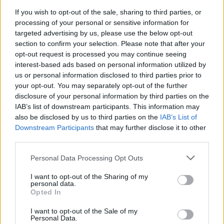
Szólj hozzá!
If you wish to opt-out of the sale, sharing to third parties, or
A hozzászóláshoz be kell lépned!
processing of your personal or sensitive information for
targeted advertising by us, please use the below opt-out
section to confirm your selection. Please note that after your
opt-out request is processed you may continue seeing
interest-based ads based on personal information utilized by
us or personal information disclosed to third parties prior to
your opt-out. You may separately opt-out of the further
disclosure of your personal information by third parties on the
IAB’s list of downstream participants. This information may
also be disclosed by us to third parties on the
IAB’s List of
VAGY
Downstream Participants
that may further disclose it to other
third parties.
Please note that this website/app uses one or more Google
Personal Data Processing Opt Outs
services and may gather and store information including but
not limited to your visit or usage behaviour. You may click to
I want to opt-out of the Sharing of my
personal data.
grant or deny consent to Google and its third-party tags to
Opted In
Melampo
use your data for below specified purposes in below Google
14 éve
consent section.
I want to opt-out of the Sale of my
Personal Data.
Tátott szájjal, csodálkozva olvasom az írást!