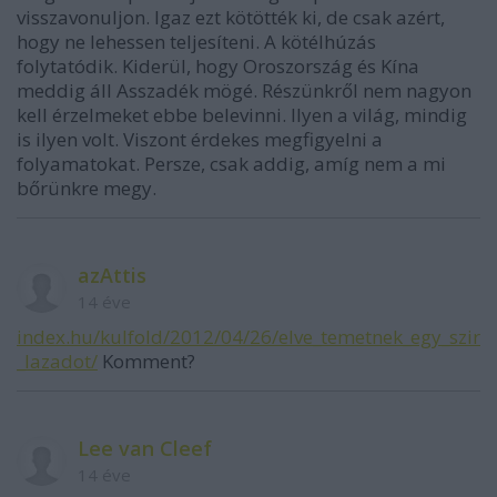
visszavonuljon. Igaz ezt kötötték ki, de csak azért,
hogy ne lehessen teljesíteni. A kötélhúzás
folytatódik. Kiderül, hogy Oroszország és Kína
meddig áll Asszadék mögé. Részünkről nem nagyon
kell érzelmeket ebbe belevinni. Ilyen a világ, mindig
is ilyen volt. Viszont érdekes megfigyelni a
folyamatokat. Persze, csak addig, amíg nem a mi
bőrünkre megy.
azAttis
14 éve
index.hu/kulfold/2012/04/26/elve_temetnek_egy_szir
_lazadot/
Komment?
Lee van Cleef
14 éve