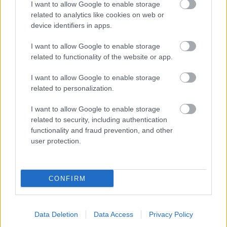
I want to allow Google to enable storage
related to analytics like cookies on web or
Melampo
device identifiers in apps.
14 éve
I want to allow Google to enable storage
@Éhes_ló
: Nem lenne az felelőtlenség? Esetleg más is
related to functionality of the website or app.
eltanulná a trükköt! Olyan egyszerű a recept! Végy
néhány ezer leselejtezett kalasnyikovot, némi lőszert,
I want to allow Google to enable storage
juttasd el egy olajkitermelő ország ellenzékéhez, adj
related to personalization.
hozzá néhány gátlástalan zsoldost irányítónak és
kiképzőnek, majd ha a polgárháború amit
I want to allow Google to enable storage
kirobbantottál (mire jó az internet)tönkretette az
related to security, including authentication
functionality and fraud prevention, and other
olajkitermelést és a kieső termelés miatt szűkülő
user protection.
kínálat felverte az olajárakat, kasszírozd be a jól
megérdemelt többletbevételt.
Vétek lenne ezt a zseniális ötletet publikálni.
Amilyen megátalkodottnak látszol, te képes lennél
CONFIRM
még a líbiaiak ellopott 150 000 000 000 dollárnyi
aranyáról is cikkeket íratni.
Ejnye, ejnye!!!
Data Deletion
Data Access
Privacy Policy