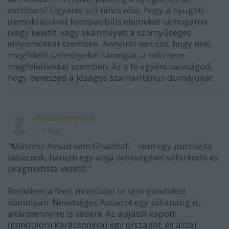
esetében? Ugyanis szó nincs róla, hogy a nyugati
demokráciával kompatibilis elemeket támogatna
(vagy keletit, vagy akármilyet) a szörnyűséges
elnyomókkal szemben. Annyiról van szó, hogy neki
megfelelő személyeket támogat, a neki nem
megfelelőekkel szemben. Az a te egyéni naivságod,
hogy beveszed a jóságos szamaritánus dumájukat.
énisszeretlek
14 éve
"Másrész Assad sem Ghaddafi - nem egy puccsista
tábornok, hanem egy apja örökségével sáfárkodó és
pragmatista vezető."
Remélem a fenti mondatot te sem gondolod
komolyan. Nevetséges Assadot egy pillanatig is,
akármennyire is védeni. Az apjától kapott
(gondolom Karácsonyra) egy országot, és azzal