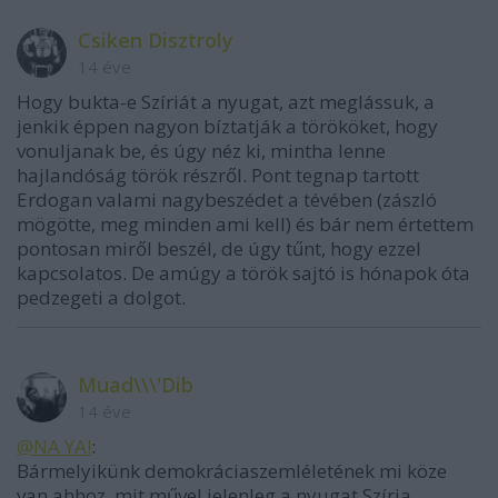
Csiken Disztroly
14 éve
Hogy bukta-e Szíriát a nyugat, azt meglássuk, a
jenkik éppen nagyon bíztatják a törököket, hogy
vonuljanak be, és úgy néz ki, mintha lenne
hajlandóság török részről. Pont tegnap tartott
Erdogan valami nagybeszédet a tévében (zászló
mögötte, meg minden ami kell) és bár nem értettem
pontosan miről beszél, de úgy tűnt, hogy ezzel
kapcsolatos. De amúgy a török sajtó is hónapok óta
pedzegeti a dolgot.
Muad\\\'Dib
14 éve
@NA YA!
:
Bármelyikünk demokráciaszemléletének mi köze
van ahhoz, mit művel jelenleg a nyugat Szíria