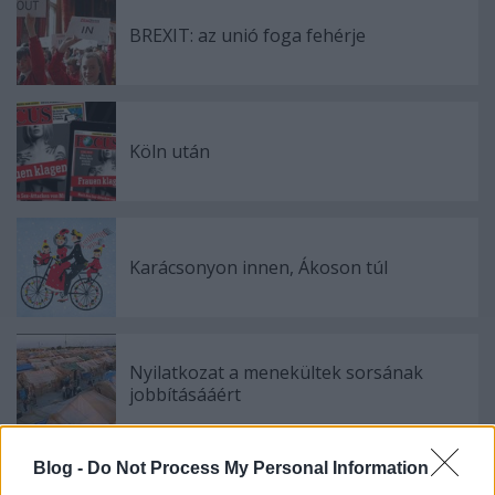
BREXIT: az unió foga fehérje
Köln után
Karácsonyon innen, Ákoson túl
Nyilatkozat a menekültek sorsának
jobbításááért
Blog -
Do Not Process My Personal Information