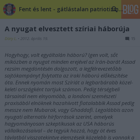
Fent és lent - gátlástalan patriotizmus
A nyugat elvesztett szíriai háborúja
Döry L.
•
2012. április 19.
15
Hogyhogy, volt egyáltalán háború? Igen volt, sőt
miközben a nyugat minden erejével az Irán-barát Assad
rezsim megdöntésén dolgozott, a legfélrevezetőbb
sajtókampányt folytatta az iraki háború előkészítése
óta. Ennek nyomán most Szíriát a legbarbárabb közel-
keleti országként tartjuk számon. Pedig térségbeli
társainál nem elnyomóbb, a londoni szemészeti
praxisából elnöknek hazahívott fiatalabbik Assad pedig
messze nem Mubarak, vagy Ghaddafi. Legalábbis azon
nyugati alternatív hírforrások szerint, amelyek
hagyományosan szkeptikusak az USA háborús
vállalkozásaival – de tegyük hozzá, hogy öt éves
távlatból visszatekintve elemzéseik közelebb is vannak a