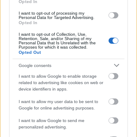
Opted In
Érhetetlen, hogy hogyan kerülhetett ez ki az Index
címlapjára.
I want to opt-out of processing my
Personal Data for Targeted Advertising.
A "Véleményipari Művek Egyes számú Gyáregysége"
Opted In
a valóság közlésére vetemedett?
Remélem ebből azért nem lesz rendszer!
I want to opt-out of Collection, Use,
Retention, Sale, and/or Sharing of my
Personal Data that Is Unrelated with the
Purposes for which it was collected.
Opted Out
Éhes_ló
14 éve
Google consents
Jó post, gratulálok.
I want to allow Google to enable storage
Ideje lenne ezt megírni az "arab tavasz" minden
related to advertising like cookies on web or
áldozatáról...
device identifiers in apps.
I want to allow my user data to be sent to
Google for online advertising purposes.
LongJohnHolmes
14 éve
I want to allow Google to send me
personalized advertising.
Ez jó volt
@Melampo
: