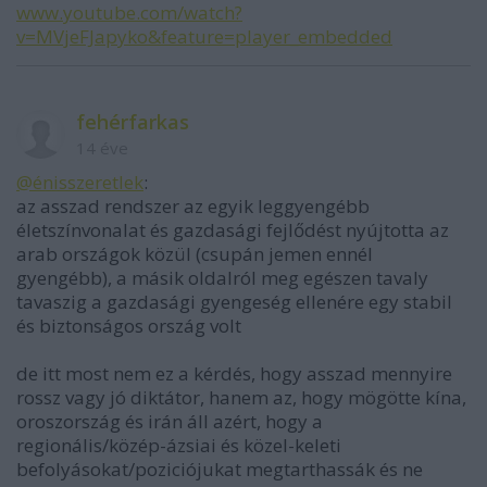
www.youtube.com/watch?
v=MVjeFJapyko&feature=player_embedded
fehérfarkas
14 éve
@énisszeretlek
:
az asszad rendszer az egyik leggyengébb
életszínvonalat és gazdasági fejlődést nyújtotta az
arab országok közül (csupán jemen ennél
gyengébb), a másik oldalról meg egészen tavaly
tavaszig a gazdasági gyengeség ellenére egy stabil
és biztonságos ország volt
de itt most nem ez a kérdés, hogy asszad mennyire
rossz vagy jó diktátor, hanem az, hogy mögötte kína,
oroszország és irán áll azért, hogy a
regionális/közép-ázsiai és közel-keleti
befolyásokat/poziciójukat megtarthassák és ne