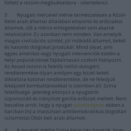
föltett a rezsim megbuktatásra - sikertelenül.
3. Nyugati mércével mérve természetesen a Közel-
Kelet arab államai általában elnyomó és erőszakos
államok, sőt a mérce emlegetésével sem akarok
relativizálni. Ez azonban nem minden. Van amelyik
magas civilizációs szintet, jól működő államot, békét
és hasonló dolgokat produkál. Mind olyat, ami
egyes amerikai vagy nyugati intervenciók esetén a
helyi populációnak fájdalmasan szokott hiányozni.
Az Assad rezsim is felelős millió dologért,
rendteremtése olyan amilyen egy közel-keleti
diktatúra katonai rendteremtése, de ne feledjük
kiképzett kombattánsokkal is szemben áll. Szíria
felelőssége jelenleg eltörpül a nyugatról
szponzorált és irányított gerilla erőszak mellett. Nem
beszélve arról, hogy a nyugat
szövetségesei
ebben a
harcban (is) a masszívan antidemokratikus (bigottan
iszlamista) Öböl-beli arab államok.
4. A nyugati média Szíria képe úgy hangzik, hogy