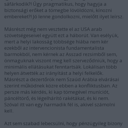
sáfárkodik?! Úgy pragmatikus, hogy hagyja a
biztonsági erőket a tömegbe lövöldözni, kínozni
embereket?! Jó lenne gondolkozni, mielőtt ilyet leírsz.
Másrészt még nem vesztette el az USA arab
szövetségeseivel együtt ezt a háborút. Van esélyük,
mert a helyi lakosság többsége hiába nem kér
ezekből az intervencionista fundamentalista
barmokból, nem kérnek az Asszad rezsimből sem,
önmaguknak viszont meg kell szerveződniük, hogy a
minimális ellátásukat fenntartsák. Lokálisan több
helyen átvették az irányítást a helyi felkelők.
Másrészt a dezertőrök nem Szaúd Arábia elvárásai
szerint működnek közre ebben a konfliktusban. Az
persze más kérdés, ki kap tömegével muníciót,
páncéltörő, és légelhárító rakétákat, és ki nem.
Szóval itt van egy harmadik fél is, akivel számolni
kell.
Azt sem szabad lebecsülni, hogy pénzügyileg bizony