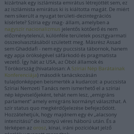
kizártnak egy iszlámista emirátus létrejöttét sem, ez
az iszlámista emirátus ki is kiáltotta magát. De miért
nem sikerült a nyugat területi-dezintegrációs
kísérlete? Szíria egy mag- állam, amelyben a
nagyszír nacionalizmus
jelentős kötőerő és nem
előzménytelenül, különféle területek posztgyarmati
összeolvasztásából született meg. Másrész Assad
sem Ghaddafi - nem egy puccsista tábornok, hanem
egy apja örökségével sáfárkodó és pragmatista
vezető. Így hát az USA, az Öböl államok és
Törökország (hivatalosan: A
Szíriai Nép Barátainak
Konferenciája
) második tanácskozásán
tulajdonképpen beismerték a kudarcot: a puccsista
Szíriai Nemzeti Tanács nem ismerhető el a szíriai
nép képviselőjeként, tehát nem lesz, „emigráns
parlament” amely emigráns kormányt választhat. A
szír status quo megkérdőjelezése befejeződött.
Hozzátehetjük, hogy majdnem egy év „alacsony
intenzitású” de iszonyú véres háború után. És a
térképen az
orosz
, kínai, iráni pozíciókat jelző