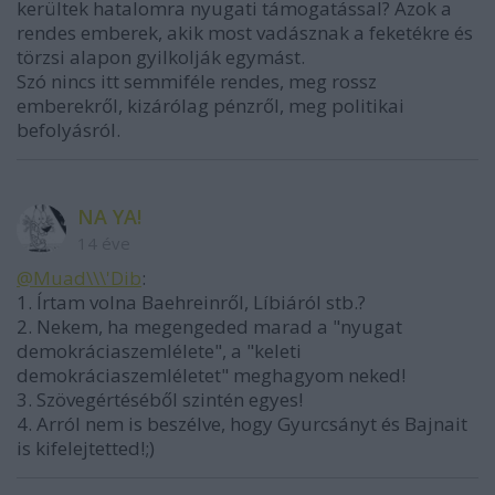
kerültek hatalomra nyugati támogatással? Azok a
rendes emberek, akik most vadásznak a feketékre és
törzsi alapon gyilkolják egymást.
Szó nincs itt semmiféle rendes, meg rossz
emberekről, kizárólag pénzről, meg politikai
befolyásról.
NA YA!
14 éve
@Muad\\\'Dib
:
1. Írtam volna Baehreinről, Líbiáról stb.?
2. Nekem, ha megengeded marad a "nyugat
demokráciaszemlélete", a "keleti
demokráciaszemléletet" meghagyom neked!
3. Szövegértéséből szintén egyes!
4. Arról nem is beszélve, hogy Gyurcsányt és Bajnait
is kifelejtetted!;)