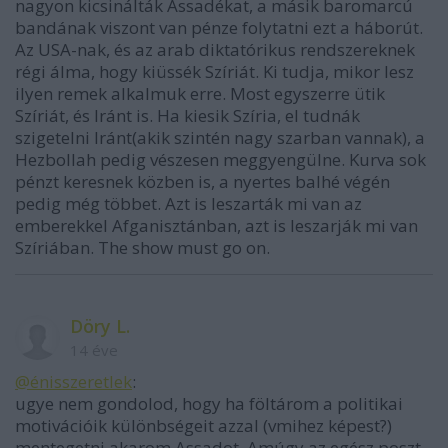
nagyon kicsinálták Assadékat, a másik baromarcú
bandának viszont van pénze folytatni ezt a háborút.
Az USA-nak, és az arab diktatórikus rendszereknek
régi álma, hogy kiüssék Szíriát. Ki tudja, mikor lesz
ilyen remek alkalmuk erre. Most egyszerre ütik
Szíriát, és Iránt is. Ha kiesik Szíria, el tudnák
szigetelni Iránt(akik szintén nagy szarban vannak), a
Hezbollah pedig vészesen meggyengülne. Kurva sok
pénzt keresnek közben is, a nyertes balhé végén
pedig még többet. Azt is leszarták mi van az
emberekkel Afganisztánban, azt is leszarják mi van
Szíriában. The show must go on.
Döry L.
14 éve
@énisszeretlek
:
ugye nem gondolod, hogy ha föltárom a politikai
motivációik különbségeit azzal (vmihez képest?)
mentegetni akarom Assadot. Amúgy az egész poszt