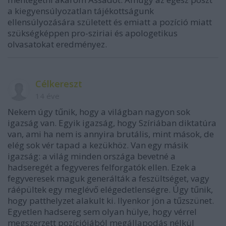
a kiegyensúlyozatlan tájékottságunk
ellensúlyozására született és emiatt a pozíció miatt
szükségképpen pro-sziriai és apologetikus
olvasatokat eredményez.
Célkereszt
14 éve
Nekem úgy tűnik, hogy a világban nagyon sok
igazság van. Egyik igazság, hogy Szíriában diktatúra
van, ami ha nem is annyira brutális, mint mások, de
elég sok vér tapad a kezükhöz. Van egy másik
igazság: a világ minden országa bevetné a
hadseregét a fegyveres felforgatók ellen. Ezek a
fegyveresek maguk generálták a feszültséget, vagy
ráépültek egy meglévő elégedetlenségre. Úgy tűnik,
hogy patthelyzet alakult ki. Ilyenkor jön a tűzszünet.
Egyetlen hadsereg sem olyan hülye, hogy vérrel
megszerzett pozíciójából megállapodás nélkül