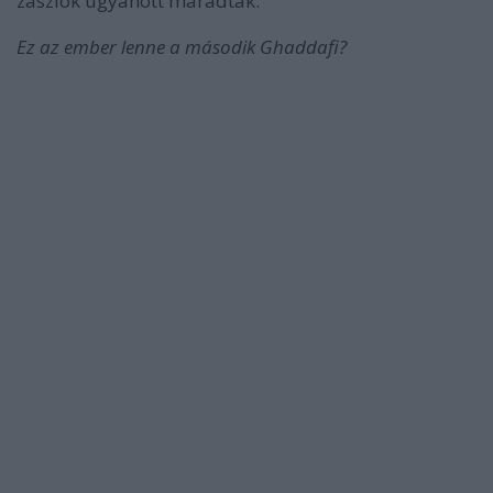
zászlók ugyanott maradtak.
Ez az ember lenne a második Ghaddafi?