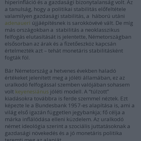
hiperinfláció és a gazdasági bizonytalanság volt. Az
a tanulság, hogy a politikai stabilitás előfeltétele
valamilyen gazdasági stabilitás, a
háború utáni
adenaueri
újjáépítésnek is sarokkövévé vált. De míg
más országokban a
stabilitás a neoklasszikus
felfogás elutasítását is jelentette, Németországban
elsősorban az árak és a fizetőeszköz kapcsán
értelmezték azt – tehát monetáris stabilitásként
fogták föl.
Bár Németország a hetvenes években haladó
értékeket jelenített meg a jóléti államában, ez az
uralkodó felfogással szemben valójában sohasem
volt
keyenesiánus
jóléti modell. A “túlzott”
kiadásokra továbbra is ferde szemmel néztek. Ezt
képezte le a Bundesbank 1957-es alapítása is, ami a
világ első igazán független jegybankja; fő célja a
márka inflálódása elleni küzdelem. Az uralkodó
német ideológia szerint a szociális juttatásoknak a
gazdasági növekedés és a jó monetáris politika
teremti meg az alapját.