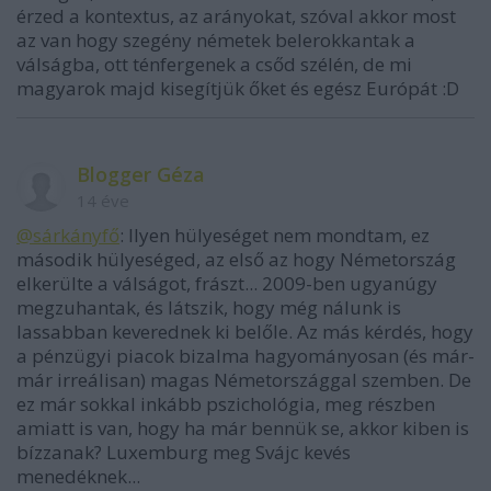
érzed a kontextus, az arányokat, szóval akkor most
az van hogy szegény németek belerokkantak a
válságba, ott ténfergenek a csőd szélén, de mi
magyarok majd kisegítjük őket és egész Európát :D
Blogger Géza
14 éve
@sárkányfő
: Ilyen hülyeséget nem mondtam, ez
második hülyeséged, az első az hogy Németország
elkerülte a válságot, frászt... 2009-ben ugyanúgy
megzuhantak, és látszik, hogy még nálunk is
lassabban keverednek ki belőle. Az más kérdés, hogy
a pénzügyi piacok bizalma hagyományosan (és már-
már irreálisan) magas Németországgal szemben. De
ez már sokkal inkább pszichológia, meg részben
amiatt is van, hogy ha már bennük se, akkor kiben is
bízzanak? Luxemburg meg Svájc kevés
menedéknek...