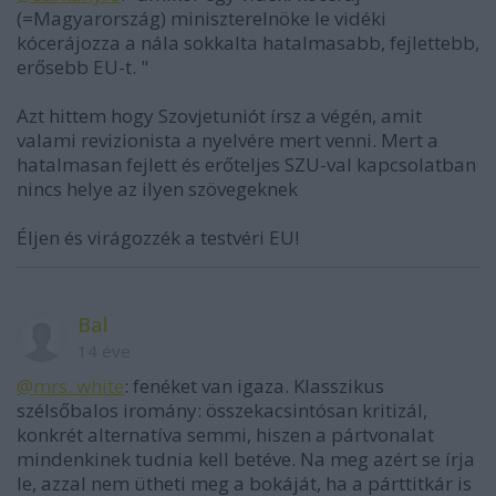
(=Magyarország) miniszterelnöke le vidéki
kócerájozza a nála sokkalta hatalmasabb, fejlettebb,
erősebb EU-t. "
Azt hittem hogy Szovjetuniót írsz a végén, amit
valami revizionista a nyelvére mert venni. Mert a
hatalmasan fejlett és erőteljes SZU-val kapcsolatban
nincs helye az ilyen szövegeknek
Éljen és virágozzék a testvéri EU!
Bal
14 éve
@mrs. white
: fenéket van igaza. Klasszikus
szélsőbalos iromány: összekacsintósan kritizál,
konkrét alternatíva semmi, hiszen a pártvonalat
mindenkinek tudnia kell betéve. Na meg azért se írja
le, azzal nem ütheti meg a bokáját, ha a párttitkár is