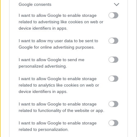
high up!
Google consents
14 éve
I want to allow Google to enable storage
@mrs. white
:
related to advertising like cookies on web or
device identifiers in apps.
A cikk szerzöje jónéhány alapfogalomban,
alapösszefüggésben téved. Nem csoda, hiszen
I want to allow my user data to be sent to
amikor egy társadalom tudós okoskodik nagy
Google for online advertising purposes.
gazdasági összefüggésekben, akkor előfordul, hogy
nagyot hasal.
I want to allow Google to send me
personalized advertising.
Egynek itt van a teljes hasalás a német export
hipotézissel: hát a német export nem azt a "szar,
I want to allow Google to enable storage
gyenge" belsö keresletet helyettesíti, ahogy a szerzö
related to analytics like cookies on web or
azt hasára ütve hirderti, hanem a termelésnek
device identifiers in apps.
vannak evlolúciós folyamatai, ami az exportban,
FDI-ban teljesedik ki.
I want to allow Google to enable storage
Az külöln szakmai röhej, amikor azt írja, hogy a GDP
related to functionality of the website or app.
85%-a exportból jön. Lövése sincs, mit állít.
I want to allow Google to enable storage
related to personalization.
Aztán itt van a keynesiasmus lebutított bulvár