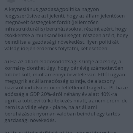
A keynesiánus gazdaságpolitika nagyon
leegyszerűsítve azt jelenti, hogy az állam jelentősen
megnövelt összegeket fordít (jellemzően
infrastrukturális) beruházásokra, részint azért, hogy
csökkentse a munkanélküliséget, részben azért, hogy
beindítsa a gazdasági növekedést. Ilyen politikát
válság idején érdemes folytatni, két esetben:
a) Ha az állam eladósodottsági szintje alacsony, a
kormány dönthet úgy, hogy pár évig számottevően
többet költ, mint amennyi bevétele van. Ettől ugyan
megugrik az államadósság szintje, de alacsony
bázisról indulva ez nem feltétlenül tragédia. Pl. ha az
adósság a GDP 20%-áról néhány év alatt 40%-ra
ugrik a többévi túlköltekezés miatt, az nem öröm, de
nem is a világ vége - pláne, ha az állami
beruházások nyomán valóban beindul egy tartós
gazdasági növekedés.