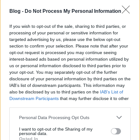
majdnem elveszett. Ekkor sikerült elérni a projekt
Blog -
Do Not Process My Personal Information
kettéválasztását, a 61-eses felét jóváhagyta a
kerület, az már a megvalósulás útjára léphet, a
rakparti részt még mindig vizsgálják. A II. kerület
If you wish to opt-out of the sale, sharing to third parties, or
érveit Láng Zsolton és a kerület néhány emberén
processing of your personal or sensitive information for
targeted advertising by us, please use the below opt-out
kívül senki nem érti, még a fővárosi Fideszen belül is
section to confirm your selection. Please note that after your
értetlenül állnak a problémázás előtt, a
Magyar
opt-out request is processed you may continue seeing
Hírlap interjújában
se kaptunk a kérdésre választ:
interest-based ads based on personal information utilized by
tényleg mi lehet a baj egy új villamosszakasszal?
us or personal information disclosed to third parties prior to
your opt-out. You may separately opt-out of the further
disclosure of your personal information by third parties on the
IAB’s list of downstream participants. This information may
also be disclosed by us to third parties on the
IAB’s List of
Downstream Participants
that may further disclose it to other
third parties.
Please note that this website/app uses one or more Google
Personal Data Processing Opt Outs
services and may gather and store information including but
not limited to your visit or usage behaviour. You may click to
I want to opt-out of the Sharing of my
personal data.
grant or deny consent to Google and its third-party tags to
Opted In