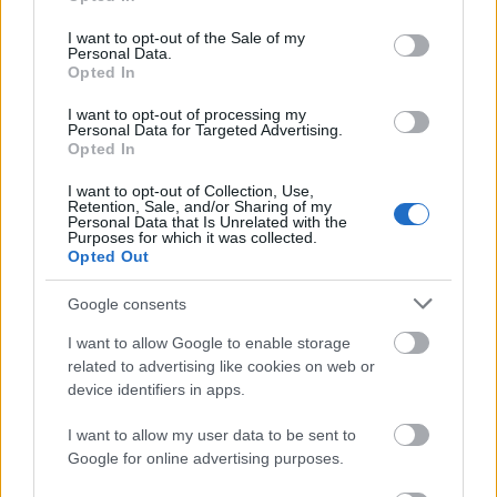
use your data for below specified purposes in below Google
consent section.
I want to opt-out of the Sale of my
Personal Data.
Opted In
I want to opt-out of processing my
Personal Data for Targeted Advertising.
Opted In
I want to opt-out of Collection, Use,
Retention, Sale, and/or Sharing of my
Personal Data that Is Unrelated with the
Purposes for which it was collected.
Opted Out
Google consents
A 42-es hosszabbítása
I want to allow Google to enable storage
Az eddig tárgyalt projektekkel ellentétben
ez a terv
related to advertising like cookies on web or
nem lenne az egész városra hatással, csak lokális
device identifiers in apps.
jelentőséggel bírna. Ettől még épp elég fontos, de ez
I want to allow my user data to be sent to
a tény elvágja megvalósulásának realitását, mert
Google for online advertising purposes.
kevésbé lehet mutogatni. A 42-es villamos ma rövid,
forgalmatlan szakaszon közlekedik a Határ úttól a