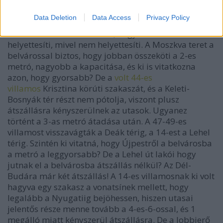
3as metrót megépítették, kifejezetten sok pénzt
áldoztak arra a kapitális állatságra, hogy a meglevő
Data Deletion
Data Access
Privacy Policy
villamoshálózatot lebontsák. Ami természetesen
nem volt indokolható azzal, hogy a metró
helyettesíti, mivel nem helyettesíti. A Moszkva teret a
belvárossal biztos, hogy jobban összeköti a 2-es
metró, nagyobb a kapacitása, és ki is vitatkozna
azon, hogy gyorsabb? De a
volt 44-es
villamos
Krisztina körúti szakaszát, és a Keleti-
Bosnyák tér részt nem pótolja, viszont plusz
átszállásra kényszerülnek az utasok. Ugyanez
történt a 3-as metró átadása után. A 47-49-es
villamost visszavágták a Deák térig, a 14-est a Lehel
térig. Szintén ki vitatná, hogy Újpestről a belvárosba
a metró a leggyorsabb? De a Lehel út lakói hogy
jutnak el a belvárosba átszállás nélkül? Az Dél-
Budára már két átszállás! A 14-es villamosnak ki volt
hagyva egy szakasz a vonatsínek mellett, hogy
legalább a Nyugatiig bejöhessen, hiszen utasai
jelentős része menne tovább a 4-es-6-ossal, és 1
megálló miatt kényszerül átszállásra. De a lobbierő