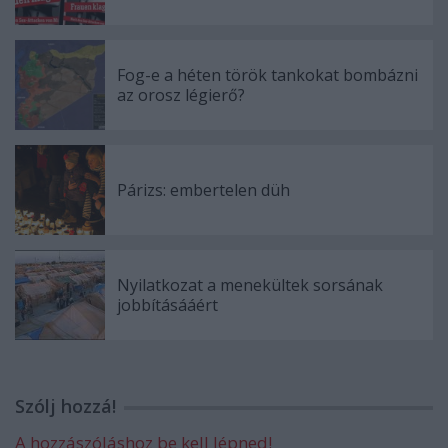
Fog-e a héten török tankokat bombázni
az orosz légierő?
Párizs: embertelen düh
Nyilatkozat a menekültek sorsának
jobbításááért
Szólj hozzá!
A hozzászóláshoz be kell lépned!