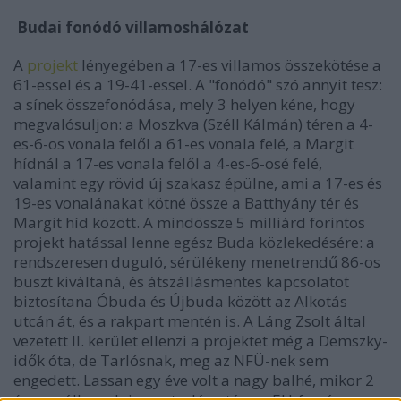
Budai fonódó villamoshálózat
A
projekt
lényegében a 17-es villamos összekötése a
61-essel és a 19-41-essel. A "fonódó" szó annyit tesz:
a sínek összefonódása, mely 3 helyen kéne, hogy
megvalósuljon: a Moszkva (Széll Kálmán) téren a 4-
es-6-os vonala felől a 61-es vonala felé, a Margit
hídnál a 17-es vonala felől a 4-es-6-osé felé,
valamint egy rövid új szakasz épülne, ami a 17-es és
19-es vonalánakat kötné össze a Batthyány tér és
Margit híd között. A mindössze 5 milliárd forintos
projekt hatással lenne egész Buda közlekedésére: a
rendszeresen duguló, sérülékeny menetrendű 86-os
buszt kiváltaná, és átszállásmentes kapcsolatot
biztosítana Óbuda és Újbuda között az Alkotás
utcán át, és a rakpart mentén is. A Láng Zsolt által
vezetett II. kerület ellenzi a projektet még a Demszky-
idők óta, de Tarlósnak, meg az NFÜ-nek sem
engedett. Lassan egy éve volt a nagy balhé, mikor 2
év megállapodni nem tudás után az EU-forrás