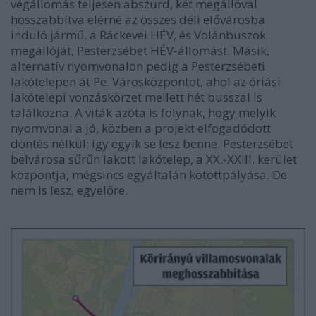
végállomás teljesen abszurd, két megállóval
hosszabbítva elérné az összes déli elővárosba
induló jármű, a Ráckevei HÉV, és Volánbuszok
megállóját, Pesterzsébet HÉV-állomást. Másik,
alternatív nyomvonalon pedig a Pesterzsébeti
lakótelepen át Pe. Városközpontot, ahol az óriási
lakótelepi vonzáskörzet mellett hét busszal is
találkozna. A viták azóta is folynak, hogy melyik
nyomvonal a jó, közben a projekt elfogadódott
döntés nélkül: így egyik se lesz benne. Pesterzsébet
belvárosa sűrűn lakott lakótelep, a XX.-XXIII. kerület
központja, mégsincs egyáltalán kötöttpályása. De
nem is lesz, egyelőre.