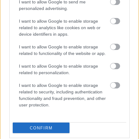
I want to allow Google to send me
Tulipán utcáig, ritka követéssel. A hosszabb vonal
personalized advertising.
érintené a Honvéd stadionját, a Kispesti temetőt,
végigszelné a Havanna utcai lakótelepet, és a
I want to allow Google to enable storage
Gloriette-telepen végállomásozna. Fő célja a
related to analytics like cookies on web or
Havanna lefedése lenne, Budapest egyik
device identifiers in apps.
legforgalmasabb buszának, a sokszor dugóban álló
136E busznak kiváltásával, melynek
I want to allow Google to enable storage
megbízhatatlanságát egy vonattal való szintbeli
related to functionality of the website or app.
kereszteződés is megsokszorozza. A projekt tervei
készen állnak, megvalósulásáról nem tudni semmit.
I want to allow Google to enable storage
related to personalization.
Vissza a villamost a Rákóczi útra és a Bajcsyra!
I want to allow Google to enable storage
related to security, including authentication
Ma már tudjuk, kötöttpályást semmilyen
functionality and fraud prevention, and other
körülmények között nem bontunk le. Sajnos
nem volt
user protection.
ez mindig így
, bizonyára van aki emlékszik a
Bajcsy-
Zsilinszky úton
haladó villamosokra, a
Rákóczi úton,
Erzsébet hídon
járó kocsikra, meg a Keletire, mint
CONFIRM
nagy villamoscsomópontra. Sajnos amikor a 2-es, és