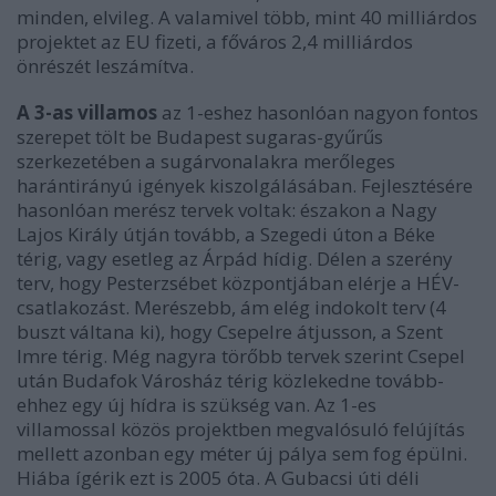
minden, elvileg. A valamivel több, mint 40 milliárdos
projektet az EU fizeti, a főváros 2,4 milliárdos
önrészét leszámítva.
A 3-as villamos
az 1-eshez hasonlóan nagyon fontos
szerepet tölt be Budapest sugaras-gyűrűs
szerkezetében a sugárvonalakra merőleges
harántirányú igények kiszolgálásában. Fejlesztésére
hasonlóan merész tervek voltak: északon a Nagy
Lajos Király útján tovább, a Szegedi úton a Béke
térig, vagy esetleg az Árpád hídig. Délen a szerény
terv, hogy Pesterzsébet központjában elérje a HÉV-
csatlakozást. Merészebb, ám elég indokolt terv (4
buszt váltana ki), hogy Csepelre átjusson, a Szent
Imre térig. Még nagyra törőbb tervek szerint Csepel
után Budafok Városház térig közlekedne tovább-
ehhez egy új hídra is szükség van. Az 1-es
villamossal közös projektben megvalósuló felújítás
mellett azonban egy méter új pálya sem fog épülni.
Hiába ígérik ezt is 2005 óta. A Gubacsi úti déli