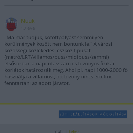
Nuuk
13 éve
"Ma már tudjuk, kötöttpályást semmilyen
körülmények között nem bontunk le." A városi
közösségi közlekedési eszköz típusát
(metró/LRT/villamos/busz/midibusz/semmi)
elsősorban a napi utasszám és bizonyos fizikai
korlátok határozzák meg. Ahol pl. napi 1000-2000 fő
használja a villamost, ott bizony nincs értelme
fenntartani az adott járatot.
SÜTI BEÁLLÍTÁSOK MÓDOSÍTÁSA
mobil
|
teljes