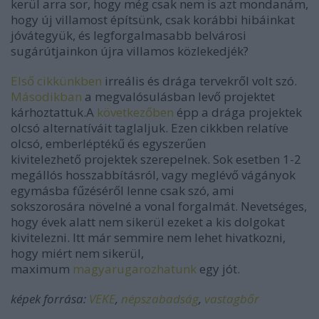
kerül arra sor, hogy még csak nem is azt mondanám,
hogy új villamost építsünk, csak korábbi hibáinkat
jóvátegyük, és legforgalmasabb belvárosi
sugárútjainkon újra villamos közlekedjék?
Első cikkünkben
irreális és drága tervekről volt szó.
Másodikban
a megvalósulásban levő projektet
kárhoztattuk.A
következőben
épp a drága projektek
olcsó alternatíváit taglaljuk. Ezen cikkben relatíve
olcsó, emberléptékű és egyszerűen
kivitelezhető projektek szerepelnek. Sok esetben 1-2
megállós hosszabbításról, vagy meglévő vágányok
egymásba fűzéséről lenne csak szó, ami
sokszorosára növelné a vonal forgalmát. Nevetséges,
hogy évek alatt nem sikerül ezeket a kis dolgokat
kivitelezni. Itt már semmire nem lehet hivatkozni,
hogy miért nem sikerül,
maximum
magyarugarozhatunk
egy jót.
képek forrása:
VEKE
,
népszabadság
,
vastagbőr