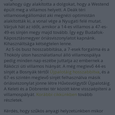
valahogy úgy alakította a dolgokat, hogy a Westend
épült meg a villamos helyett. A Deák téri
villamosvégállomást aki megnézi optimistán
alakították ki, a vonal vége a Nyugati felé mutat.
Várjuk hát az időt, amikor a 14-es villamos a 47-es-
49-es sínjén megy majd tovább. Így egy Budafok-
Káposztásmegyer óriásviszonylatot kapnánk.
Kihasználtsága kétségtelen lenne.
Az 5-ös busz hosszabbítása, a 7-esek forgalma és a
Thököly úton használatlanul álló villamospálya
pedig minden nap eszébe juttatja az embernek a
Rákóczi úti villamos hiányát. A még meglevő 44-es
sínjét a Bosnyák tértől
Újpalotáig hosszabbítva
, és a
67-es szintén meglevő sínjét felhasználva másik
óriásviszonylat jönne létre Hűvösvölgytől Újpalotáig.
A Keleti és a Döbrentei tér között kéne visszaépíteni a
villamospályát.
Korábbi cikkünkben
tovább
részletek.
Kérdés, hogy szűkös anyagi helyzetünkben mikor