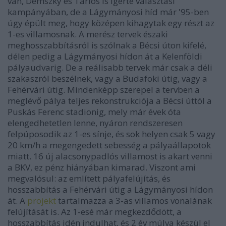
van, Demszky és Tarlós is ígérte választási
kampányában, de a Lágymányosi híd már '95-ben
úgy épült meg, hogy középen kihagytak egy részt az
1-es villamosnak. A merész tervek északi
meghosszabbításról is szólnak a Bécsi úton kifelé,
délen pedig a Lágymányosi hídon át a Kelenföldi
pályaudvarig. De a reálisabb tervek már csak a déli
szakaszról beszélnek, vagy a Budafoki útig, vagy a
Fehérvári útig. Mindenképp szerepel a tervben a
meglévő pálya teljes rekonstrukciója a Bécsi úttól a
Puskás Ferenc stadionig, mely már évek óta
elengedhetetlen lenne, nyáron rendszeresen
felpúposodik az 1-es sínje, és sok helyen csak 5 vagy
20 km/h a megengedett sebesség a pályaállapotok
miatt. 16 új alacsonypadlós villamost is akart venni
a BKV, ez pénz hiányában kimarad. Viszont ami
megvalósul: az említett pályafelújítás, és
hosszabbítás a Fehérvári útig a Lágymányosi hídon
át. A
projekt
tartalmazza a 3-as villamos vonalának
felújítását is. Az 1-esé már megkezdődött, a
hosszabbítás idén indulhat, és 2 év múlva készül el