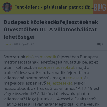
Fent és lent - gátlástalan patriotizmus
Budapest közlekedésfejlesztésének
útvesztőiben III.: A villamoshálózat
lehetőségei
beeni
•
2012. április 27.
2
Sorozatunk
első
és
második
fejezetében Budapest
metróhálózatának lehetőségeit mutattuk be, az ez
utáni, két részben
expressz buszokról
, majd a
trolikról lesz szó. Ezen, harmadik fejezetben a
villamoshálózatot nézzük meg, a
tervezett
, és
megvalósulásban levő
fejlesztéseket
. Mikor
hosszabbodik az 1-es és 3-as villamos? A 17-19-est
végre összekötik? A Rákóczi út visszakaphatja
villamosát? Hogy jutunk el 14-essel a Deák térre?
Hát 42-essel a Havannára? Megtudja, ki ma velünk