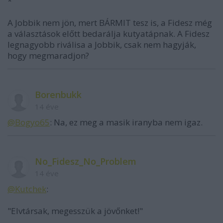
*
A Jobbik nem jön, mert BÁRMIT tesz is, a Fidesz még
a választások előtt bedarálja kutyatápnak. A Fidesz
legnagyobb riválisa a Jobbik, csak nem hagyják,
hogy megmaradjon?
Borenbukk
14 éve
@Bogyo65
: Na, ez meg a masik iranyba nem igaz.
No_Fidesz_No_Problem
14 éve
@Kutchek
:
"Elvtársak, megesszük a jövőnket!"