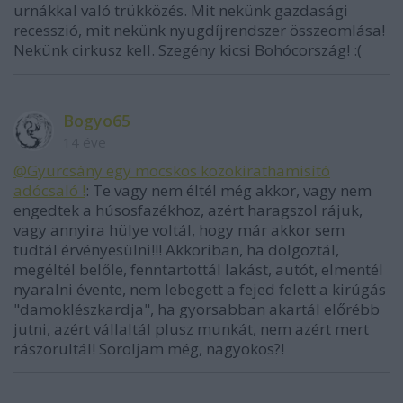
urnákkal való trükközés. Mit nekünk gazdasági
recesszió, mit nekünk nyugdíjrendszer összeomlása!
Nekünk cirkusz kell. Szegény kicsi Bohócország! :(
Bogyo65
14 éve
@Gyurcsány egy mocskos közokirathamisító
adócsaló !
: Te vagy nem éltél még akkor, vagy nem
engedtek a húsosfazékhoz, azért haragszol rájuk,
vagy annyira hülye voltál, hogy már akkor sem
tudtál érvényesülni!!! Akkoriban, ha dolgoztál,
megéltél belőle, fenntartottál lakást, autót, elmentél
nyaralni évente, nem lebegett a fejed felett a kirúgás
"damoklészkardja", ha gyorsabban akartál előrébb
jutni, azért vállaltál plusz munkát, nem azért mert
rászorultál! Soroljam még, nagyokos?!