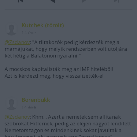
Kutchek (törölt)
14 éve
@Zsdanov
: "A tiltakozók pedig kérdezzék meg a
mamájukat, hogy melyik rendszerben volt utoljára
két hétig a Balatonon nyaralni."
A mocskos kapitalisták meg az IMF hiteléből!
Azt is kérdezd meg, hogy visszafizették-e!
Borenbukk
14 éve
@Zsdanov
: Khm... Azert a nemetek sem allitanak
szobrokat Hitlernek, pedig az elejen nagyot lenditett
Nemetorszagon es mindenkinek sokat javultak a
korulmenyei, aki nem volt epp "nepellenseg".