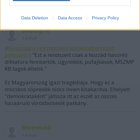
csodás lehetőséget!
Data Deletion
Data Access
Privacy Policy
sivatagi n.
14 éve
@Gyurcsány egy mocskos közokirathamisító
adócsaló !
: "Ezt a rendszert csak a hozzád hasonló
diktatúra fenntartók, ügynökök, pufajkások, MSZMP
KB tagok éltetik."
Ez Magyarország igazi tragédiája. Hogy ez a
mocskos söpredék nincs innen kitakarítva. Ehelyett
"demokrataként" játssza itt az eszét az összes
hazaáruló vörösbolsevik patkány.
Borenbukk
14 éve