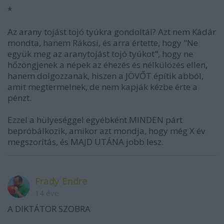
*
Az arany tojást tojó tyúkra gondoltál? Azt nem Kádár
mondta, hanem Rákosi, és arra értette, hogy "Ne
együk meg az aranytojást tojó tyúkot", hogy ne
hőzöngjenek a népek az éhezés és nélkülözés ellen,
hanem dolgozzanak, hiszen a JÖVŐT építik abból,
amit megtermelnek, de nem kapják kézbe érte a
pénzt.
Ezzel a hülyeséggel egyébként MINDEN párt
bepróbálkozik, amikor azt mondja, hogy még X év
megszorítás, és MAJD UTÁNA jobb lesz.
Frady Endre
14 éve
A DIKTÁTOR SZOBRA