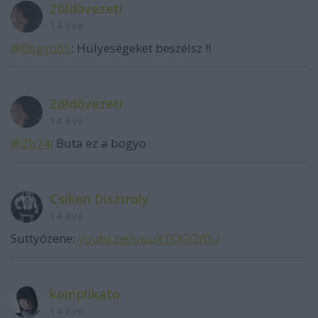
Zöldövezeti
14 éve
@Bogyo65
: Hülyeségeket beszélsz !!
Zöldövezeti
14 éve
@Zb74
: Buta ez a bogyo
Csiken Disztroly
14 éve
Suttyózene:
youtu.be/uuuXTQGGY0U
komplikato
14 éve