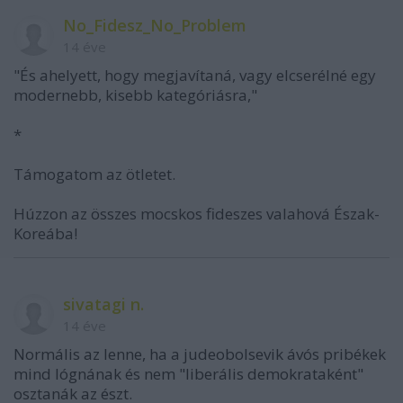
No_Fidesz_No_Problem
14 éve
"És ahelyett, hogy megjavítaná, vagy elcserélné egy
modernebb, kisebb kategóriásra,"
*
Támogatom az ötletet.
Húzzon az összes mocskos fideszes valahová Észak-
Koreába!
sivatagi n.
14 éve
Normális az lenne, ha a judeobolsevik ávós pribékek
mind lógnának és nem "liberális demokrataként"
osztanák az észt.