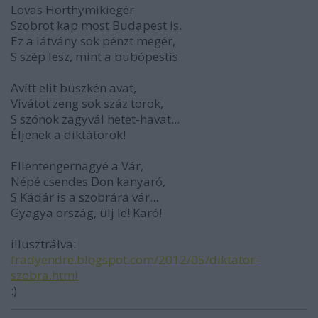
Lovas Horthymikiegér
Szobrot kap most Budapest is.
Ez a látvány sok pénzt megér,
S szép lesz, mint a bubópestis.
Avítt elit büszkén avat,
Vivátot zeng sok száz torok,
S szónok zagyvál hetet-havat...
Éljenek a diktátorok!
Ellentengernagyé a Vár,
Népé csendes Don kanyaró,
S Kádár is a szobrára vár...
Gyagya ország, ülj le! Karó!
illusztrálva:
fradyendre.blogspot.com/2012/05/diktator-
szobra.html
:)