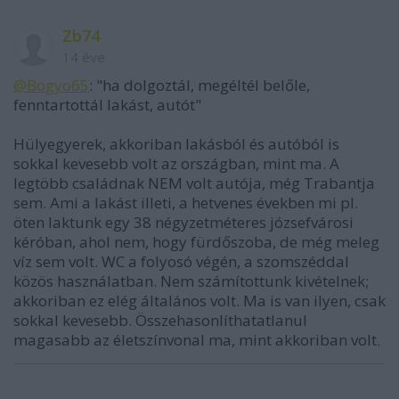
Zb74
14 éve
@Bogyo65
: "ha dolgoztál, megéltél belőle,
fenntartottál lakást, autót"
Hülyegyerek, akkoriban lakásból és autóból is
sokkal kevesebb volt az országban, mint ma. A
legtöbb családnak NEM volt autója, még Trabantja
sem. Ami a lakást illeti, a hetvenes években mi pl.
öten laktunk egy 38 négyzetméteres józsefvárosi
kéróban, ahol nem, hogy fürdőszoba, de még meleg
víz sem volt. WC a folyosó végén, a szomszéddal
közös használatban. Nem számítottunk kivételnek;
akkoriban ez elég általános volt. Ma is van ilyen, csak
sokkal kevesebb. Összehasonlíthatatlanul
magasabb az életszínvonal ma, mint akkoriban volt.