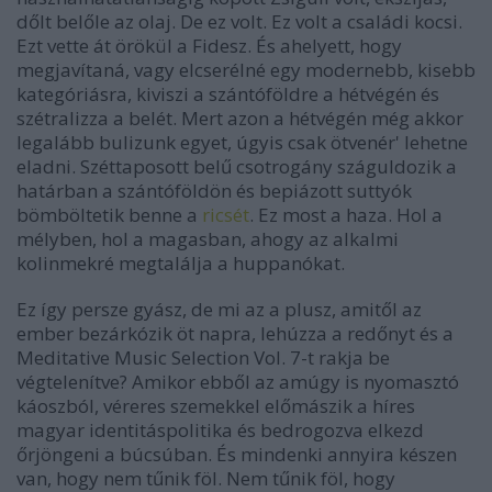
dőlt belőle az olaj. De ez volt. Ez volt a családi kocsi.
Ezt vette át örökül a Fidesz. És ahelyett, hogy
megjavítaná, vagy elcserélné egy modernebb, kisebb
kategóriásra, kiviszi a szántóföldre a hétvégén és
szétralizza a belét. Mert azon a hétvégén még akkor
legalább bulizunk egyet, úgyis csak ötvenér' lehetne
eladni. Széttaposott belű csotrogány száguldozik a
határban a szántóföldön és bepiázott suttyók
bömböltetik benne a
ricsét
. Ez most a haza. Hol a
mélyben, hol a magasban, ahogy az alkalmi
kolinmekré megtalálja a huppanókat.
Ez így persze gyász, de mi az a plusz, amitől az
ember bezárkózik öt napra, lehúzza a redőnyt és a
Meditative Music Selection Vol. 7-t rakja be
végtelenítve? Amikor ebből az amúgy is nyomasztó
káoszból, véreres szemekkel előmászik a híres
magyar identitáspolitika és bedrogozva elkezd
őrjöngeni a búcsúban. És mindenki annyira készen
van, hogy nem tűnik föl. Nem tűnik föl, hogy