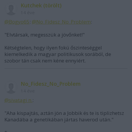
Kutchek (törölt)
14 éve
@Bogyo65
:
@No_Fidesz_No_Problem
:
"Elvtársak, megesszük a jövőnket!"
Kétségtelen, hogy ilyen fokú őszinteséggel
kiemelkedik a magyar politikusok sorából, de
szobor tán csak nem kéne ennyiért.
No_Fidesz_No_Problem
14 éve
@sivatagi n.
:
"Aha kispajtás, aztán jön a Jobbik és te is tiplizhetsz
Kanadába a genetikában jártas haverod után."