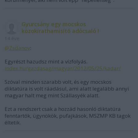
Gyurcsány egy mocskos
közokirathamisító adócsaló !
14 éve
@Zsdanov
:
Egyrészt hazudsz mint a vízfolyás.
index.hu/gazdasag/magyar/2012/05/25/kadar/
Szóval minden szarabb volt, és egy mocskos
diktatúra is volt ráadásul, ami alatt legalább annyi
magyar halt meg mint Szállasyék alatt.
Ezt a rendszert csak a hozzád hasonló diktatúra
fenntartók, ügynökök, pufajkások, MSZMP KB tagok
éltetik.