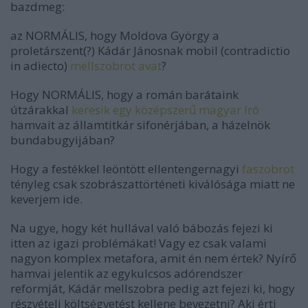
bazdmeg:
az NORMÁLIS, hogy Moldova György a
proletárszent(?) Kádár Jánosnak mobil (contradictio
in adiecto)
mellszobrot avat
?
Hogy NORMÁLIS, hogy a román barátaink
útzárakkal
keresik egy középszerű magyar író
hamvait az államtitkár sifonérjában, a házelnök
bundabugyijában?
Hogy a festékkel leöntött ellentengernagyi
faszobrot
tényleg csak szobrászattörténeti kiválósága miatt ne
keverjem ide.
Na ugye, hogy két hullával való bábozás fejezi ki
itten az igazi problémákat! Vagy ez csak valami
nagyon komplex metafora, amit én nem értek? Nyírő
hamvai jelentik az egykulcsos adórendszer
reformját, Kádár mellszobra pedig azt fejezi ki, hogy
részvételi költségvetést kellene bevezetni? Aki érti