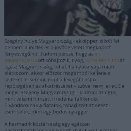
Szegény hülye Magyarország - ekképpen sikolt fel
bennem a jóízlés és a jövőbe vetett megkopott
fényességű hit. Tudom persze, hogy az
én
génjeimben is
ott sóhajtozik, nyög,
túrva tenni tör
az
egész Magyarország, tehát, ha nyavalyája miatt
elátkozom, akkor először magamból kellene a
sejteket lecserélni, mint a levegőt hasító
repülőgépen az alkatrészeket – szóval nem lehet. De
mégis: Szegény Magyarország! - kiáltom az égbe,
mint valami hímzett irredenta falikendő.
Elvándorolnak a fiatalok, rohad szét az egész -
zsémbelek, mint egy büdös nyugger.
A harmadik köztársaság egy egészen
használhatatlanságig kopott Zsiguli volt, ékszíjas,