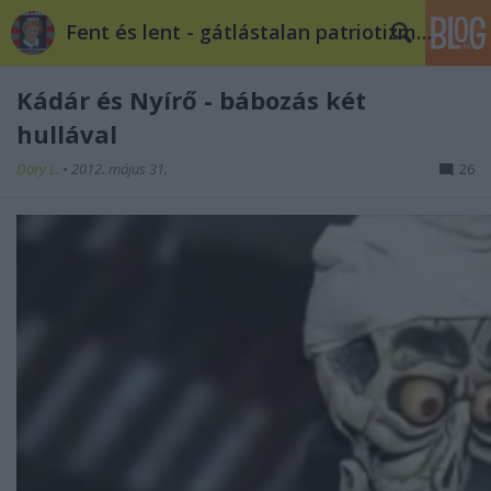
Fent és lent - gátlástalan patriotizmus
Kádár és Nyírő - bábozás két
hullával
Döry L.
•
2012. május 31.
26