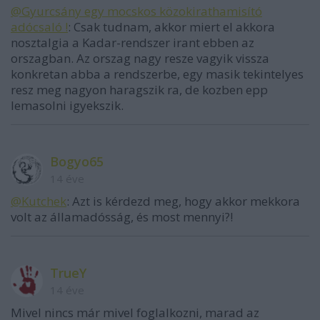
@Gyurcsány egy mocskos közokirathamisító
adócsaló !
: Csak tudnam, akkor miert el akkora
nosztalgia a Kadar-rendszer irant ebben az
orszagban. Az orszag nagy resze vagyik vissza
konkretan abba a rendszerbe, egy masik tekintelyes
resz meg nagyon haragszik ra, de kozben epp
lemasolni igyekszik.
Bogyo65
14 éve
@Kutchek
: Azt is kérdezd meg, hogy akkor mekkora
volt az államadósság, és most mennyi?!
TrueY
14 éve
Mivel nincs már mivel foglalkozni, marad az