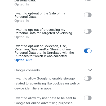
personal data.
grant or deny consent to Google and its third-party tags to
Opted In
use your data for below specified purposes in below Google
No_Fidesz_No_Problem
consent section.
I want to opt-out of the Sale of my
14 éve
Personal Data.
Opted In
@Gyurcsány egy mocskos közokirathamisító
adócsaló !
:
I want to opt-out of processing my
Personal Data for Targeted Advertising.
Opted In
"mint Szállasyék alatt."
I want to opt-out of Collection, Use,
*
Retention, Sale, and/or Sharing of my
Personal Data that Is Unrelated with the
Purposes for which it was collected.
Ki volt az a "SZÁLLASY" aranybogaram?
Opted Out
Google consents
No_Fidesz_No_Problem
I want to allow Google to enable storage
14 éve
related to advertising like cookies on web or
device identifiers in apps.
@sivatagi n.
:
I want to allow my user data to be sent to
"Ennyit tud a Fidesz,"
Google for online advertising purposes.