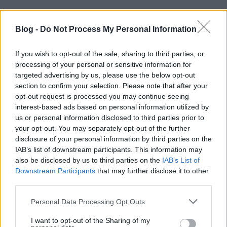
Ennyit tud a Fidesz, a maradék mocskos
kommunista röhögve és zavartalanul avathatja egy
Blog -
Do Not Process My Personal Information
mocskos kommunista mellszobrát.
If you wish to opt-out of the sale, sharing to third parties, or
processing of your personal or sensitive information for
targeted advertising by us, please use the below opt-out
No_Fidesz_No_Problem
section to confirm your selection. Please note that after your
14 éve
opt-out request is processed you may continue seeing
@Kutchek
:
interest-based ads based on personal information utilized by
us or personal information disclosed to third parties prior to
"A mocskos kapitalisták meg az IMF hiteléből!"
your opt-out. You may separately opt-out of the further
disclosure of your personal information by third parties on the
IAB’s list of downstream participants. This information may
*
also be disclosed by us to third parties on the
IAB’s List of
Downstream Participants
that may further disclose it to other
Hát persze, kisökör.
third parties.
Mert nemzetgazdaság, meg termelés, az nem volt.
Please note that this website/app uses one or more Google
Personal Data Processing Opt Outs
Csak hitel, oszt jónapot.
services and may gather and store information including but
not limited to your visit or usage behaviour. You may click to
I want to opt-out of the Sharing of my