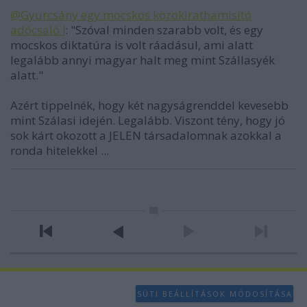
@Gyurcsány egy mocskos közokirathamisító
adócsaló !
: "Szóval minden szarabb volt, és egy
mocskos diktatúra is volt ráadásul, ami alatt
legalább annyi magyar halt meg mint Szállasyék
alatt."
Azért tippelnék, hogy két nagyságrenddel kevesebb
mint Szálasi idején. Legalább. Viszont tény, hogy jó
sok kárt okozott a JELEN társadalomnak azokkal a
ronda hitelekkel ...
SÜTI BEÁLLÍTÁSOK MÓDOSÍTÁSA