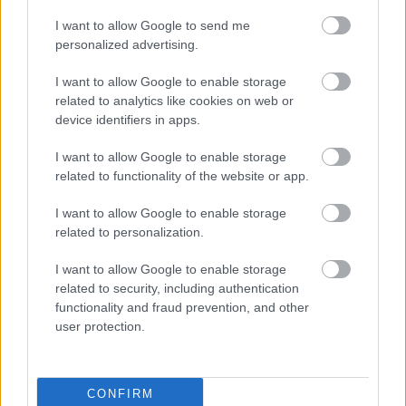
*
I want to allow Google to send me
personalized advertising.
Még két év és mehetnek vissza a balettba ugrálni :)))
I want to allow Google to enable storage
related to analytics like cookies on web or
device identifiers in apps.
sivatagi n.
14 éve
I want to allow Google to enable storage
related to functionality of the website or app.
@No_Fidesz_No_Problem
:
I want to allow Google to enable storage
Aha kispajtás, aztán jön a Jobbik és te is tiplizhetsz
related to personalization.
Kanadába a genetikában jártas haverod után.
I want to allow Google to enable storage
related to security, including authentication
functionality and fraud prevention, and other
hattyú
user protection.
14 éve
Magyarország szerintem Észak-Korea, Oroszország,
Kína és Irán után az ötödik legabszurdabb hely ezen
CONFIRM
a gömbön, ki kéne használni turisztikai célokra ezt a