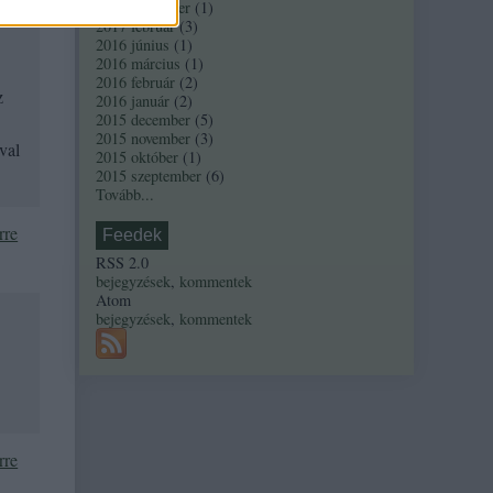
2017 november
(
1
)
li
2017 február
(
3
)
2016 június
(
1
)
2016 március
(
1
)
2016 február
(
2
)
z
2016 január
(
2
)
2015 december
(
5
)
2015 november
(
3
)
val
2015 október
(
1
)
2015 szeptember
(
6
)
Tovább
...
rre
Feedek
RSS 2.0
bejegyzések
,
kommentek
Atom
bejegyzések
,
kommentek
rre