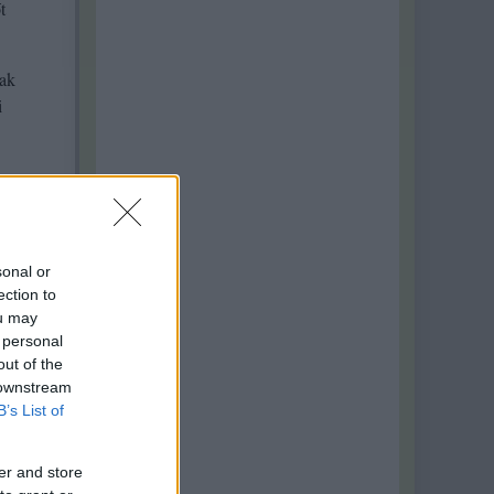
t
nak
i
sonal or
ection to
ou may
 personal
out of the
 downstream
B’s List of
er and store