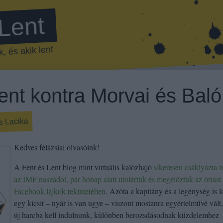
 Lent
, és akik lent
ent kontra Morvai és Baló
s Lacika
Kedves félázsiai olvasóink!
A Fent és Lent blog mint virtuális kalózhajó
sikeresen csáklyázta 
az IMF naszádot, pár hónap alatt utolértük és megelőztük az óriást
Facebook lájkok tekintetében
. Azóta a kapitány és a legénység is la
egy kicsit – nyár is van ugye – viszont mostanra egyértelművé vált
új harcba kell indulnunk, különben berozsdásodnak küzdelemhez