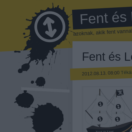
Fent és
azoknak, akik fent vannak
Fent és L
Téká
2012.08.13. 08:00