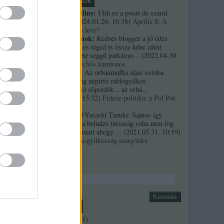
Friss topikok
necrophil collins:
Uhh ez a poszt de szarul
öregedett.
(
2024.01.26. 16:38
)
Április 8: A
többség kevés lesz?
Custertábornok:
Kedves blogger a jó édes
kurvaanyádat és téged is össze kéne zárni
ezekkel a fekete seggű patkányo...
(
2022.04.30.
01:14
)
Árpi, a hős kamionos
kiskutyauto:
Az orbánmaffia aljas ostoba
arrogáns hazug népirtó rablógyilkos
országromboló söpredék... az orbá...
(
2021.10.19. 15:32
)
Fidesz-politika: a Pol Pot-
szindróma
Sztancsek:
@Yasashi Tanuki: Sajnos így
valahogy. Ez a beludzs társaság soha nem fog
integrálódni, mint ahogy ...
(
2021.05.31. 10:19
)
A Bándy Kata-gyilkosság margójára
Keresés
 ellenőrzi.
Archívum
2018 április
(
1
)