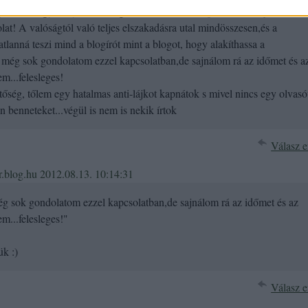
megnevezni egy hanyatló országban,tele társadalmi problémával,jövő nélkü
at! A valóságtól való teljes elszakadásra utal mindösszesen,és a
lanná teszi mind a blogírót mint a blogot, hogy alakíthassa a
még sok gondolatom ezzel kapcsolatban,de sajnálom rá az időmet és a
m...felesleges!
etőség, tőlem egy hatalmas anti-lájkot kapnátok s mivel nincs egy olvasó
n benneteket...végül is nem is nekik írtok
Válasz e
or.blog.hu
2012.08.13. 10:14:31
g sok gondolatom ezzel kapcsolatban,de sajnálom rá az időmet és az
em...felesleges!"
k :)
Válasz e