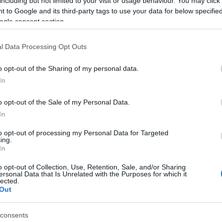
including but not limited to your visit or usage behaviour. You may click 
 to Google and its third-party tags to use your data for below specifi
ogle consent section.
l Data Processing Opt Outs
risztina és György a Fent és Lent blog kedvéért, a viadal meghirdetésé
o opt-out of the Sharing of my personal data.
lé állnak egy fotó erejéig a legszebb ruhájukban. Főszerkesztőnk kér
In
zel felé néz, György eközben pedig mobiltelefonálást imitál.
o opt-out of the Sale of my Personal Data.
ról a posztok alá felszerelt úgynevezett Morvai-Baló számláló tájékozta
In
 és Lent Facebook oldalát
, csatlakozz a küzdelmünkhöz! Kifejezetten
gyományörző lájkolásnak, például ha azt lóról visszafelé vagy félázsiai
to opt-out of processing my Personal Data for Targeted
k végre. A legszebben lájkoló olvasónkat mi is lájkoljuk!
ing.
In
 eredetije
,
Morvai és Baló
)
o opt-out of Collection, Use, Retention, Sale, and/or Sharing
ersonal Data that Is Unrelated with the Purposes for which it
lected.
Out
faszaság
Morvai Krisztina
Fent
Baló György
mobiltelefonálás-
consents