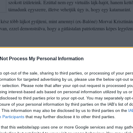
szokott ízületeink. Ezúttal nem egy virtuális lájk-hajót, hanem kettő
támadunk egyszerre, illetve vehetjük úgy is, hogy egy katamaránt.
kész több lájkot gyűjteni, mint amennyi (
ex-Balóné) Morvai Krisztiná
an, ezzel demonstrálva, hogy a gátlástalan patriotizmus képes legyőzn
Not Process My Personal Information
to opt-out of the sale, sharing to third parties, or processing of your per
formation for targeted advertising by us, please use the below opt-out s
r selection. Please note that after your opt-out request is processed y
eing interest-based ads based on personal information utilized by us or
disclosed to third parties prior to your opt-out. You may separately opt-
losure of your personal information by third parties on the IAB’s list of
. This information may also be disclosed by us to third parties on the
IA
Participants
that may further disclose it to other third parties.
 that this website/app uses one or more Google services and may gath