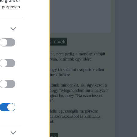
to grant or
ed purposes
nek
Moderálási elvek
ésének
1. Ha a másikat, nem pedig a mondanivalóját
minősíted durván, kitiltunk egy időre.
t
2. Ha népek vagy társadalmi csoportok ellen
uszítasz, kitiltunk örökre.
3. Örökre kitiltunk mindenkit, aki úgy kezdi a
kommentjét, hogy "Megmondom mi a helyzet"
és/vagy úgy fejezi be, hogy "Na ezen tessék
elgondolkodni".
4. A szerzők lelki egészségük megőrzése
érdekében néha szórakozásból is kitiltanak
kommentelőket.