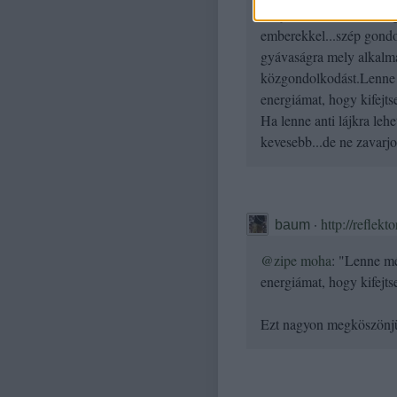
...lájkolást, mint célt 
emberekkel...szép gondol
gyávaságra mely alkalmat
közgondolkodást.Lenne 
energiámat, hogy kifejtse
Ha lenne anti lájkra leh
kevesebb...de ne zavarjo
·
http://reflekt
baum
@zipe moha
: "Lenne mé
energiámat, hogy kifejts
Ezt nagyon megköszönjü