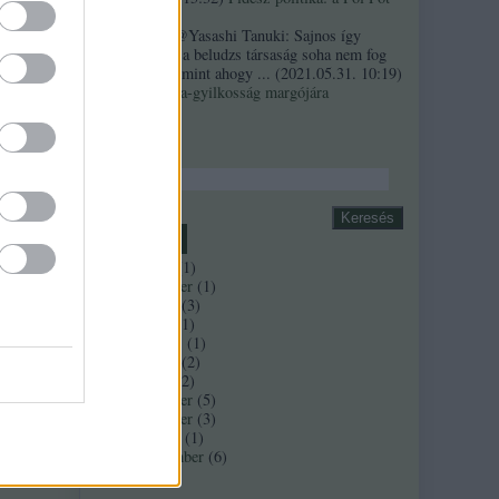
szindróma
Sztancsek:
@Yasashi Tanuki: Sajnos így
valahogy. Ez a beludzs társaság soha nem fog
integrálódni, mint ahogy ...
(
2021.05.31. 10:19
)
rt
A Bándy Kata-gyilkosság margójára
Keresés
Archívum
hely-
2018 április
(
1
)
2017 november
(
1
)
 hogy
2017 február
(
3
)
2016 június
(
1
)
2016 március
(
1
)
2016 február
(
2
)
2016 január
(
2
)
2015 december
(
5
)
2015 november
(
3
)
2015 október
(
1
)
2015 szeptember
(
6
)
Tovább
...