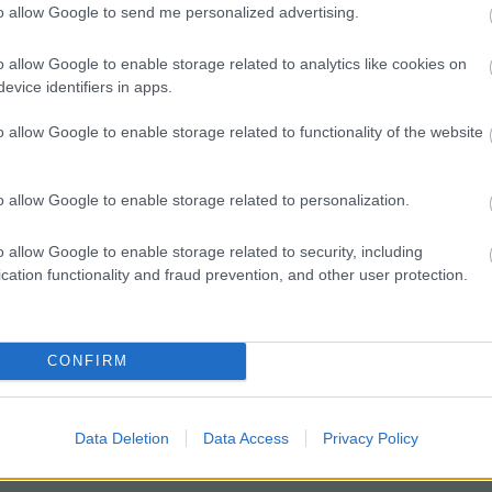
to allow Google to send me personalized advertising.
o allow Google to enable storage related to analytics like cookies on
holokauszt, de a vonat azé
evice identifiers in apps.
o allow Google to enable storage related to functionality of the website
o allow Google to enable storage related to personalization.
yőri szurkolók egy része, mintegy 420 kilométer utazás után a Szombat
o allow Google to enable storage related to security, including
r meccsen üzent Dániel Péternek, tudtuk meg a Képviselőfunky-
cation functionality and fraud prevention, and other user protection.
ániel: Hív a Duna, vár a MÁV!”Nem szaporítva a szót leszögezhetjük,
ulsága van az esetnek.…
CONFIRM
Még még még! »
Data Deletion
Data Access
Privacy Policy