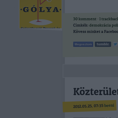
30
komment
·
1
trackbac
Címkék:
demokrácia
pol
Kövess minket a Faceboo
Közterüle
beeni
2012.05.25. 07:35