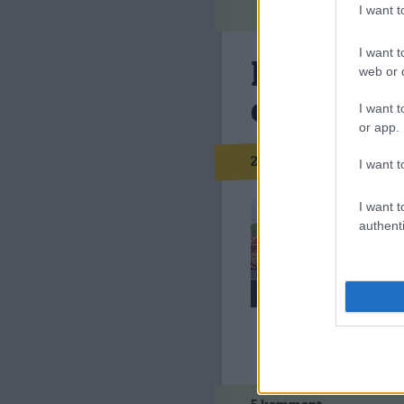
I want 
I want t
Nem volt 
web or d
elindul
I want t
or app.
baum
2012.05.22. 12:30
I want t
A diósg
I want t
Diósgyő
authenti
ról: „D
két tan