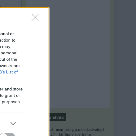
durva,
.
sonal or
ection to
ou may
 personal
out of the
 downstream
B’s List of
er and store
to grant or
ed purposes
Moderálási elvek
s,
1. Ha a másikat, nem pedig a mondanivalóját
minősíted durván, kitiltunk egy időre.