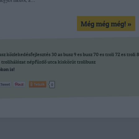
Még még még! »
usz
közlekedésfejlesztés
30 as busz
9 es busz
70 es troli
72 es troli
8
i
trolihálózat
népfürdő utca
kiskörút trolibusz
kon is!
Tetszik
0