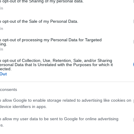
yolviasz?
o opt-out of the Sharing of my personal data.
In
o opt-out of the Sale of my Personal Data.
In
ay) abban egyetértett Jávorral, hogy egy túl erős egyensúlyjavítás rece
to opt-out of processing my Personal Data for Targeted
 De a Jávor által javasolt gazdaságélénkítés sem járható út, mert ugyan
ing.
űködhet, de azonnali eladósodást okoz. Különben elsőre az EU is az
In
éssel…
o opt-out of Collection, Use, Retention, Sale, and/or Sharing
ersonal Data that Is Unrelated with the Purposes for which it
lected.
Out
Még még még! »
consents
o allow Google to enable storage related to advertising like cookies on
k
evice identifiers in apps.
tás
költségvetés
kovács péter
unortodox
halmosi árpád
kon is!
o allow my user data to be sent to Google for online advertising
s.
Tetszik
0