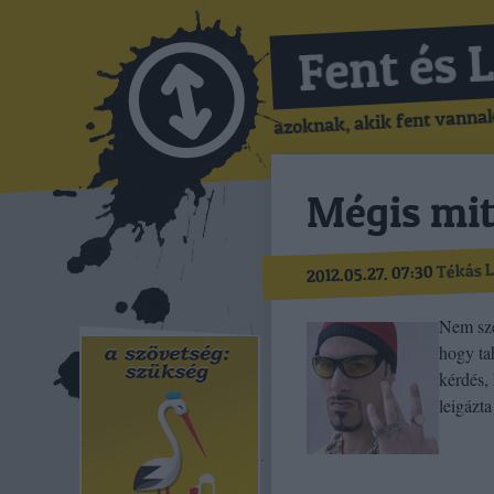
Fent és 
azoknak, akik fent vannak,
Mégis mit
Tékás L
2012.05.27. 07:30
Nem sze
hogy ta
kérdés,
leigázta