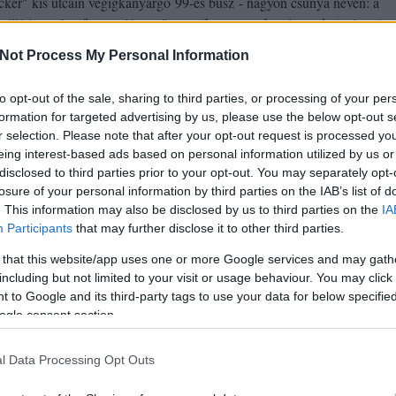
ker" kis utcáin végigkanyargó 99-es busz - nagyon csúnya nevén: a
zállító, esetleg fegyencjárat - önmagában egy urban legend. Az igazán 
tes, veszélyes buszjárat szimbóluma, melyen farkastörvények uralkodnak
Not Process My Personal Information
z volt az alap, hogy ellenőr…
to opt-out of the sale, sharing to third parties, or processing of your per
formation for targeted advertising by us, please use the below opt-out s
Még még még! »
r selection. Please note that after your opt-out request is processed y
eing interest-based ads based on personal information utilized by us or
disclosed to third parties prior to your opt-out. You may separately opt-
losure of your personal information by third parties on the IAB’s list of
k
. This information may also be disclosed by us to third parties on the
IA
elés
nyolcker
urban legend
99es busz
közterületes
Participants
that may further disclose it to other third parties.
kon is!
 that this website/app uses one or more Google services and may gath
including but not limited to your visit or usage behaviour. You may click 
Tetszik
0
 to Google and its third-party tags to use your data for below specifi
ogle consent section.
elés: élénkítés, megszorítá
l Data Processing Opt Outs