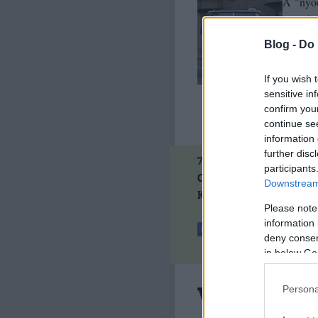
A "nyóc
szeméts
félelme
Blog -
Do 
Eddig a
If you wish 
sensitive in
confirm you
continue se
information 
further disc
75
komment
·
1
trackbac
participants
Címkék:
bkv
kaller
blicc
Downstream 
Kövess minket a Faceboo
Please note
information 
deny consent
in below Go
Válságkez
Persona