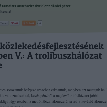
ó
rasszista
auschwitz
dvtk
lent
dániel péter
kon is!
Tetszik
0
közlekedésfejlesztésének
ben V.: A trolibuszhálózat
e
zetes sorozatunk befejező részéhez érkeztünk, melyben azt mutatjuk be,
kis változtatásokkal, kevés pénzből a meglevő trolihálózatot jobbá
Eddigi négy részben a metróhálózat álomszerű tervét, a kevésbé álomsze
négyes metrót, a…