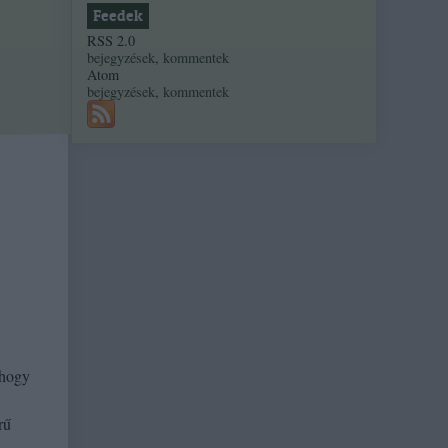
Feedek
RSS 2.0
bejegyzések
,
kommentek
Atom
bejegyzések
,
kommentek
 hogy
rű