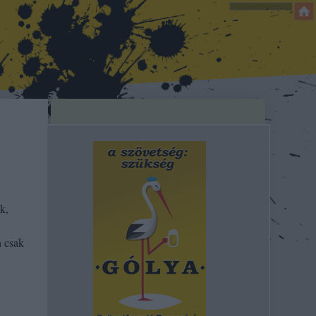
?
k,
n csak