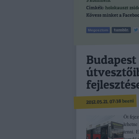
5
komment
Címkék:
holokauszt
zsid
Kövess minket a Faceboo
Budapest 
útvesztői
fejlesztés
beeni
2012.05.21. 07:38
Öt feje
lehetne 
tenni. 
leendő 