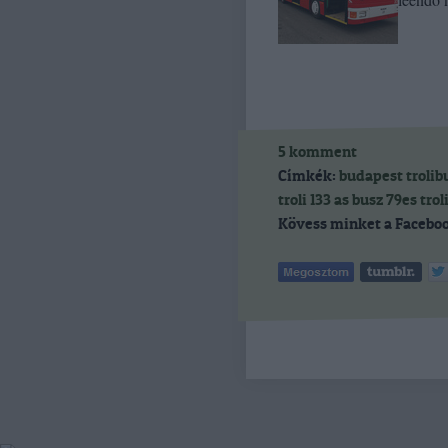
5
komment
Címkék:
budapest
trolib
troli
133 as busz
79es trol
Kövess minket a Faceboo