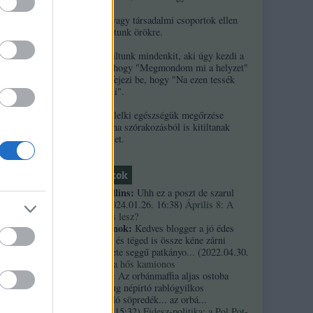
2. Ha népek vagy társadalmi csoportok ellen
uszítasz, kitiltunk örökre.
3. Örökre kitiltunk mindenkit, aki úgy kezdi a
kommentjét, hogy "Megmondom mi a helyzet"
ssziót
és/vagy úgy fejezi be, hogy "Na ezen tessék
elgondolkodni".
 rövid
4. A szerzők lelki egészségük megőrzése
érdekében néha szórakozásból is kitiltanak
kommentelőket.
Friss topikok
necrophil collins:
Uhh ez a poszt de szarul
öregedett.
(
2024.01.26. 16:38
)
Április 8: A
többség kevés lesz?
Custertábornok:
Kedves blogger a jó édes
kurvaanyádat és téged is össze kéne zárni
ezekkel a fekete seggű patkányo...
(
2022.04.30.
01:14
)
Árpi, a hős kamionos
kiskutyauto:
Az orbánmaffia aljas ostoba
arrogáns hazug népirtó rablógyilkos
országromboló söpredék... az orbá...
(
2021.10.19. 15:32
)
Fidesz-politika: a Pol Pot-