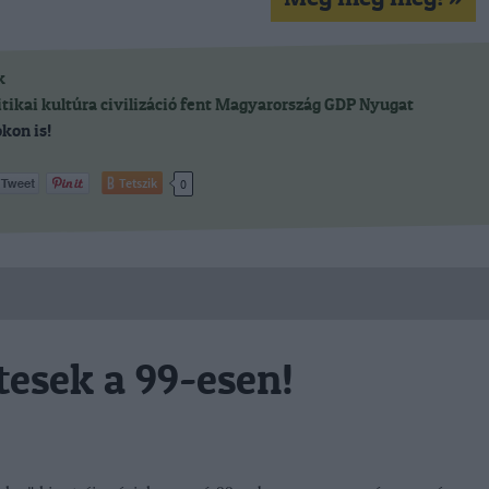
k
itikai kultúra
civilizáció
fent
Magyarország
GDP
Nyugat
kon is!
Tetszik
0
tesek a 99-esen!