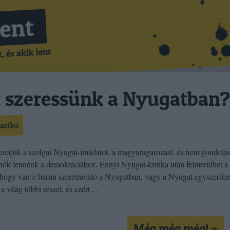
Lent
 és akik lent
 szeressünk a Nyugatban
acika
retjük a szolgai Nyugat-imádatot, a magyarugarozást, és nem gondolju
hók lennénk a demokráciához. Ennyi Nyugat-kritika után felmerülhet a
 hogy van-e bármi szeretnivaló a Nyugatban, vagy a Nyugat egyszerűe
 a világ többi részét, és ezért…
Még még még! »