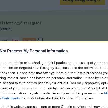
dás
fent
legyél te is gazda
kon is!
Tetszik
0
Not Process My Personal Information
to opt-out of the sale, sharing to third parties, or processing of your per
formation for targeted advertising by us, please use the below opt-out s
r selection. Please note that after your opt-out request is processed y
eing interest-based ads based on personal information utilized by us or
Nyírő - bábozás két hulláv
disclosed to third parties prior to your opt-out. You may separately opt-
losure of your personal information by third parties on the IAB’s list of
. This information may also be disclosed by us to third parties on the
IA
Participants
that may further disclose it to other third parties.
 that this website/app uses one or more Google services and may gath