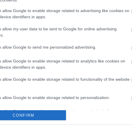
consents
o allow Google to enable storage related to advertising like cookies on
evice identifiers in apps.
ombi
o allow my user data to be sent to Google for online advertising
últ hatvan év szövetsége" (á la Orbán Viktor) utáni magyar közeledés
s.
e nem hozott gigaberuházásokat, sőt, úgy tűnt, mintha semmi nem kelle
leti testvérünknek, amit kínálgatunk neki, azonban végre megtörtént a 
to allow Google to send me personalized advertising.
: Tarlós…
o allow Google to enable storage related to analytics like cookies on
evice identifiers in apps.
Még még még! »
o allow Google to enable storage related to functionality of the website
o allow Google to enable storage related to personalization.
k
rbajdzsán
lent
baku
o allow Google to enable storage related to security, including
kon is!
CONFIRM
cation functionality and fraud prevention, and other user protection.
Tetszik
0