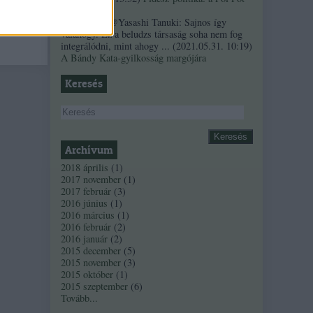
szindróma
Sztancsek:
@Yasashi Tanuki: Sajnos így
valahogy. Ez a beludzs társaság soha nem fog
integrálódni, mint ahogy ...
(
2021.05.31. 10:19
)
A Bándy Kata-gyilkosság margójára
Keresés
Archívum
2018 április
(
1
)
2017 november
(
1
)
2017 február
(
3
)
2016 június
(
1
)
2016 március
(
1
)
2016 február
(
2
)
2016 január
(
2
)
2015 december
(
5
)
2015 november
(
3
)
2015 október
(
1
)
2015 szeptember
(
6
)
Tovább
...