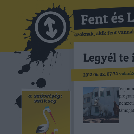
Fent és 
azoknak, akik fent vannak,
Legyél te 
volank
2012.06.02. 07:34
Vajon m
program
nemzeti
támogat