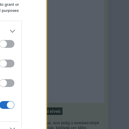
e
to grant or
ed purposes
iatt
Moderálási elvek
1. Ha a másikat, nem pedig a mondanivalóját
minősíted durván, kitiltunk egy időre.