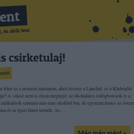
Lent
 és akik lent
is csirketulaj!
ombi
i lehet az a nemzeti minimum, ahol összeér a Lánchíd- és a Klubrádió
ja? A válasz nem is olyan meglepő: az ökotudatos ördögbotosok és a
 radikálisok számára más-más okokból bár, de egyaránt fontos az őster
ása és az igazi falusi termék. Az…
Még még még! »