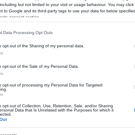
 hülye Magyarország - ekképpen sikolt fel bennem a jóízlés és a jövőb
including but not limited to your visit or usage behaviour. You may click 
megkopott fényességű hit. Tudom persze, hogy az én génjeimben is ott
 to Google and its third-party tags to use your data for below specifi
ik, nyög, túrva tenni tör az egész Magyarország, tehát, ha nyavalyája m
ogle consent section.
zom, akkor először magamból…
l Data Processing Opt Outs
Még még még! »
o opt-out of the Sharing of my personal data.
In
o opt-out of the Sale of my Personal Data.
k
In
r
lent
identitáspolitika
szőcs
nyirő
kon is!
to opt-out of processing my Personal Data for Targeted
ing.
In
Tetszik
0
o opt-out of Collection, Use, Retention, Sale, and/or Sharing
ersonal Data that Is Unrelated with the Purposes for which it
lected.
Out
valósulhat a Peking tér-