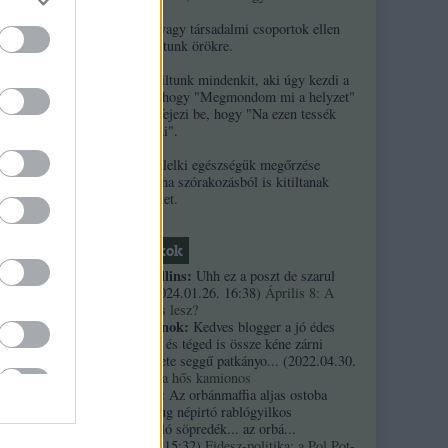
2. Ha népek vagy társadalmi csoportok ellen
uszítasz, kitiltunk örökre.
3. Örökre kitiltunk mindenkit, aki úgy kezdi a
kommentjét, hogy "Megmondom mi a helyzet"
 ugyan
és/vagy úgy fejezi be, hogy "Na ezen tessék
elgondolkodni".
ne
nagy
4. A szerzők lelki egészségük megőrzése
érdekében néha szórakozásból is kitiltanak
kommentelőket.
Friss topikok
necrophil collins:
Uhh ez a poszt de szarul
öregedett.
(
2024.01.26. 16:38
)
Április 8: A
többség kevés lesz?
Custertábornok:
Kedves blogger a jó édes
kurvaanyádat és téged is össze kéne zárni
ezekkel a fekete seggű patkányo...
(
2022.04.30.
01:14
)
Árpi, a hős kamionos
kiskutyauto:
Az orbánmaffia aljas ostoba
arrogáns hazug népirtó rablógyilkos
országromboló söpredék... az orbá...
(
2021.10.19. 15:32
)
Fidesz-politika: a Pol Pot-