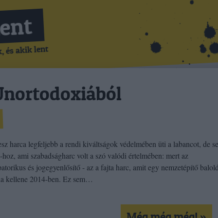
Lent
 és akik lent
Unortodoxiából
z harca legfeljebb a rendi kiváltságok védelmében üti a labancot, de 
-hoz, ami szabadságharc volt a szó valódi értelmében: mert az
atorikus és jogegyenlősítő - az a fajta harc, amit egy nemzetépítő balol
nia kellene 2014-ben. Ez sem…
Még még még! »