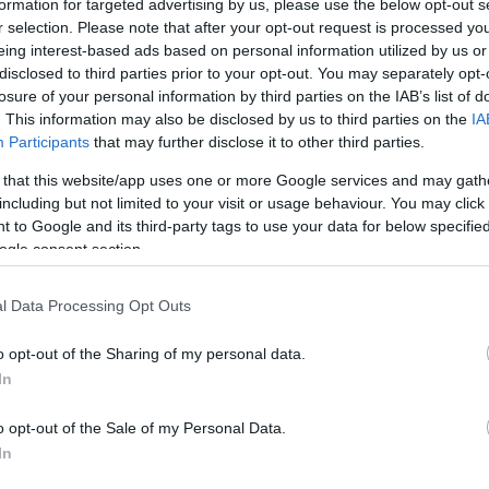
formation for targeted advertising by us, please use the below opt-out s
r selection. Please note that after your opt-out request is processed y
ck
eing interest-based ads based on personal information utilized by us or
t
élő közvetítés
tranzit fesztivál
disclosed to third parties prior to your opt-out. You may separately opt-
losure of your personal information by third parties on the IAB’s list of
kon is!
. This information may also be disclosed by us to third parties on the
IA
Participants
that may further disclose it to other third parties.
Tetszik
0
 that this website/app uses one or more Google services and may gath
including but not limited to your visit or usage behaviour. You may click 
 to Google and its third-party tags to use your data for below specifi
gányos harcos, akinek ha
ogle consent section.
l Data Processing Opt Outs
o opt-out of the Sharing of my personal data.
Lacika
In
oldal. Van jobboldal. Baum kolléga, fent és lentes szerzőtársam, írt egy
o opt-out of the Sale of my Personal Data.
 „Gondolkodjon szekértáborokban, akinek hat anyja van” címmel, ame
In
ül népszerű párt-ellenes húrokat pengetett. A Baum által bemutatott