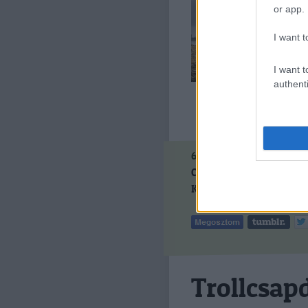
Magyaro
or app.
lesz a 
lehango
I want t
főmunka
I want t
authenti
66
komment
Címkék:
duna
tisza
aszá
Kövess minket a Faceboo
Trollcsap