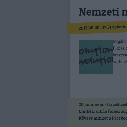
Nemzeti n
volank
2012.08.20. 07:31
Majdnem
Fidesz 
bevezet
az, hog
20
komment
·
1
trackbac
Címkék:
orbán
fidesz
au
Kövess minket a Faceboo