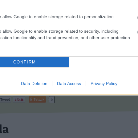
rszágon extrém szárazság van, ettől a problémától napokon belül hang
sajtó. Elnézve a három legnagyobb természetes vizünk állapotát, az adat
lóak. Balaton: Májusban a Vízgazdálkodási Kutató Intézet tudományos
o allow Google to enable storage related to personalization.
társa azt nyilatkozta, hogy az…
o allow Google to enable storage related to security, including
cation functionality and fraud prevention, and other user protection.
Még még még! »
CONFIRM
ly
Data Deletion
Data Access
Privacy Policy
kon is!
Tetszik
0
da