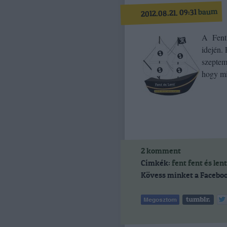
baum
2012.08.21. 09:31
A Fent 
idején.
szeptem
hogy mi
2
komment
Címkék:
fent
fent és lent
Kövess minket a Faceboo