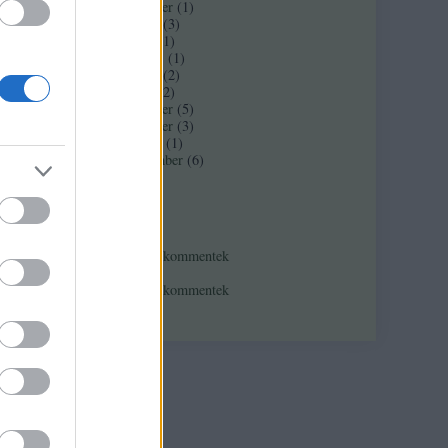
2017 november
(
1
)
2017 február
(
3
)
2016 június
(
1
)
2016 március
(
1
)
2016 február
(
2
)
2016 január
(
2
)
2015 december
(
5
)
2015 november
(
3
)
2015 október
(
1
)
2015 szeptember
(
6
)
Tovább
...
Feedek
RSS 2.0
bejegyzések
,
kommentek
Atom
bejegyzések
,
kommentek