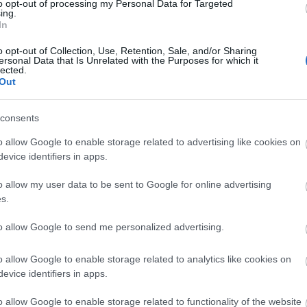
tmenet egy eléggé divatos…
to opt-out of processing my Personal Data for Targeted
ing.
In
o opt-out of Collection, Use, Retention, Sale, and/or Sharing
Még még még! »
ersonal Data that Is Unrelated with the Purposes for which it
lected.
Out
k
consents
al
baloldal
függetlenség
lent
fent
Jobbik
MSZP
LMP
Fidesz
kon is!
o allow Google to enable storage related to advertising like cookies on
evice identifiers in apps.
Tetszik
0
o allow my user data to be sent to Google for online advertising
s.
az ország
to allow Google to send me personalized advertising.
o allow Google to enable storage related to analytics like cookies on
Lent
evice identifiers in apps.
o allow Google to enable storage related to functionality of the website