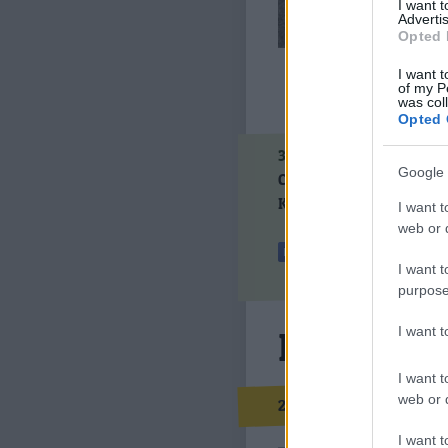
gondola
I want 
Advertis
Opted 
I want t
of my P
was col
Opted 
36
komment
·
1
trackbac
Google 
Címkék:
politika
jobbold
Kövess minket a Faceboo
I want t
web or d
I want t
purpose
Kiszárad 
I want 
I want t
Fent és 
web or d
2012.08.21. 11:24
I want t