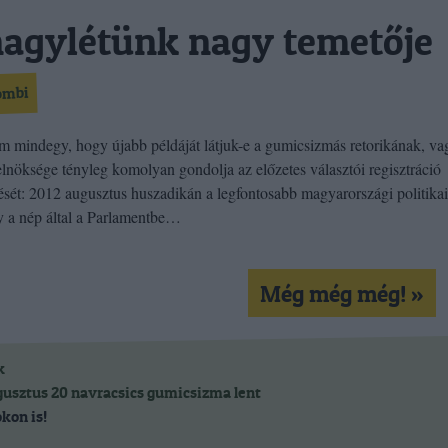
agylétünk nagy temetője
ombi
 mindegy, hogy újabb példáját látjuk-e a gumicsizmás retorikának, va
elnöksége tényleg komolyan gondolja az előzetes választói regisztráció
ését: 2012 augusztus huszadikán a legfontosabb magyarországi politikai
y a nép által a Parlamentbe…
Még még még! »
k
gusztus 20
navracsics
gumicsizma
lent
kon is!