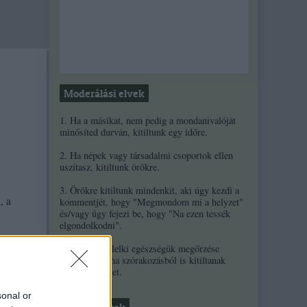
Moderálási elvek
1. Ha a másikat, nem pedig a mondanivalóját
minősíted durván, kitiltunk egy időre.
2. Ha népek vagy társadalmi csoportok ellen
uszítasz, kitiltunk örökre.
3. Örökre kitiltunk mindenkit, aki úgy kezdi a
, a
kommentjét, hogy "Megmondom mi a helyzet"
és/vagy úgy fejezi be, hogy "Na ezen tessék
elgondolkodni".
4. A szerzők lelki egészségük megőrzése
érdekében néha szórakozásból is kitiltanak
kommentelőket.
sonal or