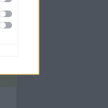
os
ok