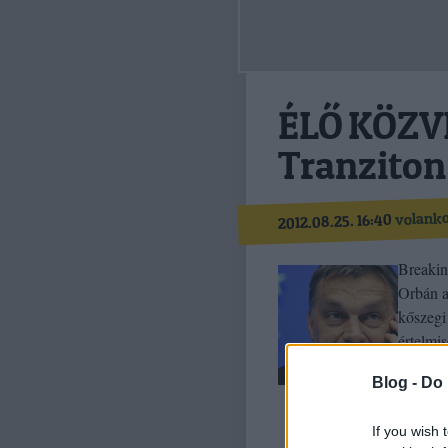
ÉLŐ KÖZVE
Tranziton
volank
2012.08.25. 16:40
Breakin
Orbán a 
kőszegi 
értelmi
Blog -
Do 
If you wish 