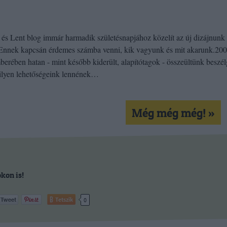
és Lent blog immár harmadik születésnapjához közelít az új dizájnunk
 Ennek kapcsán érdemes számba venni, kik vagyunk és mit akarunk.20
berében hatan - mint később kiderült, alapítótagok - összeültünk beszél
lyen lehetőségeink lennének…
Még még még! »
kon is!
Tetszik
0