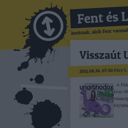
Fent és 
azoknak, akik fent vannak,
Visszaút 
Döry L.
2012.08.26. 07:30
A Fides
köze 48
emancip
folytat