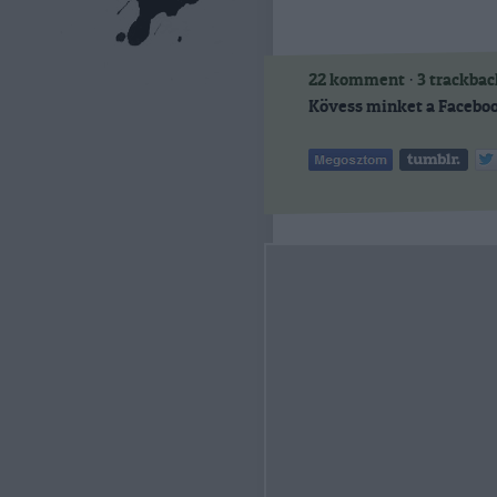
22
komment
·
3
trackbac
Kövess minket a Faceboo