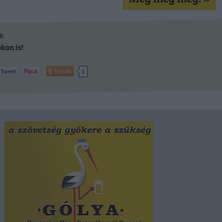
k
kon is!
Tetszik
0