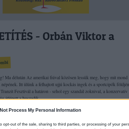
TÍTÉS - Orbán Viktor a
ombi
g! Ma délután Az amerikai fiúval közösen lessük meg, hogy mit mond
népének. Itt ülünk a felhajtott ujjú kockás ingek és a sportcipők földjén
Tranzit Fesztivál a határon - sehol egy szandál zoknival, a konzervatív
ség átlépett a huszadik…
Not Process My Personal Information
Még még még! »
to opt-out of the sale, sharing to third parties, or processing of your per