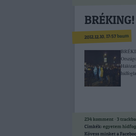
BRÉKING! 
baum
2012.12.10. 17:57
BRÉKING
Országo
Hálózat
hídfogl
234
komment
·
3
trackb
Címkék:
egyetem
hídfog
Kövess minket a Faceboo