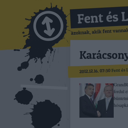
Fent és 
azoknak, akik fent vannak,
Karácsony
Fent és 
2012.12.16. 07:30
GrandRi
fordul 
büntetn
hósapká