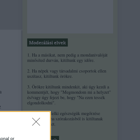
Moderálási elvek
1. Ha a másikat, nem pedig a mondanivalóját
minősíted durván, kitiltunk egy időre.
2. Ha népek vagy társadalmi csoportok ellen
uszítasz, kitiltunk örökre.
3. Örökre kitiltunk mindenkit, aki úgy kezdi a
a
kommentjét, hogy "Megmondom mi a helyzet"
és/vagy úgy fejezi be, hogy "Na ezen tessék
elgondolkodni".
z
4. A szerzők lelki egészségük megőrzése
érdekében néha szórakozásból is kitiltanak
kommentelőket.
sonal or