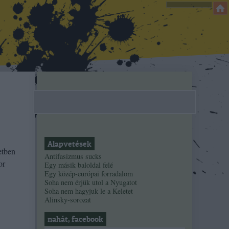
Alapvetések
etben
Antifasizmus sucks
or
Egy másik baloldal felé
Egy közép-európai forradalom
Soha nem érjük utol a Nyugatot
Soha nem hagyjuk le a Keletet
Alinsky-sorozat
nahát, facebook