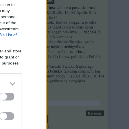
Friss topikok
ection to
necrophil collins:
Uhh ez a poszt de szarul
ou may
öregedett.
(
2024.01.26. 16:38
)
Április 8: A
többség kevés lesz?
 personal
Custertábornok:
Kedves blogger a jó édes
out of the
kurvaanyádat és téged is össze kéne zárni
 downstream
ezekkel a fekete seggű patkányo...
(
2022.04.30.
B’s List of
01:14
)
Árpi, a hős kamionos
kiskutyauto:
Az orbánmaffia aljas ostoba
arrogáns hazug népirtó rablógyilkos
országromboló söpredék... az orbá...
er and store
(
2021.10.19. 15:32
)
Fidesz-politika: a Pol Pot-
to grant or
szindróma
ed purposes
Sztancsek:
@Yasashi Tanuki: Sajnos így
valahogy. Ez a beludzs társaság soha nem fog
integrálódni, mint ahogy ...
(
2021.05.31. 10:19
)
A Bándy Kata-gyilkosság margójára
Keresés
b
Archívum
2018 április
(
1
)