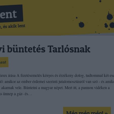
Lent
 és akik lent
i büntetés Tarlósnak
Lent
eux írása A fizetésemelés kényes és érzékeny dolog, tudtommal két es
elő: amikor az ember érdemei szerinti jutalomosztásról van szó - és amik
i akarnak vele. Büntetni a magyar népet. Mert itt, a pannon vidéken a
s ünnep a gáz- és…
Még még még! »