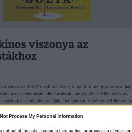
ínos viszonya az
stákhoz
net röviden: az MSZP meghirdetett egy kamu fórumot, igyekezve a mag
ordítani az egyetemisták felháborodását tandíj ügyben. Hiller és Szanyi
atyáskodva színük elé invitálták a hallgatókat. Egyébiránt Hiller volt a
n, aki oktatási miniszterként…
Not Process My Personal Information
Még még még! »
to opt-out of the sale, sharing to third parties, or processing of your per