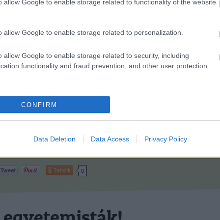
o allow Google to enable storage related to functionality of the website
rszág elmaradottá tételében szerencsére húsz éve egy nemzeti
ormány és nagykoalíciója kormányoz. Most semmi egyéb nem történik
o allow Google to enable storage related to personalization.
y egy elmaradott ország gazdaságához egy elmaradott ország
olitikáját írják hozzá. "Saját felróható…
o allow Google to enable storage related to security, including
cation functionality and fraud prevention, and other user protection.
Még még még! »
CONFIRM
ck
uer
lent
matolcsy
Data Deletion
Data Access
Privacy Policy
kon is!
Tetszik
0
 egyetemisták!