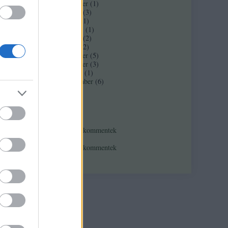
2017 november
(
1
)
2017 február
(
3
)
2016 június
(
1
)
2016 március
(
1
)
2016 február
(
2
)
2016 január
(
2
)
2015 december
(
5
)
2015 november
(
3
)
2015 október
(
1
)
2015 szeptember
(
6
)
Tovább
...
Feedek
RSS 2.0
bejegyzések
,
kommentek
Atom
bejegyzések
,
kommentek