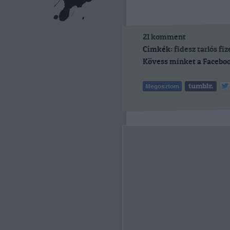
21
komment
Címkék:
fidesz
tarlós
fi
Kövess minket a Faceboo