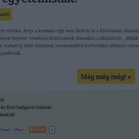
nafn
em véletlen, hogy a kormány épp most hirdette ki a felsőoktatás államil
rozott helyeire vonatkozó keretszámok drasztikus csökkentését - állítják
A szabad ég alatti tüntetések szempontjából kedvezőtlen időjárási viszo
zsgaidőszak…
Még még még! »
ck
tás
fent
hallgatói hálózat
kon is!
Tetszik
0