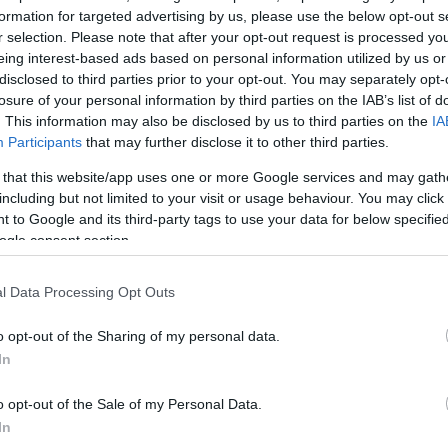
formation for targeted advertising by us, please use the below opt-out s
r selection. Please note that after your opt-out request is processed y
eing interest-based ads based on personal information utilized by us or
disclosed to third parties prior to your opt-out. You may separately opt-
stratégia
losure of your personal information by third parties on the IAB’s list of
kon is!
. This information may also be disclosed by us to third parties on the
IA
Participants
that may further disclose it to other third parties.
Tetszik
0
 that this website/app uses one or more Google services and may gath
including but not limited to your visit or usage behaviour. You may click 
 to Google and its third-party tags to use your data for below specifi
ogle consent section.
kai trollhatározó
l Data Processing Opt Outs
o opt-out of the Sharing of my personal data.
In
böző pártállású trollokban meglepően sok a hasonlóság. A legfontosab
nságuk az, hogy kizárólag a jó és a rossz örök harcának a zsoldosai ők.
o opt-out of the Sale of my Personal Data.
etesen ebben a fekete-fehér felosztásban maguk képviselik a pozitív
In
et. Ha van egy adott témáról…