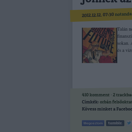
notanda
2012.12.12. 07:30
Talán n
finanszí
sokan. 
és a vi
410
komment
·
2
trackba
Címkék:
orbán
felsőokta
Kövess minket a Faceboo