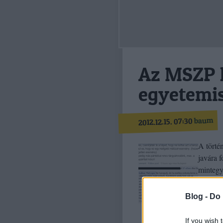
Az MSZP k
egyetemi
baum
2012.12.15. 07:30
A törté
javára f
mintegy 
2006-ba
Blog -
Do 
If you wish 