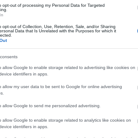
to opt-out of processing my Personal Data for Targeted
ing.
In
Még még még! »
o opt-out of Collection, Use, Retention, Sale, and/or Sharing
ersonal Data that Is Unrelated with the Purposes for which it
lected.
Out
consents
kon is!
o allow Google to enable storage related to advertising like cookies on
Tetszik
0
evice identifiers in apps.
o allow my user data to be sent to Google for online advertising
s.
i le a kormány a
to allow Google to send me personalized advertising.
ást ? I.
o allow Google to enable storage related to analytics like cookies on
evice identifiers in apps.