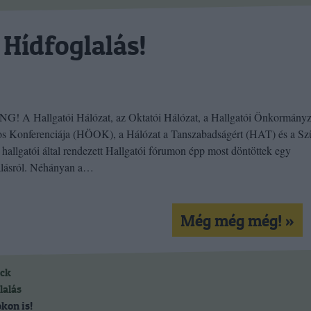
Hídfoglalás!
! A Hallgatói Hálózat, az Oktatói Hálózat, a Hallgatói Önkormány
s Konferenciája (HÖOK), a Hálózat a Tanszabadságért (HAT) és a Sz
 hallgatói által rendezett Hallgatói fórumon épp most döntöttek egy
alásról. Néhányan a…
Még még még! »
ack
lalás
kon is!