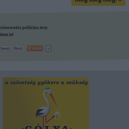
zetésemelés
pofátlan
lent
kon is!
Tetszik
0