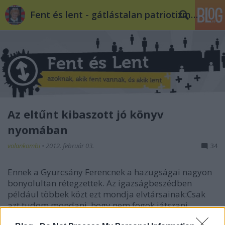
Fent és lent - gátlástalan patriotizmus
Az eltűnt kibaszott jó könyv
nyomában
volankombi
•
2012. február 03.
34
Ennek a Gyurcsány Ferencnek a hazugságai nagyon
bonyolultan rétegzettek. Az igazságbeszédben
például többek közt ezt mondja elvtársainak:Csak
azt tudom mondani, hogy nem fogok játszani
semmilyen játszmát sem így, sem így. Tesszük a