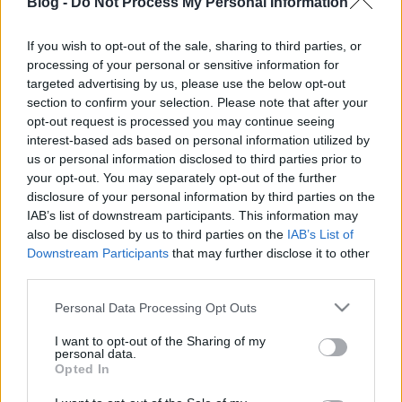
dolgunkat. Amíg nagy tempóval lehet menni előre,…
Blog -
Do Not Process My Personal Information
If you wish to opt-out of the sale, sharing to third parties, or
processing of your personal or sensitive information for
targeted advertising by us, please use the below opt-out
section to confirm your selection. Please note that after your
opt-out request is processed you may continue seeing
interest-based ads based on personal information utilized by
us or personal information disclosed to third parties prior to
your opt-out. You may separately opt-out of the further
disclosure of your personal information by third parties on the
IAB’s list of downstream participants. This information may
also be disclosed by us to third parties on the
IAB’s List of
Fábry Sándor nagy esélye
Downstream Participants
that may further disclose it to other
third parties.
baum
•
2012. február 02.
92
Please note that this website/app uses one or more Google
Personal Data Processing Opt Outs
services and may gather and store information including but
Fogalmazhatnánk úgy is: Fábry Sándor utolsó
not limited to your visit or usage behaviour. You may click to
I want to opt-out of the Sharing of my
esélye. Mint ismeretes, a humorista csatornát vált,
personal data.
grant or deny consent to Google and its third-party tags to
elhagyván az RTL-klubot, ma esti indulással
Opted In
use your data for below specified purposes in below Google
kéthetente jelentkezik majd új műsorával az MTV-n.
consent section.