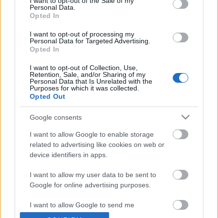
I want to opt-out of the Sale of my
Az RTL-nek egy adást 15 millió forintért készített el a
Personal Data.
stáb, az MTVA-nak ugyanez 15-18…
Opted In
I want to opt-out of processing my
Földosztás a Millenárison
Personal Data for Targeted Advertising.
Opted In
napon tamas
•
2012. február 01.
15
I want to opt-out of Collection, Use,
Retention, Sale, and/or Sharing of my
A cím nem az ingatlancápák érdeklődését hivatott
Personal Data that Is Unrelated with the
Purposes for which it was collected.
fölkelteni, hanem azokét, akik szöszölnének a
Opted Out
brokkolival, paradicsommal, szeretik a fokhagymás
rakott karfiolt nem a teszkóból elővarázsolni. Ez a
Google consents
közösségi kertek műfaja. Mi az a közösségi kert? A
világon számos…
I want to allow Google to enable storage
related to advertising like cookies on web or
device identifiers in apps.
A hatalmi arrogancia lakótelepi arca
I want to allow my user data to be sent to
Tékás Lacika
•
2012. január 31.
1
Google for online advertising purposes.
B.A. azóta köszön nekem vissza, mióta
I want to allow Google to send me
nem ő a gondnok.
personalized advertising.