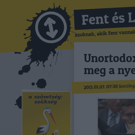
Fent és 
azoknak, akik fent vannak,
Unortodox
meg a nye
Sortile
2013.01.07. 07:30