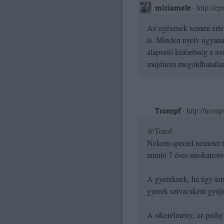
·
http://ep
miriamele
Az egésznek semmi értel
is. Minden nyelv ugyana
alapvető különbség a n
majdnem megoldhatatlan,
·
http://tromp
Trompf
@Totof
:
Nekem speciel németet t
tanuló 7 éves unokatestv
A gyereknek, ha úgy tets
gyerek szivacsként gyűjt
A sikerélmény, az pedig 