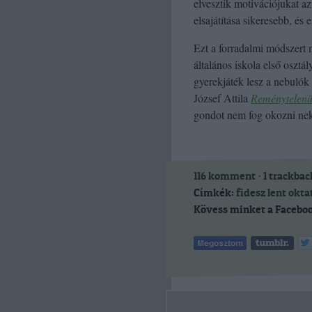
elvesztik motivációjukat az
elsajátítása sikeresebb, és 
Ezt a forradalmi módszert m
általános iskola első osztá
gyerekjáték lesz a nebulók
József Attila
Reménytelenü
gondot nem fog okozni nek
116
komment
·
1
trackbac
Címkék:
fidesz
lent
okta
Kövess minket a Faceboo