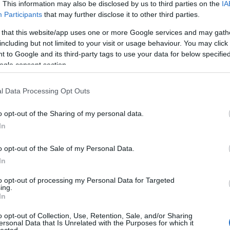
. This information may also be disclosed by us to third parties on the
IA
Participants
that may further disclose it to other third parties.
 a Mandiner blogajánlójában.
 that this website/app uses one or more Google services and may gath
including but not limited to your visit or usage behaviour. You may click 
 to Google and its third-party tags to use your data for below specifi
ogle consent section.
ében felhasználói tartalomnak minősülnek, értük a
szolgáltatás technikai
üzemeltetője semmilyen felelősséget nem vállal, azokat nem
Részletek a
l Data Processing Opt Outs
Felhasználási feltételekben
és az
adatvédelmi tájékoztatóban
.
 kommentet! (116)
o opt-out of the Sharing of my personal data.
In
7. 11:01:11
o opt-out of the Sale of my Personal Data.
 várunk a németektől, vagy Azerbajdzsántól (balta) netán Kínától (Tibe
In
a seggét mindenkinek elvtelen, gerinctelen módon egy kis pénzért... ez 
to opt-out of processing my Personal Data for Targeted
alja!
ing.
In
Válasz e
o opt-out of Collection, Use, Retention, Sale, and/or Sharing
ersonal Data that Is Unrelated with the Purposes for which it
lected.