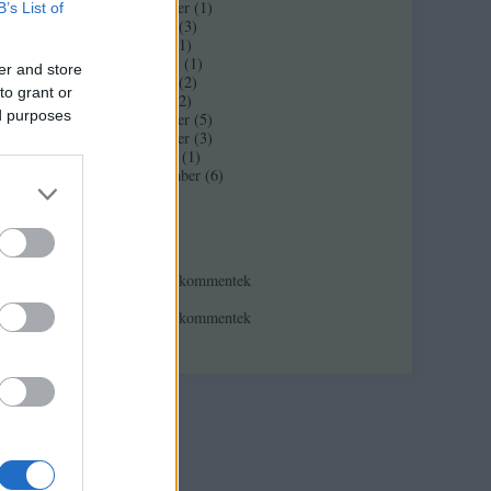
2017 november
(
1
)
B’s List of
2017 február
(
3
)
2016 június
(
1
)
2016 március
(
1
)
er and store
2016 február
(
2
)
to grant or
2016 január
(
2
)
ed purposes
2015 december
(
5
)
2015 november
(
3
)
2015 október
(
1
)
 ellenőrzi.
2015 szeptember
(
6
)
Tovább
...
Feedek
RSS 2.0
bejegyzések
,
kommentek
Atom
bejegyzések
,
kommentek
t)
már
rre