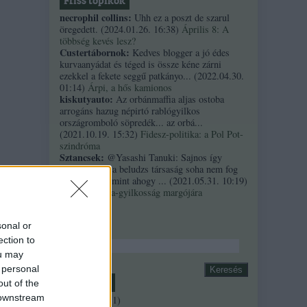
Friss topikok
necrophil collins:
Uhh ez a poszt de szarul
öregedett.
(
2024.01.26. 16:38
)
Április 8: A
többség kevés lesz?
Custertábornok:
Kedves blogger a jó édes
kurvaanyádat és téged is össze kéne zárni
ezekkel a fekete seggű patkányo...
(
2022.04.30.
01:14
)
Árpi, a hős kamionos
kiskutyauto:
Az orbánmaffia aljas ostoba
arrogáns hazug népirtó rablógyilkos
országromboló söpredék... az orbá...
(
2021.10.19. 15:32
)
Fidesz-politika: a Pol Pot-
szindróma
Sztancsek:
@Yasashi Tanuki: Sajnos így
valahogy. Ez a beludzs társaság soha nem fog
integrálódni, mint ahogy ...
(
2021.05.31. 10:19
)
A Bándy Kata-gyilkosság margójára
Keresés
sonal or
ection to
ou may
 personal
Archívum
out of the
 downstream
2018 április
(
1
)