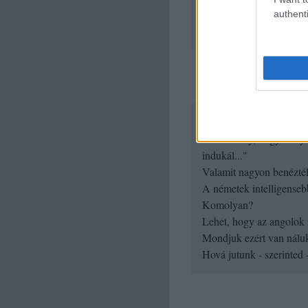
authenti
20 éves távlatban a kínai
2
dr. jenőke (jenőke)
@Trompf
:
"...az a tény, hogy bony
indukál..."
Valamit nagyon benéztél
A németek intelligenseb
Komolyan?
Lehet, hogy az angolok i
Mondjuk ezért van náluk
Hová jutunk - szerinted 