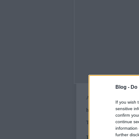
Blog -
Do 
A bejegyzés trackback cím
If you wish 
sensitive in
https://fenteslent.blog.hu/
confirm you
Trackbackek, pingbackek:
continue se
information 
further disc
Trackback: Mandiner blogaj