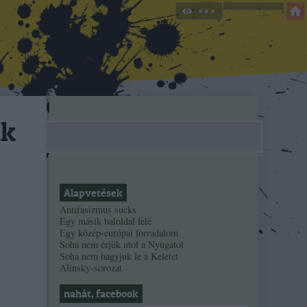
nk
Alapvetések
Antifasizmus sucks
Egy másik baloldal felé
Egy közép-európai forradalom
Soha nem érjük utol a Nyugatot
Soha nem hagyjuk le a Keletet
Alinsky-sorozat
nahát, facebook