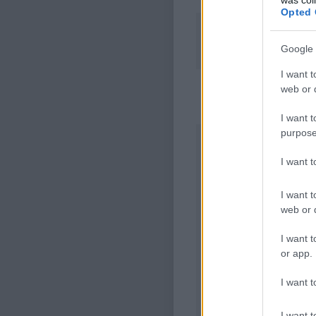
2013.01.07. 11
Totof
Opted 
@norbert79
: Valamint 
sikerélményt egy 8-10 é
Google 
I want t
web or d
·
http://tromp
Trompf
I want t
purpose
@norbert79
:
A kérdésed gondolom arr
I want 
Itthoni cégeknél ugyan 
I want t
web or d
ezeknél fölösleges.
I want t
A többinél partner függ
or app.
az angol.
I want t
ha külföldi munkavállal
világ szinten is, és a gaz
I want t