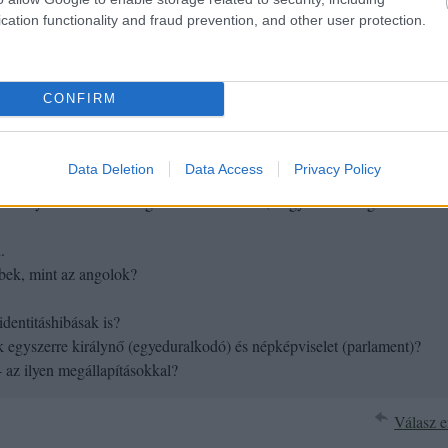
cation functionality and fraud prevention, and other user protection.
 a legkifizetődőbb talán, de ez csak tipp.
Válasz e
CONFIRM
013.01.07. 11:04:50
Data Deletion
Data Access
Privacy Policy
olult nyelv összetettebb gondolkodásmódot, nagyobb intelligenciát
.
bek, mint az angolok?
dentitáshibásak is?
 egyszerre királynő (egyeduralkodó) és népképviselet (parlament)?
- az ilyen megállapításokkal?
Válasz e