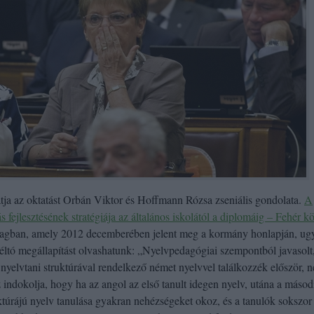
atja az oktatást Orbán Viktor és Hoffmann Rózsa zseniális gondolata.
A
 fejlesztésének stratégiája az általános iskolától a diplomáig – Fehér 
gban, amely 2012 decemberében jelent meg a kormány honlapján, ug
ltó megállapítást olvashatunk: „Nyelvpedagógiai szempontból javasolt
yelvtani struktúrával rendelkező német nyelvvel találkozzék először, n
az indokolja, hogy ha az angol az első tanult idegen nyelv, utána a másod
túrájú nyelv tanulása gyakran nehézségeket okoz, és a tanulók sokszor