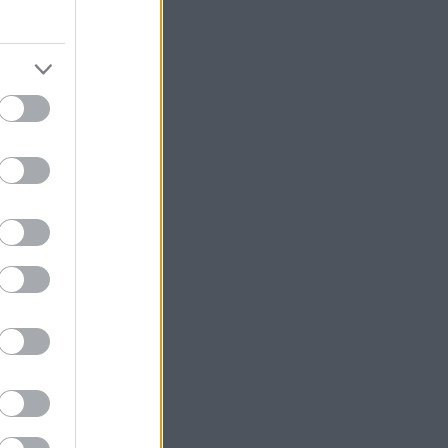
rre
l
lik