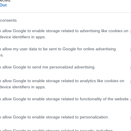
:01:41
Out
további kérdés lehetne, hogy vajon melyikkel szerez hamarabb
ves gyerek?
consents
o allow Google to enable storage related to advertising like cookies on
Válasz e
evice identifiers in apps.
f.blog.hu
2013.01.07. 11:01:56
o allow my user data to be sent to Google for online advertising
s.
a vonatkozik, hogy 20 év múlva mit érdemes beszélni inkább.
to allow Google to send me personalized advertising.
kell javarészt középfokú, de a 80% soha nem szólal meg angolul, így
o allow Google to enable storage related to analytics like cookies on
evice identifiers in apps.
o allow Google to enable storage related to functionality of the website
ő, milyen nyelv hasznosabb. Német partnernél német, többinél nagyjábó
o allow Google to enable storage related to personalization.
ást nézzük, akkor szerintem a német hasznosabb, mert kevesebben beszé
daság is stabil.
o allow Google to enable storage related to security, including