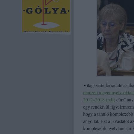
Világszerte forradalmasíth
nemzeti idegennyelv-oktatás
2012–2018 (pdf)
című anya
egy rendkívül figyelemremé
hogy a tanuló komplexebb n
angollal. Ezt a javaslatot 
komplexebb nyelvtani struk