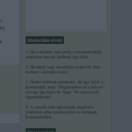
az
leg
Moderálási elvek
mi
1. Ha a másikat, nem pedig a mondanivalóját
minősíted durván, kitiltunk egy időre.
2. Ha népek vagy társadalmi csoportok ellen
uszítasz, kitiltunk örökre.
3. Örökre kitiltunk mindenkit, aki úgy kezdi a
kommentjét, hogy "Megmondom mi a helyzet"
és/vagy úgy fejezi be, hogy "Na ezen tessék
elgondolkodni".
4. A szerzők lelki egészségük megőrzése
érdekében néha szórakozásból is kitiltanak
kommentelőket.