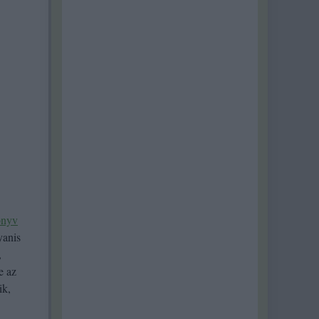
könyv
yanis
,
e az
ik,