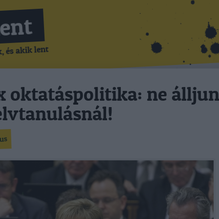
Lent
 és akik lent
 oktatáspolitika: ne állju
lvtanulásnál!
gus