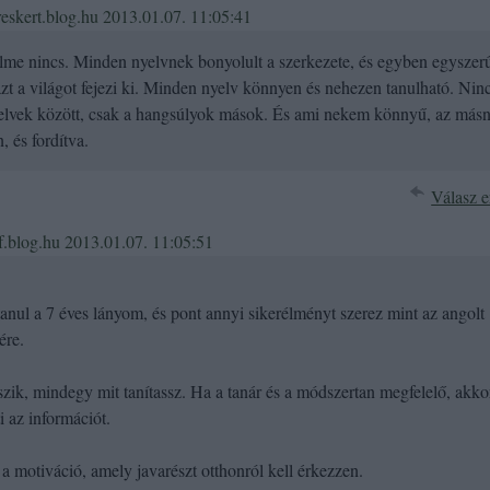
reskert.blog.hu
2013.01.07. 11:05:41
me nincs. Minden nyelvnek bonyolult a szerkezete, és egyben egyszer
zt a világot fejezi ki. Minden nyelv könnyen és nehezen tanulható. Nin
yelvek között, csak a hangsúlyok mások. És ami nekem könnyű, az más
 és fordítva.
Válasz e
f.blog.hu
2013.01.07. 11:05:51
anul a 7 éves lányom, és pont annyi sikerélményt szerez mint az angolt
ére.
zik, mindegy mit tanítassz. Ha a tanár és a módszertan megfelelő, akko
i az információt.
a motiváció, amely javarészt otthonról kell érkezzen.