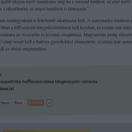
 újabb idegen nyelv tanulására, míg ha a sorrend fordított, az első nyelv
ez a sikerélmény az angol tanulását is támogatja.”
ás tantárgyaknál is feltétlenül alkalmazni kell. A matematika tanítását 
lyában a differenciál-integrálszámítással kell kezdeni, és ezután már tény
 számára az összeadás és kivonás elsajátítása. Magyarórán pedig először
l
című versét kell a hatéves gyerekekkel elemeztetni, és utána már sem
ik az ábécé megtanulása.
k
táspolitika
hoffmann rózsa
idegennyelv-oktatás
kon is!
Tetszik
0