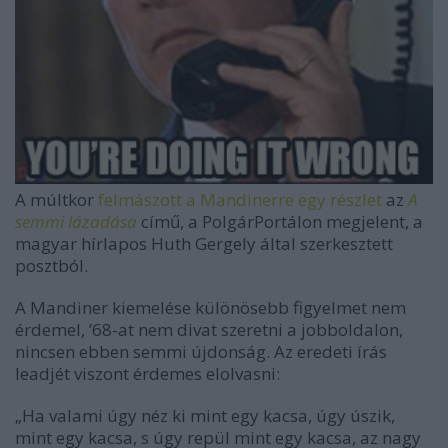
A múltkor
felmászott a Mandinerre egy részlet
az
A
semmi lázadása
című, a PolgárPortálon megjelent, a
magyar hírlapos Huth Gergely által szerkesztett
posztból.
A Mandiner kiemelése különösebb figyelmet nem
érdemel, ’68-at nem divat szeretni a jobboldalon,
nincsen ebben semmi újdonság. Az eredeti írás
leadjét viszont érdemes elolvasni:
„Ha valami úgy néz ki mint egy kacsa, úgy úszik,
mint egy kacsa, s úgy repül mint egy kacsa, az nagy