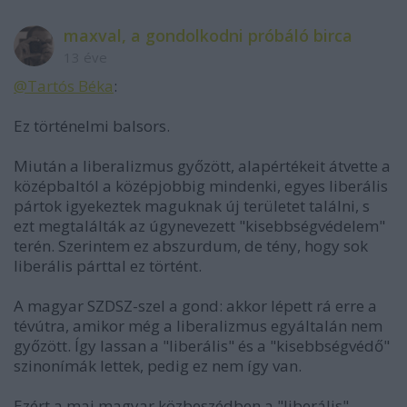
maxval, a gondolkodni próbáló birca
13 éve
@Tartós Béka
:
Ez történelmi balsors.
Miután a liberalizmus győzött, alapértékeit átvette a
középbaltól a középjobbig mindenki, egyes liberális
pártok igyekeztek maguknak új területet találni, s
ezt megtalálták az úgynevezett "kisebbségvédelem"
terén. Szerintem ez abszurdum, de tény, hogy sok
liberális párttal ez történt.
A magyar SZDSZ-szel a gond: akkor lépett rá erre a
tévútra, amikor még a liberalizmus egyáltalán nem
győzött. Így lassan a "liberális" és a "kisebbségvédő"
szinonímák lettek, pedig ez nem így van.
Ezért a mai magyar közbeszédben a "liberális"