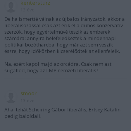
kentersturz
13 éve
De ha ismertté válnak az újbalos irányzatok, akkor a
liberálisozással csak azt érik el a dühös konzervatív
szerzők, hogy egyértelművé teszik az emberek
számára: annyira belefeledkeztek a mindennapi
politikai bozótharcba, hogy már azt sem veszik
észre, hogy időközben kicserélődtek az ellenfeleik.
Na, ezért kapol majd az orcádra. Csak nem azt
sugallod, hogy az LMP nemzeti liberális?
smoor
13 éve
Aha, tehát Scheiring Gábor liberális, Ertsey Katalin
pedig baloldali.