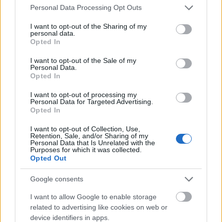
2015 legszebb magyar bölcsességei és
Please note that this website/app uses one or more Google
Personal Data Processing Opt Outs
szólásai
services and may gather and store information including but
not limited to your visit or usage behaviour. You may click to
I want to opt-out of the Sharing of my
personal data.
grant or deny consent to Google and its third-party tags to
Opted In
use your data for below specified purposes in below Google
consent section.
I want to opt-out of the Sale of my
10 mínusz 2 pont a párizsi merényletről
Personal Data.
Opted In
I want to opt-out of processing my
Personal Data for Targeted Advertising.
Opted In
Szólj hozzá!
I want to opt-out of Collection, Use,
A hozzászóláshoz be kell lépned!
Retention, Sale, and/or Sharing of my
Personal Data that Is Unrelated with the
Purposes for which it was collected.
Opted Out
Google consents
I want to allow Google to enable storage
related to advertising like cookies on web or
device identifiers in apps.