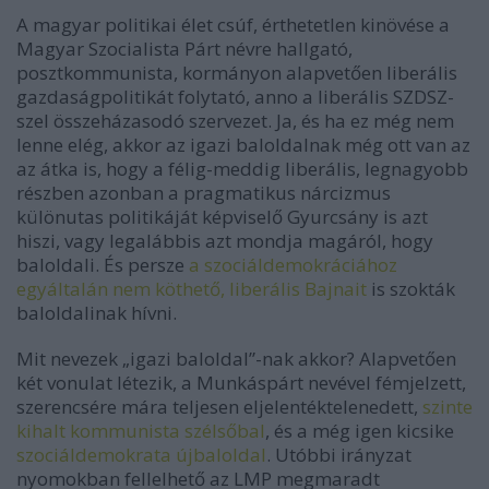
A magyar politikai élet csúf, érthetetlen kinövése a
Magyar Szocialista Párt névre hallgató,
posztkommunista, kormányon alapvetően liberális
gazdaságpolitikát folytató, anno a liberális SZDSZ-
szel összeházasodó szervezet. Ja, és ha ez még nem
lenne elég, akkor az igazi baloldalnak még ott van az
az átka is, hogy a félig-meddig liberális, legnagyobb
részben azonban a pragmatikus nárcizmus
különutas politikáját képviselő Gyurcsány is azt
hiszi, vagy legalábbis azt mondja magáról, hogy
baloldali. És persze
a szociáldemokráciához
egyáltalán nem köthető, liberális Bajnait
is szokták
baloldalinak hívni.
Mit nevezek „igazi baloldal”-nak akkor? Alapvetően
két vonulat létezik, a Munkáspárt nevével fémjelzett,
szerencsére mára teljesen eljelentéktelenedett,
szinte
kihalt kommunista szélsőbal
, és a még igen kicsike
szociáldemokrata újbaloldal
. Utóbbi irányzat
nyomokban fellelhető az LMP megmaradt