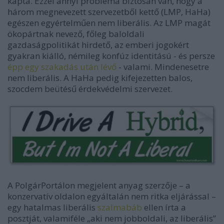
kapta. Ezzel annyi probléma biztosan van, hogy a
három megnevezett szervezetből kettő (LMP, HaHa)
egészen egyértelműen nem liberális. Az LMP magát
ökopártnak nevező, főleg baloldali
gazdaságpolitikát hirdető, az emberi jogokért
gyakran kiálló, némileg konfúz identitású - és persze
épp egy szakadás után lévő
- valami. Mindenesetre
nem liberális. A HaHa pedig kifejezetten balos,
szocdem beütésű érdekvédelmi szervezet.
A PolgárPortálon megjelent anyag szerzője – a
konzervatív oldalon egyáltalán nem ritka eljárással –
egy hatalmas liberális
szalmabáb
ellen írta a
posztját, valamiféle „aki nem jobboldali, az liberális”