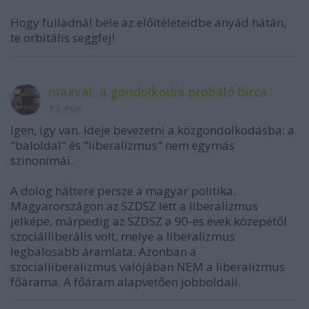
Hogy fulladnál bele az előítéleteidbe anyád hátán,
te orbitális seggfej!
maxval, a gondolkodni próbáló birca
13 éve
Igen, így van. Ideje bevezetni a közgondolkodásba: a
"baloldal" és "liberalizmus" nem egymás
szinonímái.
A dolog háttere persze a magyar politika.
Magyarországon az SZDSZ lett a liberalizmus
jelképe, márpedig az SZDSZ a 90-es évek közepétől
szociálliberális volt, melye a liberalizmus
legbalosabb áramlata. Azonban a
szocialliberalizmus valójában NEM a liberalizmus
főárama. A főáram alapvetően jobboldali.