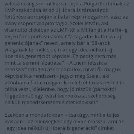
valószínűség szerint kacsa - írja a PolgárPortálnak az
LMP szakadása és az új liberális társaságok
feltűnése apropóján a fiatal népi mozgalom, azaz az
Irány csoport alapító tagja, Szelei István, aki
vitaindító cikkében az LMP-től a Millán át a HaHá-ig
terjedő csoportosulásokat "a tagadás kultusza új
generációjának” nevezi, amely bár a ’68-asok
világának terméke, de már egy idea nélküli új
liberális generációt képvisel. Ez pedig nem más,
mint „a semmi lázadása". - A „nem tetszik a
rendszer” szlogen azért paradox, mivel ők maguk
képviselik a rendszert - jegyzi meg Szelei, aki
azonban a fiatal magyar közéleti elit más részeit is
célba veszi, kijelentve, hogy jó részük (pártoktól
függetlenül) egy kvázi technokrata, szellemiség
nélküli menedzserszemléletet képvisel.”
Ezekben a mondatokban – csakúgy, mint a teljes
írásban – az ellenségkép egy olyan massza, ami az
„egy idea nélküli új liberális generáció” címkét