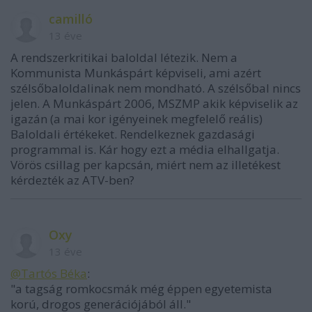
camilló
13 éve
A rendszerkritikai baloldal létezik. Nem a
Kommunista Munkáspárt képviseli, ami azért
szélsőbaloldalinak nem mondható. A szélsőbal nincs
jelen. A Munkáspárt 2006, MSZMP akik képviselik az
igazán (a mai kor igényeinek megfelelő reális)
Baloldali értékeket. Rendelkeznek gazdasági
programmal is. Kár hogy ezt a média elhallgatja.
Vörös csillag per kapcsán, miért nem az illetékest
kérdezték az ATV-ben?
Oxy
13 éve
@Tartós Béka
:
"a tagság romkocsmák még éppen egyetemista
korú, drogos generációjából áll."