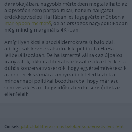
darabkájában, nagyobb mértékben megtalálható az
alapvetően nem pártpolitikai, hanem hallgatói
érdekképviseleti HaHában, és legegyértelműbben a
már éppen mérhető
, de az országos nagypolitikában
még mindig marginális 4K!-ban.
Amíg ilyen kicsi a szociáldemokrata újbaloldal,
addig csak kevesek akadnak ki például a HaHa
leliberálisozásán. De ha ismertté válnak az újbalos
irányzatok, akkor a liberálisozással csak azt érik el a
dühös konzervatív szerzők, hogy egyértelművé teszik
az emberek számára: annyira belefeledkeztek a
mindennapi politikai bozótharcba, hogy már azt
sem veszik észre, hogy időközben kicserélődtek az
ellenfeleik.
Címkék:
jobboldal
liberalizmus
baloldal
konzervatív
lent
fent