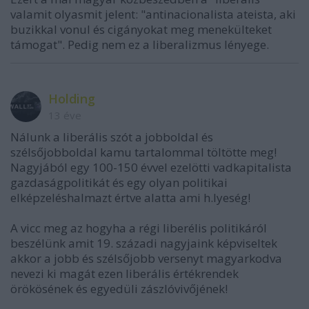
valamit olyasmit jelent: "antinacionalista ateista, aki
buzikkal vonul és cigányokat meg menekülteket
támogat". Pedig nem ez a liberalizmus lényege.
Holding
13 éve
Nálunk a liberális szót a jobboldal és
szélsőjobboldal kamu tartalommal töltötte meg!
Nagyjából egy 100-150 évvel ezelötti vadkapitalista
gazdaságpolitikát és egy olyan politikai
elképzeléshalmazt értve alatta ami h.lyeség!
A vicc meg az hogyha a régi liberélis politikáról
beszélünk amit 19. századi nagyjaink képviseltek
akkor a jobb és szélsőjobb versenyt magyarkodva
nevezi ki magát ezen liberális értékrendek
örökösének és egyedüli zászlóvivőjének!