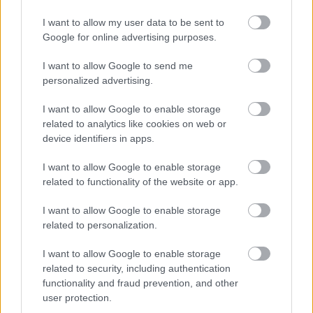
VAGY
I want to allow my user data to be sent to
Google for online advertising purposes.
I want to allow Google to send me
personalized advertising.
I want to allow Google to enable storage
kentersturz
related to analytics like cookies on web or
13 éve
device identifiers in apps.
Jó tömény a text, egyelőre emésztek.
I want to allow Google to enable storage
'pragmatikus nárcizmus', ie. személyi kultusz, grat. :)
related to functionality of the website or app.
I want to allow Google to enable storage
related to personalization.
Tartós Béka
13 éve
I want to allow Google to enable storage
Itt nagy tévedések vannak...
related to security, including authentication
Az LMP folytatja az SZDSZ-nek azt a nagyon
functionality and fraud prevention, and other
dicstelen (sőt: gyalázatos) hagyományát, hogy
user protection.