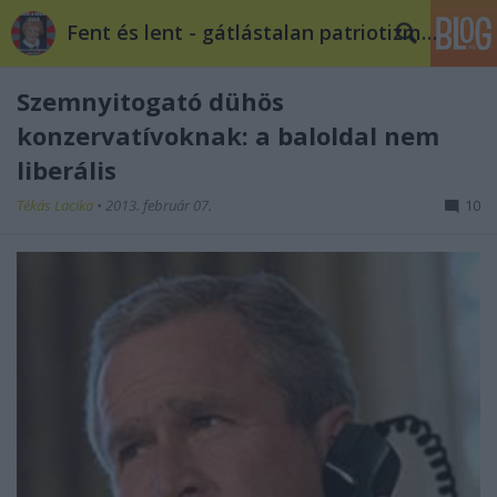
Fent és lent - gátlástalan patriotizmus
Szemnyitogató dühös
konzervatívoknak: a baloldal nem
liberális
Tékás Lacika
•
2013. február 07.
10