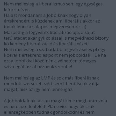
Nem mellesleg a liberalizmus sem egy egységes
kiforrt nézet.
Ha azt mondanám a Jobbiknak hogy olyan
értékrendért is küzdenek ami liberális akkor az
indok lenne az alapos megverésemre... :)
Márpedig a fegyverek liberalizációja, a saját
területedet akár gyilkolással is megvédhesd bizony
kő kemény liberalizáció és liberális nézet!
Nem mellesleg a szabadabb fegyverviselés pl egy
liberális értékrend és pont nem jobboldali... De ha
ezt a Jobbikkal közölnénk, vélhetően tömeges
szívmegállással néznénk szembe!
Nem mellesleg az LMP és sok más liberálisnak
mondott szervezet ezért sem liberálisnak vallja
magát, hisz az így nem lenne igaz.
A jobboldalnak lassan magát kéne meghatároznia
és nem az ellenfeleit! Pláne vicc hogy ők csak
ellenségképben tudnak gondolkodni és nem