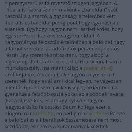
hiperegyszerű és félrevezető szlogen jegyében. A
„liberális” szóra szinonimaként a „baloldali” szót
használja a szerző, a gazdasági értelemben vett
liberális és baloldal pedig pont hogy egymásnak
ellentéte, úgyhogy nagyon nem részletkérdés, hogy
egy szervezet liberális-e vagy baloldali. A
hagyományos felosztás értelmében a baloldal nagy
államot szeretne, az adófizetők pénzének jelentős
részét úgy szeretné szétosztani, hogy abból a
legkiszolgáltatottabb csoportok (tradicionálisan a
munkásosztály, ma már inkább a
prekariátus
)
profitáljanak. A liberálisok hagyományosan azt
szeretnék, hogy az állami kicsi legyen, ne végezzen
jelentős újraelosztó tevékenységet, érdemben ne
gyengítse a felsőbb osztályokat az alsóbbak javára.
(Ezt a klasszikus, és amúgy nyilván nagyon
leegyszerűsítő felosztást Baum kolléga ezen a
blogon már
kritizálta
, én pedig már
védtem
.) Persze
a baloldal és a liberálisok összemosása nem most
kezdődött, és nem is a konzervatívok kezdték.