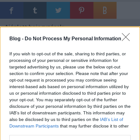
Ajánlott bejegyzések:
Blog -
Do Not Process My Personal Information
Rendszerszemléletű, baloldali
feministaként a transzkérdésről
If you wish to opt-out of the sale, sharing to third parties, or
processing of your personal or sensitive information for
targeted advertising by us, please use the below opt-out
section to confirm your selection. Please note that after your
opt-out request is processed you may continue seeing
A kockás inges profik
interest-based ads based on personal information utilized by
us or personal information disclosed to third parties prior to
your opt-out. You may separately opt-out of the further
disclosure of your personal information by third parties on the
IAB’s list of downstream participants. This information may
Holokausztfilm-e a Saul fia?
also be disclosed by us to third parties on the
IAB’s List of
Downstream Participants
that may further disclose it to other
third parties.