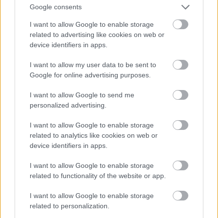
Google consents
I want to allow Google to enable storage
VAGY
related to advertising like cookies on web or
device identifiers in apps.
I want to allow my user data to be sent to
Google for online advertising purposes.
I want to allow Google to send me
personalized advertising.
I want to allow Google to enable storage
related to analytics like cookies on web or
device identifiers in apps.
Csemmke
13 éve
I want to allow Google to enable storage
@Jenyei
: Helyezd el az írást a nagy egészben,
related to functionality of the website or app.
integráld. Úgy látom, elszigetelt módon a cikk
I want to allow Google to enable storage
megértése nem sikerült. :) És a kommentemé sem. :)
related to personalization.