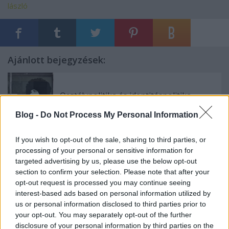
lászló
Ajánlott bejegyzések:
Osztálypolitika és identitáspolitika
Blog -
Do Not Process My Personal Information
If you wish to opt-out of the sale, sharing to third parties, or
Pukli és a foci
processing of your personal or sensitive information for
targeted advertising by us, please use the below opt-out
section to confirm your selection. Please note that after your
opt-out request is processed you may continue seeing
interest-based ads based on personal information utilized by
A világ 13. legmenőbb dolga lett az
us or personal information disclosed to third parties prior to
Airbnb miatt kiszorulni az albérletünkből
your opt-out. You may separately opt-out of the further
disclosure of your personal information by third parties on the