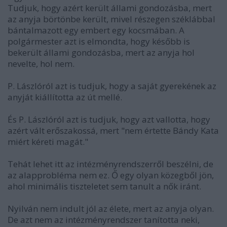
Tudjuk, hogy azért került állami gondozásba, mert
az anyja börtönbe került, mivel részegen széklábbal
bántalmazott egy embert egy kocsmában. A
polgármester azt is elmondta, hogy később is
bekerült állami gondozásba, mert az anyja hol
nevelte, hol nem.
P. Lászlóról azt is tudjuk, hogy a saját gyerekének az
anyját kiállította az út mellé.
És P. Lászlóról azt is tudjuk, hogy azt vallotta, hogy
azért vált erőszakossá, mert "nem értette Bándy Kata
miért kéreti magát."
Tehát lehet itt az intézményrendszerről beszélni, de
az alapprobléma nem ez. Ő egy olyan közegből jön,
ahol minimális tiszteletet sem tanult a nők iránt.
Nyilván nem indult jól az élete, mert az anyja olyan.
De azt nem az intézményrendszer tanította neki,