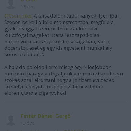
13 éve
@Csemmke
: A tarsadolom tudomanyok ilyen ipar.
Szepen be kell allni a mainstreamba, megfelelo
gyakorisaggal szerepeltetni az eloirt elvi
kulcsfogalmagakat utana lesz tapsikolas
hasonszoru tarisznyasok tarsasagaban, 5os a
docenstol, esetleg egy kis egyetemi munkahely,
Soros osztondij. \
A halado baloldali ertelmiseg egyik legjobban
mukodo iparaga a rinyaljunk a romakert amit nem
szokas azzal elrontani hogy a jolfizeto evtizedes
kozhelyek helyett tortenjen valami valoban
eloremutato a ciganyokkal.
Pintér Dániel Gergő
13 éve