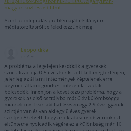
skrupulusok.blogspot.hu/2013/03/ciganyuton-
magyar-kozbeszed.html
Azért az integrálás problémáját elsilányító
médiatorzításról se feledkezzünk meg.
Leopoldika
13 éve
A probléma a legelején kezdődik a gyerekek
szocializációja 0-5 éves kor között kell megtörténjen,
jelenleg az állami intézmények képtelenek erre,
úgymint állami gondozó intézetek óvodák
bölcsödék. Innen jön a következő probléma, hogy a
gyerekek az első osztályba mát 6 év külömbséggel
mennek mert van aki hat évesen egy 2,5 éves gyerek
szintjén van és van aki egy 8 éves gyerek
szintjén.Ahelyett, hogy az oktatási rendszerünk ezt
eltüntetné nyolcadik végére ez a különbség már 10
év tehát van aki még írni olvasni sem igazán tud, van