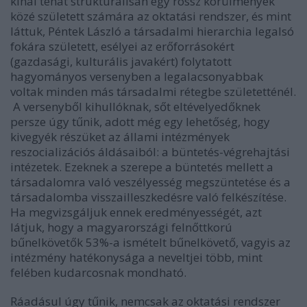
kínál tehát strukturálisan egy rossz körülmények
közé született számára az oktatási rendszer, és mint
láttuk, Péntek László a társadalmi hierarchia legalsó
fokára született, esélyei az erőforrásokért
(gazdasági, kulturális javakért) folytatott
hagyományos versenyben a legalacsonyabbak
voltak minden más társadalmi rétegbe születetténél.
A versenyből kihullóknak, sőt eltévelyedőknek
persze úgy tűnik, adott még egy lehetőség, hogy
kivegyék részüket az állami intézmények
reszocializációs áldásaiból: a büntetés-végrehajtási
intézetek. Ezeknek a szerepe a büntetés mellett a
társadalomra való veszélyesség megszüntetése és a
társadalomba visszailleszkedésre való felkészítése.
Ha megvizsgáljuk ennek eredményességét, azt
látjuk, hogy a magyarországi felnőttkorú
bűnelkövetők 53%-a ismételt bűnelkövető, vagyis az
intézmény hatékonysága a neveltjei több, mint
felében kudarcosnak mondható.
Ráadásul úgy tűnik, nemcsak az oktatási rendszer