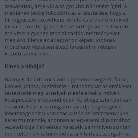
szavazattal, amelyik a szigorúbb büntetést ígéri. A
médiának pedig fokozódik az a késztetése, hogy a
hírfogyasztót közvetlenül érintő és érdeklő hírekkel
lássa el, tovább generálva az ördögi kört és tovább
mélyítve a gyenge szocializációs intézményeket
megjáró, illetve az átlagoshoz képest jobbnak
mondható képzésen áteső társadalmi rétegek
közötti szakadékot.
Kinek a hibája?
Bándy Kata értelmes volt, egyetemet végzett, fiatal,
kedves, csinos, segítőkész – mindazokat az értékeket
testesítette meg, amelyek megfelelnek a művelt
középosztály értékrendjének. Az őt egzisztenciálisan
és mentálisan is támogató családja segítségével
lehetősége volt olyan szocializációs intézményeken
keresztülmennie, ahonnan az egyetemi diplomához
vezetett útja. Félreértés ne essék, semmilyen szinten
nem célom elvitatni mindazt a kitartást, szorgalmat