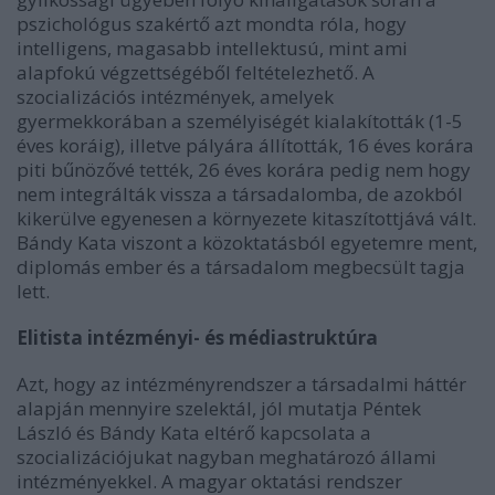
pszichológus szakértő azt mondta róla, hogy
intelligens, magasabb intellektusú, mint ami
alapfokú végzettségéből feltételezhető. A
szocializációs intézmények, amelyek
gyermekkorában a személyiségét kialakították (1-5
éves koráig), illetve pályára állították, 16 éves korára
piti bűnözővé tették, 26 éves korára pedig nem hogy
nem integrálták vissza a társadalomba, de azokból
kikerülve egyenesen a környezete kitaszítottjává vált.
Bándy Kata viszont a közoktatásból egyetemre ment,
diplomás ember és a társadalom megbecsült tagja
lett.
Elitista intézményi- és médiastruktúra
Azt, hogy az intézményrendszer a társadalmi háttér
alapján mennyire szelektál, jól mutatja Péntek
László és Bándy Kata eltérő kapcsolata a
szocializációjukat nagyban meghatározó állami
intézményekkel. A magyar oktatási rendszer