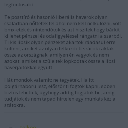
legfontosabb.
Te posztíró és hasonló liberális haverok olyan
családban nőttetek fel ahol nem kell nélkülözni, volt
bmx-etek és nintendótok és azt hiszitek hogy bárkit
ki lehet pénzzel és odafigyeléssel rángatni a szarból.
Ti kis libsik olyan pénzeket akartok ráadásul erre
költeni, amiket az olyan felküzdött srácok raktak
össze az országnak, amilyen én vagyok és nem
azokat, amiket a szüleitek lopkodtak össze a libsi
haverjaitokkal együtt.
Hát mondok valamit: ne tegyétek. Ha itt
polgárháború lesz, először ti fogtok kapni, ebben
biztos lehettek, úgyhogy addig fogjátok be, amíg
tudjátok és nem tapad hirtelen egy munkás kéz a
szátokra.
telkoe