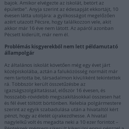
bajok. Amikor elvégezte az iskolát, betört az
épületbe". Anyja szerint az édesapját ekkortájt, 10
évesen látta utoljára: a gyilkosságot megelőzően
azért utazott Pécsre, hogy találkozzon vele, akit
akkor már 16 éve nem látott. Az apáról azonban
Pécsett kiderült, már nem él.
Problémás kisgyerekből nem lett példamutató
állampolgár
Az általános iskolát követően még egy évet járt
középiskolába, aztán a faluközösség normáit már
nem tartotta be, társadalmon kívüliként tekintettek
rá. Többször került összetűzésbe az
igazságszolgáltatással, először 16 évesen, és
hosszabb-rövidebb megszakításokkal összesen hat
és fél évet töltött börtönben. Kelebia polgármestere
szerint az egyik szabadulása után a hivataltól kért
pénzt, hogy az életét újrakezdhesse. A hivatal
nagylelkű volt és megadta neki a 10 ezer forintot –
Pénteknek mégsem sikerült kikerülni ennyi pénzzel a