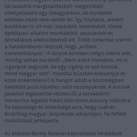
társadalmi marginalitásból: megpróbált
elhelyezkedni egy ládagyárban, de büntetett
előélete miatt nem vették fel. Így folytatta, amiért
korábban is ült már: lopásból, betörésből, illetve
építőipari alkalmi munkákból, vasazásból és
tetoválások elkészítéséből élt. Több ismerőse szerint
a fiatalemberen látszott, hogy „erősen
szeretethiányos.” A lányok körében mégis sikere volt,
mindig voltak barátnői. „Nem azért mondom, mi is
cigányok vagyunk, de egy cigány se volt köztük,
mind magyar volt”- mondta büszkén édesanyja és
ezzel önkéntelenül is hangot adott a közösségben
betöltött pozíciójukhoz való viszonyuknak. A korunk
javaiból legkevésbé részesülő, a társadalmi
hierarchia legalsó fokán álló roma asszony számára
fia képessége és lehetősége arra, hogy csak és
kizárólag magyar lányoknak udvaroljon, fia felfelé
mobilitását jelképezte.
Az áldozat Bándy Katával kapcsolatos híradások