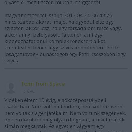
olvasd el meg tizszer, miutan lehiggadtal.
magyar ember teli szájjal2013.04.24. 06:48:26
nincs szabad akarat. majd, ha egyedul elsz egy
szigeten, akkor lesz. ha egy tarsadalom resze vagy,
akkor annyi befolyasolo faktor er, ami egy
kibogozhatatlanul komplex rendszert alkot.
kulonitsd el benne legy szives az ember eredendo
josagat (avagy bunosseget) egy Petri-cseszeben legy
szives.
Tomi from Space
13 éve
Vidéken éltem 19 évig, alsóközéposztálybeli
családban. Nem volt nintendóm, nem volt bmx-em,
nem voltak sláger játékaim. Nem voltunk szegények,
de nem kaptam meg olyan dolgokat, amiket mások
simán megkaptak. Az egyetlen vágyam egy