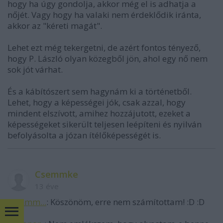
hogy ha úgy gondolja, akkor még el is adhatja a
nőjét. Vagy hogy ha valaki nem érdeklődik iránta,
akkor az "kéreti magát".
Lehet ezt még tekergetni, de azért fontos tényező,
hogy P. László olyan közegből jön, ahol egy nő nem
sok jót várhat.
És a kábítószert sem hagynám ki a történetből.
Lehet, hogy a képességei jók, csak azzal, hogy
mindent elszívott, amihez hozzájutott, ezeket a
képességeket sikerült teljesen leépíteni és nyilván
befolyásolta a józan ítélőképességét is.
Csemmke
13 éve
@khmm...
: Köszönöm, erre nem számítottam! :D :D