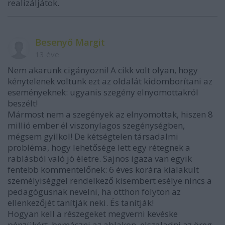
realizáljátok.
Besenyő Margit
13 éve
Nem akarunk cigányozni! A cikk volt olyan, hogy
kénytelenek voltunk ezt az oldalát kidomborítani az
eseményeknek: ugyanis szegény elnyomottakról
beszélt!
Mármost nem a szegények az elnyomottak, hiszen 8
millió ember él viszonylagos szegénységben,
mégsem gyilkol! De kétségtelen társadalmi
probléma, hogy lehetősége lett egy rétegnek a
rablásból való jó életre. Sajnos igaza van egyik
fentebb kommentelőnek: 6 éves korára kialakult
személyiséggel rendelkező kisembert esélye nincs a
pedagógusnak nevelni, ha otthon folyton az
ellenkezőjét tanítják neki. És tanítják!
Hogyan kell a részegeket megverni kevéske
pénzükért, bemászni az ablakon, elszaladni az öreg