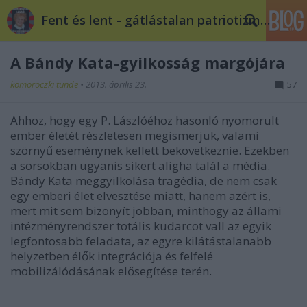
Fent és lent - gátlástalan patriotizmus
A Bándy Kata-gyilkosság margójára
komoroczki tunde
•
2013. április 23.
57
Ahhoz, hogy egy P. Lászlóéhoz hasonló nyomorult
ember életét részletesen megismerjük, valami
szörnyű eseménynek kellett bekövetkeznie. Ezekben
a sorsokban ugyanis sikert aligha talál a média.
Bándy Kata meggyilkolása tragédia, de nem csak
egy emberi élet elvesztése miatt, hanem azért is,
mert mit sem bizonyít jobban, minthogy az állami
intézményrendszer totális kudarcot vall az egyik
legfontosabb feladata, az egyre kilátástalanabb
helyzetben élők integrációja és felfelé
mobilizálódásának elősegítése terén.