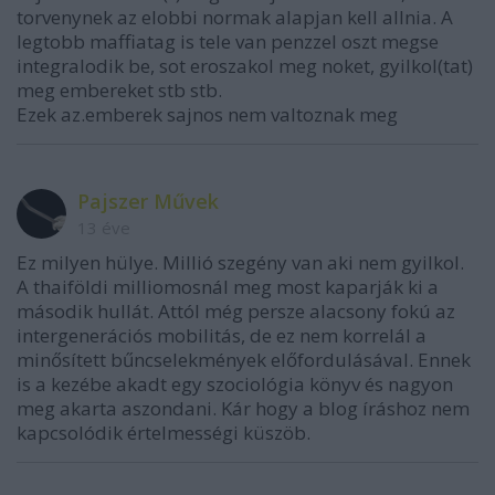
torvenynek az elobbi normak alapjan kell allnia. A
legtobb maffiatag is tele van penzzel oszt megse
integralodik be, sot eroszakol meg noket, gyilkol(tat)
meg embereket stb stb.
Ezek az.emberek sajnos nem valtoznak meg
Pajszer Művek
13 éve
Ez milyen hülye. Millió szegény van aki nem gyilkol.
A thaiföldi milliomosnál meg most kaparják ki a
második hullát. Attól még persze alacsony fokú az
intergenerációs mobilitás, de ez nem korrelál a
minősített bűncselekmények előfordulásával. Ennek
is a kezébe akadt egy szociológia könyv és nagyon
meg akarta aszondani. Kár hogy a blog íráshoz nem
kapcsolódik értelmességi küszöb.