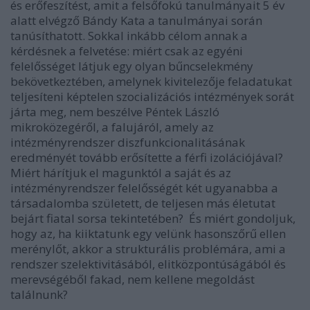
és erőfeszítést, amit a felsőfokú tanulmányait 5 év
alatt elvégző Bándy Kata a tanulmányai során
tanúsíthatott. Sokkal inkább célom annak a
kérdésnek a felvetése: miért csak az egyéni
felelősséget látjuk egy olyan bűncselekmény
bekövetkeztében, amelynek kivitelezője feladatukat
teljesíteni képtelen szocializációs intézmények sorát
járta meg, nem beszélve Péntek László
mikroközegéről, a falujáról, amely az
intézményrendszer diszfunkcionalitásának
eredményét tovább erősítette a férfi izolációjával?
Miért hárítjuk el magunktól a saját és az
intézményrendszer felelősségét két ugyanabba a
társadalomba született, de teljesen más életutat
bejárt fiatal sorsa tekintetében? És miért gondoljuk,
hogy az, ha kiiktatunk egy velünk hasonszőrű ellen
merénylőt, akkor a strukturális problémára, ami a
rendszer szelektivitásából, elitközpontúságából és
merevségéből fakad, nem kellene megoldást
találnunk?