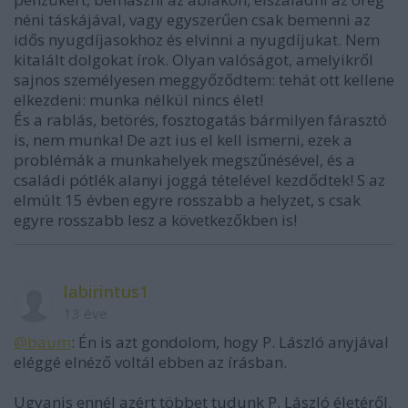
néni táskájával, vagy egyszerűen csak bemenni az
idős nyugdíjasokhoz és elvinni a nyugdíjukat. Nem
kitalált dolgokat írok. Olyan valóságot, amelyikről
sajnos személyesen meggyőződtem: tehát ott kellene
elkezdeni: munka nélkül nincs élet!
És a rablás, betörés, fosztogatás bármilyen fárasztó
is, nem munka! De azt ius el kell ismerni, ezek a
problémák a munkahelyek megszűnésével, és a
családi pótlék alanyi joggá tételével kezdődtek! S az
elmúlt 15 évben egyre rosszabb a helyzet, s csak
egyre rosszabb lesz a következőkben is!
labirintus1
13 éve
@baum
: Én is azt gondolom, hogy P. László anyjával
eléggé elnéző voltál ebben az írásban.
Ugyanis ennél azért többet tudunk P. László életéről.