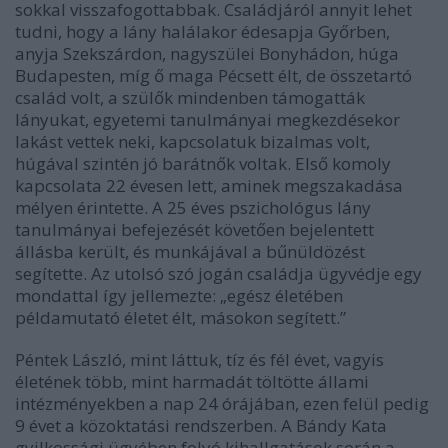
sokkal visszafogottabbak. Családjáról annyit lehet
tudni, hogy a lány halálakor édesapja Győrben,
anyja Szekszárdon, nagyszülei Bonyhádon, húga
Budapesten, míg ő maga Pécsett élt, de összetartó
család volt, a szülők mindenben támogatták
lányukat, egyetemi tanulmányai megkezdésekor
lakást vettek neki, kapcsolatuk bizalmas volt,
húgával szintén jó barátnők voltak. Első komoly
kapcsolata 22 évesen lett, aminek megszakadása
mélyen érintette. A 25 éves pszichológus lány
tanulmányai befejezését követően bejelentett
állásba került, és munkájával a bűnüldözést
segítette. Az utolsó szó jogán családja ügyvédje egy
mondattal így jellemezte: „egész életében
példamutató életet élt, másokon segített.”
Péntek László, mint láttuk, tíz és fél évet, vagyis
életének több, mint harmadát töltötte állami
intézményekben a nap 24 órájában, ezen felül pedig
9 évet a közoktatási rendszerben. A Bándy Kata
gyilkossági ügyében folyó kihallgatások során a