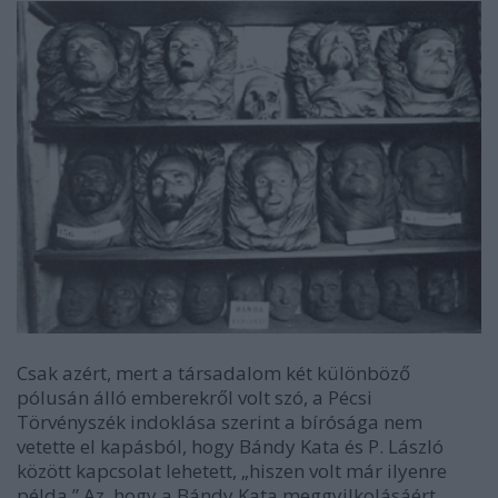
Csak azért, mert a társadalom két különböző
pólusán álló emberekről volt szó, a Pécsi
Törvényszék indoklása szerint a bírósága nem
vetette el kapásból, hogy Bándy Kata és P. László
között kapcsolat lehetett, „hiszen volt már ilyenre
példa.” Az, hogy a Bándy Kata meggyilkolásáért