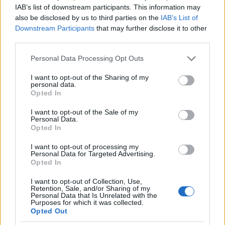
IAB’s list of downstream participants. This information may
also be disclosed by us to third parties on the
IAB’s List of
2015 legszebb magyar bölcsességei és
Downstream Participants
that may further disclose it to other
szólásai
third parties.
Please note that this website/app uses one or more Google
Personal Data Processing Opt Outs
services and may gather and store information including but
not limited to your visit or usage behaviour. You may click to
I want to opt-out of the Sharing of my
Párizs: embertelen düh
personal data.
grant or deny consent to Google and its third-party tags to
Opted In
use your data for below specified purposes in below Google
consent section.
I want to opt-out of the Sale of my
Personal Data.
Opted In
Szólj hozzá!
I want to opt-out of processing my
A hozzászóláshoz be kell lépned!
Personal Data for Targeted Advertising.
Opted In
I want to opt-out of Collection, Use,
Retention, Sale, and/or Sharing of my
Personal Data that Is Unrelated with the
Purposes for which it was collected.
Opted Out