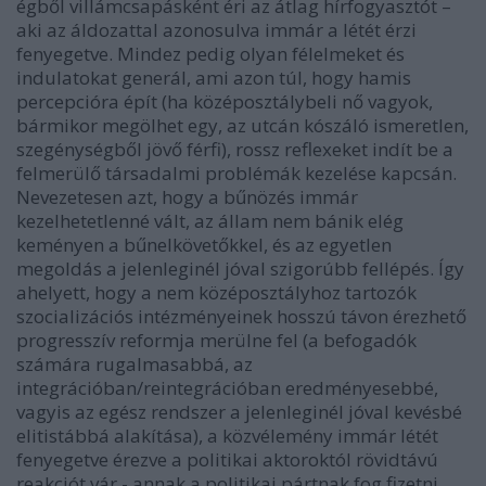
égből villámcsapásként éri az átlag hírfogyasztót –
aki az áldozattal azonosulva immár a létét érzi
fenyegetve. Mindez pedig olyan félelmeket és
indulatokat generál, ami azon túl, hogy hamis
percepcióra épít (ha középosztálybeli nő vagyok,
bármikor megölhet egy, az utcán kószáló ismeretlen,
szegénységből jövő férfi), rossz reflexeket indít be a
felmerülő társadalmi problémák kezelése kapcsán.
Nevezetesen azt, hogy a bűnözés immár
kezelhetetlenné vált, az állam nem bánik elég
keményen a bűnelkövetőkkel, és az egyetlen
megoldás a jelenleginél jóval szigorúbb fellépés. Így
ahelyett, hogy a nem középosztályhoz tartozók
szocializációs intézményeinek hosszú távon érezhető
progresszív reformja merülne fel (a befogadók
számára rugalmasabbá, az
integrációban/reintegrációban eredményesebbé,
vagyis az egész rendszer a jelenleginél jóval kevésbé
elitistábbá alakítása), a közvélemény immár létét
fenyegetve érezve a politikai aktoroktól rövidtávú
reakciót vár - annak a politikai pártnak fog fizetni