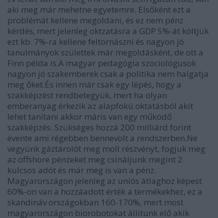
aki meg már mehetne egyetemre. Elsőként ezt a
problémát kellene megoldani, és ez nem pénz
kérdés, mert jelenleg oktzatásra a GDP 5%-át költjük
ezt kb. 7%-ra kellene feltornászni és nagyon jó
tanulmányok születtek már megoldásként, de ott a
Finn példa is.A magyar pedagógia szociológusok
nagyon jó szakemberek csak a politika nem halgatja
meg őket.És innen már csak egy lépés, hogy a
szakképzést rendbetegyük, mert ha olyan
emberanyag érkezik az alapfokú oktatásból akit
lehet tanítani akkor máris van egy működő
szakképzés. Szükséges hozzá 200 milliárd forint
évente ami régebben bennevolt a rendszerben.Ne
vegyünk gáztárolót meg moll részvényt, fogjuk meg
az offshore pénzeket meg csináljunk megint 2
kulcsos adót és már meg is van a pénz.
Magyarországon jelenleg az uniós átlaghoz képest
60%-on van a hozzáadott érték a termékekhez, ez a
skandináv országokban 160-170%, mert most
magyarországon biorobotokat állítunk elő akik