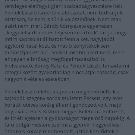
tényleges életfogytiglani szabadságvesztésre ítélt
Péntek László ismerte-e áldozatát, nem tudhatjuk
biztosan, de nem is tűnik valószínűnek. Nem csak
azért nem, mert Bándy környezete egyenesen
„kegyeletsértőnek és teljesen kizártnak” tartja, hogy
intim kapcsolat állhatott fenn a két, nagyjából
egykorú fiatal közt, és más bizonyítékok sem
támasztják ezt alá. Sokkal inkább azért nem, mert
ahogyan a bíróság megfogalmazásából is
kiolvasható, Bándy Kata és Péntek László társadalmi
rétegei között gyakorlatilag nincs átjárhatóság, csak
nagyon kivételes esetekben.
Péntek László életét alaposan megismerhettük a
sajtóból: szegény sorba született Pécsett, egy éves
korától ötéves koráig állami gondozott volt, majd
anyjával a Bács-Kiskun megyei Kelebiára költözött,
és itt élt egészen a gyilkosságot megelőző napokig. A
falu polgármestere szerint a gyerek "negyedikes-
ötödikes koráig rendben volt, aztán kezdődtek a