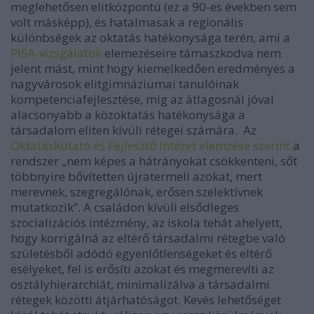
meglehetősen elitközpontú (ez a 90-es években sem
volt másképp), és hatalmasak a regionális
különbségek az oktatás hatékonysága terén, ami a
PISA-vizsgálatok
elemezéseire támaszkodva nem
jelent mást, mint hogy kiemelkedően eredményes a
nagyvárosok elitgimnáziumai tanulóinak
kompetenciafejlesztése, míg az átlagosnál jóval
alacsonyabb a közoktatás hatékonysága a
társadalom eliten kívüli rétegei számára. Az
Oktatáskutató és Fejlesztő Intézet elemzése szerint
a
rendszer „nem képes a hátrányokat csökkenteni, sőt
többnyire bővítetten újratermeli azokat, mert
merevnek, szegregálónak, erősen szelektívnek
mutatkozik”. A családon kívüli elsődleges
szocializációs intézmény, az iskola tehát ahelyett,
hogy korrigálná az eltérő társadalmi rétegbe való
születésből adódó egyenlőtlenségeket és eltérő
esélyeket, fel is erősíti azokat és megmerevíti az
osztályhierarchiát, minimalizálva a társadalmi
rétegek közötti átjárhatóságot. Kevés lehetőséget