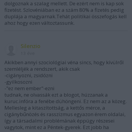
dolgoznak a szalag mellett. De ezért nem is kap sok
fizetést. Szlovéniában ez a szám 80% a fizetés pedig
duplája a magyarnak.Tehát politikai összefogás kell
ahoz hogy ezen változtassunk.
Silenzio
13 éve
Akikben annyi szociológiai véna sincs, hogy kívülről
szemléljék a rendszert, akik csak
-cigányozni, zsidózni
-gyilkosozni
-"ez nem ember"-ezni
tudnak, ne olvassák ezt a blogot, húzzanak a
kuruc.infóra a fenébe dühöngeni. Ez nem az a közeg.
Mellesleg a kitaszítottság, a kettős mérce, a
cigánybűnözés és rasszizmus egyazon érem oldalai,
így a társadalmi problémának éppúgy részesei
vagytok, mint ez a Péntek-gyerek. Ezt jobb ha