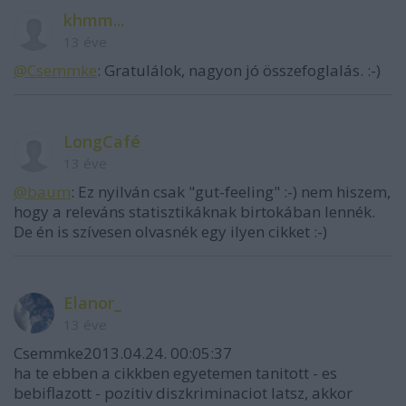
khmm...
13 éve
@Csemmke
: Gratulálok, nagyon jó összefoglalás. :-)
LongCafé
13 éve
@baum
: Ez nyilván csak "gut-feeling" :-) nem hiszem,
hogy a releváns statisztikáknak birtokában lennék.
De én is szívesen olvasnék egy ilyen cikket :-)
Elanor_
13 éve
Csemmke2013.04.24. 00:05:37
ha te ebben a cikkben egyetemen tanitott - es
bebiflazott - pozitiv diszkriminaciot latsz, akkor