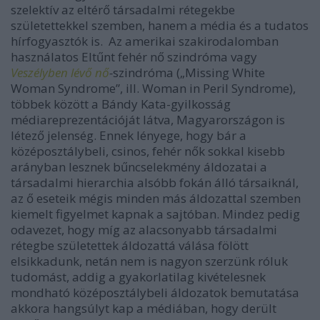
szelektív az eltérő társadalmi rétegekbe
születettekkel szemben, hanem a média és a tudatos
hírfogyasztók is. Az amerikai szakirodalomban
használatos Eltűnt fehér nő szindróma vagy
Veszélyben lévő nő
-
szindróma („Missing White
Woman Syndrome”, ill. Woman in Peril Syndrome),
többek között a Bándy Kata-gyilkosság
médiareprezentációját látva, Magyarországon is
létező jelenség. Ennek lényege, hogy bár a
középosztálybeli, csinos, fehér nők sokkal kisebb
arányban lesznek bűncselekmény áldozatai a
társadalmi hierarchia alsóbb fokán álló társaiknál,
az ő eseteik mégis minden más áldozattal szemben
kiemelt figyelmet kapnak a sajtóban. Mindez pedig
odavezet, hogy míg az alacsonyabb társadalmi
rétegbe születettek áldozattá válása fölött
elsikkadunk, netán nem is nagyon szerzünk róluk
tudomást, addig a gyakorlatilag kivételesnek
mondható középosztálybeli áldozatok bemutatása
akkora hangsúlyt kap a médiában, hogy derült