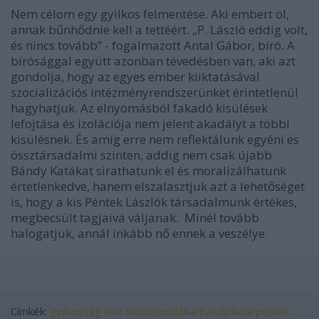
Nem célom egy gyilkos felmentése. Aki embert öl,
annak bűnhődnie kell a tettéért. „P. László eddig volt,
és nincs tovább” - fogalmazott Antal Gábor, bíró. A
bírósággal együtt azonban tévedésben van, aki azt
gondolja, hogy az egyes ember kiiktatásával
szocializációs intézményrendszerünket érintetlenül
hagyhatjuk. Az elnyomásból fakadó kisülések
lefojtása és izolációja nem jelent akadályt a többi
kisülésnek. És amíg erre nem reflektálunk egyéni és
össztársadalmi szinten, addig nem csak újabb
Bándy Katákat
sirathatunk el és moralizálhatunk
értetlenkedve, hanem elszalasztjuk azt a lehetőséget
is, hogy a kis
Péntek Lászlók
társadalmunk értékes,
megbecsült tagjaivá váljanak. Minél tovább
halogatjuk, annál inkább nő ennek a veszélye.
Címkék:
gyilkosság
lent
oktatáspolitika
bándy kata
péntek