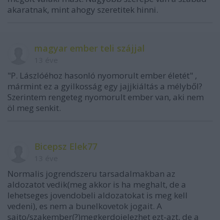
akaratnak, mint ahogy szeretitek hinni.
magyar ember teli szájjal
13 éve
"P. Lászlóéhoz hasonló nyomorult ember életét" ,
mármint ez a gyilkosság egy jajjkiáltás a mélyből?
Szerintem rengeteg nyomorult ember van, aki nem
öl meg senkit.
Bicepsz Elek77
13 éve
Normalis jogrendszeru tarsadalmakban az
aldozatot vedik(meg akkor is ha meghalt, de a
lehetseges jovendobeli aldozatokat is meg kell
vedeni), es nem a bunelkovetok jogait. A
sajto/szakember(?)megkerdojelezhet ezt-azt, de a