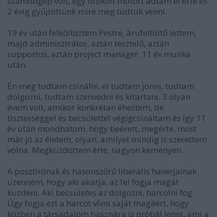
számítógép volt, egy örökölt motort adtam el érte és
2 évig gyűjtöttünk mire meg tudtuk venni.
19 év után felköltöztem Pestre, árufeltöltő lettem,
majd adminisztrátor, aztán tesztelő, aztán
supportos, aztán project manager. 11 év munka
után.
Én meg tudtam csinálni, el tudtam jönni, tudtam
dolgozni, tudtam szenvedni és kitartani. 3 olyan
évem volt, amikor konkrétan éheztem, de
tisztességgel és becsülettel végigcsináltam és így 11
év után mondhatom, hogy beérett, megérte, most
már jó az életem, olyan, amilyet mindig is szerettem
volna. Megküzdöttem érte, nagyon keményen.
A posztírónak és hasonszőrű liberális haverjainak
üzenném, hogy aki akarja, az fel fogja magát
küzdeni. Aki becsületes az dolgozni, harcolni fog.
Úgy fogja ezt a harcot vívni saját magáért, hogy
közben a társadalom hasznára is próbál lenni, ami a