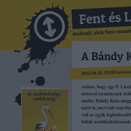
Fent és 
azoknak, akik fent vannak,
A Bándy K
komoro
2013.04.23. 07:00
Ahhoz, hogy egy P. Lászl
szörnyű eseménynek kelle
média. Bándy Kata meggyi
azért is, mert mit sem bi
vall az egyik legfontosab
felfelé mobilizálódásának 