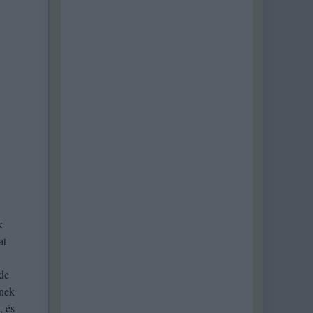
k
at
 de
őnek
, és