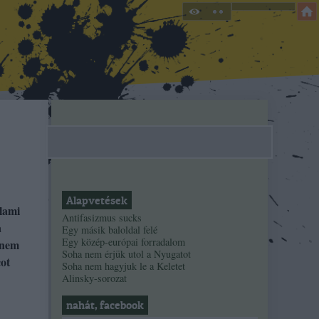
Alapvetések
lami
Antifasizmus sucks
a
Egy másik baloldal felé
Egy közép-európai forradalom
anem
Soha nem érjük utol a Nyugatot
cot
Soha nem hagyjuk le a Keletet
Alinsky-sorozat
nahát, facebook