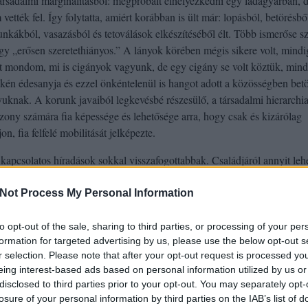
társadalmi marginalitásból: megpróbált elhelyezkedni egy ládagyárban, 
 vették fel. Így folytatta, amiért korábban is ült már: lopásból, betörésbő
munkákból, vasazásból és tetoválások elkészítéséből élt. Több ismerőse sz
ogy „erősen szeretethiányos.” A lányok körében mégis sikere volt, mindi
rt mondom, mi is cigányok vagyunk, de egy cigány se volt köztük, mind
én édesanyja és ezzel önkéntelenül is hangot adott a közösségben betö
uknak. A korunk javaiból legkevésbé részesülő, a társadalmi hierarchi
szony számára fia képessége és lehetősége arra, hogy csak és kizárólag
, fia felfelé mobilitását jelképezte.
apcsolatos híradások sokkal visszafogottabbak. Családjáról annyit leh
kor édesapja Győrben, anyja Szekszárdon, nagyszülei Bonyhádon, húga
sett élt, de összetartó család volt, a szülők mindenben támogatták lán
Not Process My Personal Information
zdésekor lakást vettek neki, kapcsolatuk bizalmas volt, húgával szinté
ly kapcsolata 22 évesen lett, aminek megszakadása mélyen érintette. A
to opt-out of the sale, sharing to third parties, or processing of your per
formation for targeted advertising by us, please use the below opt-out s
lmányai befejezését követően bejelentett állásba került, és munkájával 
r selection. Please note that after your opt-out request is processed y
utolsó szó jogán családja ügyvédje egy mondattal így jellemezte: „egész
eing interest-based ads based on personal information utilized by us or
 élt, másokon segített.”
disclosed to third parties prior to your opt-out. You may separately opt-
losure of your personal information by third parties on the IAB’s list of
tíz és fél évet, vagyis életének több, mint harmadát töltötte állami