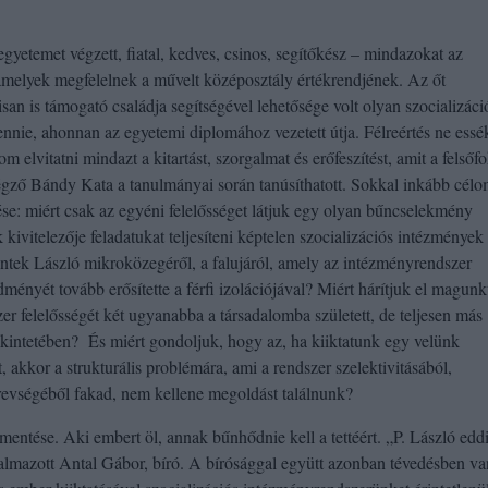
gyetemet végzett, fiatal, kedves, csinos, segítőkész – mindazokat az
, amelyek megfelelnek a művelt középosztály értékrendjének. Az őt
isan is támogató családja segítségével lehetősége volt olyan szocializáci
nie, ahonnan az egyetemi diplomához vezetett útja. Félreértés ne essé
 elvitatni mindazt a kitartást, szorgalmat és erőfeszítést, amit a felsőf
végző Bándy Kata a tanulmányai során tanúsíthatott. Sokkal inkább cél
ése: miért csak az egyéni felelősséget látjuk egy olyan bűncselekmény
ivitelezője feladatukat teljesíteni képtelen szocializációs intézmények 
ntek László mikroközegéről, a falujáról, amely az intézményrendszer
ményét tovább erősítette a férfi izolációjával? Miért hárítjuk el magunk
er felelősségét két ugyanabba a társadalomba született, de teljesen más
a tekintetében? És miért gondoljuk, hogy az, ha kiiktatunk egy velünk
 akkor a strukturális problémára, ami a rendszer szelektivitásából,
revségéből fakad, nem kellene megoldást találnunk?
entése. Aki embert öl, annak bűnhődnie kell a tettéért. „P. László edd
ogalmazott Antal Gábor, bíró. A bírósággal együtt azonban tévedésben va