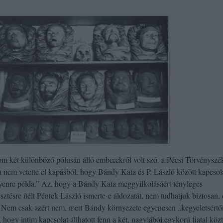
lom két különböző pólusán álló emberekről volt szó, a Pécsi Törvényszé
ga nem vetette el kapásból, hogy Bándy Kata és P. László között kapcsol
 ilyenre példa.” Az, hogy a Bándy Kata meggyilkolásáért tényleges
sztésre ítélt Péntek László ismerte-e áldozatát, nem tudhatjuk biztosan,
. Nem csak azért nem, mert Bándy környezete egyenesen „kegyeletsért
a, hogy intim kapcsolat állhatott fenn a két, nagyjából egykorú fiatal közt