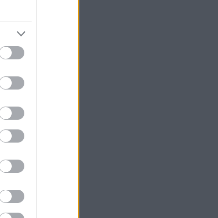
s
dszer,
ért
den
nik,
: a
sség
ató.
tekkel
 ill.