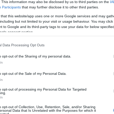
. This information may also be disclosed by us to third parties on the
IA
ájában, ezen felül pedig 9 évet a közoktatási rendszerben. A Bándy K
Participants
that may further disclose it to other third parties.
kihallgatások során a pszichológus szakértő azt mondta róla, hogy
lektusú, mint ami alapfokú végzettségéből feltételezhető. A szocializáció
 that this website/app uses one or more Google services and may gath
including but not limited to your visit or usage behaviour. You may click 
ekkorában a személyiségét kialakították (1-5 éves koráig), illetve pály
 to Google and its third-party tags to use your data for below specifi
piti bűnözővé tették, 26 éves korára pedig nem hogy nem integrálták viss
ogle consent section.
ikerülve egyenesen a környezete kitaszítottjává vált. Bándy Kata viszon
nt, diplomás ember és a társadalom megbecsült tagja lett.
l Data Processing Opt Outs
édiastruktúra
o opt-out of the Sharing of my personal data.
szer a társadalmi háttér alapján mennyire szelektál, jól mutatja Péntek
In
ő kapcsolata a szocializációjukat nagyban meghatározó állami
ktatási rendszer meglehetősen elitközpontú (ez a 90-es években sem v
o opt-out of the Sale of my Personal Data.
regionális különbségek az oktatás hatékonysága terén, ami a
PISA-
In
ámaszkodva nem jelent mást, mint hogy kiemelkedően eredményes a
to opt-out of processing my Personal Data for Targeted
i tanulóinak kompetenciafejlesztése, míg az átlagosnál jóval alacsony
ing.
In
társadalom eliten kívüli rétegei számára. Az
Oktatáskutató és Fejleszt
endszer „nem képes a hátrányokat csökkenteni, sőt többnyire bővítetten
o opt-out of Collection, Use, Retention, Sale, and/or Sharing
erevnek, szegregálónak, erősen szelektívnek mutatkozik”. A családon kí
ersonal Data that Is Unrelated with the Purposes for which it
lected.