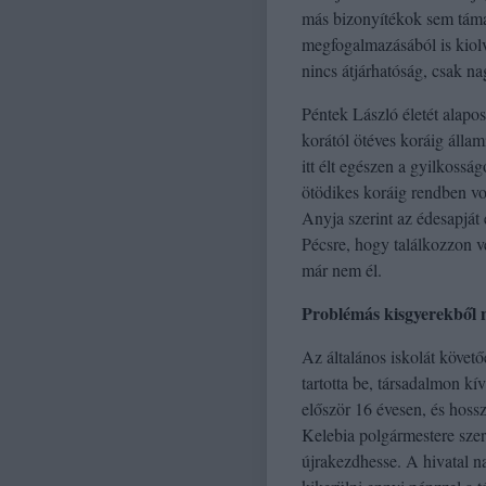
más bizonyítékok sem táma
megfogalmazásából is kiolv
nincs átjárhatóság, csak na
Péntek László életét alapos
korától ötéves koráig álla
itt élt egészen a gyilkoss
ötödikes koráig rendben vol
Anyja szerint az édesapját 
Pécsre, hogy találkozzon ve
már nem él.
Problémás kisgyerekből 
Az általános iskolát követ
tartotta be, társadalmon kí
először 16 évesen, és hossz
Kelebia polgármestere szeri
újrakezdhesse. A hivatal n