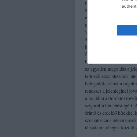
társaiknál, az ő eseteik m
authenti
Mindez pedig odavezet, hog
elsikkadunk, netán nem is 
mondható középosztálybeli
villámcsapásként éri az átl
Mindez pedig olyan félelme
középosztálybeli nő vagyok
férfi), rossz reflexeket in
hogy a bűnözés immár keze
az egyetlen megoldás a jel
tartozók szocializációs in
befogadók számára rugalma
rendszer a jelenleginél jóv
a politikai aktoroktól rövid
szigorúbb büntetést ígéri.
érintő és érdeklő hírekkel 
szocializációs intézmények
társadalmi rétegek közötti 