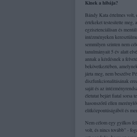
Kinek a hibája?
Bándy Kata értelmes volt, e
értékeket testesítette meg
egzisztenciálisan és mentál
intézményeken keresztülmen
semmilyen szinten nem célom
tanulmányait 5 év alatt el
annak a kérdésnek a felvet
bekövetkeztében, amelynek k
járta meg, nem beszélve Pé
diszfunkcionalitásának ered
saját és az intézményrendsz
életutat bejárt fiatal sors
hasonszőrű ellen merénylőt,
elitközpontúságából és me
Nem célom egy gyilkos felm
volt, és nincs tovább” - f