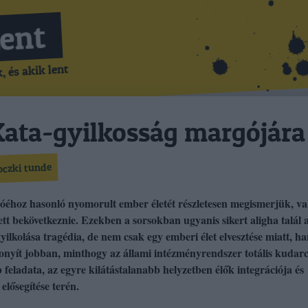
Lent
 és akik lent
ata-gyilkosság margójára
czki tunde
óéhoz hasonló nyomorult ember életét részletesen megismerjük, va
tt bekövetkeznie. Ezekben a sorsokban ugyanis sikert aligha talál 
lkolása tragédia, de nem csak egy emberi élet elvesztése miatt, h
zonyít jobban, minthogy az állami intézményrendszer totális kudar
b feladata, az egyre kilátástalanabb helyzetben élők integrációja és
elősegítése terén.