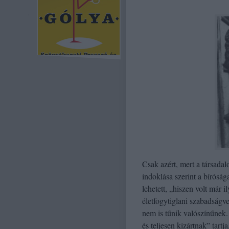
Csak azért, mert a társada
indoklása szerint a bírósá
lehetett, „hiszen volt már
életfogytiglani szabadságve
nem is tűnik valószínűnek
és teljesen kizártnak” tartj