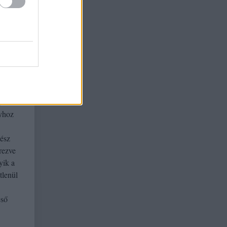
lött
égből
tve.
ha
jövő
t,
, és
lyhoz
gész
érezve
yik a
tlenül
eső