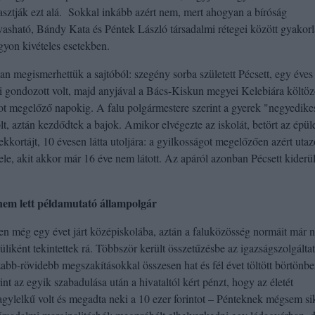
sztják ezt alá. Sokkal inkább azért nem, mert ahogyan a bíróság
asható, Bándy Kata és Péntek László társadalmi rétegei között gyakorl
gyon kivételes esetekben.
an megismerhettük a sajtóból: szegény sorba született Pécsett, egy éves
mi gondozott volt, majd anyjával a Bács-Kiskun megyei Kelebiára költözö
ágot megelőző napokig. A falu polgármestere szerint a gyerek "negyedike
t, aztán kezdődtek a bajok. Amikor elvégezte az iskolát, betört az épül
ekkortájt, 10 évesen látta utoljára: a gyilkosságot megelőzően azért utaz
le, akit akkor már 16 éve nem látott. Az apáról azonban Pécsett kiderül
nem lett példamutató állampolgár
ően még egy évet járt középiskolába, aztán a faluközösség normáit már 
vüliként tekintettek rá. Többször került összetűzésbe az igazságszolgáltat
abb-rövidebb megszakításokkal összesen hat és fél évet töltött börtönbe
nt az egyik szabadulása után a hivataltól kért pénzt, hogy az életét
agylelkű volt és megadta neki a 10 ezer forintot – Pénteknek mégsem si