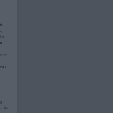
ós
k,
okú
om
sorát
tól a
ig
n, aki