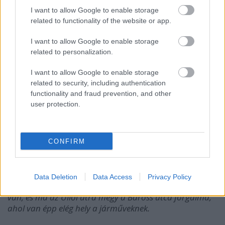
I want to allow Google to enable storage
related to functionality of the website or app.
I want to allow Google to enable storage
related to personalization.
I want to allow Google to enable storage
related to security, including authentication
functionality and fraud prevention, and other
user protection.
A szintén nem olyan rég átadott Baross utca, a
CONFIRM
Főkönyvtár és a Kálvin között. Talán emlékszünk még,
amikor az Üllői útról a nagy forgalmat terelték a
Baross utcára, és
indokolatlanul sok sávban pöfögtek
Data Deletion
Data Access
Privacy Policy
az autók
. De ennek már vége, a helyén ma sétálóutca
van, és ma az Üllői útra megy a Baross utca forgalma,
ahol van épp elég hely a járműveknek.