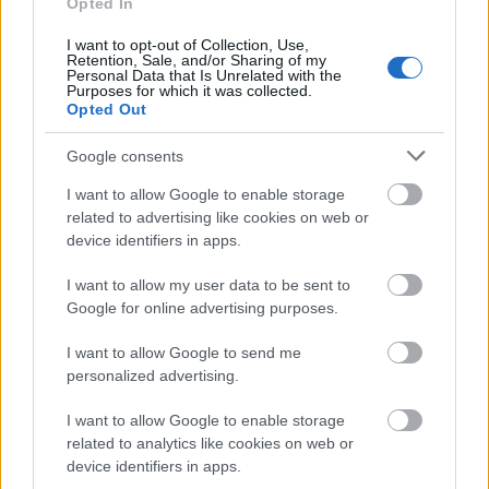
Opted In
I want to opt-out of Collection, Use,
Retention, Sale, and/or Sharing of my
Personal Data that Is Unrelated with the
Purposes for which it was collected.
Opted Out
Google consents
I want to allow Google to enable storage
related to advertising like cookies on web or
device identifiers in apps.
I want to allow my user data to be sent to
A Kálvin tér frissen átadott része. Előtérben a Ráday
Google for online advertising purposes.
utcára behajtó rész, egy igen gyalogosbarát
megoldással: az utat a járda szintjére hozták,
I want to allow Google to send me
térelemekkel elválasztva.
personalized advertising.
I want to allow Google to enable storage
related to analytics like cookies on web or
device identifiers in apps.