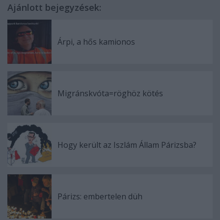
Ajánlott bejegyzések:
Árpi, a hős kamionos
Migránskvóta=röghöz kötés
Hogy került az Iszlám Állam Párizsba?
Párizs: embertelen düh