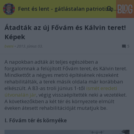
Fent és lent - gátlástalan patriotizmus
Átadták az új Fővám és Kálvin teret!
Képek
beeni
•
2013. június 03.
5
A napokban adták át teljes egészében a
forgalomnak a felújított Fővám teret, és Kálvin teret.
Mind
kettőt a
négyes metró építésének részeként
rehabilitálták, a terek másik oldala már korábban
elkészült. A 83-as troli június 1-től
ismét eredeti
útvonalán jár
, végig
visszaépítették neki a vezetéket
.
A következőkben a két tér és környezete elmúlt
éveken átesett rehabilitációját mutatjuk be.
I. Fővám tér és környéke