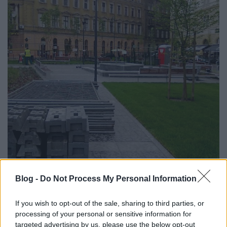
Az utolsó simításokat végzik a Csarnok tér
Blog -
Do Not Process My Personal Information
rehabilitációján. Itt azért voltak problémák: a pár
hónapja átadott útburkolat
feldarabolódott
, és maga
If you wish to opt-out of the sale, sharing to third parties, or
a kivitelezés
sem éppen rohamtempóban
ment végbe...
processing of your personal or sensitive information for
targeted advertising by us, please use the below opt-out