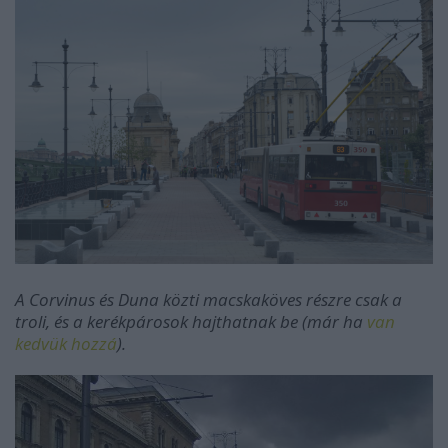
A Corvinus és Duna közti macskaköves részre csak a
troli, és a kerékpárosok hajthatnak be (már ha
van
kedvük hozzá
).