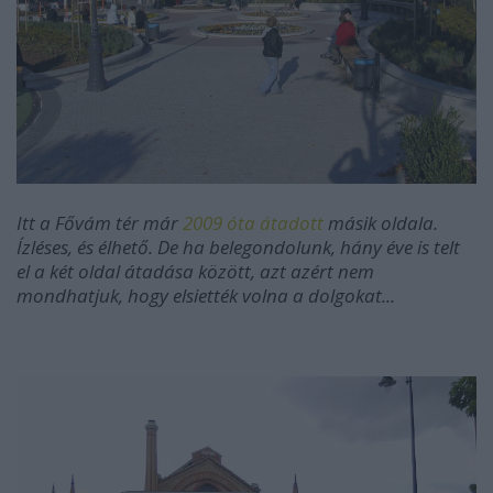
Itt a Fővám tér már
2009 óta átadott
másik oldala.
Ízléses, és élhető. De ha belegondolunk, hány éve is telt
el a két oldal átadása között, azt azért nem
mondhatjuk, hogy elsiették volna a dolgokat...