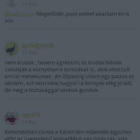
13 éve
@gall travis
: Megelőztél, pont ezeket akartam én is
írni.
gyöngytyúk
13 éve
nem árusok , hanem agresszív, és büdös hiénák
zaklatják a környéken a turistákat is , akik eltorzult
arccal menekülnek ..én 20percig ültem egy padon és
néztem , ezt nem kéne hagyni ! a környék elég jó lett,
de még a tisztasággal vannak gondok .
ügyelő
13 éve
Kimondottan csinos a Kálvin téri műemlék-együttes
előtt az üvegtetetjű lejárat!Mint egy óriás rák, ami