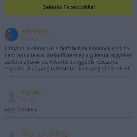
gall travis
13 éve
hát igen ,kellemes és élhető helyek lennének ezek ha
nem volna tele a járőkelőket meg a pihenni vágyőkat
zaklató ájfonárus, késárus és egyébb rosszarcú
zugárúsokkal,meg bérkoldusokkal meg alkeszekkel.
SAndris
13 éve
Meg autókkal.
Kinai cuccok blog