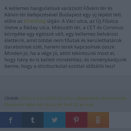
A kellemes hangulatúvá varázsolt
Fővám tér és
Kálvin tér befejezésével Budapest egy új lépést tett
előre az
élhetőség
útján. A Váci utca, az Új Főutca
illetve a Ráday utca, Mikszáth tér, a CET és Corvinus
környéke egy egésszé vált, egy kellemes belvárosi
élettérré, amit többé nem
főutak és kerülethatárok
darabolnak
szét, hanem terek kapcsolnak össze.
Minden jó, ha a vége jó, attól tekintsünk most el,
hogy hány év is kellett mindehhez, és reménykedjünk
benne, hogy a díszburkolat ezúttal időtálló lesz!
Címkék:
város
4 es metró
corvinus
rehabilitáció
vásárcsarnok
fővám tér
kálvin tér
közterek
fent
83 as troli