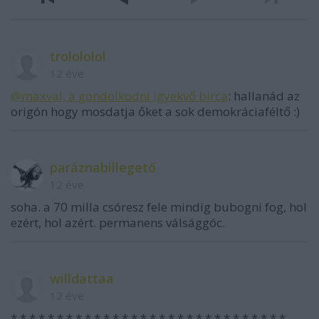
trolololol
12 éve
@maxval, a gondolkodni igyekvő birca
: hallanád az
origón hogy mosdatja őket a sok demokráciaféltő :)
paráznabillegető
12 éve
soha. a 70 milla csóresz fele mindig bubogni fog, hol
ezért, hol azért. permanens válsággóc.
willdattaa
12 éve
* * * * * * * * * * * * * * * * * * * * * * * * * * * * * *