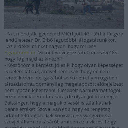
- Na, mondják, gyerekek! Miért jöttek? - tért a tárgyra
lendületesen Dr. Bibó legutóbbi látogatásunkkor.
- Az érdekel minket nagyon, hogy mi lesz
Egyiptomban
. Mikor lesz végre stabil rendszer? És
hogy fog majd az kinézni?
- Köszönöm a kérdést. Jólesik, hogy olyan képességet
is belém látnak, amivel nem csak, hogy én nem
rendelkezem, de igazából senki sem. Ilyen ügyben
társadalomtudományilag megalapozott előrejelzést
nem igazán lehet tenni. Elcsépelt párhuzamot fogok
hozni ennek bemutatására, de olyan jól írta meg a
Beissinger, hogy a maguk olvasói is találhatnak
benne értéket. Szóval van ez a nagy és rengeteg
adatot feldolgozó kék könyve a Beissingernek a
szovjet állam bukásáról, amiben az a vicces, hogy
grandiózusságával tulajdonképpen emlékeztet is a