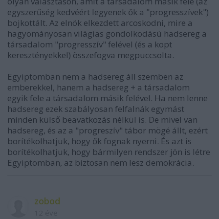
olyan választáson, amit a társadalom másik fele (az
egyszerűség kedvéért legyenek ők a "progresszívek")
bojkottált. Az elnök elkezdett arcoskodni, mire a
hagyományosan világias gondolkodású hadsereg a
társadalom "progresszív" felével (és a kopt
keresztényekkel) összefogva megpuccsolta.
Egyiptomban nem a hadsereg áll szemben az
emberekkel, hanem a hadsereg + a társadalom
egyik fele a társadalom másik felével. Ha nem lenne
hadsereg ezek szabályosan felfalnák egymást
minden külső beavatkozás nélkül is. De mivel van
hadsereg, és az a "progreszív" tábor mögé állt, ezért
borítékolhatjuk, hogy ők fognak nyerni. És azt is
borítékolhatjuk, hogy bármilyen rendszer jön is létre
Egyiptomban, az biztosan nem lesz demokrácia.
zobod
12 éve