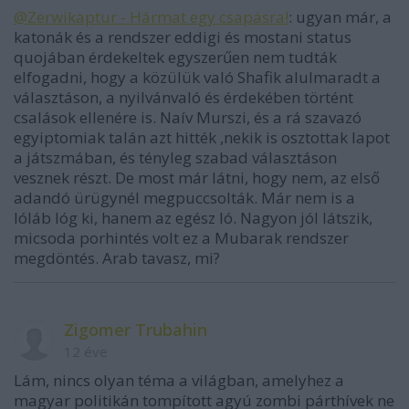
@Zerwikaptur - Hármat egy csapásra!
: ugyan már, a
katonák és a rendszer eddigi és mostani status
quojában érdekeltek egyszerűen nem tudták
elfogadni, hogy a közülük való Shafik alulmaradt a
választáson, a nyilvánvaló és érdekében történt
csalások ellenére is. Naív Murszi, és a rá szavazó
egyiptomiak talán azt hitték ,nekik is osztottak lapot
a játszmában, és tényleg szabad választáson
vesznek részt. De most már látni, hogy nem, az első
adandó ürügynél megpuccsolták. Már nem is a
lóláb lóg ki, hanem az egész ló. Nagyon jól látszik,
micsoda porhintés volt ez a Mubarak rendszer
megdöntés. Arab tavasz, mi?
Zigomer Trubahin
12 éve
Lám, nincs olyan téma a világban, amelyhez a
magyar politikán tompított agyú zombi párthívek ne