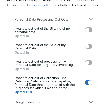
Fejesrob
Downstream Participants
that may further disclose it to other
12 éve
third parties.
Tudjuk mi lesz, diktatúra. Az USA és Izrael ugyanis
Please note that this website/app uses one or more Google
másképp nem fogja tudni biztosítani befolyását.
Personal Data Processing Opt Outs
services and may gather and store information including but
not limited to your visit or usage behaviour. You may click to
I want to opt-out of the Sharing of my
personal data.
grant or deny consent to Google and its third-party tags to
Opted In
trolololol
use your data for below specified purposes in below Google
consent section.
12 éve
I want to opt-out of the Sale of my
Personal Data.
@Fejesrob
: hádde várjálmár, hiszen ez a nép
Opted In
érdekében való diktatúra, mert sajnos ez a nép túl
I want to opt-out of processing my
buta a demokráciához, hiszen nem azt választotta,
Personal Data for Targeted Advertising.
akit kellett volna! :)
Opted In
I want to opt-out of Collection, Use,
Retention, Sale, and/or Sharing of my
Personal Data that Is Unrelated with the
12 éve
Purposes for which it was collected.
Opted Out
Majd a Budai elrendezi...
Google consents