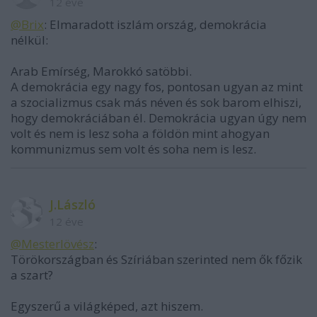
12 éve
@Brix
: Elmaradott iszlám ország, demokrácia
nélkül:
Arab Emírség, Marokkó satöbbi.
A demokrácia egy nagy fos, pontosan ugyan az mint
a szocializmus csak más néven és sok barom elhiszi,
hogy demokráciában él. Demokrácia ugyan úgy nem
volt és nem is lesz soha a földön mint ahogyan
kommunizmus sem volt és soha nem is lesz.
J.László
12 éve
@Mesterlövész
:
Törökországban és Szíriában szerinted nem ők főzik
a szart?
Egyszerű a világképed, azt hiszem.