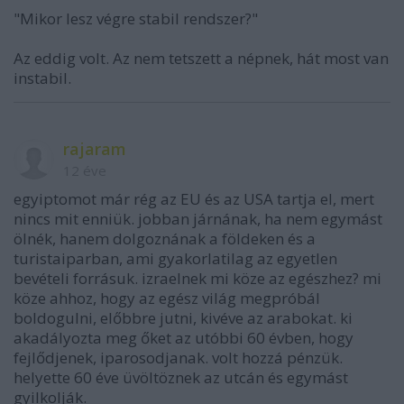
"Mikor lesz végre stabil rendszer?"
Az eddig volt. Az nem tetszett a népnek, hát most van
instabil.
rajaram
12 éve
egyiptomot már rég az EU és az USA tartja el, mert
nincs mit enniük. jobban járnának, ha nem egymást
ölnék, hanem dolgoznának a földeken és a
turistaiparban, ami gyakorlatilag az egyetlen
bevételi forrásuk. izraelnek mi köze az egészhez? mi
köze ahhoz, hogy az egész világ megpróbál
boldogulni, előbbre jutni, kivéve az arabokat. ki
akadályozta meg őket az utóbbi 60 évben, hogy
fejlődjenek, iparosodjanak. volt hozzá pénzük.
helyette 60 éve üvöltöznek az utcán és egymást
gyilkolják.