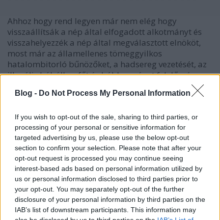
Ahhoz hogy rend legyen már nem elég hogy
visszaállítsák a nép által elfogadott alkotmányt és
visszahelyezzék a nép által megválasztott elnököt,
most már az államellenes tömeggyilkos
hatalombitorló bűnözőket, a hadsereg vezetését, az
illegális bábállamfőt és bábkormányt felelősségre
kell vonni, az államellenes bűntettekért és a
Blog -
Do Not Process My Personal Information
tömeggyilkosságért Egyiptomban halálbüntetés jár.
* * * * * * * * * * * * * * * * * * * * * * * * * * * * * *
If you wish to opt-out of the sale, sharing to third parties, or
processing of your personal or sensitive information for
targeted advertising by us, please use the below opt-out
section to confirm your selection. Please note that after your
Ajószűcs
opt-out request is processed you may continue seeing
12 éve
interest-based ads based on personal information utilized by
us or personal information disclosed to third parties prior to
Ezt most mégis minek?
your opt-out. You may separately opt-out of the further
disclosure of your personal information by third parties on the
IAB’s list of downstream participants. This information may
also be disclosed by us to third parties on the
IAB’s List of