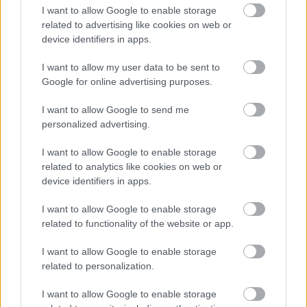
I want to allow Google to enable storage
J.László
related to advertising like cookies on web or
12 éve
device identifiers in apps.
Akkor lesz béke Egyiptomban, ha a Moszad
I want to allow my user data to be sent to
abbahagyja a szarkeverést.
Google for online advertising purposes.
I want to allow Google to send me
Brix
personalized advertising.
12 éve
I want to allow Google to enable storage
A diktatúra a természetes működési állapota, az
related to analytics like cookies on web or
Egyiptomihoz hasonló, elmaradott iszlám
device identifiers in apps.
társadalmaknak. Ha nincs diktatúra, akkor csak
anarchia van és Európát elözönlik a kirajzó
I want to allow Google to enable storage
menekültek
related to functionality of the website or app.
Egyiptomnak a valós problémája nem a demokrácia
hiánya, hanem az, hogy olaj jövedelmei
I want to allow Google to enable storage
lecsökkentek, az élelmiszer árak az egekbe
related to personalization.
emelkedtek. Ráadásul, egy túlnépesedett ország, 20-
I want to allow Google to enable storage
30 millió huszonévessel, akik munka híján