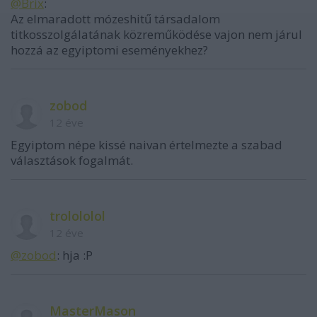
@Brix
:
Az elmaradott mózeshitű társadalom
titkosszolgálatának közreműködése vajon nem járul
hozzá az egyiptomi eseményekhez?
zobod
12 éve
Egyiptom népe kissé naivan értelmezte a szabad
választások fogalmát.
trolololol
12 éve
@zobod
: hja :P
MasterMason