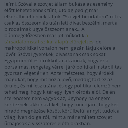
leírni. Szóval a szovjet állam bukása az esemény
előtt lehetetlennek tűnt, utólag pedig már
elkerülhetetlennek látjuk. "Szovjet birodalom"-ról is
csak az összeomlás után lett divat beszélni, mert a
birodalmak ugye összeomlanak... A
bűnmegelőzésben már jól működik
a
társadalomstatiszikai alapú előrejelzés
, de
makropolitikai vonalon nem igazán látjuk előre a
jövőt. Szóval gyerekek, olvassanak csak sokat
Egyiptomról és drukkoljanak annak, hogy ez a
borzalmas, rengeteg vérrel járó politikai instabilitás
gyorsan véget érjen. Az természetes, hogy érdekli
magukat, hogy mit hoz a jövő, meddig tart ez az
őrület, és mi lesz utána, és egy politikai elemző nem
teheti meg, hogy kitér egy ilyen kérdés elől. De én
szerencsére nem vagyok az, úgyhogy ha engem
kérdeznek, akkor azt kell, hogy mondjam, hogy két
híradó megnézése között körülbelül annyit tudok a
világ ilyen dolgairól, mint a már említett szovjet
űrhajósok a visszatérés előtti órákban.