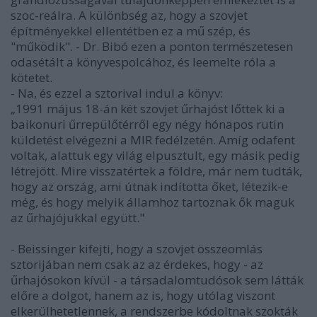
szoc-reálra. A különbség az, hogy a szovjet
építményekkel ellentétben ez a mű szép, és
"működik". - Dr. Bibó ezen a ponton természetesen
odasétált a könyvespolcához, és leemelte róla a
kötetet.
- Na, és ezzel a sztorival indul a könyv:
„1991 május 18-án két szovjet űrhajóst lőttek ki a
baikonuri űrrepülőtérről egy négy hónapos rutin
küldetést elvégezni a MIR fedélzetén. Amíg odafent
voltak, alattuk egy világ elpusztult, egy másik pedig
létrejött. Mire visszatértek a földre, már nem tudták,
hogy az ország, ami útnak indította őket, létezik-e
még, és hogy melyik államhoz tartoznak ők maguk
az űrhajójukkal együtt."
- Beissinger kifejti, hogy a szovjet összeomlás
sztorijában nem csak az az érdekes, hogy - az
űrhajósokon kívül - a társadalomtudósok sem látták
előre a dolgot, hanem az is, hogy utólag viszont
elkerülhetetlennek, a rendszerbe kódoltnak szokták