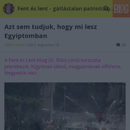
Fent és lent - gátlástalan patriotizmus
Azt sem tudjuk, hogy mi lesz
Egyiptomban
Tékás Lacika
•
2013. augusztus 16.
28
A Fent és Lent blog Dr. Bibó című sorozata
jelentkezik. Kígyónak lábsó, magyaroknak offshore.
Negyedik rész.