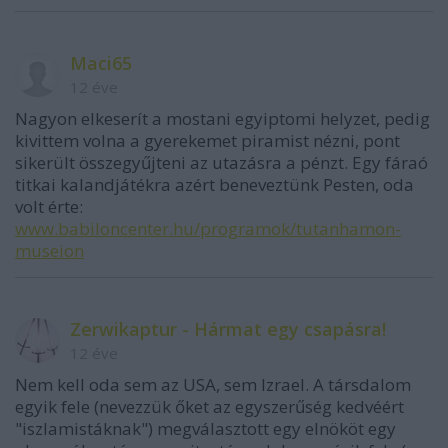
Maci65
12 éve
Nagyon elkeserít a mostani egyiptomi helyzet, pedig
kivittem volna a gyerekemet piramist nézni, pont
sikerült összegyűjteni az utazásra a pénzt. Egy fáraó
titkai kalandjátékra azért beneveztünk Pesten, oda
volt érte:
www.babiloncenter.hu/programok/tutanhamon-
museion
Zerwikaptur - Hármat egy csapásra!
12 éve
Nem kell oda sem az USA, sem Izrael. A társdalom
egyik fele (nevezzük őket az egyszerűség kedvéért
"iszlamistáknak") megválasztott egy elnököt egy