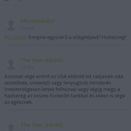
Mesterlövész
12 éve
@J.László
: Ennyire egyszerű a világképed? Hubazzeg!
The Seer (törölt)
12 éve
Azonnal vége amint az USA eldönti kit rakjanak oda
vezetőnek, onnantól vagy lenyugszik mindenki
(mesterségesen lettek felhúzva) vagy végig megy a
hadsereg az összes tüntetőn tankkal és akkor is vége
az egésznek.
The Seer (törölt)