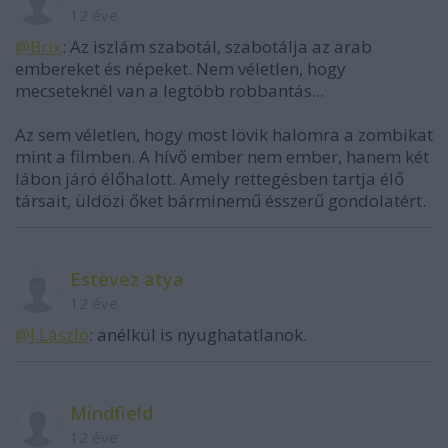
12 éve
@Brix
: Az iszlám szabotál, szabotálja az arab
embereket és népeket. Nem véletlen, hogy
mecseteknél van a legtöbb robbantás...
Az sem véletlen, hogy most lövik halomra a zombikat
mint a filmben. A hívő ember nem ember, hanem két
lábon járó élőhalott. Amely rettegésben tartja élő
társait, üldözi őket bárminemű ésszerű gondolatért.
Estevez atya
12 éve
@J.László
: anélkül is nyughatatlanok.
Mindfield
12 éve