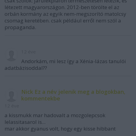
csak szólok: járulékplafon természetesen létezik, és
létezett magyarországon. 2012-ben törölte el az
orbán kormány az egyik nem-megszorító matolcsy
csomag keretében. csak például erről nem szól a
propaganda.
12 éve
Andorkám, mi lesz így a Xénia-lázas tanulói
adatbázisoddal??
Nick Ez a név jelenik meg a blogokban,
kommentekbe
12 éve
a kissmukk mar hadovalt a mozgolepcsok
lelassitasarol is...
mar akkor gyanus volt, hogy egy kisse hibbant