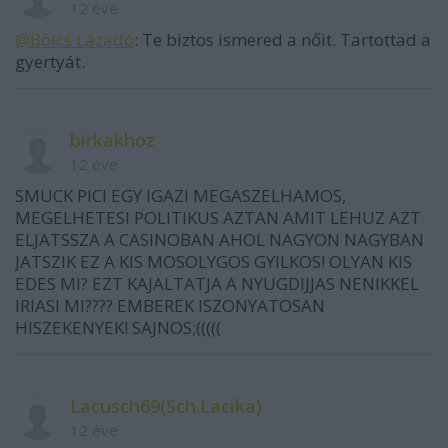
12 éve
@Bölcs Lázadó
: Te biztos ismered a nőit. Tartottad a
gyertyát.
birkakhoz
12 éve
SMUCK PICI EGY IGAZI MEGASZELHAMOS,
MEGELHETESI POLITIKUS AZTAN AMIT LEHUZ AZT
ELJATSSZA A CASINOBAN AHOL NAGYON NAGYBAN
JATSZIK EZ A KIS MOSOLYGOS GYILKOS! OLYAN KIS
EDES MI? EZT KAJALTATJA A NYUGDIJJAS NENIKKEL
IRIASI MI???? EMBEREK ISZONYATOSAN
HISZEKENYEK! SAJNOS;(((((
Lacusch69(Sch.Lacika)
12 éve