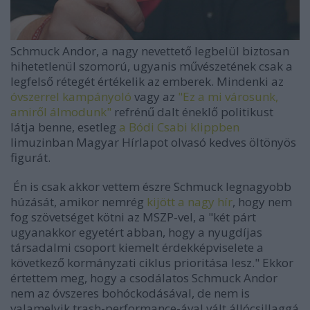
Schmuck Andor, a nagy nevettető legbelül biztosan
hihetetlenül szomorú, ugyanis művészetének csak a
legfelső rétegét értékelik az emberek. Mindenki az
óvszerrel kampányoló
vagy az
"Ez a mi városunk,
amiről álmodunk"
refrénű dalt éneklő politikust
látja benne, esetleg
a Bódi Csabi klippben
limuzinban Magyar Hírlapot olvasó kedves öltönyös
figurát.
Én is csak akkor vettem észre Schmuck legnagyobb
húzását, amikor nemrég
kijött a nagy hír
, hogy nem
fog szövetséget kötni az MSZP-vel, a "két párt
ugyanakkor egyetért abban, hogy a nyugdíjas
társadalmi csoport kiemelt érdekképviselete a
következő kormányzati ciklus prioritása lesz."
Ekkor
értettem meg, hogy a csodálatos Schmuck Andor
nem az óvszeres bohóckodásával, de nem is
valamelyik trash-performance-ával vált állócsillaggá