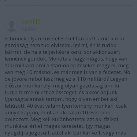
camilló
12 éve
Schmuck olyan követeléseket támaszt, amit a mai
gazdaság nem tud elviselni. Ígérni, én is tudok
bármit, de ha a teljesítésre kerül sor akkor azért
lennének gondok. Mondta a nagy mágus, hogy van
100 milliárd ami a stadion építésekre megy el, meg
van még 10 máshol, és már meg is van a fedezet. No
de jövőre miből lesz meg ez a 110 milliárd? Legyen
először munkahely, meg olyan gazdaság ami ki
tudja termelni ezt az összeget, és akkor adjunk.
Igazságtalannak tartom, hogy olyan ember aki
lehúzott, 40 évet valamilyen kemény munkán, csak
annyit kapjon, mint az aki talán 10 évet sem
dolgozott. Meg kell különböztetni azt aki fizikai
munkával ért el magas keresetet, így magas
nyugdíjra jogosult, attól aki bankár volt, vagy más