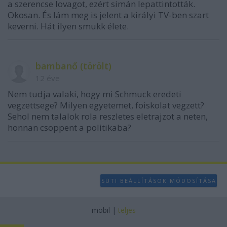
a szerencse lovagot, ezért simán lepattintották.
Okosan. És lám meg is jelent a királyi TV-ben szart
keverni. Hát ilyen smukk élete.
bambanő (törölt)
12 éve
Nem tudja valaki, hogy mi Schmuck eredeti
vegzettsege? Milyen egyetemet, foiskolat vegzett?
Sehol nem talalok rola reszletes eletrajzot a neten,
honnan csoppent a politikaba?
SÜTI BEÁLLÍTÁSOK MÓDOSÍTÁSA
mobil
|
teljes