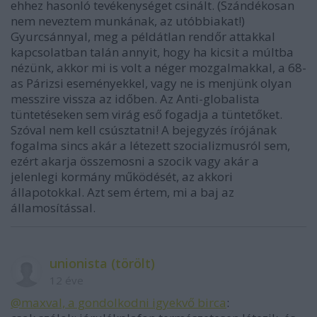
ehhez hasonló tevékenységet csinált. (Szándékosan
nem neveztem munkának, az utóbbiakat!)
Gyurcsánnyal, meg a példátlan rendőr attakkal
kapcsolatban talán annyit, hogy ha kicsit a múltba
nézünk, akkor mi is volt a néger mozgalmakkal, a 68-
as Párizsi eseményekkel, vagy ne is menjünk olyan
messzire vissza az időben. Az Anti-globalista
tüntetéseken sem virág eső fogadja a tüntetőket.
Szóval nem kell csúsztatni! A bejegyzés írójának
fogalma sincs akár a létezett szocializmusról sem,
ezért akarja összemosni a szocik vagy akár a
jelenlegi kormány működését, az akkori
állapotokkal. Azt sem értem, mi a baj az
államosítással.
unionista (törölt)
12 éve
@maxval, a gondolkodni igyekvő birca
: