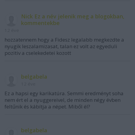
Nick Ez a név jelenik meg a blogokban,
kommentekbe
12 éve
hozzatennem hogy a Fidesz legalabb megkezdte a
nyugik leszalamizasat, talan ez volt az egyeduli
pozitiv a cselekedetei kozott
belgabela
12 éve
Ez a hapsi egy karikatúra. Semmi eredményt soha
nem ért el a nyuggereivel, de minden négy évben
feltűnik és kábítja a népet. Miből él?
belgabela