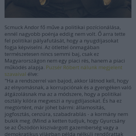
Scmuck Andor fő műve a politikai pozícionálása,
ennél nagyobb poénja eddig nem volt. Ő arra tette
fel politikai pályafutását, hogy a nyugdíjasokat
fogja képviselni. Az ötlettel önmagában
természetesen nincs semmi baj, csak ez
Magyarországon nem egy piaci rés, hanem a piaci
működés alapja.
Puzsér Róbert nálunk megjelent
szavaival
élve:
"Ha a rendszerrel van bajod, akkor látnod kell, hogy
az elnyomásnak, a korrupciónak és a gyengéken való
átgázolásnak ma az a módszere, hogy a politikai
osztály kilóra megveszi a nyugdíjasokat. És ha ez
megtörtént, már jöhet bármi: államosítás,
jogfosztás, cenzúra, szabadrablás - a kormány nem
bukik meg. (Mind a ketten tudjuk, hogy Gyurcsány
se az Őszödön kiszivárgott gazemberség vagy a
demokratikus világban példa nélküli rendőrattak