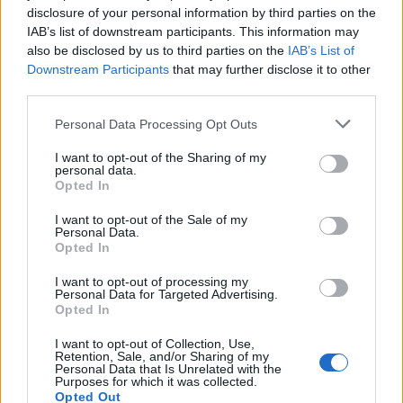
disclosure of your personal information by third parties on the
IAB’s list of downstream participants. This information may
A világ 13. legmenőbb dolga lett az
also be disclosed by us to third parties on the
IAB’s List of
Airbnb miatt kiszorulni az albérletünkből
Downstream Participants
that may further disclose it to other
third parties.
Please note that this website/app uses one or more Google
Personal Data Processing Opt Outs
services and may gather and store information including but
10 mínusz 2 pont a párizsi merényletről
not limited to your visit or usage behaviour. You may click to
I want to opt-out of the Sharing of my
personal data.
grant or deny consent to Google and its third-party tags to
Opted In
use your data for below specified purposes in below Google
consent section.
I want to opt-out of the Sale of my
Personal Data.
Szólj hozzá!
Opted In
A hozzászóláshoz be kell lépned!
I want to opt-out of processing my
Personal Data for Targeted Advertising.
Opted In
I want to opt-out of Collection, Use,
Retention, Sale, and/or Sharing of my
Personal Data that Is Unrelated with the
Purposes for which it was collected.
Opted Out