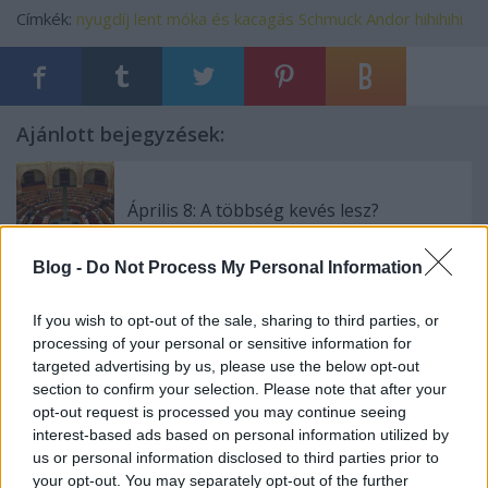
Címkék:
nyugdíj
lent
móka és kacagás
Schmuck Andor
hihihihi
Ajánlott bejegyzések:
Április 8: A többség kevés lesz?
Blog -
Do Not Process My Personal Information
If you wish to opt-out of the sale, sharing to third parties, or
Osztálypolitika és identitáspolitika
processing of your personal or sensitive information for
targeted advertising by us, please use the below opt-out
section to confirm your selection. Please note that after your
opt-out request is processed you may continue seeing
interest-based ads based on personal information utilized by
Holokausztfilm-e a Saul fia?
us or personal information disclosed to third parties prior to
your opt-out. You may separately opt-out of the further