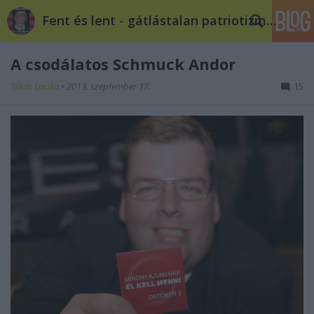
Fent és lent - gátlástalan patriotizmus
A csodálatos Schmuck Andor
Tékás Lacika
•
2013. szeptember 17.
15