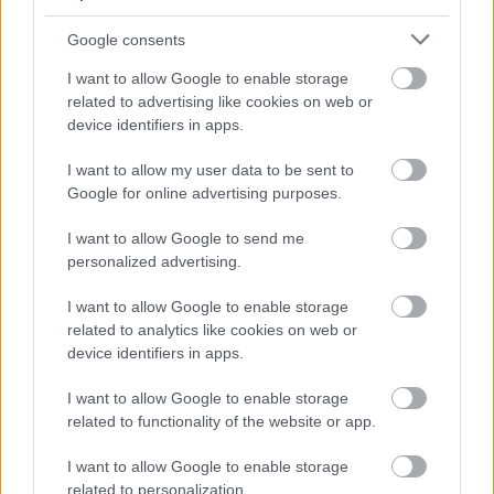
Google consents
VAGY
I want to allow Google to enable storage
related to advertising like cookies on web or
device identifiers in apps.
I want to allow my user data to be sent to
Google for online advertising purposes.
maxval, a gondolkodni igyekvő birca
I want to allow Google to send me
12 éve
personalized advertising.
Ha van nyugdíjplafon, akkor ez csak úgy lehet, hogy
I want to allow Google to enable storage
járulékplafon is van. De ez mire jó?
related to analytics like cookies on web or
device identifiers in apps.
I want to allow Google to enable storage
Mitzimackó
related to functionality of the website or app.
12 éve
@maxval, a gondolkodni igyekvő birca
: jól hangzó
I want to allow Google to enable storage
szolidáris demagógia.
related to personalization.