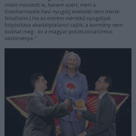
miatt mondott le, hanem azért, mert a
tizenharmadik havi nyugdíj elvételét nem merte
felvállalni.) Ha az extrém mértékű nyugdíjak
folyósítása akadálytalanul zajlik, a kormány nem
bukhat meg - ez a magyar posztszocializmus
vastörvénye."
.