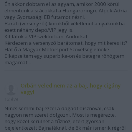
Én akkor dobtam el az agyam, amikor 2000 körül
elmentünk a srácokkal a Hungaroringre Alpok-Adria
vagy Gyorsasági EB futamot nézni.
Baráti (versenyzői) körökből véletlenül a nyakunkba
esett néhány depó/VIP jegy is.
Kit látok a VIP szektorban: Andorkát.
Kérdezem a versenyző barátomat, hogy mit keres itt?
Hát ő a Magyar Motorsport Szövetség elnöke...
Elképzeltem egy superbike-on és betegre röhögtem
magamat...
Orbán veled nem az a baj, hogy cigány
vagy!
12 éve
Nincs semmi baj ezzel a dagadt disznóval, csak
nagyon nem szeret dolgozni. Most is megérezte,
hogy közel kerülhet a tűzhöz, ezért gyorsan
bejelentkezett Bajnaiéknál, de ők már ismerik régről