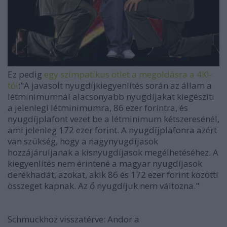
Ez pedig
egy szimpatikus ötlet a megoldásra a 4K!-
tól
:"A javasolt nyugdíjkiegyenlítés során az állam a
létminimumnál alacsonyabb nyugdíjakat kiegészíti
a jelenlegi létminimumra, 86 ezer forintra, és
nyugdíjplafont vezet be a létminimum kétszeresénél,
ami jelenleg 172 ezer forint. A nyugdíjplafonra azért
van szükség, hogy a nagynyugdíjasok
hozzájáruljanak a kisnyugdíjasok megélhetéséhez. A
kiegyenlítés nem érintené a magyar nyugdíjasok
derékhadát, azokat, akik 86 és 172 ezer forint közötti
összeget kapnak. Az ő nyugdíjuk nem változna."
Schmuckhoz visszatérve: Andor a