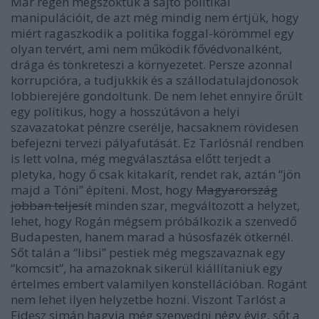
Már régen megszoktuk a sajtó politikai
manipulációit, de azt még mindig nem értjük, hogy
miért ragaszkodik a politika foggal-körömmel egy
olyan tervért, ami nem működik fővédvonalként,
drága és tönkreteszi a környezetet. Persze azonnal
korrupcióra, a tudjukkik és a szállodatulajdonosok
lobbierejére gondoltunk. De nem lehet ennyire őrült
egy politikus, hogy a hosszútávon a helyi
szavazatokat pénzre cserélje, hacsaknem rövidesen
befejezni tervezi pályafutását. Ez Tarlósnál rendben
is lett volna, még megválasztása előtt terjedt a
pletyka, hogy ő csak kitakarít, rendet rak, aztán “jön
majd a Tóni” építeni. Most, hogy
Magyarország
jobban teljesít
minden szar, megváltozott a helyzet,
lehet, hogy Rogán mégsem próbálkozik a szenvedő
Budapesten, hanem marad a húsosfazék ötkernél.
Sőt talán a “libsi” pestiek még megszavaznak egy
“komcsit”, ha amazoknak sikerül kiállítaniuk egy
értelmes embert valamilyen konstellációban. Rogánt
nem lehet ilyen helyzetbe hozni. Viszont Tarlóst a
Fidesz simán hagyja még szenvedni négy évig, sőt a