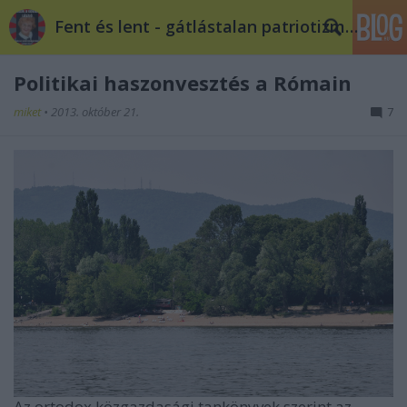
Fent és lent - gátlástalan patriotizmus
Politikai haszonvesztés a Rómain
miket
•
2013. október 21.
7
Az ortodox közgazdasági tankönyvek szerint az