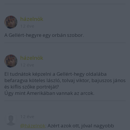
házelnök
12 éve
A Gellért-hegyre egy orbán szobor.
házelnök
12 éve
El tudnátok képzelni a Gellért-hegy oldalába
befaragva köteles lászló, tolvaj viktor, bajuszos jános
és kiflis szőke portréját?
Úgy mint Amerikában vannak az arcok.
12 éve
@házelnök
: Azért azok ott, jóval nagyobb