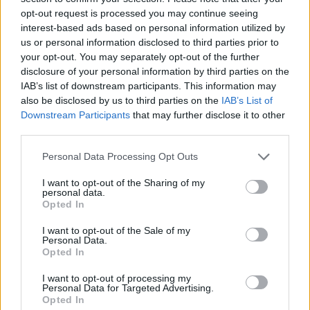
De mostanra presztízsberuházássá vált a dolog.
opt-out request is processed you may continue seeing
Kéne valami nagyot dobni! A pestiek nem szopnak
interest-based ads based on personal information utilized by
be még egyszer egy Sziget-reklám óriáskereket,
us or personal information disclosed to third parties prior to
amire nincs pénzük felülni. Kellene valami nagy,
your opt-out. You may separately opt-out of the further
lehetőleg olcsón. Itt jöhetne egy remek - Tarlós
disclosure of your personal information by third parties on the
szavaival élve - politikai haszonszerzés a Rómain, sok
IAB’s list of downstream participants. This information may
beton, gépek, talán jön egy kis árvíz, amit megfog,
also be disclosed by us to third parties on the
IAB’s List of
lehet hősként fényképezkedni és még tervek is
Downstream Participants
that may further disclose it to other
vannak rá. De sajnos a mobilgátat szétszedték a
third parties.
helyiek és a civilek, vagyis még csak a terveit. Ezer
Please note that this website/app uses one or more Google
sebből vérzik az egész, Tarlós pedig görcsösen fogja
Personal Data Processing Opt Outs
services and may gather and store information including but
a már rég összedőlt építmény elemeit. Nem tudja
not limited to your visit or usage behaviour. You may click to
I want to opt-out of the Sharing of my
feldolgozni ezt az elvesztegetett politikai hasznot,
personal data.
grant or deny consent to Google and its third-party tags to
amit a mobilgát hozhatott volna a választáson. Már
Opted In
use your data for below specified purposes in below Google
nincs idő bármi mást engedélyeztetni, végigjárni a
consent section.
I want to opt-out of the Sale of my
procedúrát, ráadásul előtte kitalálni jól, hogy
Personal Data.
esetleg értelmes is legyen, legalább tízszer olyan jól
Opted In
fényképezhető és tízszer annyira menő, mint a
tizedannyiba (400 millióba) kerülő margitszigeti
I want to opt-out of processing my
Personal Data for Targeted Advertising.
szökőkút. Ezért marad a mobilgát mindenáron,
Opted In
majd a kommunikációs csapat megmagyarázza,