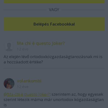
VAGY
Ma chi è questo Joker?
12 éve
Az elején lévő ortodoxközgazdaságtanozásnak mi is
a hozzáadott értéke?
volankombi
12 éve
@Ma chi è questo Joker?
: szerintem az, hogy egyesek
szerint létezik máma már unortodox kögazdaságtan
is