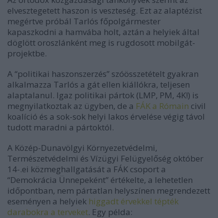
elvesztegetett haszon is veszteség. Ezt az alaptézist
megértve próbál Tarlós főpolgármester
kapaszkodni a hamvába holt, aztán a helyiek által
döglött oroszlánként meg is rugdosott mobilgát-
projektbe.
A “politikai haszonszerzés” szóösszetételt gyakran
alkalmazza Tarlós a gát ellen kiállókra, teljesen
alaptalanul. Igaz politikai pártok (LMP, PM, 4K!) is
megnyilatkoztak az ügyben, de a
FÁK a Rómain
civil
koalíció és a sok-sok helyi lakos érvelése végig távol
tudott maradni a pártoktól.
A Közép-Dunavölgyi Környezetvédelmi,
Természetvédelmi és Vízügyi Felügyelőség október
14-.ei közmeghallgatását a FÁK csoport a
“Demokrácia Ünnepeként” értékelte, a lehetetlen
időpontban, nem pártatlan helyszínen megrendezett
eseményen a helyiek
higgadt érvekkel tépték
darabokra a terveket
. Egy példa: