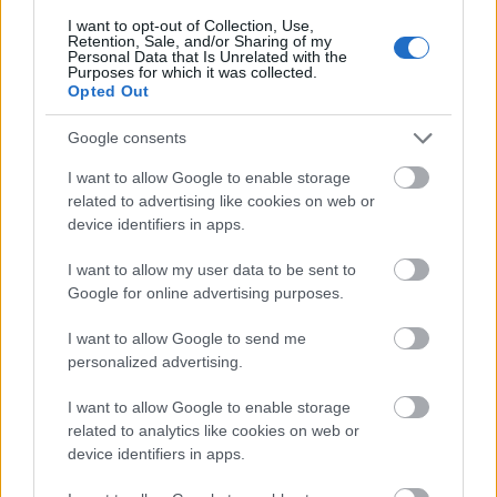
miért jó. Mire összedől, már lemegy a választás és
I want to opt-out of Collection, Use,
Retention, Sale, and/or Sharing of my
úgyis mindegy, a óbudaiak addigra már
Personal Data that Is Unrelated with the
leszavaztak.
Purposes for which it was collected.
Opted Out
A terv ott hibázik, hogy nem számol azzal, hogy
Google consents
olyan emberek élnek a területen, akik képesek
érvényesíteni az érdekeiket, nem lehet lesöpörni
I want to allow Google to enable storage
őket, mint a hajléktalanokat az utcáról. A mobilgát-
related to advertising like cookies on web or
ügy réges rég lefutott (vagy tán nem is volt), mégis
device identifiers in apps.
megy az izmozás. Ki kéne helyette találni valamit kb.
4 milliárdért, ami előtt szépen fotózható Tarlós
I want to allow my user data to be sent to
István és akkor mindenki boldog. Várjuk az ötleteket
Google for online advertising purposes.
kommentben!
I want to allow Google to send me
fotó:Sarnyai Kriszta
personalized advertising.
I want to allow Google to enable storage
related to analytics like cookies on web or
device identifiers in apps.
Címkék:
tarlós
római
mobilgát