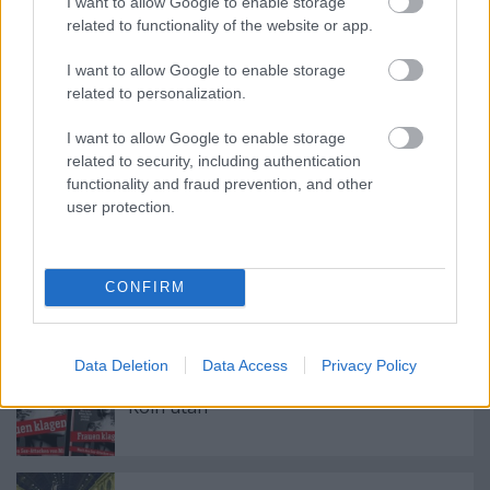
I want to allow Google to enable storage
related to functionality of the website or app.
I want to allow Google to enable storage
related to personalization.
Ajánlott bejegyzések:
I want to allow Google to enable storage
related to security, including authentication
Osztálypolitika és identitáspolitika
functionality and fraud prevention, and other
user protection.
CONFIRM
BREXIT: az unió foga fehérje
Data Deletion
Data Access
Privacy Policy
Köln után