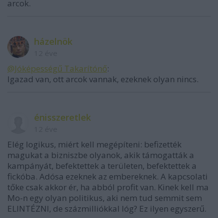
arcok.
házelnök
12 éve
@Jóképességű Takarítónő
:
Igazad van, ott arcok vannak, ezeknek olyan nincs.
énisszeretlek
12 éve
Elég logikus, miért kell megépíteni: befizették
magukat a bizniszbe olyanok, akik támogatták a
kampányát, befektettek a területen, befektettek a
fickóba. Adósa ezeknek az embereknek. A kapcsolati
tőke csak akkor ér, ha abból profit van. Kinek kell ma
Mo-n egy olyan politikus, aki nem tud semmit sem
ELINTÉZNI, de százmilliókkal lóg? Ez ilyen egyszerű.