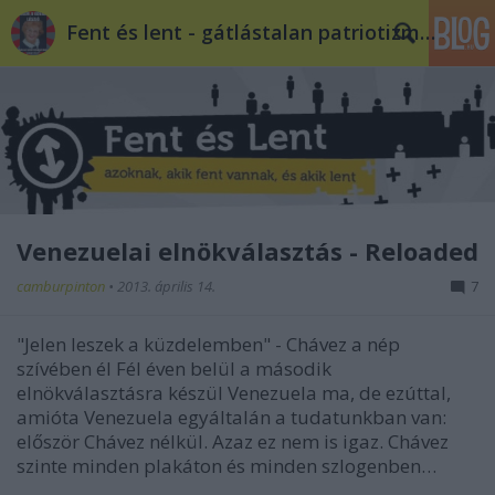
Fent és lent - gátlástalan patriotizmus
Venezuelai elnökválasztás - Reloaded
camburpinton
•
2013. április 14.
7
"Jelen leszek a küzdelemben" - Chávez a nép
szívében él Fél éven belül a második
elnökválasztásra készül Venezuela ma, de ezúttal,
amióta Venezuela egyáltalán a tudatunkban van:
először Chávez nélkül. Azaz ez nem is igaz. Chávez
szinte minden plakáton és minden szlogenben…