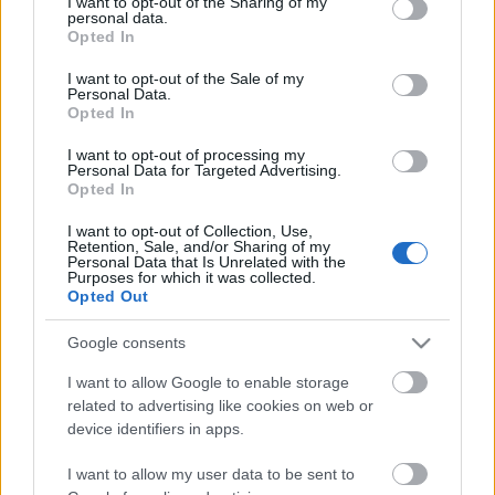
not limited to your visit or usage behaviour. You may click to
I want to opt-out of the Sharing of my
társkeresőre, akár a Táncos Párválasztó nevet viselő
personal data.
grant or deny consent to Google and its third-party tags to
Opted In
rendezvényre is. Eléggé komikusan hangzik az egész,
use your data for below specified purposes in below Google
de még valami jó is kisülhet belőle, például lehet,
consent section.
I want to opt-out of the Sale of my
hogy jövő ilyenkor én is a "Fehérvári huszárok"-at
Personal Data.
Opted In
fogom…
I want to opt-out of processing my
Personal Data for Targeted Advertising.
Őseink csontjain taposnak
Opted In
Fent és Lent
•
2013. április 11.
28
I want to opt-out of Collection, Use,
Retention, Sale, and/or Sharing of my
Personal Data that Is Unrelated with the
A szerzők szíves engedélyével szó szerint
Purposes for which it was collected.
másodközöljük Puzsér Róbert és Farkas Attila
Opted Out
Márton (FAM) írását az Apu azért iszik, mert te sírsz
blogról, mivel mélyen egyetértünk a poszt
Google consents
tartalmával és a pontos helyzetelemzéssel. Nemrég
I want to allow Google to enable storage
három szélsőjobboldali alkotó…
related to advertising like cookies on web or
device identifiers in apps.
Japán: felzárkózás, adósság,
I want to allow my user data to be sent to
jegybanki unortodoxia