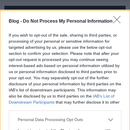
Blog -
Do Not Process My Personal Information
If you wish to opt-out of the sale, sharing to third parties, or
processing of your personal or sensitive information for
targeted advertising by us, please use the below opt-out
section to confirm your selection. Please note that after your
opt-out request is processed you may continue seeing
interest-based ads based on personal information utilized by
us or personal information disclosed to third parties prior to
your opt-out. You may separately opt-out of the further
disclosure of your personal information by third parties on the
IAB’s list of downstream participants. This information may
Nemzeti Táncházat a romkocsmák
also be disclosed by us to third parties on the
IAB’s List of
Downstream Participants
that may further disclose it to other
helyén!
third parties.
Tékás Lacika
•
2013. április 13.
14
Please note that this website/app uses one or more Google
Personal Data Processing Opt Outs
services and may gather and store information including but
Kedves Kormányzat,Tőlem aztán költhettek az állami