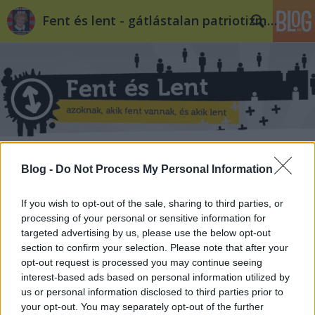
Fent és lent - gátlástalan patriotizmus
Sárba tiport méltóság a
Blog -
Do Not Process My Personal Information
Parlamentben és azon kívül
If you wish to opt-out of the sale, sharing to third parties, or
Sortilegus
•
2013. május 24.
15
processing of your personal or sensitive information for
targeted advertising by us, please use the below opt-out
Tavaly decemberben, amikor az országgyűlésben az
section to confirm your selection. Please note that after your
LMP képviselői egy transzparenst mutattak fel,
opt-out request is processed you may continue seeing
amelyen a Hallgatói Hálózat követelései szerepeltek,
interest-based ads based on personal information utilized by
Kövér László házelnök kijelentette: „a párt csekély
us or personal information disclosed to third parties prior to
támogatottságát nem érdemes ilyen eszközökkel
your opt-out. You may separately opt-out of the further