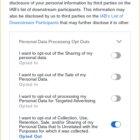
kompenzálni.” Egy…
disclosure of your personal information by third parties on the
IAB’s list of downstream participants. This information may
also be disclosed by us to third parties on the
IAB’s List of
Orbán vagy Merkel: ki a nagyobb
Downstream Participants
that may further disclose it to other
lovas Hitler?
third parties.
Döry L.
•
2013. május 23.
4
Please note that this website/app uses one or more Google
Personal Data Processing Opt Outs
services and may gather and store information including but
not limited to your visit or usage behaviour. You may click to
I want to opt-out of the Sharing of my
Tendenciózus félremagyarázásokat követően lássuk
personal data.
grant or deny consent to Google and its third-party tags to
végre tisztán, hogy Orbán és Merkel üzengetésében
Opted In
use your data for below specified purposes in below Google
ki a legHitlerebb! Addig rendben, hogy Merkel egy
consent section.
kvázi kampányvitában vitapartnerenek korábbi
I want to opt-out of the Sale of my
Personal Data.
kijelentésére idézi be a lovasságos hasonlatot,
Opted In
ahogyan ezt az Index…
I want to opt-out of processing my
Personal Data for Targeted Advertising.
Levél Ertsey Katalinnak
Opted In
komoroczki tunde
•
2013. május 22.
28
I want to opt-out of Collection, Use,
Retention, Sale, and/or Sharing of my
Personal Data that Is Unrelated with the
Purposes for which it was collected.
Válasz Ertsey Katalin országgyűlési képviselőnek a
Opted Out
Terikének mondom, Marika is értsen belőle című