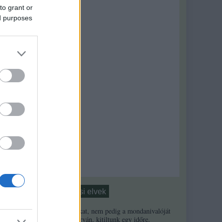
to grant or
ed purposes
z
lt
Moderálási elvek
1. Ha a másikat, nem pedig a mondanivalóját
minősíted durván, kitiltunk egy időre.