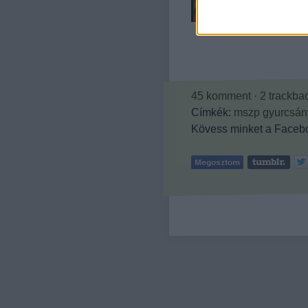
45
komment
·
2
trackba
Címkék:
mszp
gyurcsán
Kövess minket a Facebo