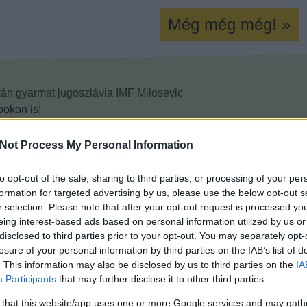
Még még még! »
kán
gyarmat
jugoszlávia
IMF
Milosevic
okon is!
Tetszik
0
Not Process My Personal Information
to opt-out of the sale, sharing to third parties, or processing of your per
formation for targeted advertising by us, please use the below opt-out s
r selection. Please note that after your opt-out request is processed y
eing interest-based ads based on personal information utilized by us or
disclosed to third parties prior to your opt-out. You may separately opt-
losure of your personal information by third parties on the IAB’s list of
. This information may also be disclosed by us to third parties on the
IA
Participants
that may further disclose it to other third parties.
 that this website/app uses one or more Google services and may gath