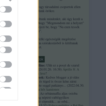
2. Ha népek vagy társadalmi csoportok ellen
uszítasz, kitiltunk örökre.
3. Örökre kitiltunk mindenkit, aki úgy kezdi a
kommentjét, hogy "Megmondom mi a helyzet"
és/vagy úgy fejezi be, hogy "Na ezen tessék
elgondolkodni".
4. A szerzők lelki egészségük megőrzése
érdekében néha szórakozásból is kitiltanak
kommentelőket.
Friss topikok
necrophil collins:
Uhh ez a poszt de szarul
öregedett.
(
2024.01.26. 16:38
)
Április 8: A
többség kevés lesz?
Custertábornok:
Kedves blogger a jó édes
kurvaanyádat és téged is össze kéne zárni
ezekkel a fekete seggű patkányo...
(
2022.04.30.
01:14
)
Árpi, a hős kamionos
kiskutyauto:
Az orbánmaffia aljas ostoba
gi
arrogáns hazug népirtó rablógyilkos
országromboló söpredék... az orbá...
(
2021.10.19. 15:32
)
Fidesz-politika: a Pol Pot-