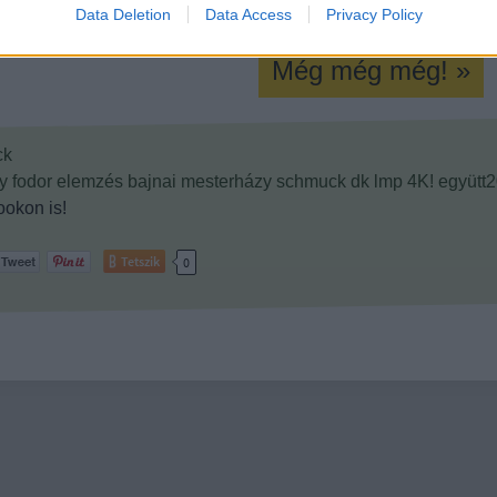
Data Deletion
Data Access
Privacy Policy
Még még még! »
ck
y
fodor
elemzés
bajnai
mesterházy
schmuck
dk
lmp
4K!
együtt
okon is!
Tetszik
0