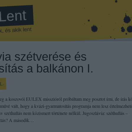
 Lent
, és akik lent
ia szétverése és
ítás a balkánon I.
L.
leg a koszovói EULEX misszióról próbáltam meg posztot írni, de írás 
lművé vált, hogy a kvázi-gyarmatosítás programja nem lesz értelmezhet
v széthullás nem közismert története nélkül. Jugoszlávia: széthullás –
ztás? A második…