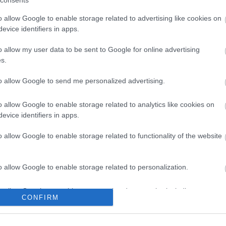
consents
o allow Google to enable storage related to advertising like cookies on
evice identifiers in apps.
ck
ka és kacagás
Schmuck Andor
hihihihi
o allow my user data to be sent to Google for online advertising
okon is!
s.
to allow Google to send me personalized advertising.
Tetszik
0
o allow Google to enable storage related to analytics like cookies on
evice identifiers in apps.
y, a láncfűrészes
o allow Google to enable storage related to functionality of the website
és Lent
o allow Google to enable storage related to personalization.
zy az elmúlt héten feltrancsírozta az összes korábbi szövetségesét és
o allow Google to enable storage related to security, including
ét. Az újságírók és a „politikai elemzők” úgy kommentálják a DK, a
CONFIRM
cation functionality and fraud prevention, and other user protection.
isok és az MSZDP kivágását a picsába, mintha teljesen korrekt szövetsé
ások eredményéről…