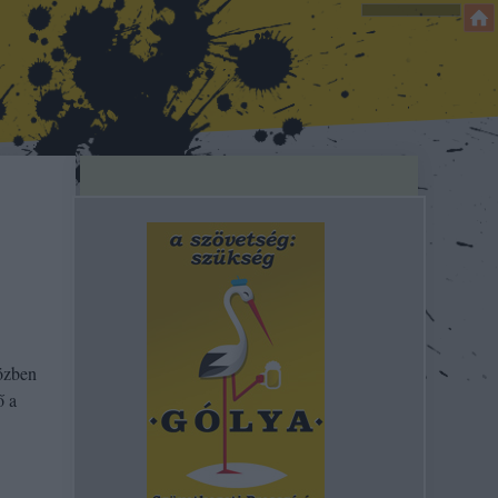
közben
ő a