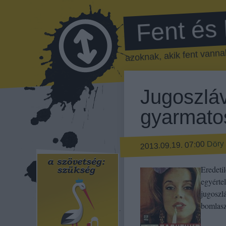
Fent és
azoknak, akik fent vannak
Jugoszláv
gyarmatos
Döry 
2013.09.19. 07:00
Eredeti
egyérte
jugoszlá
bomlas