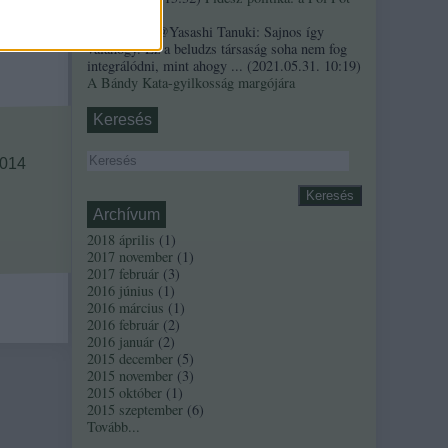
szindróma
Sztancsek:
@Yasashi Tanuki: Sajnos így
valahogy. Ez a beludzs társaság soha nem fog
integrálódni, mint ahogy ...
(
2021.05.31. 10:19
)
A Bándy Kata-gyilkosság margójára
Keresés
2014
Archívum
2018 április
(
1
)
2017 november
(
1
)
2017 február
(
3
)
2016 június
(
1
)
2016 március
(
1
)
2016 február
(
2
)
2016 január
(
2
)
2015 december
(
5
)
2015 november
(
3
)
2015 október
(
1
)
2015 szeptember
(
6
)
Tovább
...