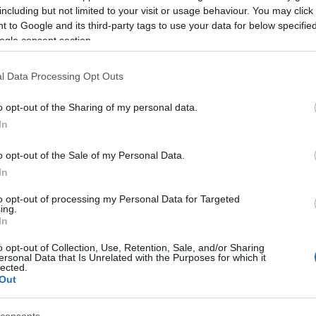
including but not limited to your visit or usage behaviour. You may click 
 to Google and its third-party tags to use your data for below specifi
ogle consent section.
l Data Processing Opt Outs
o opt-out of the Sharing of my personal data.
atos Schmuck Andor
In
o opt-out of the Sale of my Personal Data.
s Lacika
In
to opt-out of processing my Personal Data for Targeted
 Andor, a nagy nevettető legbelül biztosan hihetetlenül szomorú,
ing.
In
 művészetének csak a legfelső rétegét értékelik az emberek. Mindenki a
el kampányoló vagy az "Ez a mi városunk, amiről álmodunk" refrénű da
o opt-out of Collection, Use, Retention, Sale, and/or Sharing
olitikust látja benne, esetleg a…
ersonal Data that Is Unrelated with the Purposes for which it
lected.
Out
Még még még! »