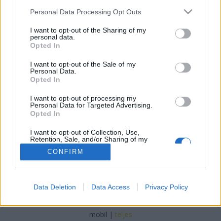
Please note that this website/app uses one or more Google
Politikai haszonvesztés a Rómain
Personal Data Processing Opt Outs
services and may gather and store information including but
miket
•
2013. október 21.
7
not limited to your visit or usage behaviour. You may click to
I want to opt-out of the Sharing of my
personal data.
grant or deny consent to Google and its third-party tags to
Opted In
use your data for below specified purposes in below Google
Az ortodox közgazdasági tankönyvek szerint az
consent section.
I want to opt-out of the Sale of my
elvesztegetett haszon is veszteség. Ezt az alaptézist
Personal Data.
megértve próbál Tarlós főpolgármester
Opted In
kapaszkodni a hamvába holt, aztán a helyiek által
döglött oroszlánként meg is rugdosott mobilgát-
I want to opt-out of processing my
Personal Data for Targeted Advertising.
projektbe. A “politikai haszonszerzés”…
Opted In
I want to opt-out of Collection, Use,
Retention, Sale, and/or Sharing of my
Personal Data that Is Unrelated with the
CONFIRM
Purposes for which it was collected.
Opted Out
Google consents
SÜTI BEÁLLÍTÁSOK MÓDOSÍTÁSA
Data Deletion
Data Access
Privacy Policy
I want to allow Google to enable storage
related to advertising like cookies on web or
mobil
|
teljes
device identifiers in apps.