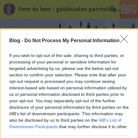
Fent és lent - gátlástalan patriotizmus
Blog -
Do Not Process My Personal Information
If you wish to opt-out of the sale, sharing to third parties, or
processing of your personal or sensitive information for
Éljen a párt, éljen a forradalom!
targeted advertising by us, please use the below opt-out
section to confirm your selection. Please note that after your
Fent és Lent
•
2013. október 23.
25
opt-out request is processed you may continue seeing
interest-based ads based on personal information utilized by
us or personal information disclosed to third parties prior to
A Fent és Lent tudósítása az október 23-ai
your opt-out. You may separately opt-out of the further
eseményekről - folyamatosan frissülünk! 17:56 Fent
disclosure of your personal information by third parties on the
és Lent - Konklúzió Egyre szürkébb a nemzeti ünnep.
IAB’s list of downstream participants. This information may
Tök unalmas tüntetések, mindenki mindig ugyanazt
also be disclosed by us to third parties on the
IAB’s List of
csinálja, ugyanazt mondja. A 4K! Csepeles akciója
Downstream Participants
that may further disclose it to other
legalább új volt. Épp az Anker…
third parties.